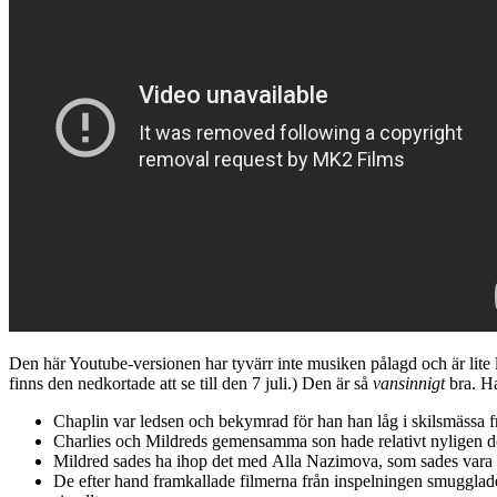
Den här Youtube-versionen har tyvärr inte musiken pålagd och är lite l
finns den nedkortade att se till den 7 juli.) Den är så
vansinnigt
bra. Ha
Chaplin var ledsen och bekymrad för han han låg i skilsmässa f
Charlies och Mildreds gemensamma son hade relativt nyligen dö
Mildred sades ha ihop det med Alla Nazimova, som sades vara ”
De efter hand framkallade filmerna från inspelningen smugglades i