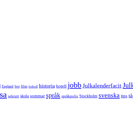
jobb
Jul
Julkalenderfacit
historia
d
hotell
England
fest
film
fotboll
sa
språk
svenska
tå
sommar
tips
sekrutt
skola
språkpolis
Stockholm