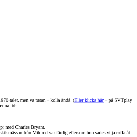
970-talet, men va tusan – kolla ändå. (
Eller klicka här
– på SVTplay
enna tid:
ap) med Charles Bryant.
 skilsmässan från Mildred var färdig eftersom hon sades vilja roffa åt