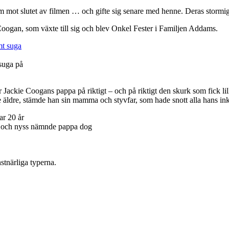
röm mot slutet av filmen … och gifte sig senare med henne. Deras stormig
ie Coogan, som växte till sig och blev Onkel Fester i Familjen Addams.
 suga på
 Jackie Coogans pappa på riktigt – och på riktigt den skurk som fick li
e äldre, stämde han sin mamma och styvfar, som hade snott alla hans i
ar 20 år
n och nyss nämnde pappa dog
nstnärliga typerna.