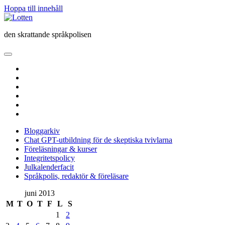
Hoppa till innehåll
Lotten
den skrattande språkpolisen
öppna
primär
twitter
meny
facebook
instagram
linkedin
rss
e-
post
Bloggarkiv
Chat GPT-utbildning för de skeptiska tvivlarna
Föreläsningar & kurser
Integritetspolicy
Julkalenderfacit
Språkpolis, redaktör & föreläsare
Sidopanel
juni 2013
M
T
O
T
F
L
S
1
2