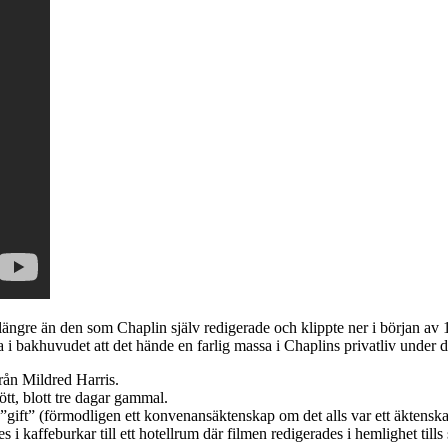
ängre än den som Chaplin själv redigerade och klippte ner i början av 1
 i bakhuvudet att det hände en farlig massa i Chaplins privatliv under d
rån Mildred Harris.
tt, blott tre dagar gammal.
gift” (förmodligen ett konvenansäktenskap om det alls var ett äktensk
 kaffeburkar till ett hotellrum där filmen redigerades i hemlighet tills