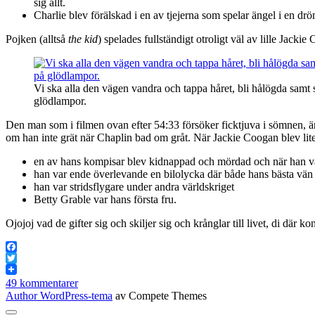
sig allt.
Charlie blev förälskad i en av tjejerna som spelar ängel i en d
Pojken (alltså
the kid
) spelades fullständigt otroligt väl av lille Jack
Vi ska alla den vägen vandra och tappa håret, bli hålögda samt
glödlampor.
Den man som i filmen ovan efter 54:33 försöker ficktjuva i sömnen, är
om han inte grät när Chaplin bad om gråt. När Jackie Coogan blev lit
en av hans kompisar blev kidnappad och mördad och när han v
han var ende överlevande en bilolycka där både hans bästa vä
han var stridsflygare under andra världskriget
Betty Grable var hans första fru.
Ojojoj vad de gifter sig och skiljer sig och krånglar till livet, di där ko
Facebook
Twitter
49 kommentarer
Author WordPress-tema
av Compete Themes