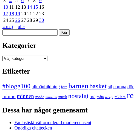
3
4
5
6
7
8
9
10
11
12
13
14
15
16
17
18
19
20
21
22
23
24
25
26
27
28
29
30
« maj
jul »
Sök
Kategorier
Kategorier
Etiketter
barnen
#blogg100
basket
allmänbildning
corona
dö
bil
barn
re
nostalgi
minnen
minne
mode
ord
reklam
musik
radio
museum
recept
Dessa har något gemensamt
Fantastiskt välformulerad moderecensent
Onödiga citattecken