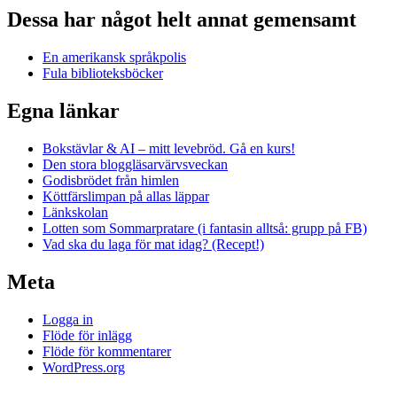
Dessa har något helt annat gemensamt
En amerikansk språkpolis
Fula biblioteksböcker
Egna länkar
Bokstävlar & AI – mitt levebröd. Gå en kurs!
Den stora bloggläsarvärvsveckan
Godisbrödet från himlen
Köttfärslimpan på allas läppar
Länkskolan
Lotten som Sommarpratare (i fantasin alltså: grupp på FB)
Vad ska du laga för mat idag? (Recept!)
Meta
Logga in
Flöde för inlägg
Flöde för kommentarer
WordPress.org