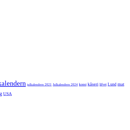
kalendern
mat
kåseri
Lund
julkalendern 2021
Julkalendern 2024
konst
lifvet
g
USA