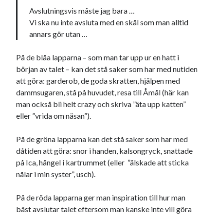
Avslutningsvis måste jag bara …
USA
Vi ska nu inte avsluta med en skål som man alltid
annars gör utan …
Dessa har något gemensamt
På de blåa lapparna – som man tar upp ur en hatt i
början av talet – kan det stå saker som har med nutiden
Fantastiskt välformulerad moderecensent
att göra: garderob, de goda skratten, hjälpen med
Onödiga citattecken
dammsugaren, stå på huvudet, resa till Åmål (här kan
man också bli helt crazy och skriva ”äta upp katten”
eller ”vrida om näsan”).
Dessa har något helt annat gemensamt
En amerikansk språkpolis
På de gröna lapparna kan det stå saker som har med
Fula biblioteksböcker
dåtiden att göra: snor i handen, kalsongryck, snattade
på Ica, hångel i kartrummet (eller ”älskade att sticka
nålar i min syster”, usch).
Egna länkar
På de röda lapparna ger man inspiration till hur man
Bokstävlar & AI – mitt levebröd. Gå en kurs!
bäst avslutar talet eftersom man kanske inte vill göra
Den stora bloggläsarvärvsveckan