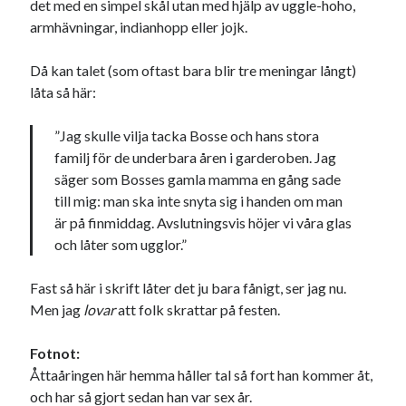
det med en simpel skål utan med hjälp av uggle-hoho,
Godisbrödet från himlen
armhävningar, indianhopp eller jojk.
Köttfärslimpan på allas läppar
Länkskolan
Då kan talet (som oftast bara blir tre meningar långt)
Lotten som Sommarpratare (i fantasin alltså: grupp på FB)
låta så här:
Vad ska du laga för mat idag? (Recept!)
”Jag skulle vilja tacka Bosse och hans stora
familj för de underbara åren i garderoben. Jag
Meta
säger som Bosses gamla mamma en gång sade
Logga in
till mig: man ska inte snyta sig i handen om man
Flöde för inlägg
är på finmiddag. Avslutningsvis höjer vi våra glas
Flöde för kommentarer
och låter som ugglor.”
WordPress.org
Fast så här i skrift låter det ju bara fånigt, ser jag nu.
Men jag
lovar
att folk skrattar på festen.
Fotnot:
Pejpalla!
Åttaåringen här hemma håller tal så fort han kommer åt,
och har så gjort sedan han var sex år.