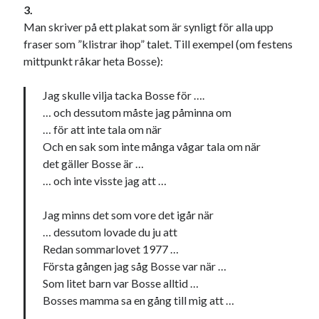
3.
#blogg100
allmänbildning
barn
Man skriver på ett plakat som är synligt för alla upp
barnen
basket
corona
fraser som ”klistrar ihop” talet. Till exempel (om festens
bil
mittpunkt råkar heta Bosse):
död
film
England
fest
fotboll
jobb
Jag skulle vilja tacka Bosse för ….
historia
hotell
… och dessutom måste jag påminna om
Julkalendern
Julkalenderfacit
… för att inte tala om när
Och en sak som inte många vågar tala om när
julkalendern 2021
Julkalendern 2024
konst
det gäller Bosse är …
minne
kåseri
mat
Lund
lifvet
… och inte visste jag att …
minnen
mode
musik
museum
Jag minns det som vore det igår när
nostalgi
ord
radio
recept
… dessutom lovade du ju att
Redan sommarlovet 1977 …
resa
skola
reklam
sekrutt
Första gången jag såg Bosse var när …
språk
Som litet barn var Bosse alltid …
sommar
språkpolis
Bosses mamma sa en gång till mig att …
svenska
tåg
tips
Stockholm