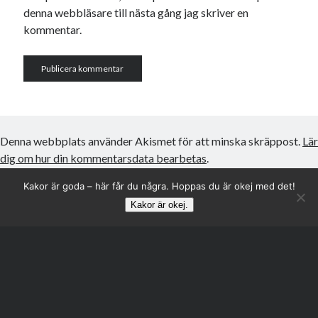
denna webbläsare till nästa gång jag skriver en
kommentar.
Denna webbplats använder Akismet för att minska skräppost.
Lär
dig om hur din kommentarsdata bearbetas
.
Kakor är goda – här får du några. Hoppas du är okej med det!
Kakor är okej.
Rulla
till
toppen