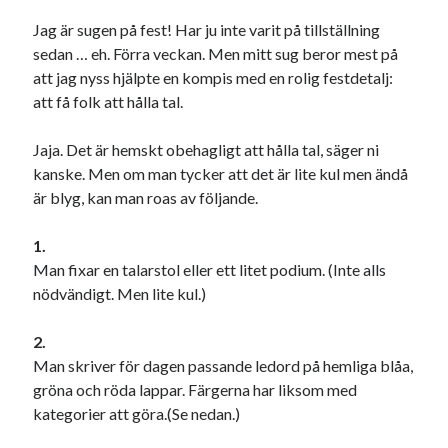
18
19
20
21
22
23
24
Jag är sugen på fest! Har ju inte varit på tillställning
sedan … eh. Förra veckan. Men mitt sug beror mest på
25
26
27
28
29
30
31
att jag nyss hjälpte en kompis med en rolig festdetalj:
« sep
nov »
att få folk att hålla tal.
Jaja. Det är hemskt obehagligt att hålla tal, säger ni
Sök
kanske. Men om man tycker att det är lite kul men ändå
är blyg, kan man roas av följande.
1.
Man fixar en talarstol eller ett litet podium. (Inte alls
nödvändigt. Men lite kul.)
Kategorier
Kategorier
2.
Man skriver för dagen passande ledord på hemliga blåa,
gröna och röda lappar. Färgerna har liksom med
kategorier att göra.(Se nedan.)
Etiketter