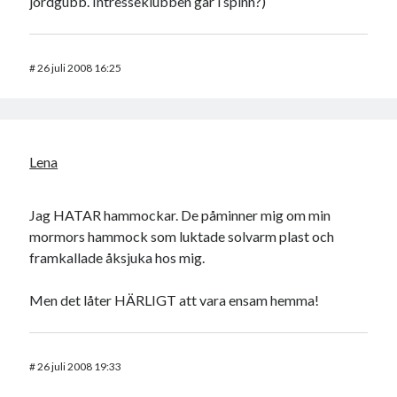
jordgubb. Intresseklubben går i spinn?)
#
26 juli 2008 16:25
Lena
Jag HATAR hammockar. De påminner mig om min
mormors hammock som luktade solvarm plast och
framkallade åksjuka hos mig.
Men det låter HÄRLIGT att vara ensam hemma!
#
26 juli 2008 19:33