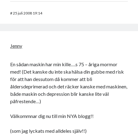
#
25 juli 2008 19:14
Jenny
En sådan maskin har min kille….s 75 – åriga mormor
med! (Det kanske du inte ska hälsa din gubbe med risk
för att han dessutom då kommer att bli
åldersdeprimerad och det räcker kanske med maskinen,
både maskin och depression blir kanske lite väl
påfrestende…)
Välkommnar dig nu till min NYA blogg!!
(som jag lyckats med alldeles själv!!)