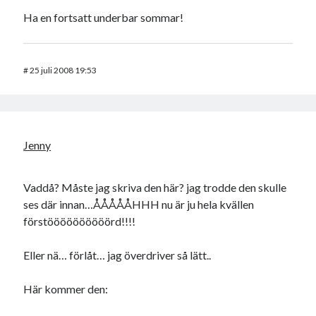
Ha en fortsatt underbar sommar!
#
25 juli 2008 19:53
Jenny
Vaddå? Måste jag skriva den här? jag trodde den skulle
ses där innan…ÅÅÅÅÅHHH nu är ju hela kvällen
förstöööööööööörd!!!!
Eller nä… förlåt… jag överdriver så lätt..
Här kommer den: