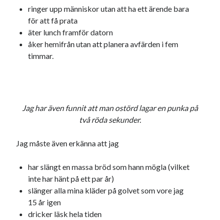
ringer upp människor utan att ha ett ärende bara
USA
för att få prata
äter lunch framför datorn
åker hemifrån utan att planera avfärden i fem
Dessa har något gemensamt
timmar.
Fantastiskt välformulerad moderecensent
Onödiga citattecken
Jag har även funnit att man ostörd lagar en punka på
Dessa har något helt annat gemensamt
två röda sekunder.
En amerikansk språkpolis
Jag måste även erkänna att jag
Fula biblioteksböcker
har slängt en massa bröd som hann mögla (vilket
inte har hänt på ett par år)
Egna länkar
slänger alla mina kläder på golvet som vore jag
Bokstävlar & AI – mitt levebröd. Gå en kurs!
15 år igen
Den stora bloggläsarvärvsveckan
dricker läsk hela tiden