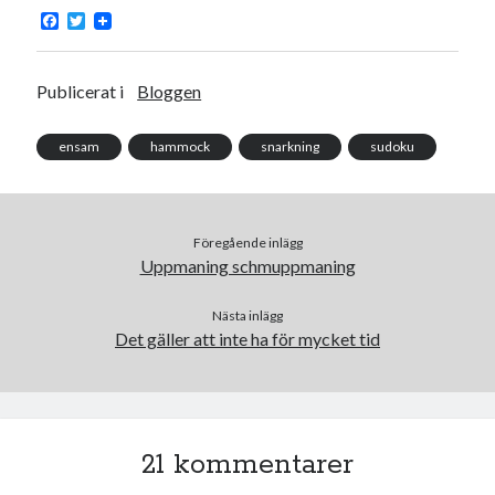
F
T
a
w
c
i
e
t
b
t
Publicerat i
Bloggen
o
e
o
r
k
ensam
hammock
snarkning
sudoku
Föregående inlägg
Uppmaning schmuppmaning
Nästa inlägg
Det gäller att inte ha för mycket tid
21 kommentarer