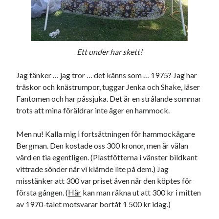
Ett under har skett!
Swish: 070-8885542
Jag tänker … jag tror … det känns som … 1975? Jag har
träskor och knästrumpor, tuggar Jenka och Shake, läser
Fantomen och har påssjuka. Det är en strålande sommar
trots att mina föräldrar inte äger en hammock.
Men nu! Kalla mig i fortsättningen för hammockägare
Bergman. Den kostade oss 300 kronor, men är välan
värd en tia egentligen. (Plastfötterna i vänster bildkant
vittrade sönder när vi klämde lite på dem.) Jag
misstänker att 300 var priset även när den köptes för
första gången. (
Här
kan man räkna ut att 300 kr i mitten
av 1970-talet motsvarar bortåt 1 500 kr idag.)