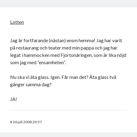
Lotten
Jag är fortfarande (nästan) ensm hemma! Jag har varit
på restaurang och teater med min pappa och jag har
legat i hammocken med Fjortonåringen, som är lika nöjd
som jag med ”ensamheten”.
Nu ska vi äta glass. Igen. Får man det? Äta glass två
gånger samma dag?
JA!
#
26 juli 2008 20:57