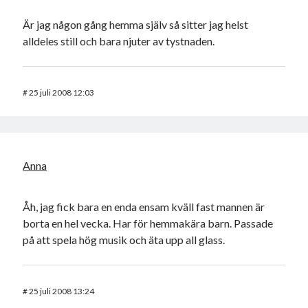
Är jag någon gång hemma själv så sitter jag helst
alldeles still och bara njuter av tystnaden.
#
25 juli 2008 12:03
Anna
Åh, jag fick bara en enda ensam kväll fast mannen är
borta en hel vecka. Har för hemmakära barn. Passade
på att spela hög musik och äta upp all glass.
#
25 juli 2008 13:24