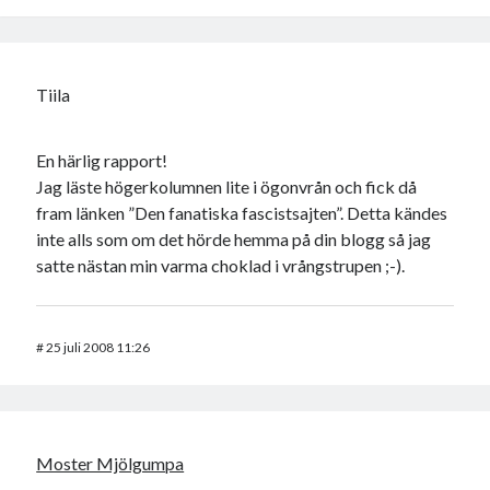
Tiila
En härlig rapport!
Jag läste högerkolumnen lite i ögonvrån och fick då
fram länken ”Den fanatiska fascistsajten”. Detta kändes
inte alls som om det hörde hemma på din blogg så jag
satte nästan min varma choklad i vrångstrupen ;-).
#
25 juli 2008 11:26
Moster Mjölgumpa