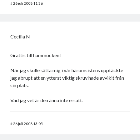
#
26 juli 2008 11:36
Cecilia N
Grattis till hammocken!
När jag skulle sätta mig i vår häromsistens upptäckte
jag abrupt att en ytterst viktig skruv hade avvikit från
sin plats.
Vad jag vet är den ännu inte ersatt.
#
26 juli 2008 13:05