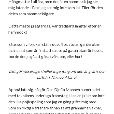
Hängmattor i all ära, men det är en hammock jag ser
21
22
23
24
25
26
27
mig latande i. Fast jag ser mig inte som lat. Eller för den
delen som hammockägare.
28
29
30
31
« jun
aug »
Detta måste ju åtgärdas. Vår trädgård längtar efter en
hammock!
Sök
Eftersom vi brukar ställa ut soffor, stolar, garderober
och annat som är fritt att ta ute på gatan utanför huset,
borde det ju gå att göra tvärt om, eller hur?
Det gör visserligen heller ingenting om den är gratis och
Kategorier
jättefin. Nu avvaktar vi.
Kategorier
Apopå lata sig, så gör Den Djefla Mannen numera det
med teknikens underliga framsteg. Han är ju liksom inte
den lilla pojkspoling som jag en gång gifte mig med.
Som en riktig karl
snarkar han
så att grannarna vaknar,
Etiketter
barnen frågar om monster och jag blir galen. (Förvisso