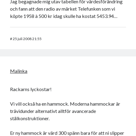
Jag begagnade mig utav tabellen för värdesförändring
och fann att den radio av märket Telefunken som vi
köpte 1958 à 500 kr idag skulle ha kostat 5453.94…
#
25 juli 2008 21:55
Malinka
Rackarns lyckostar!
Vi vill också ha en hammock. Moderna hammockar är
trävidunder alternativt alltför avancerade
stålkonstruktioner.
Er ny hammock är värd 300 spänn bara för att ni slipper