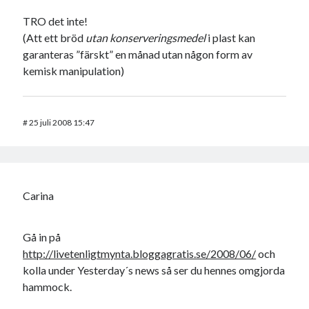
TRO det inte!
(Att ett bröd
utan konserveringsmedel
i plast kan
garanteras ”färskt” en månad utan någon form av
kemisk manipulation)
#
25 juli 2008 15:47
Carina
Gå in på
http://livetenligtmynta.bloggagratis.se/2008/06/
och
kolla under Yesterday´s news så ser du hennes omgjorda
hammock.