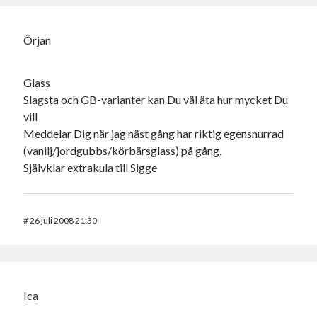
Örjan
Glass
Slagsta och GB-varianter kan Du väl äta hur mycket Du
vill
Meddelar Dig när jag näst gång har riktig egensnurrad
(vanilj/jordgubbs/körbärsglass) på gång.
Självklar extrakula till Sigge
#
26 juli 2008 21:30
Ica