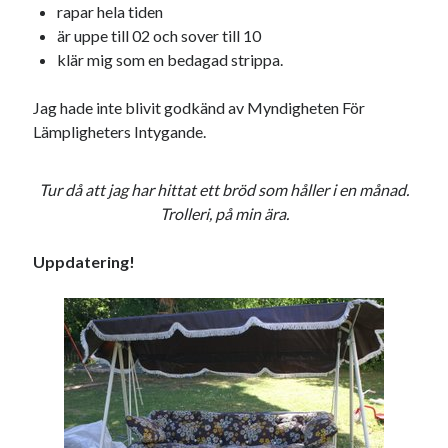
Godisbrödet från himlen
rapar hela tiden
Köttfärslimpan på allas läppar
är uppe till 02 och sover till 10
Länkskolan
klär mig som en bedagad strippa.
Lotten som Sommarpratare (i fantasin alltså: grupp på FB)
Vad ska du laga för mat idag? (Recept!)
Jag hade inte blivit godkänd av Myndigheten För
Lämpligheters Intygande.
Meta
Tur då att jag har hittat ett bröd som håller i en månad.
Trolleri, på min ära.
Logga in
Flöde för inlägg
Uppdatering!
Flöde för kommentarer
WordPress.org
Pejpalla!