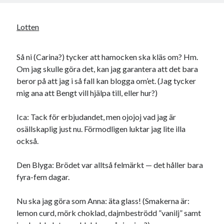
Lotten
Så ni (Carina?) tycker att hamocken ska kläs om? Hm.
Om jag skulle göra det, kan jag garantera att det bara
beror på att jag i så fall kan blogga om’et. (Jag tycker
mig ana att Bengt vill hjälpa till, eller hur?)
Ica: Tack för erbjudandet, men ojojoj vad jag är
osällskaplig just nu. Förmodligen luktar jag lite illa
också.
Den Blyga: Brödet var alltså felmärkt — det håller bara
fyra-fem dagar.
Nu ska jag göra som Anna: äta glass! (Smakerna är:
lemon curd, mörk choklad, dajmbeströdd ”vanilj” samt