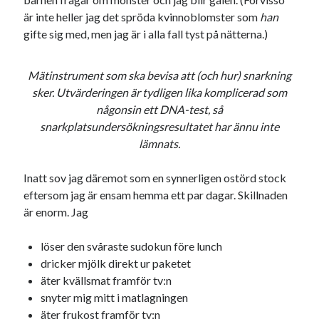
#blogg100
allmänbildning
barn
är inte heller jag det spröda kvinnoblomster som
han
gifte sig med, men jag är i alla fall tyst på nätterna.)
barnen
basket
corona
bil
död
film
England
fest
fotboll
Mätinstrument som ska bevisa att (och hur) snarkning
jobb
sker. Utvärderingen är tydligen lika komplicerad som
historia
hotell
någonsin ett DNA-test, så
Julkalendern
Julkalenderfacit
snarkplatsundersökningsresultatet har ännu inte
lämnats.
julkalendern 2021
Julkalendern 2024
konst
minne
kåseri
mat
Lund
lifvet
Inatt sov jag däremot som en synnerligen ostörd stock
eftersom jag är ensam hemma ett par dagar. Skillnaden
minnen
mode
musik
museum
är enorm. Jag
nostalgi
ord
radio
recept
löser den svåraste sudokun före lunch
resa
skola
reklam
sekrutt
dricker mjölk direkt ur paketet
äter kvällsmat framför tv:n
språk
sommar
språkpolis
snyter mig mitt i matlagningen
svenska
tåg
äter frukost framför tv:n
tips
Stockholm