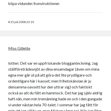
köpa vidunder/konstruktioner.
#
25 juli 2008 23:19
Miss Gillette
lotten: Det var en uppfriskande blogganteckning. Jag
ställföreträdesnjöt av dina ensamdagar (även om mina
egna mer går ut på att göra det lite prydligare och
ordentligare här i kaoset; men frihetskänslan är ju
densamma oavsett hur den yttrar sig) och faktiskt
också av att du fått en hammock. Det har jag själv aldrig
haft nån, men min tremänning hade en och i den gungade
vi under nästan hela 70-talet. I sommar har jag fått för
mig att jag vill ha en, men Maken säger nej. När jag låter