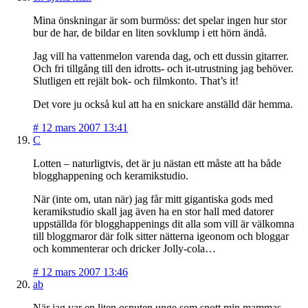
Mina önskningar är som burmöss: det spelar ingen hur stor
bur de har, de bildar en liten sovklump i ett hörn ändå.
Jag vill ha vattenmelon varenda dag, och ett dussin gitarrer.
Och fri tillgång till den idrotts- och it-utrustning jag behöver.
Slutligen ett rejält bok- och filmkonto. That’s it!
Det vore ju också kul att ha en snickare anställd där hemma.
#
12 mars 2007 13:41
C
Lotten – naturligtvis, det är ju nästan ett måste att ha både
blogghappening och keramikstudio.
När (inte om, utan när) jag får mitt gigantiska gods med
keramikstudio skall jag även ha en stor hall med datorer
uppställda för blogghappenings dit alla som vill är välkomna
till bloggmaror där folk sitter nätterna igeonom och bloggar
och kommenterar och dricker Jolly-cola…
#
12 mars 2007 13:46
ab
När jag var en liten osnuten unge som snott min mammas