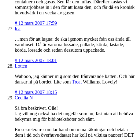
containern och gasas. Sen får den luftas. Därefter kastas vi
sommarjobbare in i den för att lossa den, och får då en kronisk
huvudvärk i en vecka av gasen.
#
12 mars 2007 17:59
Ica
…men för att lugna: de ska igenom mycket från oss ända till
varuhuset. Då är varorna lossade, pallade, körda, lastade,
körda, lossade och sedan dessutom uppackade.
#
12 mars 2007 18:01
Lotten
Wahooo, jag känner mig som den frånvarande katten. Och här
dansar ni på bordet. Lite som
Treat
Williams. Lovely!
#
12 mars 2007 18:15
Cecilia N
Så bra beskrivet, Olle!
Jag vill nog också ha det ungefär som nu, fast utan att behöva
bekymra mig för biblioteksböter och sånt.
En sekreterare som tar hand om mina räkningar och betalar
dem i tid och överhuvudtaget har koll på viktiga papper! DET