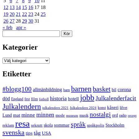
5
6
7
8
9
10
11
12
13
14
15
16
17
18
19
20
21
22
23
24
25
26
27
28
29
30
31
« feb
apr »
Sök
Kategorier
Kategorier
Etiketter
barnen
#blogg100
basket
allmänbildning
corona
bil
barn
jobb
Julkalenderfacit
historia
död
hotell
England
fest
film
fotboll
Julkalendern
kåseri
julkalendern 2021
Julkalendern 2024
konst
lifvet
nostalgi
minnen
minne
mat
Lund
mode
ord
musik
radio
museum
recept
resa
språk
sommar
reklam
sekrutt
skola
språkpolis
Stockholm
svenska
tåg
USA
tips