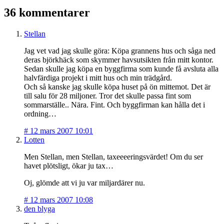
36 kommentarer
Stellan
Jag vet vad jag skulle göra: Köpa grannens hus och såga ned
deras björkhäck som skymmer havsutsikten från mitt kontor.
Sedan skulle jag köpa en byggfirma som kunde få avsluta alla
halvfärdiga projekt i mitt hus och min trädgård.
Och så kanske jag skulle köpa huset på ön mittemot. Det är
till salu för 28 miljoner. Tror det skulle passa fint som
sommarställe.. Nära. Fint. Och byggfirman kan hålla det i
ordning…
#
12 mars 2007 10:01
Lotten
Men Stellan, men Stellan, taxeeeeringsvärdet! Om du ser
havet plötsligt, ökar ju tax…
Oj, glömde att vi ju var miljardärer nu.
#
12 mars 2007 10:08
den blyga