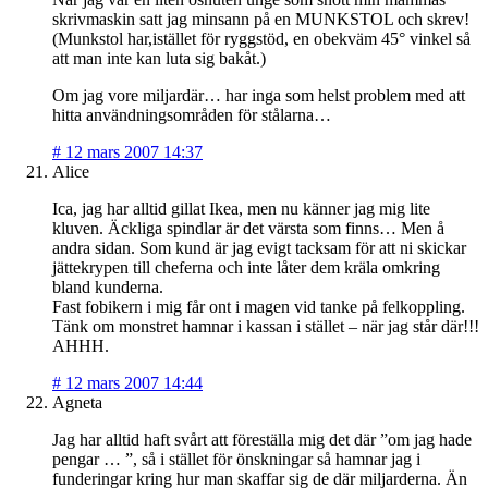
skrivmaskin satt jag minsann på en MUNKSTOL och skrev!
(Munkstol har,istället för ryggstöd, en obekväm 45° vinkel så
att man inte kan luta sig bakåt.)
Om jag vore miljardär… har inga som helst problem med att
hitta användningsområden för stålarna…
#
12 mars 2007 14:37
Alice
Ica, jag har alltid gillat Ikea, men nu känner jag mig lite
kluven. Äckliga spindlar är det värsta som finns… Men å
andra sidan. Som kund är jag evigt tacksam för att ni skickar
jättekrypen till cheferna och inte låter dem kräla omkring
bland kunderna.
Fast fobikern i mig får ont i magen vid tanke på felkoppling.
Tänk om monstret hamnar i kassan i stället – när jag står där!!!
AHHH.
#
12 mars 2007 14:44
Agneta
Jag har alltid haft svårt att föreställa mig det där ”om jag hade
pengar … ”, så i stället för önskningar så hamnar jag i
funderingar kring hur man skaffar sig de där miljarderna. Än