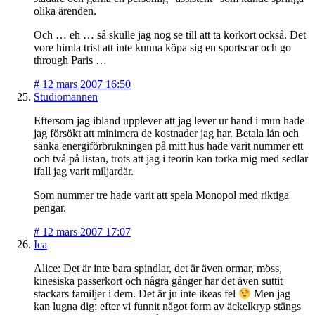
olika ärenden.
Och … eh … så skulle jag nog se till att ta körkort också. Det
vore himla trist att inte kunna köpa sig en sportscar och go
through Paris …
#
12 mars 2007 16:50
Studiomannen
Eftersom jag ibland upplever att jag lever ur hand i mun hade
jag försökt att minimera de kostnader jag har. Betala lån och
sänka energiförbrukningen på mitt hus hade varit nummer ett
och två på listan, trots att jag i teorin kan torka mig med sedlar
ifall jag varit miljardär.
Som nummer tre hade varit att spela Monopol med riktiga
pengar.
#
12 mars 2007 17:07
Ica
Alice: Det är inte bara spindlar, det är även ormar, möss,
kinesiska passerkort och några gånger har det även suttit
stackars familjer i dem. Det är ju inte ikeas fel
Men jag
kan lugna dig: efter vi funnit något form av äckelkryp stängs