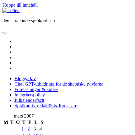
Hoppa till innehåll
Lotten
den skrattande språkpolisen
öppna
primär
twitter
meny
facebook
instagram
linkedin
rss
e-
post
Bloggarkiv
Chat GPT-utbildning för de skeptiska tvivlarna
Föreläsningar & kurser
Integritetspolicy
Julkalenderfacit
Språkpolis, redaktör & föreläsare
Sidopanel
mars 2007
M
T
O
T
F
L
S
1
2
3
4