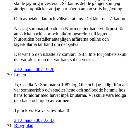
skulle jag nog investera i. Så känns det de gånger som jag
återigen upptäcker att jag har någon annan sorts begåvning.
Och avbetalda lån och välisolerat hus. Det låter också kanon.
När jag sommarjobbade på Norrmejerier hade vi rörpost för
att skicka packlistor och utkörningsordrar till lagret.
Nuförtiden beställer antagligen affärerna online och
lagerkillarna tar hand om det själva.
Det var f ö den uslaste av somrar: 1987. Inte för jobbets skull,
det var okej, men det var bara sol en vecka.
#
12 mars 2007 19:26
Lotten
Ja, Cecilia N: Sommaren 1987 tog Olle och jag ledigt från allt
var sommarjobb och studier hette och snålbodde hemma hos
hans föräldrar med havet inpå knutarna. Vi skulle vara lediga
och bada och njuta av värmen.
Tji fick vi. Hä va schwinkallt!
#
12 mars 2007 22:33
Bloggblad