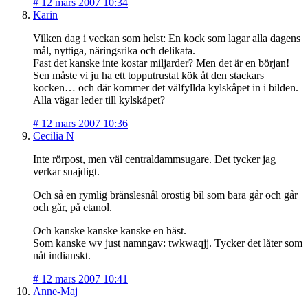
#
12 mars 2007 10:34
Karin
Vilken dag i veckan som helst: En kock som lagar alla dagens
mål, nyttiga, näringsrika och delikata.
Fast det kanske inte kostar miljarder? Men det är en början!
Sen måste vi ju ha ett topputrustat kök åt den stackars
kocken… och där kommer det välfyllda kylskåpet in i bilden.
Alla vägar leder till kylskåpet?
#
12 mars 2007 10:36
Cecilia N
Inte rörpost, men väl centraldammsugare. Det tycker jag
verkar snajdigt.
Och så en rymlig bränslesnål orostig bil som bara går och går
och går, på etanol.
Och kanske kanske kanske en häst.
Som kanske wv just namngav: twkwaqjj. Tycker det låter som
nåt indianskt.
#
12 mars 2007 10:41
Anne-Maj