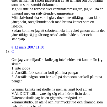
eller nåt sånt är säkert intresserat av att ta hand om bloggarna
som en sorts samtidsdokument.
Jag vill inte ha rörpost eller centraldammsugare, jag vill ha en
vingård med en självgående dammsugare.
Mitt skrivbord ska vara i glas, dock inte rökfärgat utan klart,
jättetjockt, oregelbundet och med brutna kanter som ett
isblock.
Sedan kommer jag att sabotera hela intrycket genom att ha det
jättestökigt så jag får nog också anlita både butler och
städhjälp.
#
12 mars 2007 11:30
C
Om jag var miljardär skulle jag inte behöva ett kontor för jag
skulle:
1. inte jobba
2. Anställa folk som har koll på mina pengar
3. Anställa någon som har koll på dom som har koll på mina
pengar.
Grannar kanske jag skulle ha men så långt bort att jag
VÄLDIGT sällan vare sig såg eller hörde ifrån dem.
Däremot skulle jag ha en gigantisk trädgård, en
keramikstudio, en ateljé och hur mycket tid och tålamod som
helst för mina barn!