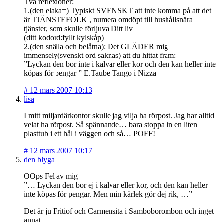
Två reflexioner:
1.(den elaka=) Typiskt SVENSKT att inte komma på att det
är TJÄNSTEFOLK , numera omdöpt till hushållsnära
tjänster, som skulle förljuva Ditt liv
(ditt kodord:fyllt kylskåp)
2.(den snälla och belåtna): Det GLÄDER mig
immensely(svenskt ord saknas) att du hittat fram:
”Lyckan den bor inte i kalvar eller kor och den kan heller inte
köpas för pengar ” E.Taube Tango i Nizza
#
12 mars 2007 10:13
lisa
I mitt miljardärkontor skulle jag vilja ha rörpost. Jag har alltid
velat ha rörpost. Så spännande… bara stoppa in en liten
plasttub i ett hål i väggen och så… POFF!
#
12 mars 2007 10:17
den blyga
OOps Fel av mig
”… Lyckan den bor ej i kalvar eller kor, och den kan heller
inte köpas för pengar. Men min kärlek gör dej rik, …”
Det är ju Fritiof och Carmensita i Samboborombon och inget
annat.