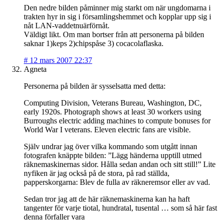
Den nedre bilden påminner mig starkt om när ungdomarna i
trakten hyr in sig i församlingshemmet och kopplar upp sig i
nåt LAN-vaddetnuärförnåt.
Väldigt likt. Om man bortser från att personerna på bilden
saknar 1)keps 2)chipspåse 3) cocacolaflaska.
#
12 mars 2007 22:37
Agneta
Personerna på bilden är sysselsatta med detta:
Computing Division, Veterans Bureau, Washington, DC,
early 1920s. Photograph shows at least 30 workers using
Burroughs electric adding machines to compute bonuses for
World War I veterans. Eleven electric fans are visible.
Själv undrar jag över vilka kommando som utgått innan
fotografen knäppte bilden: ”Lägg händerna upptill utmed
räknemaskinernas sidor. Hålla sedan andan och sitt still!” Lite
nyfiken är jag också på de stora, på rad ställda,
papperskorgarna: Blev de fulla av räkneremsor eller av vad.
Sedan tror jag att de här räknemaskinerna kan ha haft
tangenter för varje tiotal, hundratal, tusental … som så här fast
denna förfaller vara