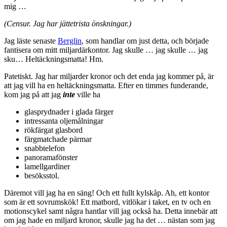
mig …
(Censur. Jag har jättetrista önskningar.)
Jag läste senaste
Berglin
, som handlar om just detta, och började
fantisera om mitt miljardärkontor. Jag skulle … jag skulle … jag
sku… Heltäckningsmatta! Hm.
Patetiskt. Jag har miljarder kronor och det enda jag kommer på, är
att jag vill ha en heltäckningsmatta. Efter en timmes funderande,
kom jag på att jag
inte
ville ha
glasprydnader i glada färger
intressanta oljemålningar
rökfärgat glasbord
färgmatchade pärmar
snabbtelefon
panoramafönster
lamellgardiner
besöksstol.
Däremot vill jag ha en säng! Och ett fullt kylskåp. Ah, ett kontor
som är ett sovrumskök! Ett matbord, vitlökar i taket, en tv och en
motionscykel samt några hantlar vill jag också ha. Detta innebär att
om jag hade en miljard kronor, skulle jag ha det … nästan som jag