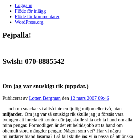
Logga in
Flöde för inlägg
Flöde för kommentarer
WordPress.org
Pejpalla!
Swish: 070-8885542
Om jag var snuskigt rik (uppdat.)
Publicerat av
Lotten Bergman
den
12 mars 2007 09:46
… och nu snackar vi alltså inte en fjuttig miljon eller två, utan
miljarder
. Om jag var så snuskigt rik skulle jag ju förstås vara
tvungen att inreda ett kontor där jag skulle sitta och ta hand om alla
mina pengar. Förmodligen är det ett heltidsjobb att ta hand om
ohemult stora mängder pengar. Någon som vet? Har vi några
miljardärer bland läsarna? I så fall skulle jag vilja passa på att önska