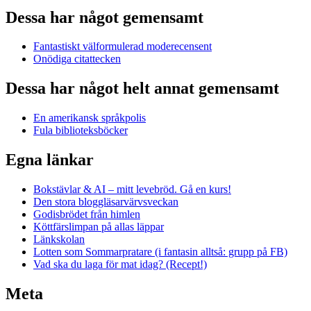
Dessa har något gemensamt
Fantastiskt välformulerad moderecensent
Onödiga citattecken
Dessa har något helt annat gemensamt
En amerikansk språkpolis
Fula biblioteksböcker
Egna länkar
Bokstävlar & AI – mitt levebröd. Gå en kurs!
Den stora bloggläsarvärvsveckan
Godisbrödet från himlen
Köttfärslimpan på allas läppar
Länkskolan
Lotten som Sommarpratare (i fantasin alltså: grupp på FB)
Vad ska du laga för mat idag? (Recept!)
Meta