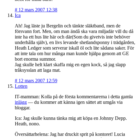
#
12 mars 2007 12:38
Ica
Ah! Jag läste ju Bergelin och tänkte släktband, men de
försvann fort. Men, om man ändå ska vara miljadär vill du då
inte ha ett hus lite här och där(Som du givetvis inte behöver
underhålla själv), en livs levande shetlandsponny i trädgården,
Heath Ledger som serverar iskall öl och lite sådana saker. För
att inte tala om hur många man kunde hjälpa genom att GE
bort enorma summor.
Jag skulle helt klart skaffa mig en egen kock, så jag slapp
tråksysslan att laga mat.
#
12 mars 2007 12:59
Lotten
IT-mamman: Kolla på de första kommentarerna i detta gamla
inlägg
— du kommer att känna igen sättet att umgås via
bloggar.
Ica: Jag skulle kunna tänka mig att köpa en Johnny Depp.
Heath, nono.
Översättarhelena: Jag har druckit sprit på kontoret! Lucia