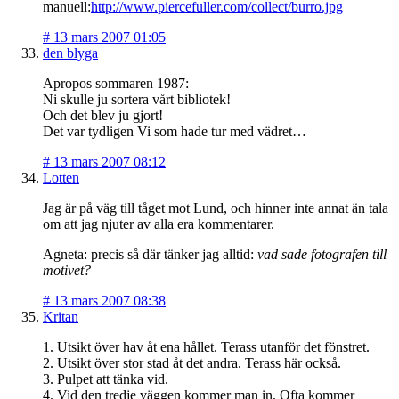
manuell:
http://www.piercefuller.com/collect/burro.jpg
#
13 mars 2007 01:05
den blyga
Apropos sommaren 1987:
Ni skulle ju sortera vårt bibliotek!
Och det blev ju gjort!
Det var tydligen Vi som hade tur med vädret…
#
13 mars 2007 08:12
Lotten
Jag är på väg till tåget mot Lund, och hinner inte annat än tala
om att jag njuter av alla era kommentarer.
Agneta: precis så där tänker jag alltid:
vad sade fotografen till
motivet?
#
13 mars 2007 08:38
Kritan
1. Utsikt över hav åt ena hållet. Terass utanför det fönstret.
2. Utsikt över stor stad åt det andra. Terass här också.
3. Pulpet att tänka vid.
4. Vid den tredje väggen kommer man in. Ofta kommer