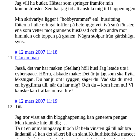
Jag vill ha butler. Hästar som springer framför min
kontorsfönster. Sen har jag tid att ansluta mig till happeningen.
Min skrivarlya ligger i ”hobbyrummet” enl. husritning,
fötterna i ulle oringal tofflor på betonggolvet. två små fönster,
ena som vetter mot grannens husfasad och den andra mot
himmlen och toppen på granen. Några stolpar från gårdshägn
syns.
#
12 mars 2007 11:18
IT-mamman
Jasså, det var här maken (Stellan) höll hus! Jag letade ute i
cyberspace. Hörru, älskade make: Det är ju jag som ska flytta
lekstugan. Du har ju ont i ryggen, säger du. Vad ska du med
en byggfirma till, när du har mig? Och du – kom hem nu! Vi
kanske kan träffas in real life?
#
12 mars 2007 11:19
Tiila
Jag tror visst att din blogghappening kan generera pengar.
Men kanske inte till dig …
Ta ut en anmälningsavgift och låt hela vinsten gå till nåt bra
ändamål så kan det säkert bli en slant.Kulturhistoriska museet