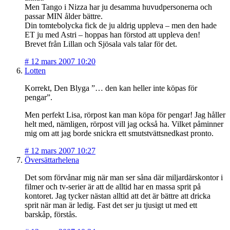
Men Tango i Nizza har ju desamma huvudpersonerna och
passar MIN ålder bättre.
Din tomtebolycka fick de ju aldrig uppleva – men den hade
ET ju med Astri – hoppas han förstod att uppleva den!
Brevet från Lillan och Sjösala vals talar för det.
#
12 mars 2007 10:20
Lotten
Korrekt, Den Blyga ”… den kan heller inte köpas för
pengar”.
Men perfekt Lisa, rörpost kan man köpa för pengar! Jag håller
helt med, nämligen, rörpost vill jag också ha. Vilket påminner
mig om att jag borde snickra ett smutstvättsnedkast pronto.
#
12 mars 2007 10:27
Översättarhelena
Det som förvånar mig när man ser såna där miljardärskontor i
filmer och tv-serier är att de alltid har en massa sprit på
kontoret. Jag tycker nästan alltid att det är bättre att dricka
sprit när man är ledig. Fast det ser ju tjusigt ut med ett
barskåp, förstås.