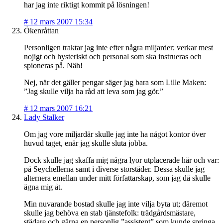
har jag inte riktigt kommit på lösningen!
#
12 mars 2007 15:34
Ökenråttan
Personligen traktar jag inte efter några miljarder; verkar mest
nojigt och hysteriskt och personal som ska instrueras och
spioneras på. Näh!
Nej, när det gäller pengar säger jag bara som Lille Maken:
”Jag skulle vilja ha råd att leva som jag gör.”
#
12 mars 2007 16:21
Lady Stalker
Om jag vore miljardär skulle jag inte ha något kontor över
huvud taget, enär jag skulle sluta jobba.
Dock skulle jag skaffa mig några lyor utplacerade här och var:
på Seychellerna samt i diverse storstäder. Dessa skulle jag
alternera emellan under mitt författarskap, som jag då skulle
ägna mig åt.
Min nuvarande bostad skulle jag inte vilja byta ut; däremot
skulle jag behöva en stab tjänstefolk: trädgårdsmästare,
städare och gärna en personlig ”assistent” som kunde springa