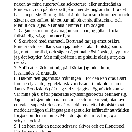
någon av mina supertevliga sekreterare, eller underdåniga
kunder, in, och på olika sätt påminner de mig om hur bra det
har hampat sig för mig. Ibland är det barn som kommer in och
säger något gulligt, får ett par miljoiner sig tillstuckna, och
kilar ut och lajjar. Vi är alla hemma till middagen.
5. Gigantisk målning av någon konstnär jag gillar. Täcker
fullständigt vägg nummer fyra.
6. Skrivbord med snurrstol. Bortvänd tar jag emot osäkra
kunder och beställare, som jag tänker tråka. Plötsligt snurrar
jag runt, skurklikt, och säger något maliciöst. Taskigt, typ, tror
jag det betyder. Men miljardären i mig skulle aldrig uttrycka
det så.
7. Soffa att sträcka ut mig på. Där tar jag mina lurar,
lyssnandes på pratradio.
8. Bakom den gigantiska målningen – för den kan dras i sär! –
finns en lysande, typ elektrisk världskarta (tänk old school
James Bond-skurk) där jag vid varje givet ögonblick kan se
var mina på u-båtar placerade kryssningsrobotar befinner sig.
Jag är nämligen inte bara miljardär och fri skribent, utan även
en galen superskurk som då och då, med ett diabloiskt skratt,
meddelar någon tillfångatagen agent eller infiltratör att världen
förgörs om fem minuter. Men det gör den inte, för jag är
schysst, också.
9. I ett hörn står en packe schyssta skivor och ett flipperspel.
För kidsen. Och mig.