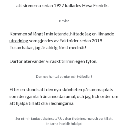
att sirenerna redan 1927 kallades Hesa Fredrik.
Bevis!
Kommen så långt i min letande, hittade jag en
liknande
utredning
som gjordes av Faktoider redan 2019 …
Tusan hakar, jag är aldrig först med nåt!
Därför återvänder vi raskt till min egen tyfon.
Den nya har två strutar och två bollar!
Efter en stund satt den nya skönheten på samma plats
som den gamla från anno dazumal, och jag fick order om
att hjälpa till att dra i ledningarna.
Ser ni min fantastiska insats? Jag drar i ledningarna och ser till att
ändarna inte blir fuktiga!