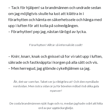
– Tack för hjälpen! sa brandmännen och undrade sedan
om jag möjligtvis skulle ha lust att klättra in i
förarhytten och hämta en säkerhetssele och hänga med
upp i luften för att kolla på solnedgången.
– Förarhytten! pep jag, nästan tårögd av lycka.
Förarhytten! Allt är så infernaliskt coolt!
– Knirr, knarr, knak och gnissel så for vi rakt upp i luften,
säkrade och fastknäppta i korgen på alla sätt och vis.
– Men herregud, jag glömde cykelhjälmen sa jag.
Åh, det var som fan. Taket ser ju riktigt bra ut! Och den nymålade
nordsidan. Men östra sidan är ju för bövelen målad i två olika gula
nyanser!
De coola brandmännen njöt i lugn och ro, medan jag hade svårt att hitta
ord av pur upptäckarglädje.