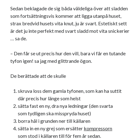
Sedan beklagade de sig båda väldeliga över att sladden
som fortsättningsvis kommer att ligga utanpå huset,
Dessa har något helt annat gemensamt
strax bredvid husets vita knut, ju är svart. Estetiskt sett
är det ju inte perfekt med svart sladd mot vita snickerier
En amerikansk språkpolis
… sa de.
Fula biblioteksböcker
– Den får se ut precis hur den vill, bara vi får en tutande
tyfon igen! sa jag med glittrande ögon.
Egna länkar
Bokstävlar & AI – mitt levebröd. Gå en kurs!
De berättade att de skulle
Den stora bloggläsarvärvsveckan
Godisbrödet från himlen
skruva loss dem gamla tyfonen, som kan ha suttit
Köttfärslimpan på allas läppar
där precis hur länge som helst
Länkskolan
sätta fast en ny, dra nya ledningar (den svarta
Lotten som Sommarpratare (i fantasin alltså: grupp på FB)
som tydligen ska misspryda huset)
Vad ska du laga för mat idag? (Recept!)
borra hål i grunden ner till källaren
sätta in en ny grej som ersätter
kompressorn
som stod i källaren till för fem år sedan.