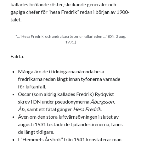
kallades brölande röster, skrikande generaler och
gapiga chefer för ”hesa Fredrik” redan i början av 1900-
talet.
”… ’Hesa Fredrik’ och andra basröster ur rallarleden …” (DN, 2 aug.
1931.)
Fakta:
Många äro de i tidningarna nämnda hesa
fredrikarna redan långt innan tyfonerna varnade
för luftanfall.
Oscar (som aldrig kallades Fredrik) Rydqvist
skrev i DN under pseudonymerna
Åbergsson
,
Åb.
, samt ett fåtal gånger
Hesa Fredrik
.
Även om den stora luftvärnsövningen i slutet av
augusti 1931 testade de tjutande sirenerna, fanns
de långt tidigare.
I ”Hemmets Årsbok” från 1941 konstaterar man