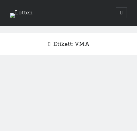
Lotten
öppna
primär
Sidopanel
meny
augusti 2026
Etikett:
VMA
M
T
O
T
F
L
S
1
2
3
4
5
6
7
8
9
10
11
12
13
14
15
16
17
18
19
20
21
22
23
24
25
26
27
28
29
30
31
« jul
Sök