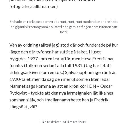
fotografera allt man ser.)
En hade en rörkapare som vreds runt, runt, runt medan den andre hade
en gigantisk rörtång som höll fast i den gamla stången som tyfonen satt
fast i.
Vän av ordning (alltså jag) stod där och funderade på hur
länge den där tyfonen har suttit på taket. Huset
byggdes 1937 som en Ica-affär, men Hesa Fredrik har
funnits i folkmun sedan i alla fall 1931. (Jag har letat i
tidningsarkiven som en tok.) Själva uppfinningen är från
1920-talet, men då såg den mer ut som en liten låda.
Namnet sägs komma av att en krönikör i DN – Oscar
Rydqvist – tyckte att den nya larmsignalen lät lika hes
som han själv,
och i mellannamn hette han ju Fredrik
.
Långsökt, väl?
Så här skriver SvD i mars 1931.