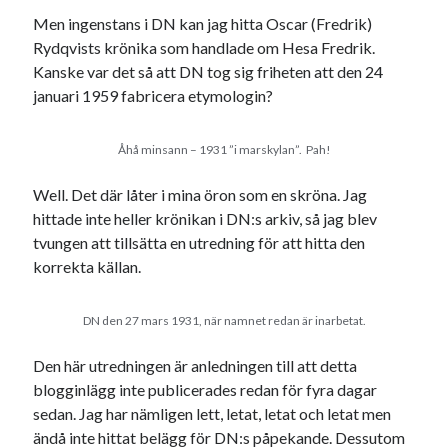
Men ingenstans i DN kan jag hitta Oscar (Fredrik)
Rydqvists krönika som handlade om Hesa Fredrik.
Kanske var det så att DN tog sig friheten att den 24
januari 1959 fabricera etymologin?
Åhå minsann – 1931 ”i marskylan”. Pah!
Well. Det där låter i mina öron som en skröna. Jag
hittade inte heller krönikan i DN:s arkiv, så jag blev
tvungen att tillsätta en utredning för att hitta den
korrekta källan.
DN den 27 mars 1931, när namnet redan är inarbetat.
Den här utredningen är anledningen till att detta
blogginlägg inte publicerades redan för fyra dagar
sedan. Jag har nämligen lett, letat, letat och letat men
ändå inte hittat belägg för DN:s påpekande. Dessutom