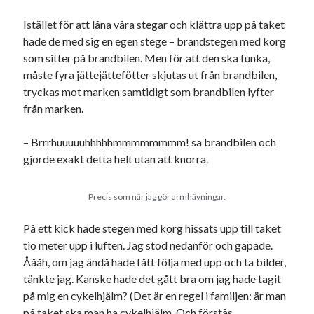
Meta
Istället för att låna våra stegar och klättra upp på taket
Logga in
hade de med sig en egen stege – brandstegen med korg
Flöde för inlägg
som sitter på brandbilen. Men för att den ska funka,
Flöde för kommentarer
måste fyra jättejättefötter skjutas ut från brandbilen,
WordPress.org
tryckas mot marken samtidigt som brandbilen lyfter
från marken.
– Brrrhuuuuuhhhhhmmmmmmmm! sa brandbilen och
gjorde exakt detta helt utan att knorra.
Pejpalla!
Precis som när jag gör armhävningar.
På ett kick hade stegen med korg hissats upp till taket
tio meter upp i luften. Jag stod nedanför och gapade.
Åååh, om jag ändå hade fått följa med upp och ta bilder,
Swish: 070-8885542
tänkte jag. Kanske hade det gått bra om jag hade tagit
på mig en cykelhjälm? (Det är en regel i familjen: är man
på taket ska man ha cykelhjälm. Och förstås