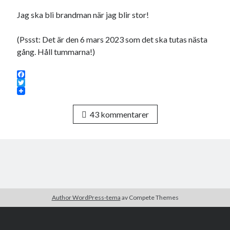
Jag ska bli brandman när jag blir stor!
(Pssst: Det är den 6 mars 2023 som det ska tutas nästa
gång. Håll tummarna!)
F
a
T
c
w
e
i
43 kommentarer
b
t
o
t
o
e
k
r
Author WordPress-tema
av Compete Themes
Kakor är goda – här får du några. Hoppas du är okej med det!
Rulla
till
Kakor är okej.