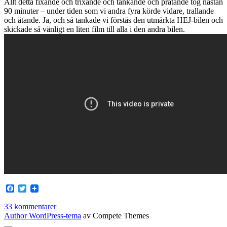
Allt detta fixande och trixande och tankande och pratande tog nästan
90 minuter – under tiden som vi andra fyra körde vidare, trallande
och ätande. Ja, och så tankade vi förstås den utmärkta HEJ-bilen och
skickade så vänligt en liten film till alla i den andra bilen.
Facebook
Twitter
33 kommentarer
Author WordPress-tema
av Compete Themes