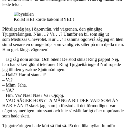
lekte lekar.
Kolla! HEJ körde bakom BYE!!!
Plötsligt såg jag i ögonvrån, vid vägrenen, den gänglige
Tjugotreåringen. Näe …? Va …? Utanför en bil som såg ut
som Meduzas Chevrolet. Hur …? I samma ögonvrå såg jag en liten
stund senare en orange tröja som vanligtvis sitter på min djefla man.
Han gick längs vägrenen!
– Jag såg dom andra! Och bilen! De stod stilla! Ring pappa! Nej,
han har säkert glömt telefonen! Ring Tjugoettåringen! Nu! ropade
jag till den yrvakne Sjuttonåringen.
– Hallå? Har ni stannat?
– Va?
– Mhm. Jaha.
– VA?
– Hm. Va? Näe! Näe? Va? Ojojoj.
– VAD SÄGER HON? TA MÅNGA BILDER VAD SOM ÄN
HAR HÄNT! skrek jag, som ju förstod att det förmodligen var
något synnerligen intressant och inte särskilt farligt eller upprörande
som hade skett.
Tjugotreåringen hade kört så fint så. På den lilla hyllan framför