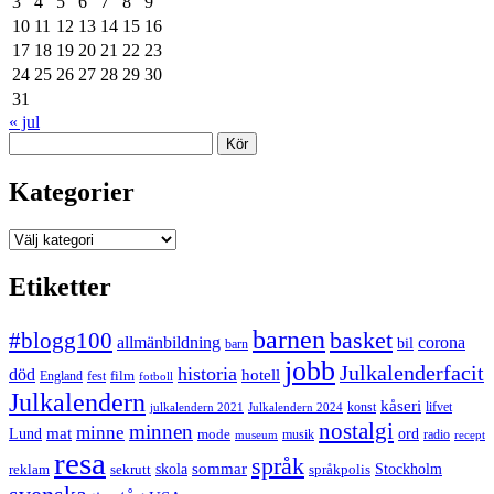
3
4
5
6
7
8
9
10
11
12
13
14
15
16
17
18
19
20
21
22
23
24
25
26
27
28
29
30
31
« jul
Sök
Kategorier
Kategorier
Etiketter
barnen
#blogg100
basket
allmänbildning
corona
bil
barn
jobb
Julkalenderfacit
historia
död
hotell
England
fest
film
fotboll
Julkalendern
kåseri
julkalendern 2021
Julkalendern 2024
konst
lifvet
nostalgi
minnen
minne
mat
Lund
mode
ord
musik
radio
museum
recept
resa
språk
sommar
reklam
sekrutt
skola
språkpolis
Stockholm