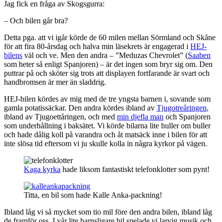
Jag fick en fråga av Skogsgurra:
– Och bilen går bra?
Detta pga. att vi igår körde de 60 milen mellan Sörmland och Skåne
för att fira 80-årsdag och halva min läsekrets är engagerad i
HEJ-
bilens
väl och ve. Men den andra – ”Meduzas Chevrolet” (
Saaben
som heter så enligt Spanjoren) – är det ingen som bryr sig om. Den
puttrar på och sköter sig trots att displayen fortfarande är svart och
handbromsen är mer än sladdrig.
HEJ-bilen kördes av mig med de tre yngsta barnen i, sovande som
gamla potatissäckar. Den andra kördes ibland av
Tjugotreåringen
,
ibland av Tjugoettåringen, och med
min djefla man
och Spanjoren
som underhållning i baksätet. Vi körde bilarna lite huller om buller
och hade dålig koll på varandra och åt matsäck inne i bilen för att
inte slösa tid eftersom vi ju skulle kolla in några kyrkor på vägen.
Kaga kyrka
hade liksom fantastiskt telefonklotter som pynt!
Titta, en bil som hade Kalle Anka-packning!
Ibland låg vi så mycket som tio mil före den andra bilen, ibland låg
de framför oss. I vår lite barnsligare bil spelade vi larvig musik och