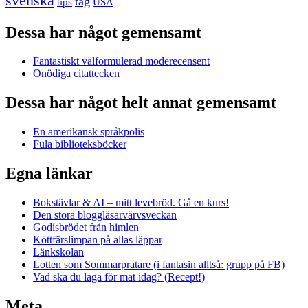
svenska
tåg
USA
tips
Dessa har något gemensamt
Fantastiskt välformulerad moderecensent
Onödiga citattecken
Dessa har något helt annat gemensamt
En amerikansk språkpolis
Fula biblioteksböcker
Egna länkar
Bokstävlar & AI – mitt levebröd. Gå en kurs!
Den stora bloggläsarvärvsveckan
Godisbrödet från himlen
Köttfärslimpan på allas läppar
Länkskolan
Lotten som Sommarpratare (i fantasin alltså: grupp på FB)
Vad ska du laga för mat idag? (Recept!)
Meta