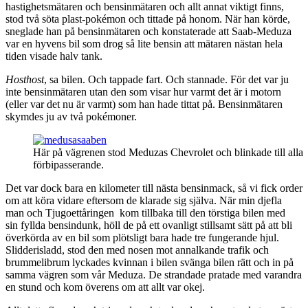
hastighetsmätaren och bensinmätaren och allt annat viktigt finns,
stod två söta plast-pokémon och tittade på honom. När han körde,
sneglade han på bensinmätaren och konstaterade att Saab-Meduza
var en hyvens bil som drog så lite bensin att mätaren nästan hela
tiden visade halv tank.
Hosthost
, sa bilen. Och tappade fart. Och stannade. För det var ju
inte bensinmätaren utan den som visar hur varmt det är i motorn
(eller var det nu är varmt) som han hade tittat på. Bensinmätaren
skymdes ju av två pokémoner.
Här på vägrenen stod Meduzas Chevrolet och blinkade till alla
förbipasserande.
Det var dock bara en kilometer till nästa bensinmack, så vi fick order
om att köra vidare eftersom de klarade sig själva. När min djefla
man och Tjugoettåringen kom tillbaka till den törstiga bilen med
sin fyllda bensindunk, höll de på ett ovanligt stillsamt sätt på att bli
överkörda av en bil som plötsligt bara hade tre fungerande hjul.
Slidderisladd, stod den med nosen mot annalkande trafik och
brummelibrum lyckades kvinnan i bilen svänga bilen rätt och in på
samma vägren som vår Meduza. De strandade pratade med varandra
en stund och kom överens om att allt var okej.