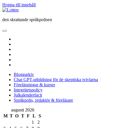
Hoppa till innehåll
Lotten
den skrattande språkpolisen
öppna
primär
twitter
meny
facebook
instagram
linkedin
rss
e-
post
Bloggarkiv
Chat GPT-utbildning för de skeptiska tvivlarna
Föreläsningar & kurser
Integritetspolicy
Julkalenderfacit
Språkpolis, redaktör & föreläsare
Sidopanel
augusti 2026
M
T
O
T
F
L
S
1
2