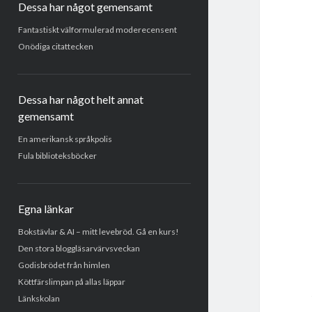
Dessa har något gemensamt
Fantastiskt välformulerad moderecensent
Onödiga citattecken
Dessa har något helt annat
gemensamt
En amerikansk språkpolis
Fula biblioteksböcker
Egna länkar
Bokstävlar & AI – mitt levebröd. Gå en kurs!
Den stora bloggläsarvärvsveckan
Godisbrödet från himlen
Köttfärslimpan på allas läppar
Länkskolan