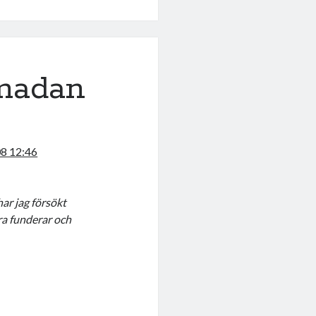
madan
8 12:46
har jag försökt
bara funderar och