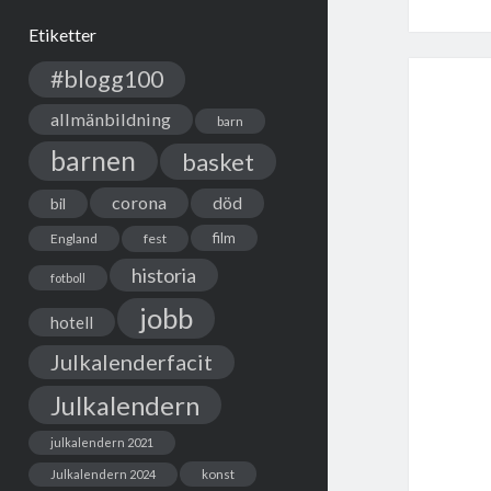
Etiketter
#blogg100
allmänbildning
barn
barnen
basket
corona
död
bil
film
England
fest
historia
fotboll
jobb
hotell
Julkalenderfacit
Julkalendern
julkalendern 2021
Julkalendern 2024
konst