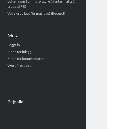
Lotten som Sommarpratare (i fantasin alltså:
grupp på FB)
Vad ska du laga för mat idag? (Recept!)
Meta
Logga in
Flöde för inlägg
Flöde för kommentarer
WordPress.org
Pejpalla!