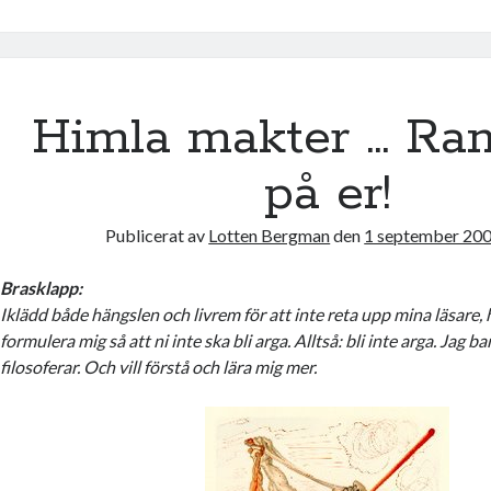
o
e
o
r
k
Himla makter … Ra
på er!
Publicerat av
Lotten Bergman
den
1 september 200
Brasklapp:
Iklädd både hängslen och livrem för att inte reta upp mina läsare, 
formulera mig så att ni inte ska bli arga. Alltså: bli inte arga. Jag 
filosoferar. Och vill förstå och lära mig mer.