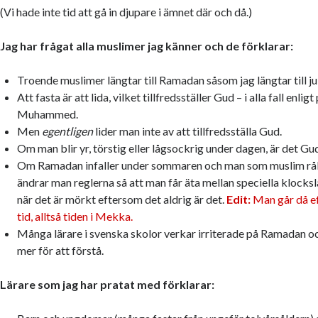
(Vi hade inte tid att gå in djupare i ämnet där och då.)
Jag har frågat alla muslimer jag känner och de förklarar:
Troende muslimer längtar till Ramadan såsom jag längtar till ju
Att fasta är att lida, vilket tillfredsställer Gud – i alla fall enlig
Muhammed.
Men
egentligen
lider man inte av att tillfredsställa Gud.
Om man blir yr, törstig eller lågsockrig under dagen, är det Guds
Om Ramadan infaller under sommaren och man som muslim råka
ändrar man reglerna så att man får äta mellan speciella klocksl
när det är mörkt eftersom det aldrig är det.
Edit:
Man går då ef
tid, alltså tiden i Mekka.
Många lärare i svenska skolor verkar irriterade på Ramadan oc
mer för att förstå.
Lärare som jag har pratat med förklarar: