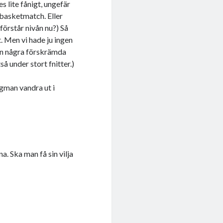
s lite fånigt, ungefär
a basketmatch. Eller
 förstår nivån nu?) Så
t. Men vi hade ju ingen
sen några förskrämda
så under stort fnitter.)
gman vandra ut i
a. Ska man få sin vilja