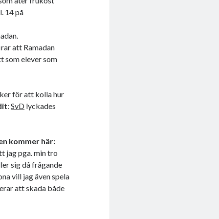
som äter frukost
l. 14 på
madan.
firar att Ramadan
ätt som elever som
er för att kolla hur
dit
:
SvD
lyckades
ten kommer här:
tt jag pga. min tro
ler sig då frågande
na vill jag även spela
skerar att skada både