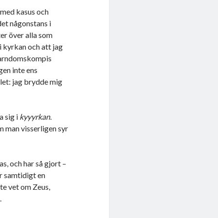
er med kasus och
det någonstans i
ter över alla som
i kyrkan och att jag
 barndomskompis
igen inte ens
llet: jag brydde mig
a sig i
kyyyrkan
.
m man visserligen syr
s, och har så gjort –
r samtidigt en
nte vet om Zeus,
.