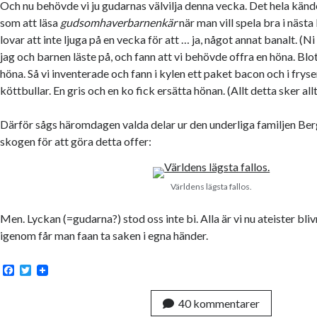
Och nu behövde vi ju gudarnas välvilja denna vecka. Det hela kände
som att läsa
gudsomhaverbarnenkär
när man vill spela bra i näst
lovar att inte ljuga på en vecka för att … ja, något annat banalt. (Ni
jag och barnen läste på, och fann att vi behövde offra en höna. Blo
höna. Så vi inventerade och fann i kylen ett paket bacon och i fry
köttbullar. En gris och en ko fick ersätta hönan. (Allt detta sker allt
Därför sågs häromdagen valda delar ur den underliga familjen Ber
skogen för att göra detta offer:
Världens lägsta fallos.
Men. Lyckan (=gudarna?) stod oss inte bi. Alla är vi nu ateister blivn
igenom får man faan ta saken i egna händer.
F
T
a
w
c
i
40 kommentarer
e
t
b
t