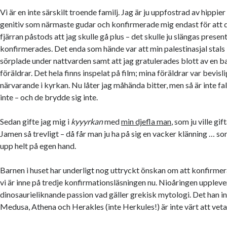
Vi är en inte särskilt troende familj. Jag är ju uppfostrad av hippi
genitiv som närmaste gudar och konfirmerade mig endast för att 
fjärran påstods att jag skulle gå plus – det skulle ju slängas presen
konfirmerades. Det enda som hände var att min palestinasjal stals 
sörplade under nattvarden samt att jag gratulerades blott av en
föräldrar. Det hela finns inspelat på film; mina föräldrar var bevisl
närvarande i kyrkan. Nu låter jag måhända bitter, men så är inte fa
inte – och de brydde sig inte.
Sedan gifte jag mig i
kyyyrkan
med
min djefla man
, som ju ville gift
Jamen så trevligt – då får man ju ha på sig en vacker klänning … so
upp helt på egen hand.
Barnen i huset har underligt nog uttryckt önskan om att konfirmera
vi är inne på tredje konfirmationsläsningen nu. Nioåringen uppleve
dinosaurieliknande passion vad gäller grekisk mytologi. Det han i
Medusa, Athena och Herakles (inte Herkules!) är inte värt att veta