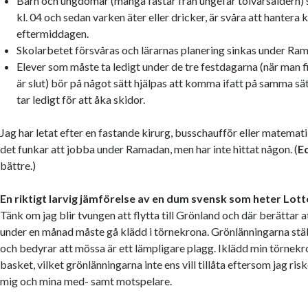
Barn och ungdomar (många fastar från ungefär tolvårsåldern) 
kl. 04 och sedan varken äter eller dricker, är svåra att hantera k
eftermiddagen.
Skolarbetet försvåras och lärarnas planering sinkas under Ra
Elever som måste ta ledigt under de tre festdagarna (när man 
är slut) bör på något sätt hjälpas att komma ifatt på samma s
tar ledigt för att åka skidor.
Jag har letat efter en fastande kirurg, busschaufför eller matematik
det funkar att jobba under Ramadan, men har inte hittat någon. (
E
bättre.)
En riktigt larvig jämförelse av en dum svensk som heter Lot
Tänk om jag blir tvungen att flytta till Grönland och där berättar a
under en månad måste gå klädd i törnekrona. Grönlänningarna stäl
och bedyrar att mössa är ett lämpligare plagg. Iklädd min törnekro
basket, vilket grönlänningarna inte ens vill tillåta eftersom jag ri
mig och mina med- samt motspelare.