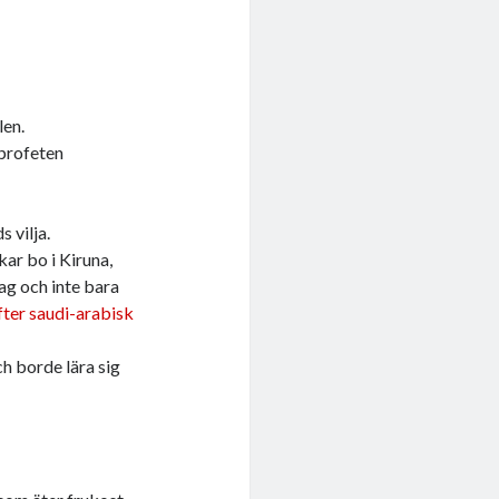
len.
t profeten
 vilja.
r bo i Kiruna,
ag och inte bara
ter saudi-arabisk
h borde lära sig