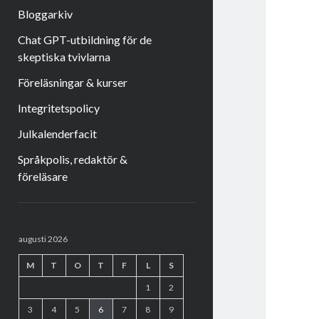
Bloggarkiv
Chat GPT-utbildning för de
skeptiska tvivlarna
Föreläsningar & kurser
Integritetspolicy
Julkalenderfacit
Språkpolis, redaktör &
föreläsare
Sidopanel
augusti 2026
M
T
O
T
F
L
S
1
2
3
4
5
6
7
8
9