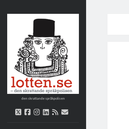
Lotten
den skrattande språkpolisen
twitter
facebook
instagram
linkedin
rss
e-
post