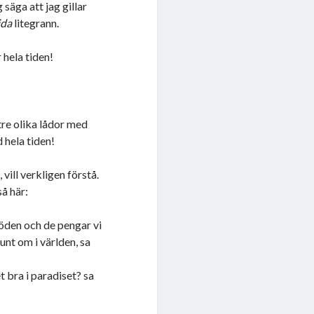
säga att jag gillar
ida
litegrann.
 hela tiden!
tre olika lådor med
 hela tiden!
 vill verkligen förstå.
å här:
döden och de pengar vi
runt om i världen, sa
t bra i paradiset? sa