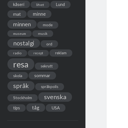
kåseri
Lund
lifvet
minne
mat
minnen
mode
musik
museum
nostalgi
ord
reklam
radio
recept
resa
sekrutt
sommar
skola
språk
språkpolis
svenska
Stockholm
tåg
USA
tips