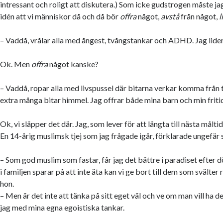
intressant och roligt att diskutera.) Som icke gudstrogen måste jag 
idén att vi människor då och då bör
offra
något,
avstå
från något,
l
– Vaddå, vrålar alla med ångest, tvångstankar och ADHD. Jag lider
Ok. Men
offra
något kanske?
– Vaddå, ropar alla med livspussel där bitarna verkar komma från 
extra många bitar himmel. Jag offrar både mina barn och min fritid
Ok, vi släpper det där. Jag, som lever för att längta till nästa måltid,
En 14-årig muslimsk tjej som jag frågade igår, förklarade ungefär s
– Som god muslim som fastar, får jag det bättre i paradiset efter 
i familjen sparar på att inte äta kan vi ge bort till dem som svälter 
hon.
– Men är det inte att tänka på sitt eget väl och ve om man vill ha de
jag med mina egna egoistiska tankar.