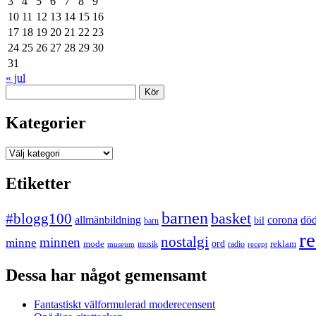
3
4
5
6
7
8
9
10
11
12
13
14
15
16
17
18
19
20
21
22
23
24
25
26
27
28
29
30
31
« jul
Sök
Kategorier
Kategorier
Etiketter
barnen
#blogg100
basket
allmänbildning
corona
dö
bil
barn
re
nostalgi
minnen
minne
mode
ord
reklam
musik
radio
museum
recept
Dessa har något gemensamt
Fantastiskt välformulerad moderecensent