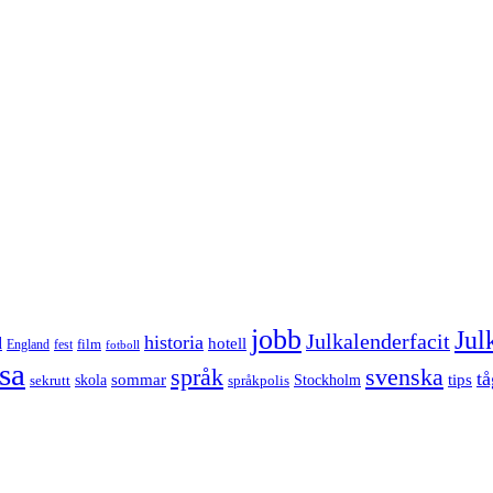
jobb
Jul
Julkalenderfacit
historia
d
hotell
England
fest
film
fotboll
sa
språk
svenska
tå
sommar
tips
sekrutt
skola
språkpolis
Stockholm