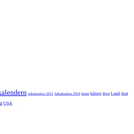
kalendern
mat
kåseri
Lund
julkalendern 2021
Julkalendern 2024
konst
lifvet
g
USA