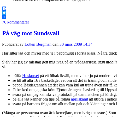
Facebook
Twitter
76 kommentarer
På väg mot Sundsvall
Publicerat av
Lotten Bergman
den
30 mars 2009 14:34
Här sitter jag och myser med te i pappmugg i första klass. Några drick
Själv har jag av misstag gett mig iväg på en tvådagarsresa
utan mobilt
ska
träffa
Huskorset
på ett ölhak ikväll, men vi har ju på modernt vi
se till att alla 16 i basketlaget vet om att det är träning och at
peppa Bästisgrannen att det kan vara kul att träna även när få
få besked om jag ska köra Fjortonåringens basketlag till Uppsal
svara på om jag kan skriva protokoll på dammatchen på lördag, vi
be alla jag känner om tips på roliga
aprilskämt
att utföra i radi
svara på barnens frågor om allt mellan palt och klänningar och hu
(Många av personerna ovan är ickemejlare, men ivriga sms:are.) Som e