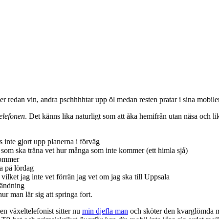
er redan vin, andra pschhhhtar upp öl medan resten pratar i sina mobiler
elefonen
. Det känns lika naturligt som att åka hemifrån utan näsa och 
s inte gjort upp planerna i förväg
t de som ska träna vet hur många som inte kommer (ett himla sjå)
 kommer
a på lördag
lket jag inte vet förrän jag vet om jag ska till Uppsala
osändning
r man lär sig att springa fort.
n växeltelefonist sitter nu
min djefla man
och sköter den kvarglömda mo