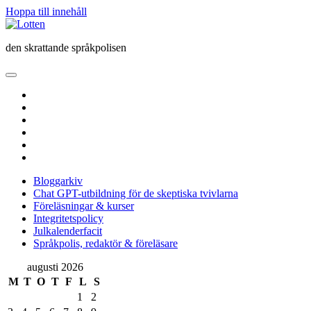
Hoppa till innehåll
Lotten
den skrattande språkpolisen
öppna
primär
twitter
meny
facebook
instagram
linkedin
rss
e-
post
Bloggarkiv
Chat GPT-utbildning för de skeptiska tvivlarna
Föreläsningar & kurser
Integritetspolicy
Julkalenderfacit
Språkpolis, redaktör & föreläsare
Sidopanel
augusti 2026
M
T
O
T
F
L
S
1
2