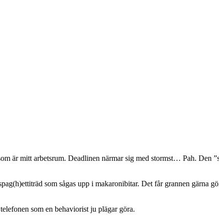
öran som är mitt arbetsrum. Deadlinen närmar sig med stormst… Pah. De
ag(h)ettiträd som sågas upp i makaronibitar. Det får grannen gärna göra
r telefonen som en behaviorist ju plägar göra.