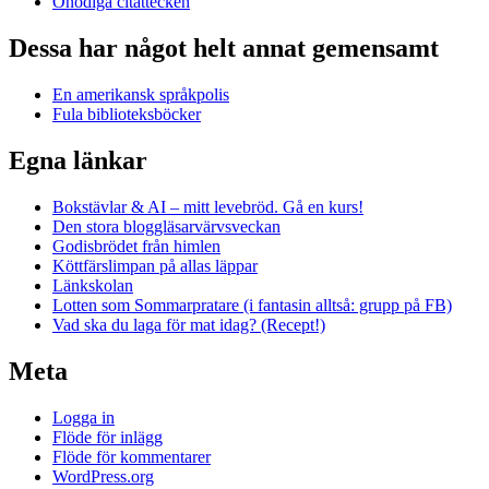
Onödiga citattecken
Dessa har något helt annat gemensamt
En amerikansk språkpolis
Fula biblioteksböcker
Egna länkar
Bokstävlar & AI – mitt levebröd. Gå en kurs!
Den stora bloggläsarvärvsveckan
Godisbrödet från himlen
Köttfärslimpan på allas läppar
Länkskolan
Lotten som Sommarpratare (i fantasin alltså: grupp på FB)
Vad ska du laga för mat idag? (Recept!)
Meta
Logga in
Flöde för inlägg
Flöde för kommentarer
WordPress.org