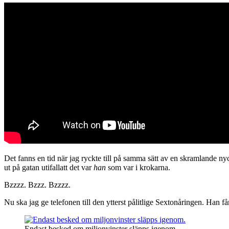
Det fanns en tid när jag ryckte till på samma sätt av en skramlande nyc
ut på gatan utifallatt det var
han
som var i krokarna.
Bzzzz. Bzzz. Bzzzz.
Nu ska jag ge telefonen till den ytterst pålitlige Sextonåringen. Han f
Endast besked om miljonvinster släpps igenom.