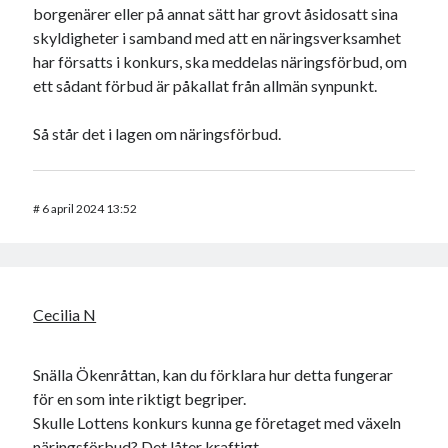
borgenärer eller på annat sätt har grovt åsidosatt sina
skyldigheter i samband med att en näringsverksamhet
har försatts i konkurs, ska meddelas näringsförbud, om
ett sådant förbud är påkallat från allmän synpunkt.
Så står det i lagen om näringsförbud.
#
6 april 2024 13:52
Cecilia N
Snälla Ökenråttan, kan du förklara hur detta fungerar
för en som inte riktigt begriper.
Skulle Lottens konkurs kunna ge företaget med växeln
näringsförbud? Det låter kraftigt.