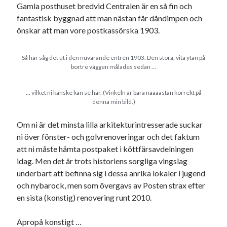
Gamla posthuset bredvid Centralen är en så fin och
USA
fantastisk byggnad att man nästan får dåndimpen och
önskar att man vore postkassörska 1903.
Dessa har något gemensamt
Så här såg det ut i den nuvarande entrén 1903. Den stora, vita ytan på
bortre väggen målades sedan …
Fantastiskt välformulerad moderecensent
Onödiga citattecken
… vilket ni kanske kan se här. (Vinkeln är bara näääästan korrekt på
denna min bild.)
Dessa har något helt annat gemensamt
Om ni är det minsta lilla arkitekturintresserade suckar
ni över fönster- och golvrenoveringar och det faktum
En amerikansk språkpolis
att ni måste hämta postpaket i köttfärsavdelningen
Fula biblioteksböcker
idag. Men det är trots historiens sorgliga vingslag
underbart att befinna sig i dessa anrika lokaler i jugend
och nybarock, men som övergavs av Posten strax efter
Egna länkar
en sista (konstig) renovering runt 2010.
Bokstävlar & AI – mitt levebröd. Gå en kurs!
Den stora bloggläsarvärvsveckan
Apropå konstigt …