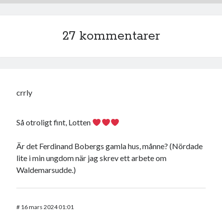
27 kommentarer
crrly
Så otroligt fint, Lotten
Är det Ferdinand Bobergs gamla hus, månne? (Nördade
lite i min ungdom när jag skrev ett arbete om
Waldemarsudde.)
#
16 mars 2024 01:01