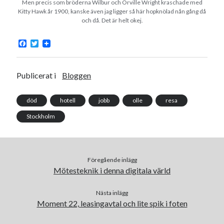
Men precis som bröderna Wilbur och Orville Wright kraschade med
Kitty Hawk år 1900, kanske även jag ligger så här hopknölad nån gång då
och då. Det är helt okej.
F
T
a
w
c
i
e
t
b
t
Publicerat i
Bloggen
o
e
o
r
k
död
hotell
jobb
olle
resa
Stockholm
Föregående inlägg
Mötesteknik i denna digitala värld
Nästa inlägg
Moment 22, leasingavtal och lite spik i foten