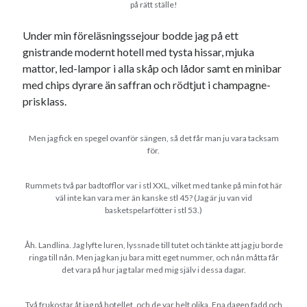
på rätt ställe!
Under min föreläsningssejour bodde jag på ett
gnistrande modernt hotell med tysta hissar, mjuka
mattor, led-lampor i alla skåp och lådor samt en minibar
Swish: 070-8885542
med chips dyrare än saffran och rödtjut i champagne-
prisklass.
Men jag fick en spegel ovanför sängen, så det får man ju vara tacksam
för.
Rummets två par badtofflor var i stl XXL, vilket med tanke på min fot här
väl inte kan vara mer än kanske stl 45? (Jag är ju van vid
basketspelarfötter i stl 53.)
Åh. Landlina. Jag lyfte luren, lyssnade till tutet och tänkte att jag ju borde
ringa till nån. Men jag kan ju bara mitt eget nummer, och nån måtta får
det vara på hur jag talar med mig själv i dessa dagar.
Två frukostar åt jag på hotellet, och de var helt olika. Ena dagen fadd och