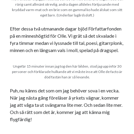
rörig samt allmänt otrevlig, andra dagen alldeles förtjusande med
kryddad varm-mat och en brie som en gammal ko hade älskat som sitt
eget barn. (Underbar lagårdsdoft.)
Efter dessa två utmanande dagar bjöd Författarfonden
på en minneshögtid för Olle. Vi grät så det skvalade i
fyra timmar medan vi lyssnade till tal, poesi, gitarrplonk,
minnen och en långsam vals i moll, spelad på dragspel.
Ungefär 15 minuter innan jag tog den här bilden, stod jag upp inför 30
personer och förklarade hulkande att vi måste inse att Olle de facto är
död fastän han är så levande.
Puh, nu känns det som om jag behöver sova i en vecka.
När jag nästa gång föreläser å yrkets vägnar, kommer
jag att våga ta ut svängarna lite mer. Och sedan lite mer.
Och så rätt som det är, kommer jag att känna mig
flygfärdig!