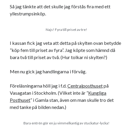
#blogg100
allmänbildning
Så jag tänkte att det skulle jag förstås fira med ett
barn
yllestrumpsinköp.
barnen
basket
corona
bil
död
film
England
fest
fotboll
Najs! Fyra till priset av tre!
jobb
historia
hotell
I kassan fick jag veta att detta på skylten ovan betydde
”köp fem till priset av fyra”. Jag köpte som hämnd då
Julkalendern
Julkalenderfacit
bara två till priset av två. (Hur tolkar ni skylten?)
julkalendern 2021
Julkalendern 2024
konst
Men nu gick jag handlingarna i förväg.
minne
kåseri
mat
Lund
lifvet
minnen
mode
musik
museum
Föreläsningarna höll jag i f.d.
Centralposthuset
på
nostalgi
Vasagatan i Stockholm. (Vilket inte är ”
Kungliga
ord
radio
recept
Posthuset
” i Gamla stan, även om man skulle tro det
resa
med tanke på bilden nedan.)
skola
reklam
sekrutt
språk
sommar
språkpolis
Bara entrén gör en ju vimmelkantig av stuckatur-lycka!
svenska
tåg
tips
Stockholm