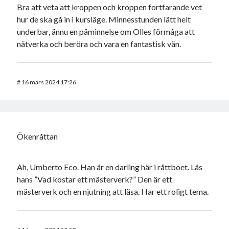
Bra att veta att kroppen och kroppen fortfarande vet
hur de ska gå in i kursläge. Minnesstunden lätt helt
underbar, ännu en påminnelse om Olles förmåga att
nätverka och beröra och vara en fantastisk vän.
#
16 mars 2024 17:26
Ökenråttan
Ah, Umberto Eco. Han är en darling här i råttboet. Läs
hans ”Vad kostar ett mästerverk?” Den är ett
mästerverk och en njutning att läsa. Har ett roligt tema.