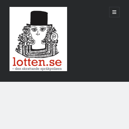
Lotten
öppna
primär
meny
Sidopanel
mars 2024
M
T
O
T
F
L
S
1
2
3
4
5
6
7
8
9
10
11
12
13
14
15
16
17