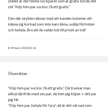
stället är det femte sockparet som är gratis borde det
stå ”Köp fem par sockor, få ett gratis.”
Den där skylten räknar med att kunden kommer att
känna sig korkad som inte kan räkna, svälja förtreten
och betala. Bra att du valde två till priset av två!
#
19 mars 2024 22:16
Ökenråttan
”Köp fem par sockor, få ett gratis.” Då traskar man
alltså därifrån med sex par; de fem jag köper + det par
jag får.
”Köp fem par, betala för fyra”, då är det väl vad som