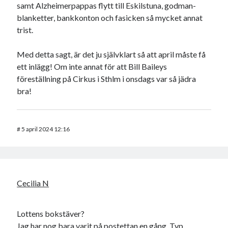
samt Alzheimerpappas flytt till Eskilstuna, godman-
blanketter, bankkonton och fasicken så mycket annat
trist.
Med detta sagt, är det ju självklart så att april måste få
ett inlägg! Om inte annat för att Bill Baileys
föreställning på Cirkus i Sthlm i onsdags var så jädra
bra!
#
5 april 2024 12:16
Cecilia N
Lottens bokstäver?
Jag har nog bara varit på postettan en gång. Typ