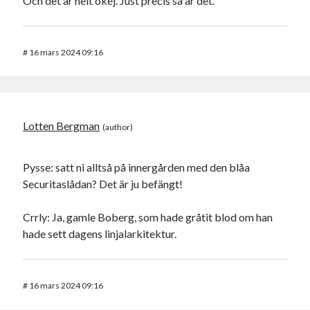
Och det är helt okej. Just precis så är det.
#
16 mars 2024 09:16
Lotten Bergman
Pysse: satt ni alltså på innergården med den blåa
Securitaslådan? Det är ju befängt!
Crrly: Ja, gamle Boberg, som hade gråtit blod om han
hade sett dagens linjalarkitektur.
#
16 mars 2024 09:16