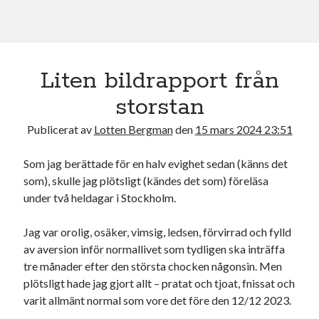
18
19
20
21
22
23
24
25
26
27
28
29
30
31
« feb
apr »
Liten bildrapport från
storstan
Sök
Publicerat av
Lotten Bergman
den
15 mars 2024 23:51
Som jag berättade för en halv evighet sedan (känns det
som), skulle jag plötsligt (kändes det som) föreläsa
under två heldagar i Stockholm.
Kategorier
Jag var orolig, osäker, vimsig, ledsen, förvirrad och fylld
Kategorier
av aversion inför normallivet som tydligen ska inträffa
tre månader efter den största chocken någonsin. Men
plötsligt hade jag gjort allt – pratat och tjoat, fnissat och
varit allmänt normal som vore det före den 12/12 2023.
Etiketter