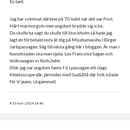
En tant
Jag har svimmat därinne på 70-talet när det var Post.
Hårt marmorgolv men ungdom brydde sig icke.
Du skulle ha sagt du skulle till Stockholm så hade jag
lagt en förbetald nota åt dig på Misshumasshu i Birger
Jarlspassagen. Säg till nästa gång här i bloggen. Är man i
huvudstaden ska man njuta. Lex Francoise Sagan och
Volkswagen vs Rolls,hehe
(När jag var ungdom fanns f ö i passagen ett slags
Kinetoscope där, jämsides med Gul&Blå där folk köade
för V-jeans. Urgammal)
#
23 mars 2024 18:46