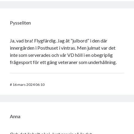
Pysseliten
Ja, vad bra! Flygfärdig. Jag åt ”julbord” i den där
innergården i Posthuset i vintras. Men julmat var det
inte som serverades och vår VD höll i en obegriplig
frågesport för ett gäng veteraner som underhållning.
#
16 mars 2024 06:10
Anna