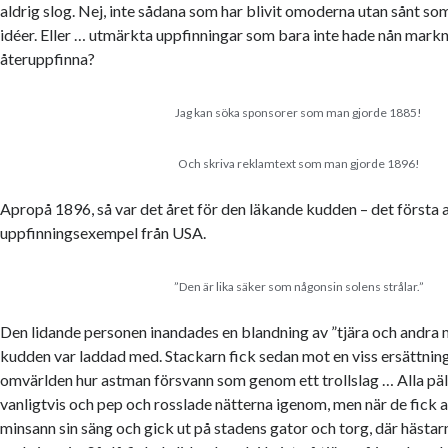
aldrig slog. Nej, inte sådana som har blivit omoderna utan sånt som
idéer. Eller … utmärkta uppfinningar som bara inte hade nån mark
återuppfinna?
Jag kan söka sponsorer som man gjorde 1885!
Och skriva reklamtext som man gjorde 1896!
Apropå 1896, så var det året för den läkande kudden – det första 
uppfinningsexempel från USA.
”Den är lika säker som någonsin solens strålar.”
Den lidande personen inandades en blandning av ”tjära och andra
kudden var laddad med. Stackarn fick sedan mot en viss ersättning
omvärlden hur astman försvann som genom ett trollslag … Alla päl
vanligtvis och pep och rosslade nätterna igenom, men när de fick a
minsann sin säng och gick ut på stadens gator och torg, där hästar