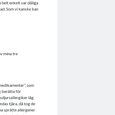
 helt enkelt var dåliga
nad. Som vi kanske kan
av mina tre
 medikamenter”, som
 berätta för
sdjursallergiker låg
ndas tjära, då tog de
na sprätte allergener