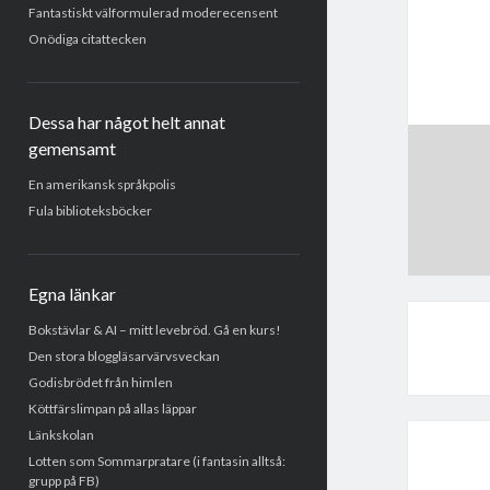
Fantastiskt välformulerad moderecensent
Onödiga citattecken
Dessa har något helt annat
gemensamt
En amerikansk språkpolis
Fula biblioteksböcker
Egna länkar
Bokstävlar & AI – mitt levebröd. Gå en kurs!
Den stora bloggläsarvärvsveckan
Godisbrödet från himlen
Köttfärslimpan på allas läppar
Länkskolan
Lotten som Sommarpratare (i fantasin alltså:
grupp på FB)