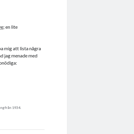
ve;
en lite
a mig att lista några
vad jag menade med
 onödiga:
ng från 1934.