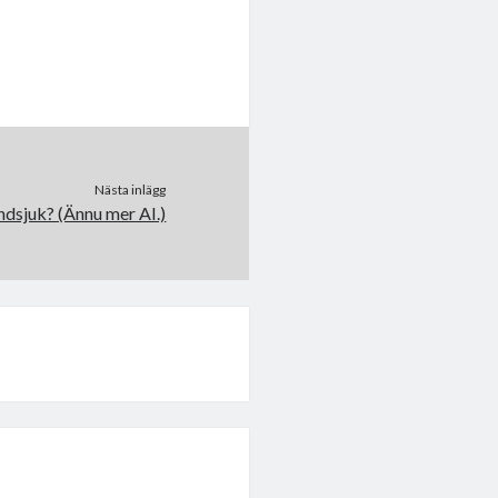
Nästa inlägg
ndsjuk? (Ännu mer AI.)