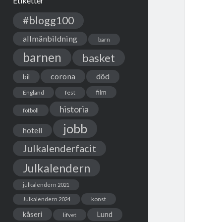
Etiketter
#blogg100
allmänbildning
barn
barnen
basket
corona
död
bil
film
England
fest
historia
fotboll
jobb
hotell
Julkalenderfacit
Julkalendern
julkalendern 2021
Julkalendern 2024
konst
kåseri
Lund
lifvet