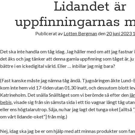
Lidandet är
uppfinningarnas 
Publicerat av
Lotten Bergman
den
20 juni 2023 
Det ska inte handla om tåg idag. Jag håller med om att jag fastnar 
det åks och jag tänker att denna gamla uppfinning som tåget är, j
bättre i en ickedigital värld. Eller … inbillar jag mig bara?
(Fast kanske måste jag nämna tåg ändå. Tjugoåringen åkte Lund–E
kom inte hem vid 17-tiden utan 01.30 inatt, och dessutom blott lev
Katrineholm. Det snälla Snälltåget som vi berömde så efter den
lå
bebis
, visade sig från sin sämsta sida i ett tio vagnar långt tåg ut
eller ens högtalarutrop. Såja, nu har jag lagt det tunga oket [alltså
om vårt lidande-oket”] från mig.)
Nej, idag ska jag be er om hjälp med att minnas produkter som fa