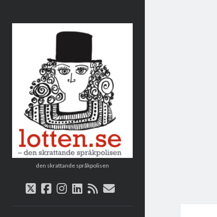
Lotten
den skrattande språkpolisen
twitter
facebook
instagram
linkedin
rss
e-
post