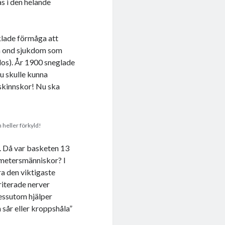
as i den helande
klade förmåga att
gen ond sjukdom som
los). År 1900 sneglade
ju skulle kunna
skinnskor! Nu ska
 heller förkyld!
4. Då var basketen 13
åmetersmänniskor? I
a den viktigaste
riterade nerver
dessutom hjälper
 sår
eller kropps­håla”