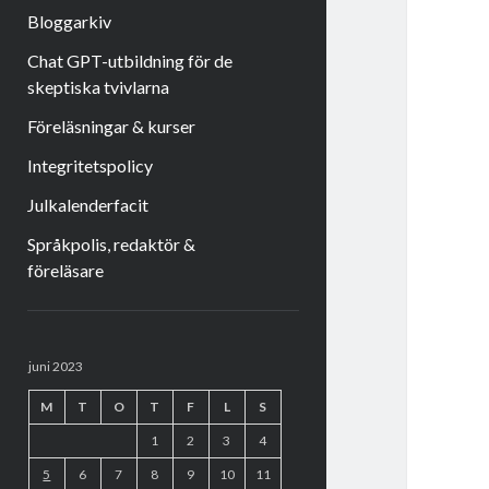
Bloggarkiv
Chat GPT-utbildning för de
skeptiska tvivlarna
Föreläsningar & kurser
Integritetspolicy
Julkalenderfacit
Språkpolis, redaktör &
föreläsare
Sidopanel
juni 2023
M
T
O
T
F
L
S
1
2
3
4
5
6
7
8
9
10
11