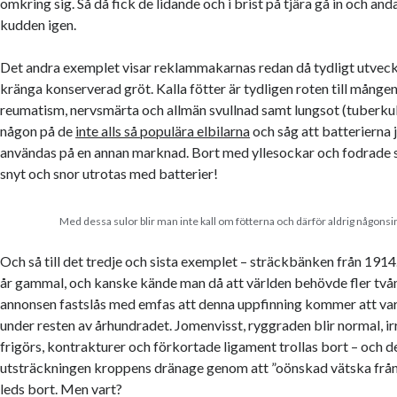
omkring sig. Så då fick de lidande och i brist på tjära gå in och and
kudden igen.
Det andra exemplet visar reklammakarnas redan då tydligt utvec
kränga konserverad gröt. Kalla fötter är tydligen roten till mån
reumatism, nervsmärta och allmän svullnad samt lungsot (tuberku
någon på de
inte alls så populära elbilarna
och såg att batterierna 
användas på en annan marknad. Bort med yllesockar och fodrade 
snyt och snor utrotas med batterier!
Med dessa sulor blir man inte kall om fötterna och därför aldrig någonsin
Och så till det tredje och sista exemplet – sträckbänken från 191
år gammal, och kanske kände man då att världen behövde fler tv
annonsen fastslås med emfas att denna uppfinning kommer att var
under resten av århundradet. Jomenvisst, ryggraden blir normal, ir
frigörs, kontrakturer och förkortade ligament trollas bort – och 
utsträckningen kroppens dränage genom att ”
oönskad vätska från
leds bort. Men vart?