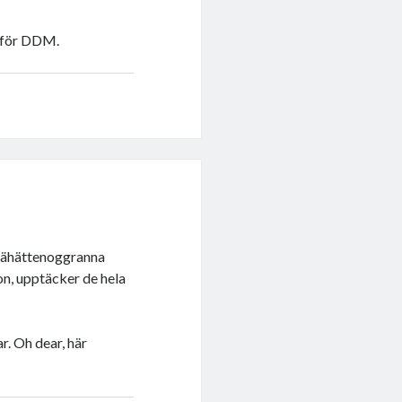
g för DDM.
 jähättenoggranna
on, upptäcker de hela
r. Oh dear, här