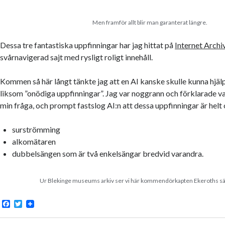
Men framför allt blir man garanterat längre.
Dessa tre fantastiska uppfinningar har jag hittat på
Internet Archi
svårnavigerad sajt med rysligt roligt innehåll.
Kommen så här långt tänkte jag att en AI kanske skulle kunna hjälp
liksom ”onödiga uppfinningar”. Jag var noggrann och förklarade 
min fråga, och prompt fastslog AI:n att dessa uppfinningar är helt
surströmming
alkomätaren
dubbelsängen som är två enkelsängar bredvid varandra.
Ur Blekinge museums arkiv ser vi här kommendörkapten Ekeroths sä
F
T
a
w
c
i