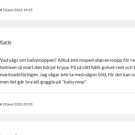
#
20 juni 2023 19:25
Karin
Vad sägs om babymoppen? Alltså inte moped utan en mopp för re
bebisen så snart den börjat krypa. På så sätt hålls golvet rent och f
marknadsföringen. Jag vågar inte ta med någon bild, för det kan so
men det går bra att goggla på ”baby mop”.
#
20 juni 2023 20:33