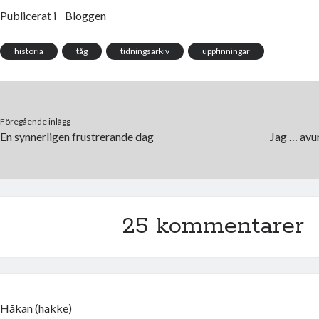
e
t
b
t
Publicerat i
Bloggen
o
e
o
r
k
historia
tåg
tidningsarkiv
uppfinningar
Föregående inlägg
En synnerligen frustrerande dag
Jag … avu
25 kommentarer
Håkan (hakke)