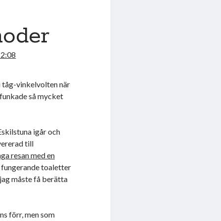
moder
12:08
i tåg-vinkelvolten när
u funkade så mycket
skilstuna igår och
ererad till
nga resan med en
an fungerande toaletter
 ”jag måste få berätta
nns förr, men som