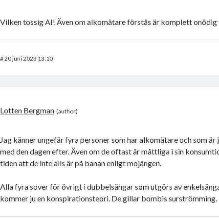
Vilken tossig AI! Även om alkomätare förstås är komplett onödi
#
20 juni 2023 13:10
Lotten Bergman
Jag känner ungefär fyra personer som har alkomätare och som är
med den dagen efter. Även om de oftast är måttliga i sin konsumti
tiden att de inte alls är på banan enligt mojängen.
Alla fyra sover för övrigt i dubbelsängar som utgörs av enkelsänga
kommer ju en konspirationsteori. De gillar bombis surströmming.