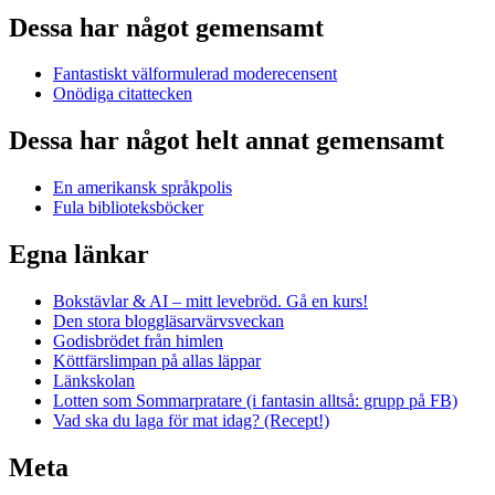
Dessa har något gemensamt
Fantastiskt välformulerad moderecensent
Onödiga citattecken
Dessa har något helt annat gemensamt
En amerikansk språkpolis
Fula biblioteksböcker
Egna länkar
Bokstävlar & AI – mitt levebröd. Gå en kurs!
Den stora bloggläsarvärvsveckan
Godisbrödet från himlen
Köttfärslimpan på allas läppar
Länkskolan
Lotten som Sommarpratare (i fantasin alltså: grupp på FB)
Vad ska du laga för mat idag? (Recept!)
Meta