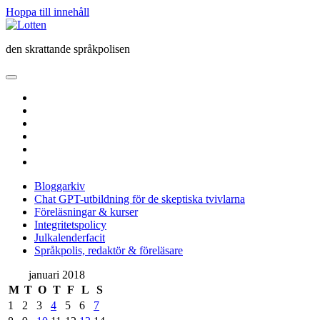
Hoppa till innehåll
Lotten
den skrattande språkpolisen
öppna
primär
twitter
meny
facebook
instagram
linkedin
rss
e-
post
Bloggarkiv
Chat GPT-utbildning för de skeptiska tvivlarna
Föreläsningar & kurser
Integritetspolicy
Julkalenderfacit
Språkpolis, redaktör & föreläsare
Sidopanel
januari 2018
M
T
O
T
F
L
S
1
2
3
4
5
6
7