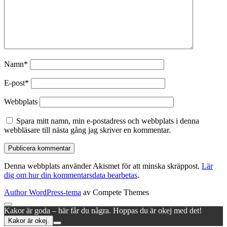
Namn*
E-post*
Webbplats
Spara mitt namn, min e-postadress och webbplats i denna
webbläsare till nästa gång jag skriver en kommentar.
Denna webbplats använder Akismet för att minska skräppost.
Lär
dig om hur din kommentarsdata bearbetas
.
Author WordPress-tema
av Compete Themes
Rulla
Kakor är goda – här får du några. Hoppas du är okej med det!
till
Kakor är okej.
toppen