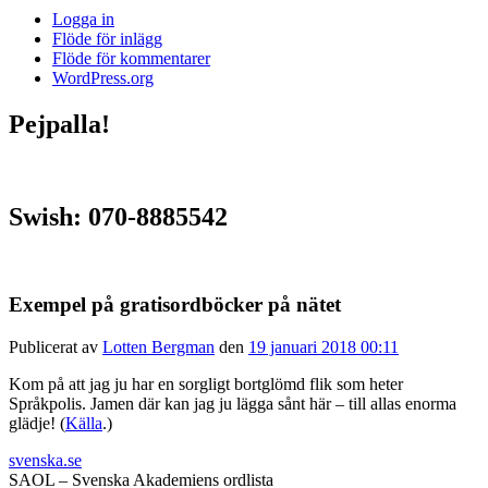
Logga in
Flöde för inlägg
Flöde för kommentarer
WordPress.org
Pejpalla!
Swish: 070-8885542
Exempel på gratisordböcker på nätet
Publicerat av
Lotten Bergman
den
19 januari 2018 00:11
Kom på att jag ju har en sorgligt bortglömd flik som heter
Språkpolis. Jamen där kan jag ju lägga sånt här – till allas enorma
glädje! (
Källa
.)
svenska.se
SAOL – Svenska Akademiens ordlista