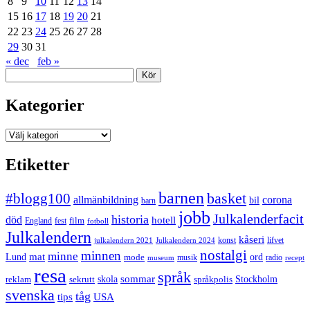
8
9
10
11
12
13
14
15
16
17
18
19
20
21
22
23
24
25
26
27
28
29
30
31
« dec
feb »
Sök
Kategorier
Kategorier
Etiketter
barnen
#blogg100
basket
allmänbildning
corona
bil
barn
jobb
Julkalenderfacit
historia
död
hotell
England
fest
film
fotboll
Julkalendern
kåseri
julkalendern 2021
Julkalendern 2024
konst
lifvet
nostalgi
minnen
minne
mat
Lund
mode
ord
musik
radio
museum
recept
resa
språk
sommar
reklam
sekrutt
skola
språkpolis
Stockholm
svenska
tåg
USA
tips