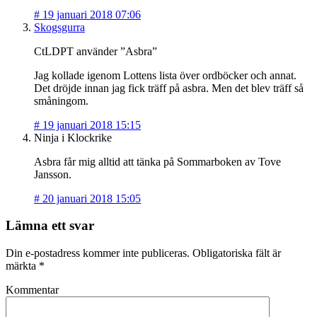
#
19 januari 2018 07:06
Skogsgurra
CtLDPT använder ”Asbra”
Jag kollade igenom Lottens lista över ordböcker och annat.
Det dröjde innan jag fick träff på asbra. Men det blev träff så
småningom.
#
19 januari 2018 15:15
Ninja i Klockrike
Asbra får mig alltid att tänka på Sommarboken av Tove
Jansson.
#
20 januari 2018 15:05
Lämna ett svar
Din e-postadress kommer inte publiceras.
Obligatoriska fält är
märkta
*
Kommentar