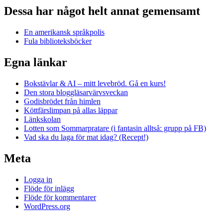
Dessa har något helt annat gemensamt
En amerikansk språkpolis
Fula biblioteksböcker
Egna länkar
Bokstävlar & AI – mitt levebröd. Gå en kurs!
Den stora bloggläsarvärvsveckan
Godisbrödet från himlen
Köttfärslimpan på allas läppar
Länkskolan
Lotten som Sommarpratare (i fantasin alltså: grupp på FB)
Vad ska du laga för mat idag? (Recept!)
Meta
Logga in
Flöde för inlägg
Flöde för kommentarer
WordPress.org