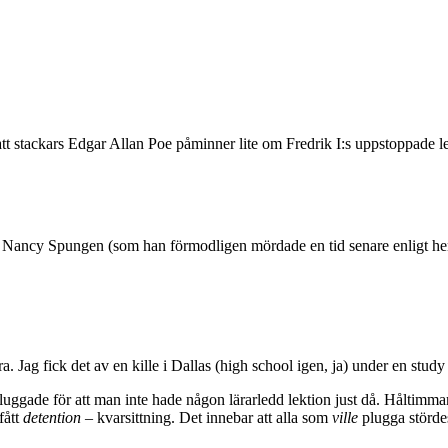
att stackars Edgar Allan Poe påminner lite om Fredrik I:s uppstoppade 
 till Nancy Spungen (som han förmodligen mördade en tid senare enligt 
 Jag fick det av en kille i Dallas (high school igen, ja) under en study 
uggade för att man inte hade någon lärarledd lektion just då. Håltimmar ex
fått
detention
– kvarsittning. Det innebar att alla som
ville
plugga störde