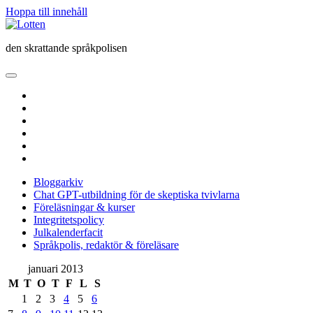
Hoppa till innehåll
Lotten
den skrattande språkpolisen
öppna
primär
twitter
meny
facebook
instagram
linkedin
rss
e-
post
Bloggarkiv
Chat GPT-utbildning för de skeptiska tvivlarna
Föreläsningar & kurser
Integritetspolicy
Julkalenderfacit
Språkpolis, redaktör & föreläsare
Sidopanel
januari 2013
M
T
O
T
F
L
S
1
2
3
4
5
6