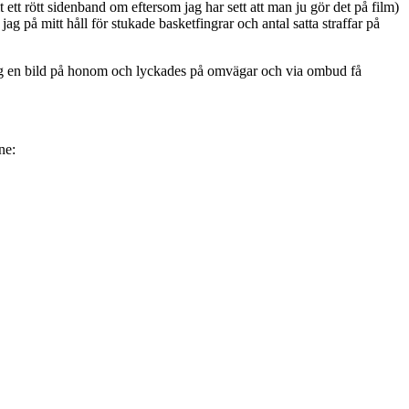
tt rött sidenband om eftersom jag har sett att man ju gör det på film)
ag på mitt håll för stukade basketfingrar och antal satta straffar på
h tog en bild på honom och lyckades på omvägar och via ombud få
ne: