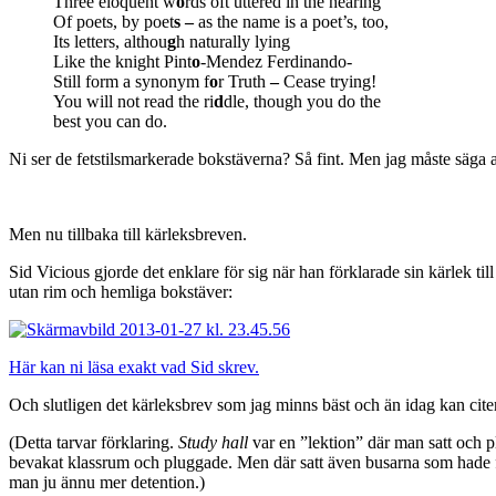
Three eloquent w
o
rds oft uttered in the hearing
Of poets, by poet
s
–
as the name is a poet’s, too,
Its letters, althou
g
h naturally lying
Like the knight Pint
o
-Mendez Ferdinando-
Still form a synonym f
o
r Truth
–
Cease trying!
You will not read the ri
d
dle, though you do the
best you can do.
Ni ser de fetstilsmarkerade bokstäverna? Så fint. Men jag måste säga 
Men nu tillbaka till kärleksbreven.
Sid Vicious gjorde det enklare för sig när han förklarade sin kärlek
utan rim och hemliga bokstäver:
Här kan ni läsa exakt vad Sid skrev.
Och slutligen det kärleksbrev som jag minns bäst och än idag kan citera.
(Detta tarvar förklaring.
Study hall
var en ”lektion” där man satt och pl
bevakat klassrum och pluggade. Men där satt även busarna som hade 
man ju ännu mer detention.)