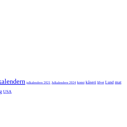
kalendern
mat
kåseri
Lund
julkalendern 2021
Julkalendern 2024
konst
lifvet
g
USA