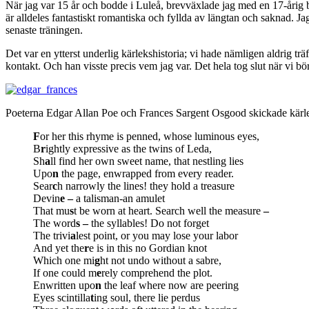
När jag var 15 år och bodde i Luleå, brevväxlade jag med en 17-årig b
är alldeles fantastiskt romantiska och fyllda av längtan och saknad. Jag
senaste träningen.
Det var en ytterst underlig kärlekshistoria; vi hade nämligen aldrig 
kontakt. Och han visste precis vem jag var. Det hela tog slut när vi bö
Poeterna Edgar Allan Poe och Frances Sargent Osgood skickade kärleksb
F
or her this rhyme is penned, whose luminous eyes,
B
r
ightly expressive as the twins of Leda,
Sh
a
ll find her own sweet name, that nestling lies
Upo
n
the page, enwrapped from every reader.
Sear
c
h narrowly the lines! they hold a treasure
Devin
e
–
a talisman-an amulet
That mu
s
t be worn at heart. Search well the measure
–
The word
s –
the syllables! Do not forget
The trivi
a
lest point, or you may lose your labor
And yet the
r
e is in this no Gordian knot
Which one mi
g
ht not undo without a sabre,
If one could m
e
rely comprehend the plot.
Enwritten upo
n
the leaf where now are peering
Eyes scintilla
t
ing soul, there lie perdus