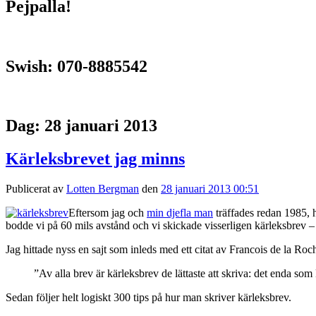
Pejpalla!
Swish: 070-8885542
Dag:
28 januari 2013
Kärleksbrevet jag minns
Publicerat av
Lotten Bergman
den
28 januari 2013 00:51
Eftersom jag och
min djefla man
träffades redan 1985, 
bodde vi på 60 mils avstånd och vi skickade visserligen kärleksbrev –
Jag hittade nyss en sajt som inleds med ett citat av Francois de la Ro
”Av alla brev är kärleksbrev de lättaste att skriva: det enda som 
Sedan följer helt logiskt 300 tips på hur man skriver kärleksbrev.