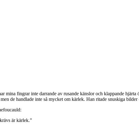
har mina fingrar inte darrande av rusande känslor och klappande hjärta
 men de handlade inte så mycket om kärlek. Han ritade snuskiga bilder o
chefoucauld:
krävs är kärlek.”