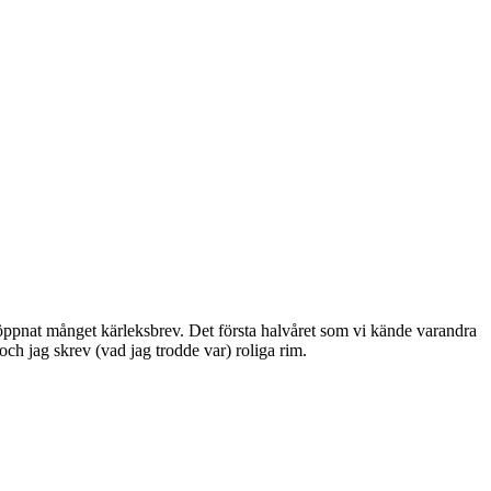
 öppnat månget kärleksbrev. Det första halvåret som vi kände varandra
ch jag skrev (vad jag trodde var) roliga rim.