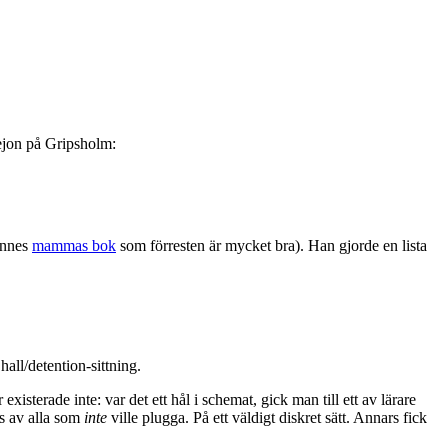
lejon på Gripsholm:
hennes
mammas bok
som förresten är mycket bra). Han gjorde en lista
hall/detention-sittning.
isterade inte: var det ett hål i schemat, gick man till ett av lärare
s av alla som
inte
ville plugga. På ett väldigt diskret sätt. Annars fick