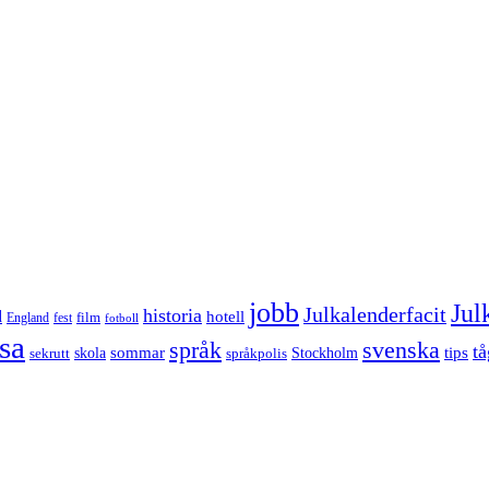
jobb
Jul
Julkalenderfacit
historia
d
hotell
England
fest
film
fotboll
sa
språk
svenska
tå
sommar
tips
sekrutt
skola
språkpolis
Stockholm