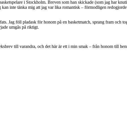
asketspelare i Stockholm. Breven som han skickade (som jag har knutit e
 kan inte tänka mig att jag var lika romantisk – förmodligen redogjorde j
träffats. Jag föll pladask för honom på en basketmatch, sprang fram oc
rjade umgås på riktigt.
rev till varandra, och det här är ett i min smak – från honom till hen