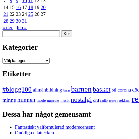
7
8
9
10
11
12
13
14
15
16
17
18
19
20
21
22
23
24
25
26
27
28
29
30
31
« dec
feb »
Sök
Kategorier
Kategorier
Etiketter
barnen
#blogg100
basket
allmänbildning
corona
dö
bil
barn
re
nostalgi
minnen
minne
mode
ord
reklam
musik
radio
museum
recept
Dessa har något gemensamt
Fantastiskt välformulerad moderecensent
Onödiga citattecken