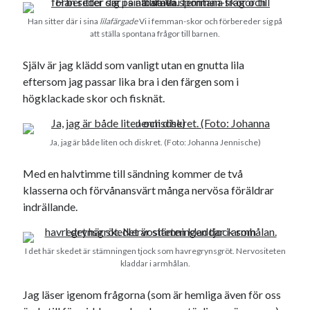
USA
Han sitter där i sina
lilafärgade
Vi i femman-skor och förbereder sig på
att ställa spontana frågor till barnen.
Själv är jag klädd som vanligt utan en gnutta lila
Dessa har något gemensamt
eftersom jag passar lika bra i den färgen som i
högklackade skor och fisknät.
Fantastiskt välformulerad moderecensent
Onödiga citattecken
Ja, jag är både liten och diskret. (Foto: Johanna Jennische)
Dessa har något helt annat gemensamt
Med en halvtimme till sändning kommer de två
klasserna och förvånansvärt många nervösa föräldrar
En amerikansk språkpolis
indrällande.
Fula biblioteksböcker
I det här skedet är stämningen tjock som havregrynsgröt. Nervositeten
Egna länkar
kladdar i armhålan.
Bokstävlar & AI – mitt levebröd. Gå en kurs!
Jag läser igenom frågorna (som är hemliga även för oss
Den stora bloggläsarvärvsveckan