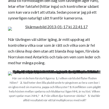
ända till förmiddagen den dag som tävlingen äger rum),
Godisbrödet från himlen
letar efter faktafel (hittar inga) och kontrollerar sådant
Köttfärslimpan på allas läppar
som kan vara svårt att uttala. Sedan poserar jag på ett
Länkskolan
synnerligen naturligt sätt framför kamerorna.
Lotten som Sommarpratare (i fantasin alltså: grupp på FB)
Vad ska du laga för mat idag? (Recept!)
När tävlingen väl sätter igång, är mitt uppdrag att
Meta
kontrollera vilka svar som är rätt och vilka som är fel
och räkna ihop dem utan att blanda ihop lagen, förväxla
Logga in
Norrsken med Antarktis och tala om vem som leder och
Flöde för inlägg
med hur många poäng.
Flöde för kommentarer
WordPress.org
Här ser ni de fem första frågorna:
1.
I vilken världsdel flyter floden
Nilen?
2.
Vad heter den lilla pladdrande tv-pingvinen av lera som bor i
en igloo med sin mamma, pappa och lillasyster?
3.
Konflikten som pågått
hela hösten mellan spelarna och klubbarna i ligan NHL är nu löst. Vilken
sport spelar man i NHL?
4.
Från vilket djur kommer skinka?
5.
Vad blir
Pejpalla!
alltid resultatet när ett tal multipliceras med noll?