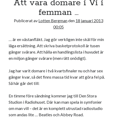
Att vara domare i Vi i
21
22
23
24
25
26
27
femman …
28
29
30
31
Publicerat av
Lotten Bergman
den
18 januari 2013
« dec
feb »
00:05
… är en västanfläkt. Jag gör verkligen inte skäl för min
Sök
låga ersättning. Att skriva basketprotokoll är tusen
gånger svårare. Att hålla en handlingslista i huvudet är
en miljon gånger svårare (men rätt onödigt).
Jag har varit domare i två kvartsfinaler nu och har sex
gånger kvar, så det finns massa tid kvar att göra fel på.
Kategorier
Så här går det till:
Kategorier
En timme före sändning kommer jag till Den Stora
Studion i Radiohuset. Där kan man spela in symfonier
om man vill – det är en komplett utrustad radiostudio
Etiketter
som andas lite … Beatles och Abbey Road.