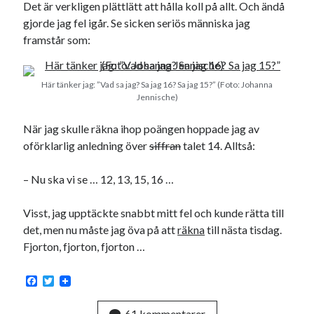
Det är verkligen plättlätt att hålla koll på allt. Och ändå
gjorde jag fel igår. Se sicken seriös människa jag
framstår som:
Swish: 070-8885542
Här tänker jag: ”Vad sa jag? Sa jag 16? Sa jag 15?” (Foto: Johanna
Jennische)
När jag skulle räkna ihop poängen hoppade jag av
oförklarlig anledning över
siffran
talet 14. Alltså:
– Nu ska vi se … 12, 13, 15, 16 …
Visst, jag upptäckte snabbt mitt fel och kunde rätta till
det, men nu måste jag öva på att
räkna
till nästa tisdag.
Fjorton, fjorton, fjorton …
F
T
a
w
c
i
61 kommentarer