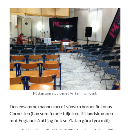
#blogg100
allmänbildning
barn
barnen
basket
corona
bil
död
film
England
fest
fotboll
jobb
historia
hotell
Julkalendern
Julkalenderfacit
julkalendern 2021
Julkalendern 2024
konst
minne
kåseri
mat
Lund
lifvet
minnen
mode
musik
museum
nostalgi
ord
radio
recept
Nästan tom studio med Vi i femman-pynt.
resa
skola
reklam
sekrutt
Den ensamme mannen nere i vänstra hörnet är Jonas
Carnesten (han som fixade biljetten till landskampen
språk
sommar
språkpolis
mot England så att jag fick se Zlatan göra fyra mål).
svenska
tåg
tips
Stockholm