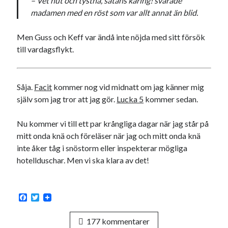
– Vet hut och tystna, satans käring! svarade
svenska
tåg
madamen med en röst som var allt annat än blid.
tips
Stockholm
USA
Men Guss och Keff var ändå inte nöjda med sitt försök
till vardagsflykt.
Dessa har något gemensamt
Såja.
Facit
kommer nog vid midnatt om jag känner mig
Fantastiskt välformulerad moderecensent
själv som jag tror att jag gör.
Lucka 5
kommer sedan.
Onödiga citattecken
Nu kommer vi till ett par krångliga dagar när jag står på
mitt onda knä och föreläser när jag och mitt onda knä
Dessa har något helt annat gemensamt
inte åker tåg i snöstorm eller inspekterar mögliga
En amerikansk språkpolis
hotellduschar. Men vi ska klara av det!
Fula biblioteksböcker
F
T
a
w
Egna länkar
c
i
177 kommentarer
e
t
Bokstävlar & AI – mitt levebröd. Gå en kurs!