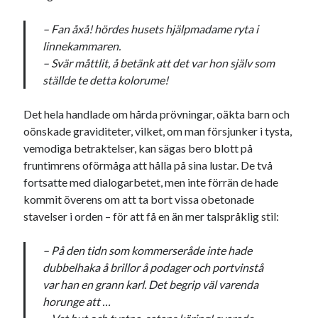
Etiketter
– Fan åxå! hördes husets hjälpmadame ryta i
#blogg100
allmänbildning
barn
linnekammaren.
barnen
basket
– Svär måttlit, å betänk att det var hon själv som
corona
bil
ställde te detta kolorume!
död
film
England
fest
fotboll
jobb
Det hela handlade om hårda prövningar, oäkta barn och
historia
hotell
oönskade graviditeter, vilket, om man försjunker i tysta,
Julkalendern
Julkalenderfacit
vemodiga betraktelser, kan sägas bero blott på
fruntimrens oförmåga att hålla på sina lustar. De två
julkalendern 2021
Julkalendern 2024
konst
fortsatte med dialogarbetet, men inte förrän de hade
minne
kåseri
mat
Lund
lifvet
kommit överens om att ta bort vissa obetonade
stavelser i orden – för att få en än mer talspråklig stil:
minnen
mode
musik
museum
nostalgi
ord
radio
– På den tidn som kommerseråde inte hade
recept
dubbelhaka å brillor å podager och portvinstå
resa
skola
reklam
sekrutt
var han en grann karl. Det begrip väl varenda
horunge att …
språk
sommar
språkpolis