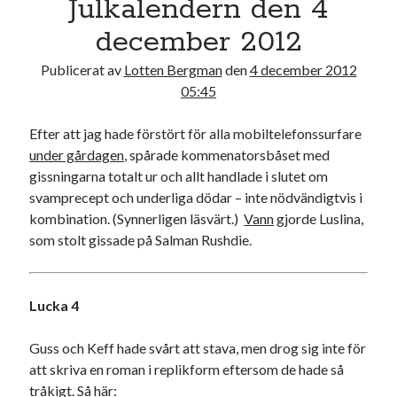
Julkalendern den 4
17
18
19
20
21
22
23
december 2012
24
25
26
27
28
29
30
Publicerat av
Lotten Bergman
den
4 december 2012
31
05:45
« nov
jan »
Efter att jag hade förstört för alla mobiltelefonssurfare
under gårdagen
, spårade kommenatorsbåset med
Sök
gissningarna totalt ur och allt handlade i slutet om
svamprecept och underliga dödar – inte nödvändigtvis i
kombination. (Synnerligen läsvärt.)
Vann
gjorde Luslina,
som stolt gissade på Salman Rushdie.
Kategorier
Lucka 4
Kategorier
Guss och Keff hade svårt att stava, men drog sig inte för
att skriva en roman i replikform eftersom de hade så
tråkigt. Så här: