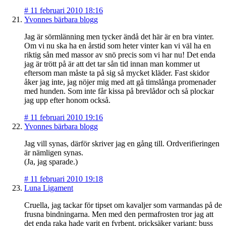
#
11 februari 2010 18:16
Yvonnes bärbara blogg
Jag är sörmlänning men tycker ändå det här är en bra vinter.
Om vi nu ska ha en årstid som heter vinter kan vi väl ha en
riktig sån med massor av snö precis som vi har nu! Det enda
jag är trött på är att det tar sån tid innan man kommer ut
eftersom man måste ta på sig så mycket kläder. Fast skidor
åker jag inte, jag nöjer mig med att gå timslånga promenader
med hunden. Som inte får kissa på brevlådor och så plockar
jag upp efter honom också.
#
11 februari 2010 19:16
Yvonnes bärbara blogg
Jag vill synas, därför skriver jag en gång till. Ordverifieringen
är nämligen synas.
(Ja, jag sparade.)
#
11 februari 2010 19:18
Luna Ligament
Cruella, jag tackar för tipset om kavaljer som varmandas på de
frusna bindningarna. Men med den permafrosten tror jag att
det enda raka hade varit en fyrbent, pricksäker variant; buss