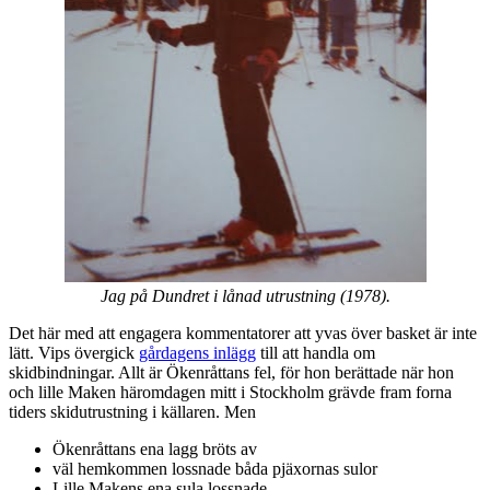
Jag på Dundret i lånad utrustning (1978).
Det här med att engagera kommentatorer att yvas över basket är inte
lätt. Vips övergick
gårdagens inlägg
till att handla om
skidbindningar. Allt är Ökenråttans fel, för hon berättade när hon
och lille Maken häromdagen mitt i Stockholm grävde fram forna
tiders skidutrustning i källaren. Men
Ökenråttans ena lagg bröts av
väl hemkommen lossnade båda pjäxornas sulor
Lille Makens ena sula lossnade