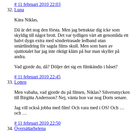
#
11 februari 2010 22:03
Luna
Kära Niklas,
Då är det nog den första. Men jag betraktar dig icke som
skyldig till något brott. Det var tydligen värt att genomlida ett
halvt dygn extra med söndertrasade ledband utan
smärtlindring för sagda films skull. Men som barn av
sjuttiotalet har jag inte riktigt kläm på hur man skyller på
andra.
Vad gjorde du, då? Döljer det sig en filmkändis i båset?
#
11 februari 2010 22:45
Lotten
Men vabaha, vad gjorde du på filmen, Niklas? Silversmycken
till Birgitta Andersson? Nej, vänta hon var nog Doris senare.
Jag vill också jobba med film! Och vara med i OS! Och …
och …
#
11 februari 2010 22:50
Översättarhelena