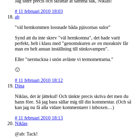
Jag sitter precis och skrattar åt samma sak, Niklas!
#
11 februari 2010 18:03
ab
"väl hemkommen lossnade båda pjäxornas sulor"
Synd att du inte skrev "väl hemkomna", det hade varit
perfekt, helt i klass med "genomskuren av en morakniv får
man en helt annan inställning till stinksvampen".
Eller "nerstuckna i snön avläste vi termometrarna."
🙂
#
11 februari 2010 18:12
Dina
Niklas, det är jättekul! Och tänkte precis skriva det men du
hann före. Så jag bara sällar mig till din kommentar. (Och så
kan jag nu få alla vidare kommentarer i inboxen…)
#
11 februari 2010 18:13
Niklas
@ab: Tack!