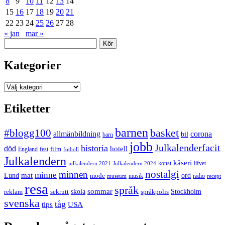
8
9
10
11
12
13
14
15
16
17
18
19
20
21
22
23
24
25
26
27
28
« jan
mar »
Sök
Kategorier
Kategorier
Etiketter
barnen
#blogg100
basket
allmänbildning
corona
bil
barn
jobb
Julkalenderfacit
historia
död
hotell
England
fest
film
fotboll
Julkalendern
kåseri
julkalendern 2021
Julkalendern 2024
konst
lifvet
nostalgi
minnen
minne
mat
Lund
mode
ord
musik
radio
museum
recept
resa
språk
sommar
reklam
sekrutt
skola
språkpolis
Stockholm
svenska
tåg
USA
tips