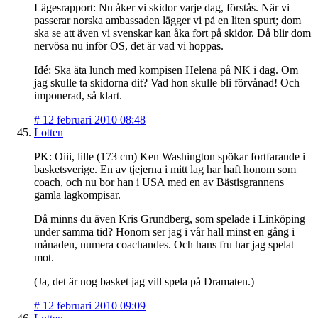
Lägesrapport: Nu åker vi skidor varje dag, förstås. När vi
passerar norska ambassaden lägger vi på en liten spurt; dom
ska se att även vi svenskar kan åka fort på skidor. Då blir dom
nervösa nu inför OS, det är vad vi hoppas.
Idé: Ska äta lunch med kompisen Helena på NK i dag. Om
jag skulle ta skidorna dit? Vad hon skulle bli förvånad! Och
imponerad, så klart.
#
12 februari 2010 08:48
Lotten
PK: Oiii, lille (173 cm) Ken Washington spökar fortfarande i
basketsverige. En av tjejerna i mitt lag har haft honom som
coach, och nu bor han i USA med en av Bästisgrannens
gamla lagkompisar.
Då minns du även Kris Grundberg, som spelade i Linköping
under samma tid? Honom ser jag i vår hall minst en gång i
månaden, numera coachandes. Och hans fru har jag spelat
mot.
(Ja, det är nog basket jag vill spela på Dramaten.)
#
12 februari 2010 09:09