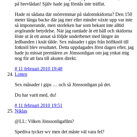
på brevlådan! Själv hade jag förstås inte träffat.
Hade ni sådana där snörremmar på slalomskidorna? Den 150
meter långa backe där jag mer eller mindre växte upp var inte
så imponerande, men storleken har som bekant inte alltid
avgörande betydelse. När jag ramlade åt ett håll och skidorna
löste ut åt ett annat så följde underbenet med längre än
ledbanden i knät tålde. Sex månader i gips från höftknöl till
fotknöl blev resultatet. Detta uppdagades först dagen efter, jag
hade ju missat premiären av Jönssonligan om jag ynkat mig
nog för att fara till akuten direkt.
#
11 februari 2010 19:48
Lotten
Sex månader i gips … och så Jönssonligan på det.
Du har varit med, du!
#
11 februari 2010 19:51
Niklas
@LL: Vilken Jönssonligafilm?
Spediva tycker wv men det måste väl vara fel?