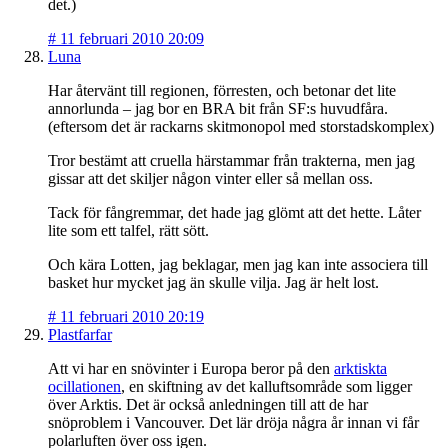
det.)
#
11 februari 2010 20:09
Luna
Har återvänt till regionen, förresten, och betonar det lite
annorlunda – jag bor en BRA bit från SF:s huvudfåra.
(eftersom det är rackarns skitmonopol med storstadskomplex)
Tror bestämt att cruella härstammar från trakterna, men jag
gissar att det skiljer någon vinter eller så mellan oss.
Tack för fångremmar, det hade jag glömt att det hette. Låter
lite som ett talfel, rätt sött.
Och kära Lotten, jag beklagar, men jag kan inte associera till
basket hur mycket jag än skulle vilja. Jag är helt lost.
#
11 februari 2010 20:19
Plastfarfar
Att vi har en snövinter i Europa beror på den
arktiskta
ocillationen
, en skiftning av det kalluftsområde som ligger
över Arktis. Det är också anledningen till att de har
snöproblem i Vancouver. Det lär dröja några år innan vi får
polarluften över oss igen.