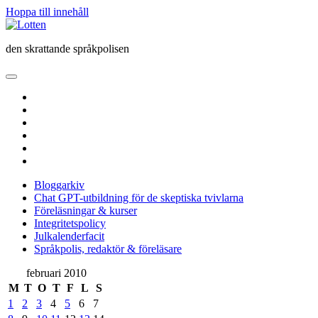
Hoppa till innehåll
Lotten
den skrattande språkpolisen
öppna
primär
twitter
meny
facebook
instagram
linkedin
rss
e-
post
Bloggarkiv
Chat GPT-utbildning för de skeptiska tvivlarna
Föreläsningar & kurser
Integritetspolicy
Julkalenderfacit
Språkpolis, redaktör & föreläsare
Sidopanel
februari 2010
M
T
O
T
F
L
S
1
2
3
4
5
6
7