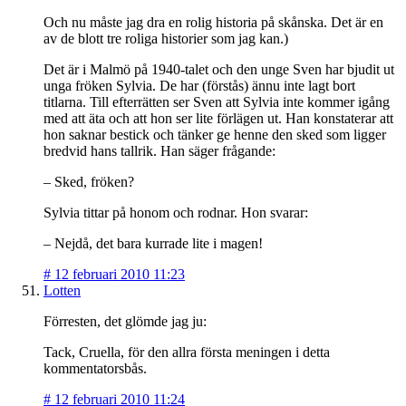
Och nu måste jag dra en rolig historia på skånska. Det är en
av de blott tre roliga historier som jag kan.)
Det är i Malmö på 1940-talet och den unge Sven har bjudit ut
unga fröken Sylvia. De har (förstås) ännu inte lagt bort
titlarna. Till efterrätten ser Sven att Sylvia inte kommer igång
med att äta och att hon ser lite förlägen ut. Han konstaterar att
hon saknar bestick och tänker ge henne den sked som ligger
bredvid hans tallrik. Han säger frågande:
– Sked, fröken?
Sylvia tittar på honom och rodnar. Hon svarar:
– Nejdå, det bara kurrade lite i magen!
#
12 februari 2010 11:23
Lotten
Förresten, det glömde jag ju:
Tack, Cruella, för den allra första meningen i detta
kommentatorsbås.
#
12 februari 2010 11:24