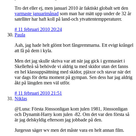
Tro det eller ej, men januari 2010 är faktiskt globalt sett den
varmaste januarimånad
som man har mätt upp under de 32 år
satelliter har haft koll på land-och ytvattentempperaturer.
#
11 februari 2010 20:24
Paula
Aah, jag hade helt glömt bort fångremmarna. Ett evigt krångel
att få på dem i kyla.
Men det jag skulle skriva var att när jag gick i gymnasiet i
Skellefteå så behövde vi aldrig ta med skidor utan det fanns
en hel klassuppsättning med skidor, pjäxor och stavar när det
var dags för detta moment på gympan. Sen dess har jag aldrig
åkt på längden men väl utför.
#
11 februari 2010 21:51
Niklas
@Luna: Första Jönssonligan kom julen 1981, Jönssonligan
och Dynamit-Harry kom julen -82. Om det var den första så
är jag delskyldig eftersom jag jobbade på den.
Jurgessn säger wv men det måste vara en helt annan film.