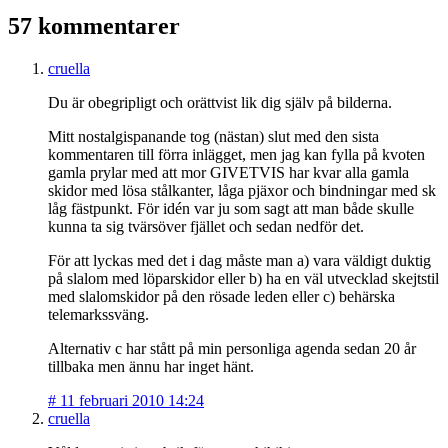
57 kommentarer
cruella
Du är obegripligt och orättvist lik dig själv på bilderna.
Mitt nostalgispanande tog (nästan) slut med den sista
kommentaren till förra inlägget, men jag kan fylla på kvoten
gamla prylar med att mor GIVETVIS har kvar alla gamla
skidor med lösa stålkanter, låga pjäxor och bindningar med sk
låg fästpunkt. För idén var ju som sagt att man både skulle
kunna ta sig tvärsöver fjället och sedan nedför det.
För att lyckas med det i dag måste man a) vara väldigt duktig
på slalom med löparskidor eller b) ha en väl utvecklad skejtstil
med slalomskidor på den rösade leden eller c) behärska
telemarkssväng.
Alternativ c har stått på min personliga agenda sedan 20 år
tillbaka men ännu har inget hänt.
#
11 februari 2010 14:24
cruella