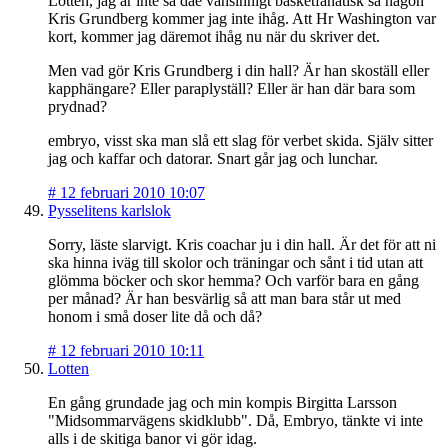
Lotten, jag är inte så däe vansinnigt basketfanatisk så någon
Kris Grundberg kommer jag inte ihåg. Att Hr Washington var
kort, kommer jag däremot ihåg nu när du skriver det.
Men vad gör Kris Grundberg i din hall? Är han skoställ eller
kapphängare? Eller paraplyställ? Eller är han där bara som
prydnad?
embryo, visst ska man slå ett slag för verbet skida. Själv sitter
jag och kaffar och datorar. Snart går jag och lunchar.
#
12 februari 2010 10:07
Pysselitens karlslok
Sorry, läste slarvigt. Kris coachar ju i din hall. Är det för att ni
ska hinna iväg till skolor och träningar och sånt i tid utan att
glömma böcker och skor hemma? Och varför bara en gång
per månad? Är han besvärlig så att man bara står ut med
honom i små doser lite då och då?
#
12 februari 2010 10:11
Lotten
En gång grundade jag och min kompis Birgitta Larsson
"Midsommarvägens skidklubb". Då, Embryo, tänkte vi inte
alls i de skitiga banor vi gör idag.