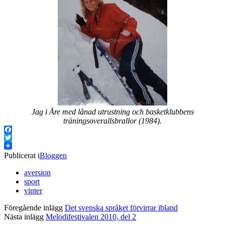
Jag i Åre med lånad utrustning och basketklubbens
träningsoverallsbrallor (1984).
Facebook
Twitter
Publicerat i
Bloggen
aversion
sport
vinter
Föregående inlägg
Det svenska språket förvirrar ibland
Nästa inlägg
Melodifestivalen 2010, del 2