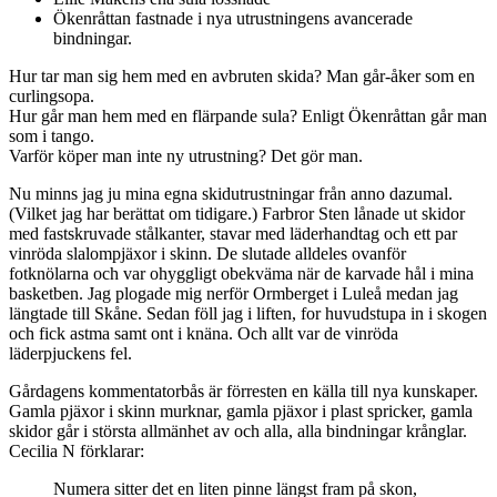
Ökenråttan fastnade i nya utrustningens avancerade
bindningar.
Hur tar man sig hem med en avbruten skida? Man går-åker som en
curlingsopa.
Hur går man hem med en flärpande sula? Enligt Ökenråttan går man
som i tango.
Varför köper man inte ny utrustning? Det gör man.
Nu minns jag ju mina egna skidutrustningar från anno dazumal.
(Vilket jag har berättat om tidigare.) Farbror Sten lånade ut skidor
med fastskruvade stålkanter, stavar med läderhandtag och ett par
vinröda slalompjäxor i skinn. De slutade alldeles ovanför
fotknölarna och var ohyggligt obekväma när de karvade hål i mina
basketben. Jag plogade mig nerför Ormberget i Luleå medan jag
längtade till Skåne. Sedan föll jag i liften, for huvudstupa in i skogen
och fick astma samt ont i knäna. Och allt var de vinröda
läderpjuckens fel.
Gårdagens kommentatorbås är förresten en källa till nya kunskaper.
Gamla pjäxor i skinn murknar, gamla pjäxor i plast spricker, gamla
skidor går i största allmänhet av och alla, alla bindningar krånglar.
Cecilia N förklarar:
Numera sitter det en liten pinne längst fram på skon,