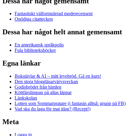
Dessa har något gemensamt
Fantastiskt välformulerad moderecensent
Onödiga citattecken
Dessa har något helt annat gemensamt
En amerikansk språkpolis
Fula biblioteksböcker
Egna länkar
Bokstävlar & AI – mitt levebröd. Gå en kurs!
Den stora bloggläsarvärvsveckan
Godisbrödet från himlen
Köttfärslimpan på allas läppar
Länkskolan
Lotten som Sommarpratare (i fantasin alltså: grupp på FB)
Vad ska du laga för mat idag? (Recept!)
Meta
Logga in