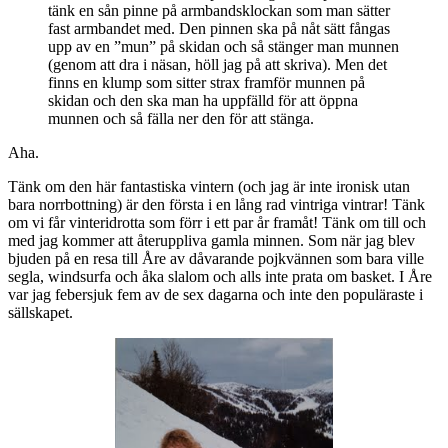
tänk en sån pinne på armbandsklockan som man sätter
fast armbandet med. Den pinnen ska på nåt sätt fångas
upp av en ”mun” på skidan och så stänger man munnen
(genom att dra i näsan, höll jag på att skriva). Men det
finns en klump som sitter strax framför munnen på
skidan och den ska man ha uppfälld för att öppna
munnen och så fälla ner den för att stänga.
Aha.
Tänk om den här fantastiska vintern (och jag är inte ironisk utan
bara norrbottning) är den första i en lång rad vintriga vintrar! Tänk
om vi får vinteridrotta som förr i ett par år framåt! Tänk om till och
med jag kommer att återuppliva gamla minnen. Som när jag blev
bjuden på en resa till Åre av dåvarande pojkvännen som bara ville
segla, windsurfa och åka slalom och alls inte prata om basket. I Åre
var jag febersjuk fem av de sex dagarna och inte den populäraste i
sällskapet.