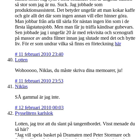
så stor som jag är nu. Suck. Jag jobbade som
produktionsassistent. Det betyder ungefär att man kokar kaffe
och gör allt det där som ingen annan vill eller hinner göra.
Man jobbar från arla till särla för nästan ingen lön som i de
flesta lågstatusjobb. Men man får ju träffa kändisar gubevars.
Sen jobbade jag i ungefär 20 år med rekvisita och scenografi
på massor av andra filmer innan jag slutade med det och bytte
liv. För er som undrar vilka så finns en förteckning
här
#
11 februari 2010 23:40
Lotten
Wohooooo, Niklas, du måste skriva dina memoarer, ju!
#
11 februari 2010 23:53
Niklas
SÅ gammal är jag inte.
#
12 februari 2010 00:03
Pysselitens karlslok
Lotten, jag tror att du slant på tangentbordet. Visst menade du
så här?
"Jag vill spela basket på Dramaten med Peter Stormare och