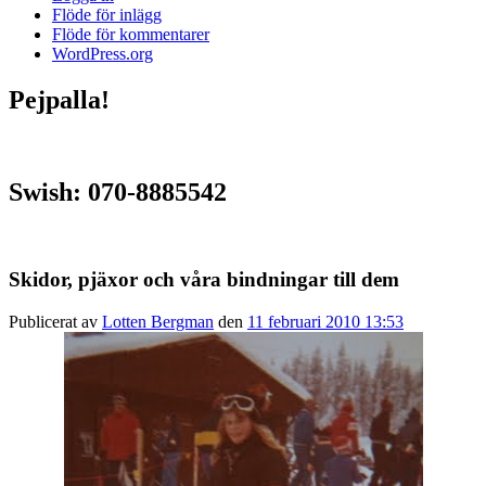
Flöde för inlägg
Flöde för kommentarer
WordPress.org
Pejpalla!
Swish: 070-8885542
Skidor, pjäxor och våra bindningar till dem
Publicerat av
Lotten Bergman
den
11 februari 2010 13:53