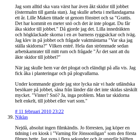
Jag som alltid ska vara värst har även åkt skidor till jobbet
(östermalm till gamla stan). Jag skulle arbeta i mellandagarna
ett år. Lille Maken tittade ut genom fönstret och sa "Grattis.
Det har kommit en meter snö och det är inte plogat. Du får
åka skidor till jobbet." Då gjorde jag det. Lilla innedräkten
och högklackade skorna i en av barnens ryggsäckar och iväg.
Jag klev in på jobbet och frågade vaktmästarna "Var ska jag
ställa skidorna?" Vilken entré. Hela dan strömmade sedan
arbetskamrater till mitt rum och frågade "Är det sant att du
åkte skidor till jobbet?"
När jag skulle hem var det plogat och eländigt på alla vis. Jag
fick åka i planteringar och på plogvallarna.
Under kommande gjorde jag stor lycka när vi hade utländska
besökare på jobbet, såna från länder där det inte skidas särskilt
mycket. "Vinter? Snö? Ja, inga problem. Man tar skidorna
helt enkelt, till jobbet eller vart som."
#
11 februari 2010 23:22
Niklas
Nejdå, absolut ingen filmkändis. Jo förresten, jag köper en
tidning i en kiosk i "Varning för Jönssonligan" som den första
filmen hette. Jag syns i flera sekunder och är ungefär hälften