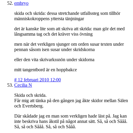
embryo
skida och skrida: dessa stretchande utfallssteg som tillhör
människokroppens yttersta tänjningar
det är kanske lite som att skriva att skrida: man gör det med
långsamma tag och det kräver viss övning
men när det verkligen sjunger om orden susar texten under
pennan såsom isen susar under skridskorna
eller den vita skrivarkssnön under skidorna
mitt tangentbord är en hoppbakce
#
12 februari 2010 12:00
Cecilia N
Skida och skrida.
Får mig att tänka på den gången jag åkte skidor mellan Sälen
och Evertsberg.
Där skådade jag en man som verkligen hade läst på. Jag kan
inte beskriva hans åkstil på något annat sätt. Så, så och Sååå.
Så, så och Sååå. Så, så och Sååå.