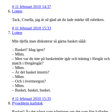
#
11 februari 2010 14:37
Lotten
Tack, Cruella, jag är
så
glad att du lade märke till rubriken.
#
11 februari 2010 15:33
Lotten
Min djefla man diskuterar så gärna basket sååå:
– Basket? Idag igen?
– Mhm.
– Men var du inte på basketmöte igår och träning i förrgår och
match i förrgårsgår?
– Mhm.
– Är det basket imorrn?
– Mhm.
– Och i övermorgon?
– Mhm.
– Basket, basket, basket.
#
11 februari 2010 15:35
Pysselitens karlslok
Basket? Är det något som påminner om det som förr kallades