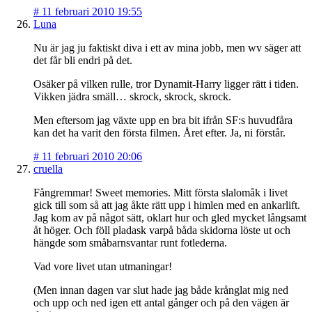
#
11 februari 2010 19:55
Luna
Nu är jag ju faktiskt diva i ett av mina jobb, men wv säger att
det får bli endri på det.
Osäker på vilken rulle, tror Dynamit-Harry ligger rätt i tiden.
Vikken jädra smäll… skrock, skrock, skrock.
Men eftersom jag växte upp en bra bit ifrån SF:s huvudfåra
kan det ha varit den första filmen. Året efter. Ja, ni förstår.
#
11 februari 2010 20:06
cruella
Fångremmar! Sweet memories. Mitt första slalomåk i livet
gick till som så att jag åkte rätt upp i himlen med en ankarlift.
Jag kom av på något sätt, oklart hur och gled mycket långsamt
åt höger. Och föll pladask varpå båda skidorna löste ut och
hängde som småbarnsvantar runt fotlederna.
Vad vore livet utan utmaningar!
(Men innan dagen var slut hade jag både krånglat mig ned
och upp och ned igen ett antal gånger och på den vägen är