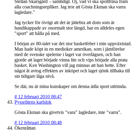
Stellan Skarsgård – samtidigt. Oj, vad vi ska spottfräsa fram
alla coachningsrepliker. Jag tror att Gösta Ekman ska varra
lagledare."
Jag tycker för övrigt att det är jättebra att dom som är
handikappade av onormalt stor längd, har en alldeles egen
"sport" att hålla på med.
I början av 80-talet var det stor basketfeber i min uppväxtstad.
Man hade köpt in en medioker amerikan, som i jämförelse
med de svenske spelerne i laget var överlägsen, och han
gjorde att laget började vinna lite och vips började alla prata
basket. Ken Washington vill jag minnas att han hette. Efter
något åt avtog effekten av inköpet och laget sjönk tillbaka till
sin tidigare låga nivå.
Se där, nu är mina kunskaper om denna ädla sport uttömda.
#
12 februari 2010 08:47
Pysselitens karlslok
Gösta Ekman ska givetvis "vara" lagledare, inte "varra".
#
12 februari 2010 08:48
Ökenråttan