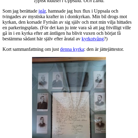
Typisk klädsel i Uppsala. Och Lund.
Som jag berättade
igår
, hamnade jag hux flux i Uppsala och
tvingades av mystiska krafter in i domkyrkan. Min bil drogs mot
kyrkan, den korsade Fyrisån av sig själv och mot min vilja hittades
en parkeringsplats. (För det kan ju inte vara så att jag frivilligt ville
gå in i en kyrka efter att äntligen ha blivit vuxen och börjat få
bestämma sådant här själv efter åratal av
kyrkotvång
?)
Kort sammanfattning om just
denna kyrka
: den är jättejättestor.