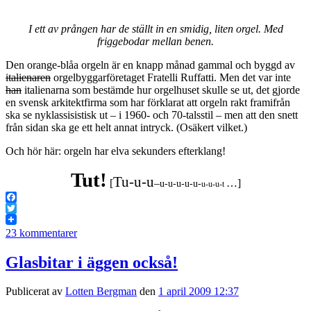
I ett av prången har de ställt in en smidig, liten orgel. Med
friggebodar mellan benen.
Den orange-blåa orgeln är en knapp månad gammal och byggd av
italienaren
orgelbyggarföretaget Fratelli Ruffatti. Men det var inte
han
italienarna som bestämde hur orgelhuset skulle se ut, det gjorde
en svensk arkitektfirma som har förklarat att orgeln rakt framifrån
ska se nyklassisistisk ut – i 1960- och 70-talsstil – men att den snett
från sidan ska ge ett helt annat intryck. (Osäkert vilket.)
Och hör här: orgeln har elva sekunders efterklang!
Tut!
Tu
-u-u
[
–
…]
u-u-u-u-u-
u-u-u-t
Facebook
Twitter
23 kommentarer
Glasbitar i äggen också!
Publicerat av
Lotten Bergman
den
1 april 2009 12:37