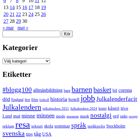
6
7
8
9
10
11
12
13
14
15
16
17
18
19
20
21
22
23
24
25
26
27
28
29
30
« mar
maj »
Sök
Kategorier
Kategorier
Etiketter
barnen
#blogg100
basket
allmänbildning
corona
bil
barn
jobb
Julkalenderfacit
historia
död
hotell
England
fest
film
fotboll
Julkalendern
kåseri
julkalendern 2021
Julkalendern 2024
konst
lifvet
nostalgi
minnen
minne
mat
Lund
mode
ord
musik
radio
museum
recept
resa
språk
sommar
reklam
sekrutt
skola
språkpolis
Stockholm
svenska
tåg
USA
tips