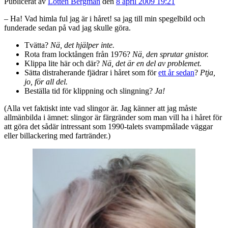
Publicerat av
Lotten Bergman
den
8 april 2009 19:21
– Ha! Vad himla ful jag är i håret! sa jag till min spegelbild och
funderade sedan på vad jag skulle göra.
Tvätta?
Nä, det hjälper inte.
Rota fram locktången från 1976?
Nä, den sprutar gnistor.
Klippa lite här och där?
Nä, det är en del av problemet.
Sätta distraherande fjädrar i håret som för
ett år sedan
?
Ptja,
jo, för all del.
Beställa tid för klippning och slingning?
Ja!
(Alla vet faktiskt inte vad slingor är. Jag känner att jag måste
allmänbilda i ämnet: slingor är färgränder som man vill ha i håret för
att göra det sådär intressant som 1990-talets svampmålade väggar
eller billackering med fartränder.)