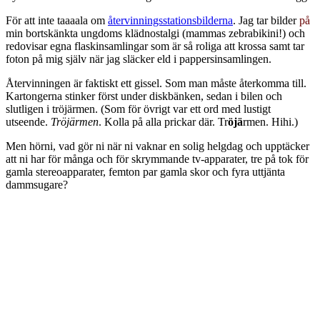
För att inte taaaala om
återvinningsstationsbilderna
. Jag tar bilder
på
min bortskänkta ungdoms klädnostalgi (mammas zebrabikini!) och
redovisar egna flaskinsamlingar som är så roliga att krossa samt tar
foton på mig själv när jag släcker eld i pappersinsamlingen.
Återvinningen är faktiskt ett gissel. Som man måste återkomma till.
Kartongerna stinker först under diskbänken, sedan i bilen och
slutligen i tröjärmen. (Som för övrigt var ett ord med lustigt
utseende.
Tröjärmen
. Kolla på alla prickar där. Tr
öjä
rmen. Hihi.)
Men hörni, vad gör ni när ni vaknar en solig helgdag och upptäcker
att ni har för många och för skrymmande tv-apparater, tre på tok för
gamla stereoapparater, femton par gamla skor och fyra uttjänta
dammsugare?