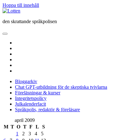
Hoppa till innehåll
Lotten
den skrattande språkpolisen
öppna
primär
twitter
meny
facebook
instagram
linkedin
rss
e-
post
Bloggarkiv
Chat GPT-utbildning för de skeptiska tvivlarna
Föreläsningar & kurser
Integritetspolicy
Julkalenderfacit
Språkpolis, redaktör & föreläsare
Sidopanel
april 2009
M
T
O
T
F
L
S
1
2
3
4
5