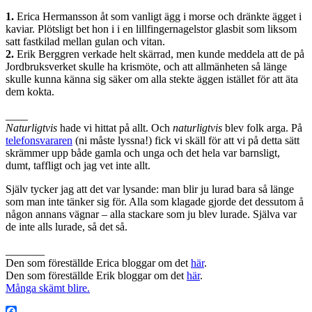
1.
Erica Hermansson åt som vanligt ägg i morse och dränkte ägget i
kaviar. Plötsligt bet hon i i en lillfingernagelstor glasbit som liksom
satt fastkilad mellan gulan och vitan.
2.
Erik Berggren verkade helt skärrad, men kunde meddela att de på
Jordbruksverket skulle ha krismöte, och att allmänheten så länge
skulle kunna känna sig säker om alla stekte äggen istället för att äta
dem kokta.
____
Naturligtvis
hade vi hittat på allt. Och
naturligtvis
blev folk arga. På
telefonsvararen
(ni måste lyssna!) fick vi skäll för att vi på detta sätt
skrämmer upp både gamla och unga och det hela var barnsligt,
dumt, taffligt och jag vet inte allt.
Själv tycker jag att det var lysande: man blir ju lurad bara så länge
som man inte tänker sig för. Alla som klagade gjorde det dessutom å
någon annans vägnar – alla stackare som ju blev lurade. Själva var
de inte alls lurade, så det så.
_______
Den som föreställde Erica bloggar om det
här
.
Den som föreställde Erik bloggar om det
här
.
Många skämt blire.