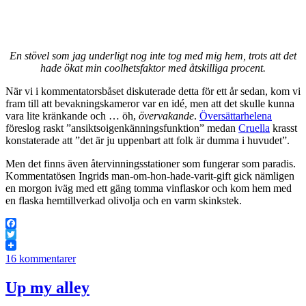
En stövel som jag underligt nog inte tog med mig hem, trots att det
hade ökat min coolhetsfaktor med åtskilliga procent.
När vi i kommentatorsbåset diskuterade detta för ett år sedan, kom vi
fram till att bevakningskameror var en idé, men att det skulle kunna
vara lite kränkande och … öh,
övervakande
.
Översättarhelena
föreslog raskt ”ansiktsoigenkänningsfunktion” medan
Cruella
krasst
konstaterade att ”det är ju uppenbart att folk är dumma i huvudet”.
Men det finns även återvinningsstationer som fungerar som paradis.
Kommentatösen Ingrids man-om-hon-hade-varit-gift gick nämligen
en morgon iväg med ett gäng tomma vinflaskor och kom hem med
en flaska hemtillverkad olivolja och en varm skinkstek.
Facebook
Twitter
16 kommentarer
Up my alley