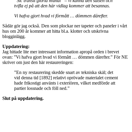
”Sic transit gloria mundi” – vi känna den satsen och
tvifla ej på att den här vidlag kommer att besannas.
Vi hafva gjort hvad vi förmått … dömmen därefter.
Sådär gör jag också. Den som plockar ner tapeter och paneler i vårt
hus om 200 år kommer att hitta bl.a. klotter och utskrivna
blogginlägg.
Uppdatering:
Jag hittade lite mer intressant information apropå orden i brevet
ovan: ”Vi hafva gjort hvad vi förmått … dömmen därefter.” För NE
skriver om just den här restaureringen:
”En ny restaurering skedde snart av tekniska skäl; det
vid denna tid [1892] relativt oprövade materialet cement
hade frikostigt använts i exteriören, vilket medförde att
partier lossnade och föll ned.”
Slut på uppdatering.