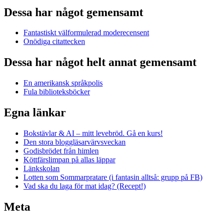
Dessa har något gemensamt
Fantastiskt välformulerad moderecensent
Onödiga citattecken
Dessa har något helt annat gemensamt
En amerikansk språkpolis
Fula biblioteksböcker
Egna länkar
Bokstävlar & AI – mitt levebröd. Gå en kurs!
Den stora bloggläsarvärvsveckan
Godisbrödet från himlen
Köttfärslimpan på allas läppar
Länkskolan
Lotten som Sommarpratare (i fantasin alltså: grupp på FB)
Vad ska du laga för mat idag? (Recept!)
Meta