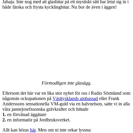
Jahaja. Inte nog med att glasbitar på ett mystiskt sätt har letat sig in i
både färska och frysta kycklingbitar. Nu bor de även i äggen!
Förmodligen inte glasägg.
Eftersom det här var en lika stor nyhet för oss i Radio Sörmland som
någonsin ockupationen på
Västtysklands ambassad
eller Frank
Anderssons sensationella VM-guld via en halvnelson, satte vi in alla
våra jannejosefssonska grävkrafter och hittade
1.
en förvånad äggätare
2.
en informatör på Jordbruksverket.
Allt kan höras
här
. Men om ni inte orkar lyssna: