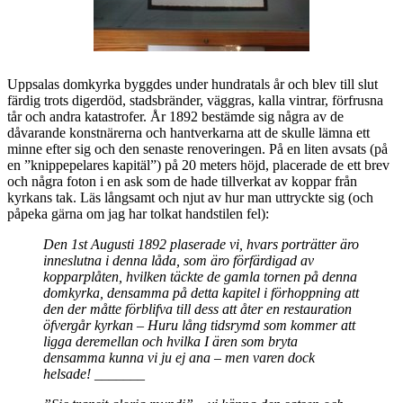
Uppsalas domkyrka byggdes under hundratals år och blev till slut
färdig trots digerdöd, stadsbränder, väggras, kalla vintrar, förfrusna
tår och andra katastrofer. År 1892 bestämde sig några av de
dåvarande konstnärerna och hantverkarna att de skulle lämna ett
minne efter sig och den senaste renoveringen. På en liten avsats (på
en ”knippepelares kapitäl”) på 20 meters höjd, placerade de ett brev
och några foton i en ask som de hade tillverkat av koppar från
kyrkans tak. Läs långsamt och njut av hur man uttryckte sig (och
påpeka gärna om jag har tolkat handstilen fel):
Den 1st Augusti 1892 plaserade vi, hvars porträtter äro
inneslutna i denna låda, som äro förfärdigad av
kopparplåten, hvilken täckte de gamla tornen på denna
domkyrka, densamma på detta kapitel i förhoppning att
den der måtte förblifva till dess att åter en restauration
öfvergår kyrkan – Huru lång tidsrymd som kommer att
ligga deremellan och hvilka I ären som bryta
densamma kunna vi ju ej ana – men varen dock
helsade! _______