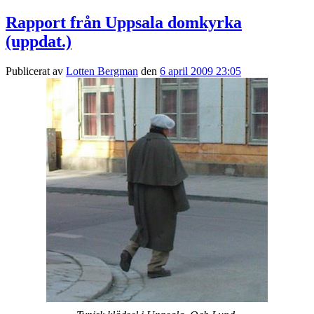
Rapport från Uppsala domkyrka
(uppdat.)
Publicerat av
Lotten Bergman
den
6 april 2009 23:05