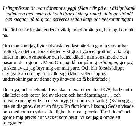
I slingmössan är man däremot snygg! (Man trär på en väldigt blank
badmössa med små hål i och drar ut slingor med hjälp av virknål
och kleggar på färg och serveras sedan kaffe och veckotidningar.)
Det är i frisörskeskedet det är viktigt med örhängen, har jag kommit
på.
Om man som jag byter frisörska endast när den gamla verkar har
tröttnat, är det vid första dejten viktigt att göra ett gott intryck. Jag
lufsar in med gympaskor och jeans, klädd i min sons hoodie och
påsar under ögonen. Men! Om jag då har på mig
örhängen
, ger jag
ju sken av att jag bryr mig om mitt yttre. Och blir förstås klippt
snyggare än om jag är totallufsig. (Mina vetenskapliga
undersökningar av denna typ är svåra att få bekräftade.)
Den nya, helt obekanta frisörskan utexaminerades 1978, hade ont i
alla leder och kotor, led av eksem och handdarrningar … och
frågade om jag ville ha en svinrygg när hon var färdig! (Svinrygg är
inte en diagnos, det är en frisyr. En flott knut, liksom.) Sedan visade
hon med extrem yrkesskicklighet hur man gjorde ”förr i tiden” och
gjorde mig precis hur vacker som helst. Vilket jag glömde att
fotografera.