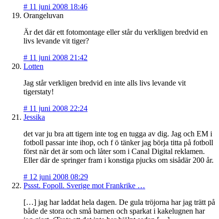
#
11 juni 2008 18:46
Orangeluvan
Är det där ett fotomontage eller står du verkligen bredvid en
livs levande vit tiger?
#
11 juni 2008 21:42
Lotten
Jag står verkligen bredvid en inte alls livs levande vit
tigerstaty!
#
11 juni 2008 22:24
Jessika
det var ju bra att tigern inte tog en tugga av dig. Jag och EM i
fotboll passar inte ihop, och f ö tänker jag börja titta på fotboll
först när det är som och låter som i Canal Digital reklamen.
Eller där de springer fram i konstiga pjucks om sisådär 200 år.
#
12 juni 2008 08:29
Pssst. Fopoll. Sverige mot Frankrike …
[…] jag har laddat hela dagen. De gula tröjorna har jag trätt på
både de stora och små barnen och sparkat i kakelugnen har