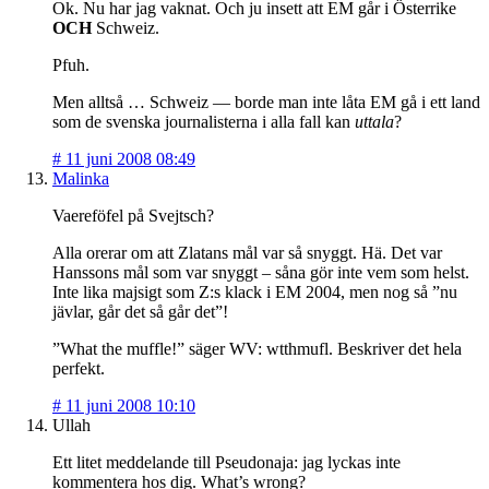
Ok. Nu har jag vaknat. Och ju insett att EM går i Österrike
OCH
Schweiz.
Pfuh.
Men alltså … Schweiz — borde man inte låta EM gå i ett land
som de svenska journalisterna i alla fall kan
uttala
?
#
11 juni 2008 08:49
Malinka
Vaereföfel på Svejtsch?
Alla orerar om att Zlatans mål var så snyggt. Hä. Det var
Hanssons mål som var snyggt – såna gör inte vem som helst.
Inte lika majsigt som Z:s klack i EM 2004, men nog så ”nu
jävlar, går det så går det”!
”What the muffle!” säger WV: wtthmufl. Beskriver det hela
perfekt.
#
11 juni 2008 10:10
Ullah
Ett litet meddelande till Pseudonaja: jag lyckas inte
kommentera hos dig. What’s wrong?