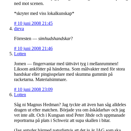
ned mot scenen.
*skryter med viss lokalkunskap*
#
10 juni 2008 21:45
dieva
Förresten —
simhudshandskar
?
#
10 juni 2008 21:46
Lotten
Jomen — fingervantar med tättvävt tyg i mellanrummen!
Liksom ankfötter på händerna. Som målvakter med för stora
handskar eller pingisspelare med skumma gummin på
racketarna. Materialsimmare.
#
10 juni 2008 23:09
Lotten
Såg ni Magnus Hedman? Jag tyckte att även han såg alldeles
dragen ut efter matchen. Började yra om åskådarhav och jag
vet inte allt. Och i Kungsan stod Peter Jihde och uppmanade
reportrarna på plats i Schweiz att supa skallen i bitar.
(Jag antyder härmed naturligtvis att det ju är JAG som ska