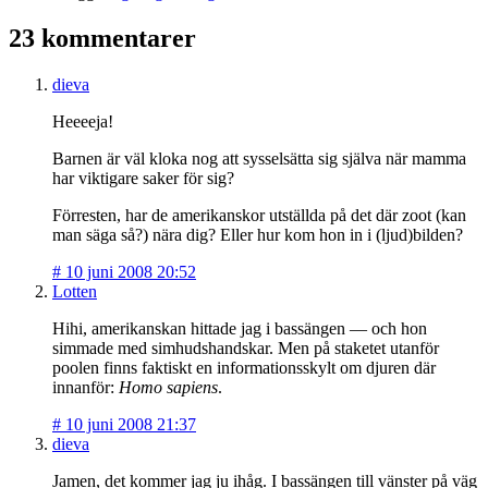
23 kommentarer
dieva
Heeeeja!
Barnen är väl kloka nog att sysselsätta sig själva när mamma
har viktigare saker för sig?
Förresten, har de amerikanskor utställda på det där zoot (kan
man säga så?) nära dig? Eller hur kom hon in i (ljud)bilden?
#
10 juni 2008 20:52
Lotten
Hihi, amerikanskan hittade jag i bassängen — och hon
simmade med simhudshandskar. Men på staketet utanför
poolen finns faktiskt en informationsskylt om djuren där
innanför:
Homo sapiens
.
#
10 juni 2008 21:37
dieva
Jamen, det kommer jag ju ihåg. I bassängen till vänster på väg