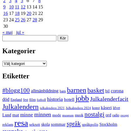
2
3
4
5
6
7
8
9
10
11
12
13
14
15
16
17
18
19
20
21
22
23
24
25
26
27
28
29
30
« maj
jul »
Sök
Kategorier
Kategorier
Etiketter
barnen
#blogg100
basket
allmänbildning
corona
bil
barn
jobb
Julkalenderfacit
historia
död
hotell
England
fest
film
fotboll
Julkalendern
kåseri
julkalendern 2021
Julkalendern 2024
konst
lifvet
nostalgi
minnen
minne
mat
Lund
mode
ord
musik
radio
museum
recept
resa
språk
sommar
reklam
sekrutt
skola
språkpolis
Stockholm