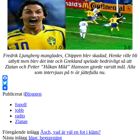
Fredrik Ljungberg manglades, Chippen blev skadad, Henke ville bli
utbytt men blev det inte och Grekland spelade bedrövligt så att
Zlatan och Petter ”Håkan Mild” Hansson gjorde varsitt mål. Alla
som intervjuas på tv är jättefulla nu.
Facebook
Twitter
Publicerat i
Bloggen
fopoll
jobb
radio
Zlatan
Föregående inlägg
Äsch, vad är väl en fot i kläm?
Nästa inlägg
Idag: begravning