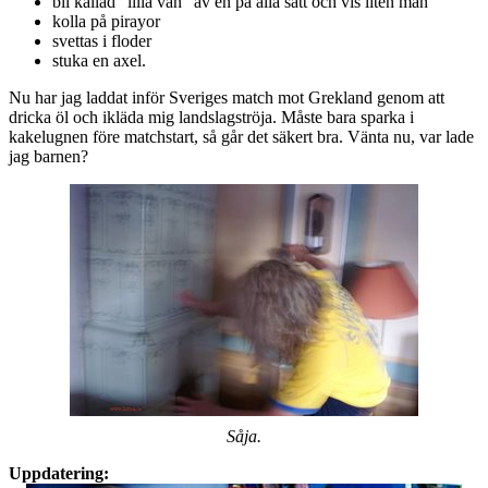
bli kallad ”lilla vän” av en på alla sätt och vis liten man
kolla på pirayor
svettas i floder
stuka en axel.
Nu har jag laddat inför Sveriges match mot Grekland genom att
dricka öl och ikläda mig landslagströja. Måste bara sparka i
kakelugnen före matchstart, så går det säkert bra. Vänta nu, var lade
jag barnen?
Såja.
Uppdatering: