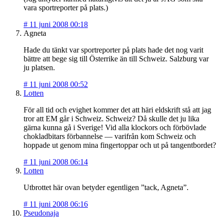
vara sportreporter på plats.)
#
11 juni 2008 00:18
Agneta
Hade du tänkt var sportreporter på plats hade det nog varit
bättre att bege sig till Österrike än till Schweiz. Salzburg var
ju platsen.
#
11 juni 2008 00:52
Lotten
För all tid och evighet kommer det att häri eldskrift stå att jag
tror att EM går i Schweiz. Schweiz? Då skulle det ju lika
gärna kunna gå i Sverige! Vid alla klockors och förbövlade
chokladbitars förbannelse — varifrån kom Schweiz och
hoppade ut genom mina fingertoppar och ut på tangentbordet?
#
11 juni 2008 06:14
Lotten
Utbrottet här ovan betyder egentligen ”tack, Agneta”.
#
11 juni 2008 06:16
Pseudonaja