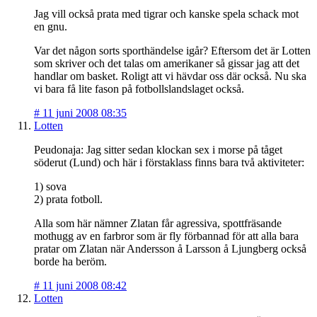
Jag vill också prata med tigrar och kanske spela schack mot
en gnu.
Var det någon sorts sporthändelse igår? Eftersom det är Lotten
som skriver och det talas om amerikaner så gissar jag att det
handlar om basket. Roligt att vi hävdar oss där också. Nu ska
vi bara få lite fason på fotbollslandslaget också.
#
11 juni 2008 08:35
Lotten
Peudonaja: Jag sitter sedan klockan sex i morse på tåget
söderut (Lund) och här i förstaklass finns bara två aktiviteter:
1) sova
2) prata fotboll.
Alla som här nämner Zlatan får agressiva, spottfräsande
mothugg av en farbror som är fly förbannad för att alla bara
pratar om Zlatan när Andersson å Larsson å Ljungberg också
borde ha beröm.
#
11 juni 2008 08:42
Lotten