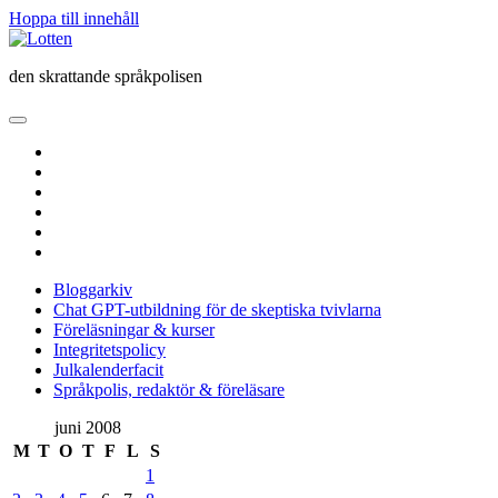
Hoppa till innehåll
Lotten
den skrattande språkpolisen
öppna
primär
twitter
meny
facebook
instagram
linkedin
rss
e-
post
Bloggarkiv
Chat GPT-utbildning för de skeptiska tvivlarna
Föreläsningar & kurser
Integritetspolicy
Julkalenderfacit
Språkpolis, redaktör & föreläsare
Sidopanel
juni 2008
M
T
O
T
F
L
S
1