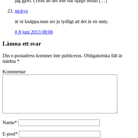
jag gjort. (Trots att det inte har hjälpt sedan […]
nickyo
är ni knäppa.man ser ju tydligt att det är en staty.
#
8 juni 2013 08:06
Lämna ett svar
Din e-postadress kommer inte publiceras.
Obligatoriska fält är
märkta
*
Kommentar
Namn*
E-post*