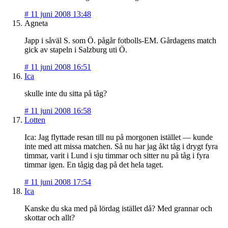
#
11 juni 2008 13:48
Agneta
Japp i såväl S. som Ö. pågår fotbolls-EM. Gårdagens match
gick av stapeln i Salzburg uti Ö.
#
11 juni 2008 16:51
Ica
skulle inte du sitta på tåg?
#
11 juni 2008 16:58
Lotten
Ica: Jag flyttade resan till nu på morgonen istället — kunde
inte med att missa matchen. Så nu har jag åkt tåg i drygt fyra
timmar, varit i Lund i sju timmar och sitter nu på tåg i fyra
timmar igen. En tågig dag på det hela taget.
#
11 juni 2008 17:54
Ica
Kanske du ska med på lördag istället då? Med grannar och
skottar och allt?