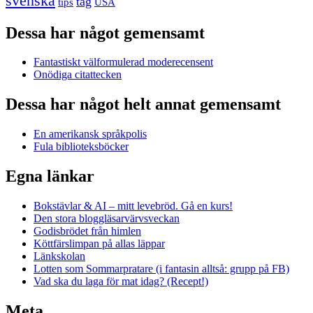
svenska
tåg
USA
tips
Dessa har något gemensamt
Fantastiskt välformulerad moderecensent
Onödiga citattecken
Dessa har något helt annat gemensamt
En amerikansk språkpolis
Fula biblioteksböcker
Egna länkar
Bokstävlar & AI – mitt levebröd. Gå en kurs!
Den stora bloggläsarvärvsveckan
Godisbrödet från himlen
Köttfärslimpan på allas läppar
Länkskolan
Lotten som Sommarpratare (i fantasin alltså: grupp på FB)
Vad ska du laga för mat idag? (Recept!)
Meta