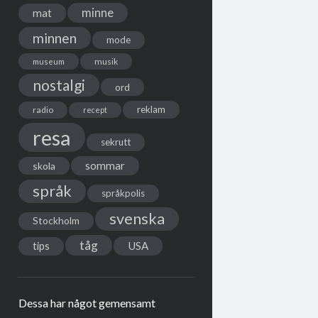
minne
mat
minnen
mode
musik
museum
nostalgi
ord
reklam
radio
recept
resa
sekrutt
sommar
skola
språk
språkpolis
svenska
Stockholm
tåg
USA
tips
Dessa har något gemensamt