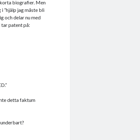
tkorta biografier. Men
 i ”hjälp jag måste bli
ig och delar nu med
 tar patent på:
ED.”
inte detta faktum
e underbart?