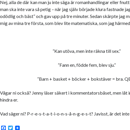
Nej, alla de där kan man ju inte säga är romanhandlingar eller fnut
man ska inte vara så petig – när jag själv började klura fastnade jag
odödlig och bäst” och gav upp på tre minuter. Sedan skärpte jag m
mig av mina tre första, som blev lite matematiska, som jag härmed
”Kan utöva, men inte räkna till sex.”
”Fann en, födde fem, blev sju.”
”Barn + basket + böcker + bokstäver = bra. Q
Vågar ni också? Jenny läser säkert i kommentatorsbåset, men låt 
hindra er.
Vad säger ni? P-r-e-s-t-a-t-i-o-n-s-å-n-g-e-s-t? Javisst, är det int
F
T