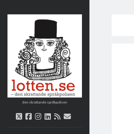
Lotten
den skrattande språkpolisen
twitter
facebook
instagram
linkedin
rss
e-
post