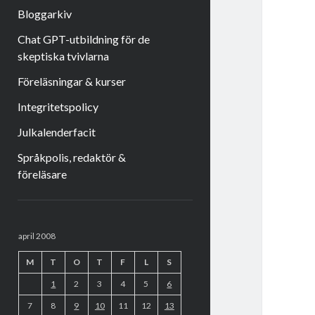
Bloggarkiv
Chat GPT-utbildning för de
skeptiska tvivlarna
Föreläsningar & kurser
Integritetspolicy
Julkalenderfacit
Språkpolis, redaktör &
föreläsare
Sidopanel
april 2008
M
T
O
T
F
L
S
1
2
3
4
5
6
7
8
9
10
11
12
13