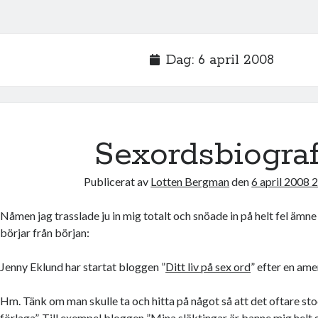
Dag:
6 april 2008
Sexordsbiograf
Publicerat av
Lotten Bergman
den
6 april 2008 
Nåmen jag trasslade ju in mig totalt och snöade in på helt fel ämne
börjar från början:
Jenny Eklund har startat bloggen ”
Ditt liv på sex ord
” efter en ame
Hm. Tänk om man skulle ta och hitta på något så att det oftare sto
förlaga”. Till exempel bloggen ”Mina släktingar är banne mig helt 