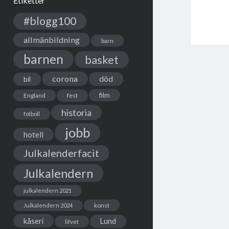
Etiketter
#blogg100
allmänbildning
barn
barnen
basket
corona
död
bil
film
England
fest
historia
fotboll
jobb
hotell
Julkalenderfacit
Julkalendern
julkalendern 2021
Julkalendern 2024
konst
kåseri
Lund
lifvet