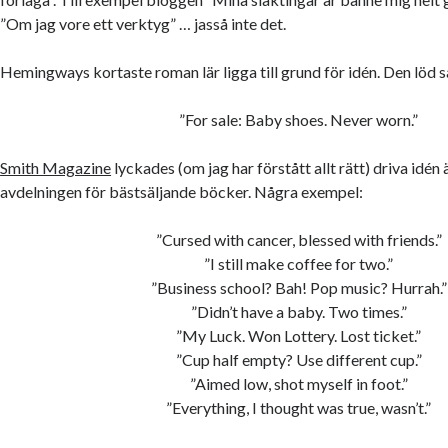
”Om jag vore ett verktyg” … jasså inte det.
Hemingways kortaste roman lär ligga till grund för idén. Den löd s
”For sale: Baby shoes. Never worn.”
Smith Magazine
lyckades (om jag har förstått allt rätt) driva idén ä
avdelningen för bästsäljande böcker. Några exempel:
”Cursed with cancer, blessed with friends.”
”I still make coffee for two.”
”Business school? Bah! Pop music? Hurrah.”
”Didn’t have a baby. Two times.”
”My Luck. Won Lottery. Lost ticket.”
”Cup half empty? Use different cup.”
”Aimed low, shot myself in foot.”
”Everything, I thought was true, wasn’t.”