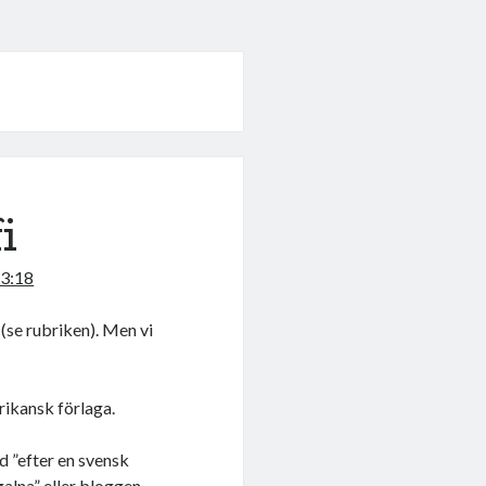
i
23:18
 (se rubriken). Men vi
rikansk förlaga.
d ”efter en svensk
galna” eller bloggen