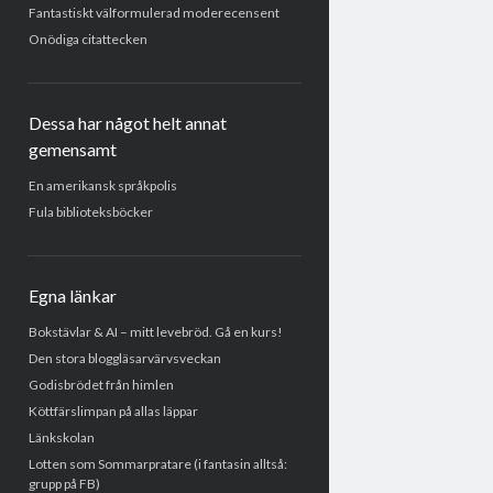
Fantastiskt välformulerad moderecensent
Onödiga citattecken
Dessa har något helt annat
gemensamt
En amerikansk språkpolis
Fula biblioteksböcker
Egna länkar
Bokstävlar & AI – mitt levebröd. Gå en kurs!
Den stora bloggläsarvärvsveckan
Godisbrödet från himlen
Köttfärslimpan på allas läppar
Länkskolan
Lotten som Sommarpratare (i fantasin alltså:
grupp på FB)