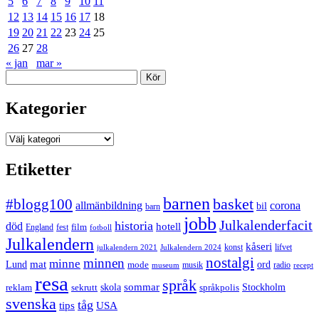
5
6
7
8
9
10
11
12
13
14
15
16
17
18
19
20
21
22
23
24
25
26
27
28
« jan
mar »
Sök
Kategorier
Kategorier
Etiketter
barnen
#blogg100
basket
allmänbildning
corona
bil
barn
jobb
Julkalenderfacit
historia
död
hotell
England
fest
film
fotboll
Julkalendern
kåseri
julkalendern 2021
Julkalendern 2024
konst
lifvet
nostalgi
minnen
minne
mat
Lund
mode
ord
musik
radio
museum
recept
resa
språk
sommar
reklam
sekrutt
skola
språkpolis
Stockholm
svenska
tåg
USA
tips