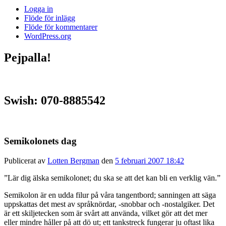
Logga in
Flöde för inlägg
Flöde för kommentarer
WordPress.org
Pejpalla!
Swish: 070-8885542
Semikolonets dag
Publicerat av
Lotten Bergman
den
5 februari 2007 18:42
”Lär dig älska semikolonet; du ska se att det kan bli en verklig vän.”
Semikolon är en udda filur på våra tangentbord; sanningen att säga
uppskattas det mest av språknördar, -snobbar och -nostalgiker. Det
är ett skiljetecken som är svårt att använda, vilket gör att det mer
eller mindre håller på att dö ut; ett tankstreck fungerar ju oftast lika