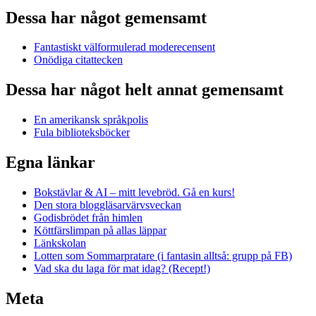
Dessa har något gemensamt
Fantastiskt välformulerad moderecensent
Onödiga citattecken
Dessa har något helt annat gemensamt
En amerikansk språkpolis
Fula biblioteksböcker
Egna länkar
Bokstävlar & AI – mitt levebröd. Gå en kurs!
Den stora bloggläsarvärvsveckan
Godisbrödet från himlen
Köttfärslimpan på allas läppar
Länkskolan
Lotten som Sommarpratare (i fantasin alltså: grupp på FB)
Vad ska du laga för mat idag? (Recept!)
Meta