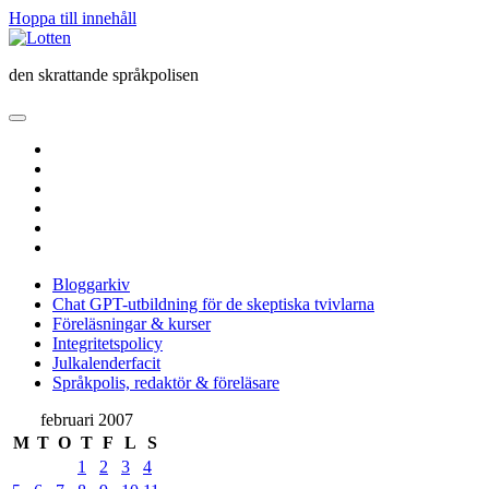
Hoppa till innehåll
Lotten
den skrattande språkpolisen
öppna
primär
twitter
meny
facebook
instagram
linkedin
rss
e-
post
Bloggarkiv
Chat GPT-utbildning för de skeptiska tvivlarna
Föreläsningar & kurser
Integritetspolicy
Julkalenderfacit
Språkpolis, redaktör & föreläsare
Sidopanel
februari 2007
M
T
O
T
F
L
S
1
2
3
4