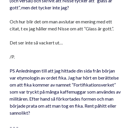
(och versal) och skrivit att Nisse tycker att ”glass är
#blogg100
allmänbildning
barn
gott”, men det tycker inte jag?
barnen
basket
corona
bil
Och hur blir det om man avslutar en mening med ett
död
citat, t ex jag håller med Nisse om att ”Glass är gott.”.
film
England
fest
fotboll
jobb
historia
hotell
Det ser inte så vackert ut…
Julkalendern
Julkalenderfacit
/P.
julkalendern 2021
Julkalendern 2024
konst
PS
Anledningen till att jag hittade din sida från början
minne
kåseri
mat
Lund
lifvet
var etymologin av ordet fika. Jag har hört en berättelse
minnen
mode
musik
museum
om att fika kommer av namnet ”Fortifikationsverket”
nostalgi
som var tryckt på många kaffemuggar som användes av
ord
radio
recept
militären. Efter hand så förkortades formen och man
resa
började prata om att man tog en fika. Rent påhitt eller
skola
reklam
sekrutt
sannolikt?
språk
sommar
språkpolis
– – –
svenska
tåg
tips
Stockholm