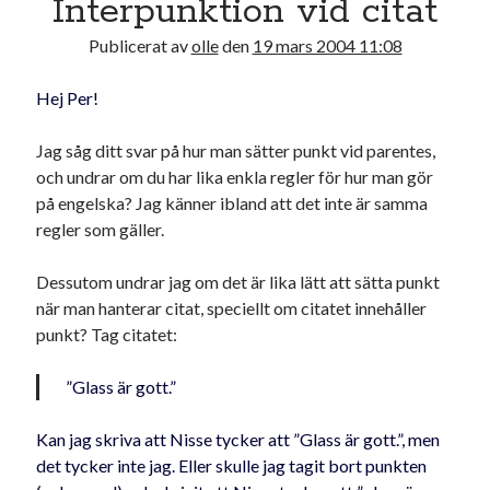
Interpunktion vid citat
22
23
24
25
26
27
28
Publicerat av
olle
den
19 mars 2004 11:08
29
30
31
Hej Per!
« jan
nov »
Jag såg ditt svar på hur man sätter punkt vid parentes,
och undrar om du har lika enkla regler för hur man gör
Sök
på engelska? Jag känner ibland att det inte är samma
regler som gäller.
Dessutom undrar jag om det är lika lätt att sätta punkt
när man hanterar citat, speciellt om citatet innehåller
Kategorier
punkt? Tag citatet:
Kategorier
”Glass är gott.”
Kan jag skriva att Nisse tycker att ”Glass är gott.”, men
Etiketter
det tycker inte jag. Eller skulle jag tagit bort punkten