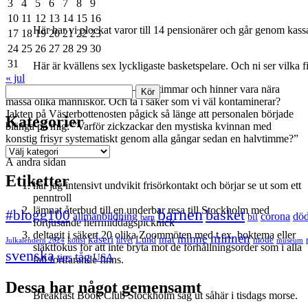
3
4
5
6
7
8
9
10
11
12
13
14
15
16
Här har vi plockat varor till 14 pensionärer och går genom kassan 
17
18
19
20
21
22
23
24
25
26
27
28
29
30
31
Här är kvällens sex lyckligaste basketspelare. Och ni ser vilka f
« jul
I affären plockar vi varor i tre–fyra timmar och hinner vara nära
Sök
massa olika människor. Och ta i saker som vi väl kontaminerar?
Jakten på Västerbottenosten pågick så länge att personalen började
Kategorier
blänga på mig: ”Varför zickzackar den mystiska kvinnan med
konstig frisyr systematiskt genom alla gångar sedan en halvtimme?”
Kategorier
Å andra sidan
Etiketter
har jag intensivt undvikit frisörkontakt och börjar se ut som ett
penntroll
lämnat återbud till en underbar resa till Stockholm med
barnen
#blogg100
basket
allmänbildning
corona
dö
bil
barn
förtjusande herrmiddagspicknick
deltagit i säkert 20 olika Zoommöten med t.ex. boktema eller
minnen
minne
mat
kåseri
Lund
mode
Julkalendern 2024
konst
lifvet
museum
släktfokus för att inte bryta mot de förhållningsorder som i alla
svenska
tåg
USA
tips
fall fortfarande finns.
Dessa har något gemensamt
Breakfast Book Club Stockholm såg ut såhär i tisdags morse.