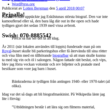
WordPress.org
Publicerat av
Lotten Bergman
den
5 april 2018 00:07
Pejpalla!
Häromveckan upptäckte jag Eskilstunas största biograf. Den var inte
kamouflerad eller så, den bara låg där out in the open och hade
tydligen gjort det sedan 1939 med vissa avbrott.
Swish: 070-8885542
Precis så här ser det ut än idag.
År 2011 (när lokalen användes till loppis) funderade man på om
Royal
-huset skulle bli parkeringshus eller få återvända till sina rötter
och visa film med en tillhörande
biografbar
så att man skulle kunna
ta med sig vin och öl i salongen. Någon fattade rätt beslut, och vips,
blev jag förra veckan volontär och rev biljetter och pratade med
besökare som vore jag barn i huset.
Bänkraderna är tydligen från antingen 1940- eller 1970-talet (al
olika).
Idag var det så dags att bli biografmaskinist. På Wikipedia läste jag
lite i förväg:
”Utbildningen består i att lära sig om filmens material,