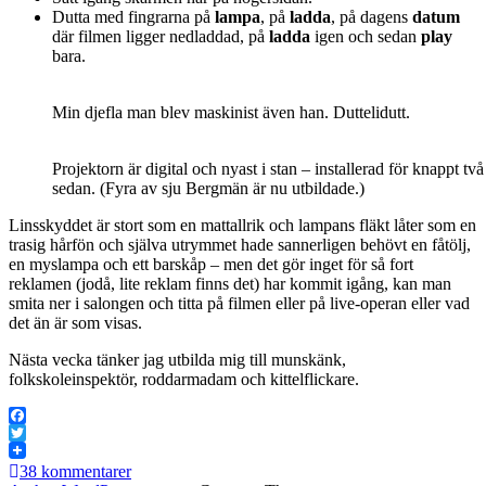
Dutta med fingrarna på
lampa
, på
ladda
, på dagens
datum
där filmen ligger nedladdad, på
ladda
igen och sedan
play
bara.
Min djefla man blev maskinist även han. Duttelidutt.
Projektorn är digital och nyast i stan – installerad för knappt t
sedan. (Fyra av sju Bergmän är nu utbildade.)
Linsskyddet är stort som en mattallrik och lampans fläkt låter som en
trasig hårfön och själva utrymmet hade sannerligen behövt en fåtölj,
en myslampa och ett barskåp – men det gör inget för så fort
reklamen (jodå, lite reklam finns det) har kommit igång, kan man
smita ner i salongen och titta på filmen eller på live-operan eller vad
det än är som visas.
Nästa vecka tänker jag utbilda mig till munskänk,
folkskoleinspektör, roddarmadam och kittelflickare.
Facebook
Twitter
38 kommentarer