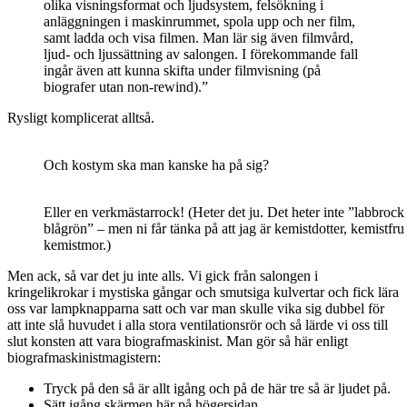
olika visningsformat och ljudsystem, felsökning i
anläggningen i maskinrummet, spola upp och ner film,
samt ladda och visa filmen. Man lär sig även filmvård,
ljud- och ljussättning av salongen. I förekommande fall
ingår även att kunna skifta under filmvisning (på
biografer utan non-rewind).”
Rysligt komplicerat alltså.
Och kostym ska man kanske ha på sig?
Eller en verkmästarrock! (Heter det ju. Det heter inte ”labbrock
blågrön” – men ni får tänka på att jag är kemistdotter, kemistfru
kemistmor.)
Men ack, så var det ju inte alls. Vi gick från salongen i
kringelikrokar i mystiska gångar och smutsiga kulvertar och fick lära
oss var lampknapparna satt och var man skulle vika sig dubbel för
att inte slå huvudet i alla stora ventilationsrör och så lärde vi oss till
slut konsten att vara biografmaskinist. Man gör så här enligt
biografmaskinistmagistern:
Tryck på den så är allt igång och på de här tre så är ljudet på.
Sätt igång skärmen här på högersidan.