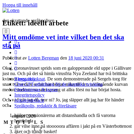
Hoppa till innehåll
Lotten
den skrattande språkpolisen
Etikett:
ideellt arbete
öppna
Mitt omdöme vet inte vilket ben det ska
primär
meny
twitter
stå på
facebook
instagram
linkedin
Publicerat av
Lotten Bergman
den
18 juni 2020 00:31
rss
Okej, coronaviruset sprids som en galopperande eld uppe i Gällivare
e-
just nu. Och på det så himla virusfria Nya Zeeland har två brittiska
post
kvinnor
nyss insjuknat
. De som demonstrerade på Sergels torg för
Bloggarkiv
snart två veckor sedan har börjat stöka till den nedåtgående kurvan
Chat GPT-utbildning för de skeptiska tvivlarna
medan studenterna som sprang ut allra först nu har börjat hosta.
Föreläsningar & kurser
Integritetspolicy
Och vad gör jag då, tror ni? Jo, jag släpper allt jag har för händer
Julkalenderfacit
och
Språkpolis, redaktör & föreläsare
hjälper pensionärerna att distanshandla och få varorna
Sidopanel
augusti 2026
hemkörda
M
T
O
T
F
L
S
går vilse inne på stooooora affären i jakt på en Västerbottenost
1
2
åker och tränar basket!