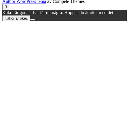
Author WordPress-tema
av Compete Themes
Rulla
till
Kakor är goda – här får du några. Hoppas du är okej med det!
toppen
Kakor är okej.