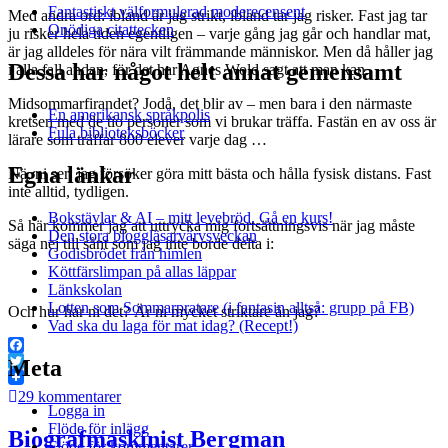
Fantastiskt välformulerad moderecensent
Med andra ord: ibland är jag strikt, ibland tar jag risker. Fast jag tar
Onödiga citattecken
ju risker hela tiden egentligen – varje gång jag går och handlar mat,
är jag alldeles för nära vilt främmande människor. Men då håller jag
Dessa har något helt annat gemensamt
i alla fall andan, för det har Agnes Wold sagt att man kan.
Midsommarfirandet? Jodå, det blir av – men bara i den närmaste
En amerikansk språkpolis
kretsen med de tio personer som vi brukar träffa. Fastän en av oss är
Fula biblioteksböcker
lärare som träffar 800 elever varje dag …
Egna länkar
Nä, ni ser: jag försöker göra mitt bästa och hålla fysisk distans. Fast
inte alltid, tydligen.
Bokstävlar & AI – mitt levebröd. Gå en kurs!
Så här kommer jag att uttrycka mig fortsättningsvis när jag måste
Den stora bloggläsarvärvsveckan
säga nej till sånt som jag inte borde delta i:
Godisbrödet från himlen
Köttfärslimpan på allas läppar
Länkskolan
Lotten som Sommarpratare (i fantasin alltså: grupp på FB)
Och hur har ni det? Är ni mycket striktare än jag?
Vad ska du laga för mat idag? (Recept!)
Facebook
Meta
Twitter
29 kommentarer
Logga in
Flöde för inlägg
Biografmaskinist Bergman
Flöde för kommentarer