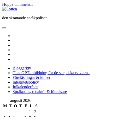
Hoppa till innehåll
Lotten
den skrattande språkpolisen
öppna
primär
twitter
meny
facebook
instagram
linkedin
rss
e-
post
Bloggarkiv
Chat GPT-utbildning för de skeptiska tvivlarna
Föreläsningar & kurser
Integritetspolicy
Julkalenderfacit
Språkpolis, redaktör & föreläsare
Sidopanel
augusti 2026
M
T
O
T
F
L
S
1
2