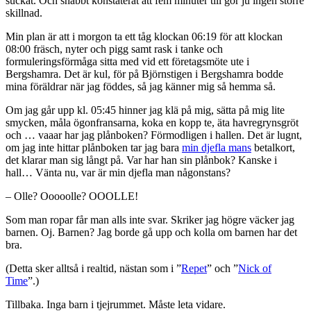
suckat. Och snabbt konstaterat att fem minuter till gör ju ingen större
skillnad.
Min plan är att i morgon ta ett tåg klockan 06:19 för att klockan
08:00 fräsch, nyter och pigg samt rask i tanke och
formuleringsförmåga sitta med vid ett företagsmöte ute i
Bergshamra. Det är kul, för på Björnstigen i Bergshamra bodde
mina föräldrar när jag föddes, så jag känner mig så hemma så.
Om jag går upp kl. 05:45 hinner jag klä på mig, sätta på mig lite
smycken, måla ögonfransarna, koka en kopp te, äta havregrynsgröt
och … vaaar har jag plånboken? Förmodligen i hallen. Det är lugnt,
om jag inte hittar plånboken tar jag bara
min djefla mans
betalkort,
det klarar man sig långt på. Var har han sin plånbok? Kanske i
hall… Vänta nu, var är min djefla man någonstans?
– Olle? Ooooolle? OOOLLE!
Som man ropar får man alls inte svar. Skriker jag högre väcker jag
barnen. Oj. Barnen? Jag borde gå upp och kolla om barnen har det
bra.
(Detta sker alltså i realtid, nästan som i ”
Repet
” och ”
Nick of
Time
”.)
Tillbaka. Inga barn i tjejrummet. Måste leta vidare.