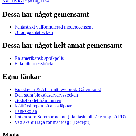
svenska
tåg
USA
tips
Dessa har något gemensamt
Fantastiskt välformulerad moderecensent
Onödiga citattecken
Dessa har något helt annat gemensamt
En amerikansk språkpolis
Fula biblioteksböcker
Egna länkar
Bokstävlar & AI – mitt levebröd. Gå en kurs!
Den stora bloggläsarvärvsveckan
Godisbrödet från himlen
Köttfärslimpan på allas läppar
Länkskolan
Lotten som Sommarpratare (i fantasin alltså: grupp på FB)
Vad ska du laga för mat idag? (Recept!)
Meta