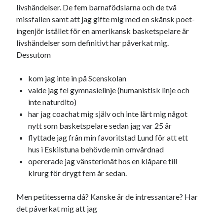
#blogg100
livshändelser. De fem barnafödslarna och de två
allmänbildning
barn
missfallen samt att jag gifte mig med en skånsk poet-
barnen
basket
corona
ingenjör istället för en amerikansk basketspelare är
bil
livshändelser som definitivt har påverkat mig.
död
film
England
fest
fotboll
Dessutom
jobb
historia
hotell
kom jag inte in på Scenskolan
Julkalendern
Julkalenderfacit
valde jag fel gymnasielinje (humanistisk linje och
inte naturdito)
julkalendern 2021
Julkalendern 2024
konst
har jag coachat mig själv och inte lärt mig något
minne
kåseri
mat
Lund
lifvet
nytt som basketspelare sedan jag var 25 år
minnen
flyttade jag från min favoritstad Lund för att ett
mode
musik
museum
hus i Eskilstuna behövde min omvårdnad
nostalgi
ord
radio
recept
opererade jag vänster
knät
hos en klåpare till
resa
kirurg för drygt fem år sedan.
skola
reklam
sekrutt
språk
Men petitesserna då? Kanske är de intressantare? Har
sommar
språkpolis
det påverkat mig att jag
svenska
tåg
tips
Stockholm