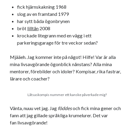
fick hjärnskakning 1968
USA
slog av en framtand 1979
har sytt båda ögonbrynen
bröt
lilltån
2008
Dessa har något gemensamt
krockade litegrann med en vägg i ett
parkeringsgarage för tre veckor sedan?
Fantastiskt välformulerad moderecensent
Onödiga citattecken
Mjääeh. Jag kommer inte på något! Hilfe! Var är alla
mina livsavgörande ögonblick nånstans? Alla mina
mentorer, förebilder och idoler? Kompisar, rika fastrar,
Dessa har något helt annat gemensamt
lärare och coacher?
En amerikansk språkpolis
Fula biblioteksböcker
Låtsaskompis nummer ett kanske påverkade mig?
Vänta, nuuu vet jag. Jag
föddes
och fick mina gener och
Egna länkar
fann att jag gillade språkliga krumelurer. Det var
Bokstävlar & AI – mitt levebröd. Gå en kurs!
fan livsavgörande!
Den stora bloggläsarvärvsveckan