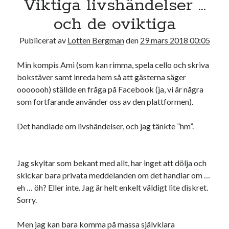
Viktiga livshändelser …
19
20
21
22
23
24
25
och de oviktiga
26
27
28
29
30
31
Publicerat av
Lotten Bergman
den
29 mars 2018 00:05
« feb
apr »
Min kompis Ami (som kan rimma, spela cello och skriva
bokstäver samt inreda hem så att gästerna säger
Sök
ooooooh) ställde en fråga på Facebook (ja, vi är några
som fortfarande använder oss av den plattformen).
Det handlade om livshändelser, och jag tänkte ”hm”.
Kategorier
Jag skyltar som bekant med allt, har inget att dölja och
Kategorier
skickar bara privata meddelanden om det handlar om …
eh … öh? Eller inte. Jag är helt enkelt väldigt lite diskret.
Sorry.
Etiketter
Men jag kan bara komma på massa självklara