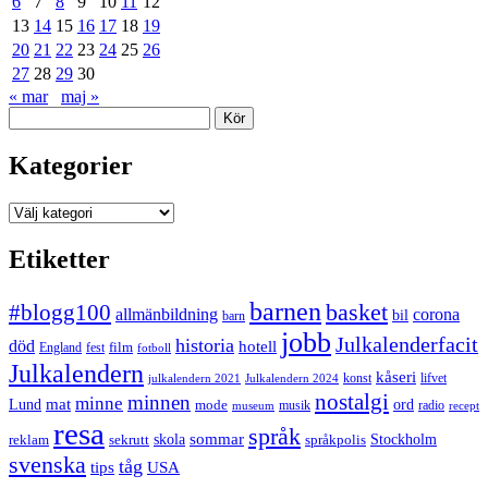
6
7
8
9
10
11
12
13
14
15
16
17
18
19
20
21
22
23
24
25
26
27
28
29
30
« mar
maj »
Sök
Kategorier
Kategorier
Etiketter
barnen
#blogg100
basket
allmänbildning
corona
bil
barn
jobb
Julkalenderfacit
historia
död
hotell
England
fest
film
fotboll
Julkalendern
kåseri
julkalendern 2021
Julkalendern 2024
konst
lifvet
nostalgi
minnen
minne
mat
Lund
mode
ord
musik
radio
museum
recept
resa
språk
sommar
reklam
sekrutt
skola
språkpolis
Stockholm
svenska
tåg
USA
tips