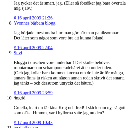
Jag tycker det är smart, jag. (Eller så försöker jag bara övertala
mig själv.)
#
16 april 2009 21:26
Yvonnes bärbara blogg
Jag började mest undra hur man gör när man paniksomnar.
Det låter som något som vore bra att kunna ibland.
#
16 april 2009 22:04
Suvi
Blogga i duschen vore underbart! Det skulle behövas
robotarmar som schamponeradehåret åt en under tiden.
(Och jag kollar bara kommentarerna om de inte är för många,
annars finns ju risken att någon annan redan skrivit det smarta
jag tänkt – och dessutom uttryckt det bättre.)
#
16 april 2009 23:59
/ingrid
Cruella, klart du får låna Krig och fred! I skick som ny, så gott
som oläst. Hmmm, var i hyllorna satte jag nu den?
#
17 april 2009 10:43
en djefla man