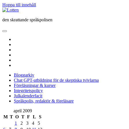
Hoppa till innehåll
Lotten
den skrattande språkpolisen
öppna
primär
twitter
meny
facebook
instagram
linkedin
rss
e-
post
Bloggarkiv
Chat GPT-utbildning för de skeptiska tvivlarna
Föreläsningar & kurser
Integritetspolicy
Julkalenderfacit
Språkpolis, redaktör & föreläsare
Sidopanel
april 2009
M
T
O
T
F
L
S
1
2
3
4
5