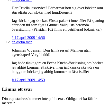
Har Cruella lässervice? Förbarmar hon sig över böcker som
står olästa och slokar med hundöronen?
Jag skickar, jag skickar. Första paketet innehåller På spaning
efter den tid som flytt i Gunnel Vallquists berömda
översättning. (På sidan 102 finns ett petrifierad bokmärke.)
#
17 april 2009 14:56
en djefla man
Johannes V. Jensen: Den långa resan! Mannen utan
egenskaper! Vergilii död!
Jag hade tänkt göra en Pecha Kucha-föreläsning om böcker
jag aldrig kommer att skriva, men jag kanske ska göra en
blogg om böcker jag aldrig kommer att läsa istället
#
17 april 2009 14:59
Lämna ett svar
Din e-postadress kommer inte publiceras.
Obligatoriska fält är
märkta
*