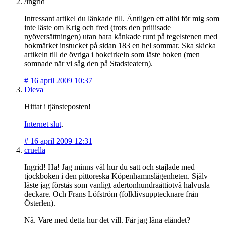
/ingrid
Intressant artikel du länkade till. Äntligen ett alibi för mig som
inte läste om Krig och fred (trots den priiiisade
nyöversättningen) utan bara kånkade runt på tegelstenen med
bokmärket instucket på sidan 183 en hel sommar. Ska skicka
artikeln till de övriga i bokcirkeln som läste boken (men
somnade när vi såg den på Stadsteatern).
#
16 april 2009 10:37
Dieva
Hittat i tjänsteposten!
Internet slut
.
#
16 april 2009 12:31
cruella
Ingrid! Ha! Jag minns väl hur du satt och stajlade med
tjockboken i den pittoreska Köpenhamnslägenheten. Själv
läste jag förstås som vanligt adertonhundraåttiotvå halvusla
deckare. Och Frans Löfström (folklivsupptecknare från
Österlen).
Nå. Vare med detta hur det vill. Får jag låna eländet?