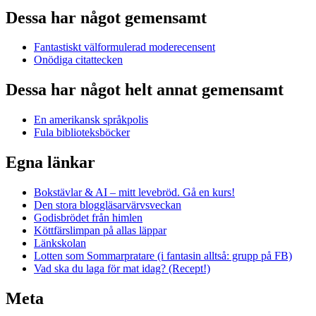
Dessa har något gemensamt
Fantastiskt välformulerad moderecensent
Onödiga citattecken
Dessa har något helt annat gemensamt
En amerikansk språkpolis
Fula biblioteksböcker
Egna länkar
Bokstävlar & AI – mitt levebröd. Gå en kurs!
Den stora bloggläsarvärvsveckan
Godisbrödet från himlen
Köttfärslimpan på allas läppar
Länkskolan
Lotten som Sommarpratare (i fantasin alltså: grupp på FB)
Vad ska du laga för mat idag? (Recept!)
Meta