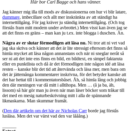
Här bor Carl Bagge och hans vänner.
Jag känner mig illa till mods av diskussionerna om hur vi blir latare,
dummare
, imbecillare och allt mer inskränkta av att ständigt ha
internettillgång. För jag kräver ju ständig internettillgång. (Och tog
förstås fram mitt modem under avbrottet.) Men visst kan även jag se
att det finns en gräns – man kan ju t.ex. inte blogga i duschen. Än.
Några av er slutar förmodligen att läsa nu.
Ni tror att ni vet vad
jag ska skriva och känner att det är lite stressigt eftersom det finns så
himla mycket att läsa någon annanstans och när ni sneglar neråt så
ser ni att det inte ens finns en bild, en bildtext, en simpel faktaruta
eller en punktlista och då är det förmodligen inte någon idé att läsa
resten – kanske blir det tid att återvända och läsa mer, men bara om
det är jättemånga kommentarer inskrivna, för det betyder kanske att
det har hettat till i kommentatorsbåset. Åh, så himla lång och jobbig
den där meningen var då mitt i alltihopa. Men … (å ja ba, äh,
lissom) så här gör man ju även när man läser böcker som tråkar till
det med en mesig naturbeskrivning mitt i alla de spännande
likmaskarna. Man skummar framåt.
(
Den där artikeln om det här av Nicholas Carr
borde jag förstås
lusläsa. Men det var värst vad den var lååång.)
______