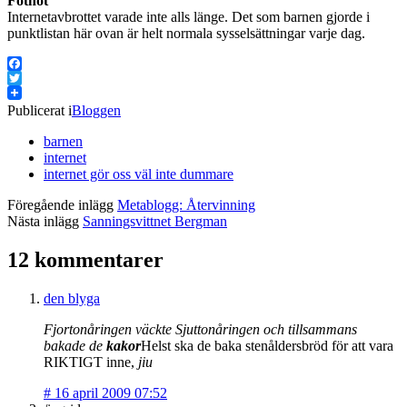
Fotnot
Internetavbrottet varade inte alls länge. Det som barnen gjorde i
punktlistan här ovan är helt normala sysselsättningar varje dag.
Facebook
Twitter
Publicerat i
Bloggen
barnen
internet
internet gör oss väl inte dummare
Föregående inlägg
Metablogg: Återvinning
Nästa inlägg
Sanningsvittnet Bergman
12 kommentarer
den blyga
Fjortonåringen väckte Sjuttonåringen och tillsammans
bakade de
kakor
Helst ska de baka stenåldersbröd för att vara
RIKTIGT inne,
jiu
#
16 april 2009 07:52