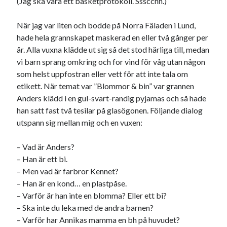
(Jag ska vara ett basketprotokoll. Ssscchh.)
#blogg100
allmänbildning
barn
När jag var liten och bodde på Norra Fäladen i Lund,
barnen
basket
corona
bil
hade hela grannskapet maskerad en eller två gånger per
död
år. Alla vuxna klädde ut sig så det stod härliga till, medan
film
England
fest
fotboll
vi barn sprang omkring och for vind för våg utan någon
jobb
historia
hotell
som helst uppfostran eller vett för att inte tala om
etikett. När temat var ”Blommor & bin” var grannen
Julkalendern
Julkalenderfacit
Anders klädd i en gul-svart-randig pyjamas och så hade
julkalendern 2021
Julkalendern 2024
konst
han satt fast två tesilar på glasögonen. Följande dialog
utspann sig mellan mig och en vuxen:
minne
kåseri
mat
Lund
lifvet
minnen
mode
musik
museum
– Vad är Anders?
nostalgi
– Han är ett bi.
ord
radio
recept
– Men vad är farbror Kennet?
resa
– Han är en kond… en plastpåse.
skola
reklam
sekrutt
– Varför är han inte en blomma? Eller ett bi?
språk
sommar
språkpolis
– Ska inte du leka med de andra barnen?
– Varför har Annikas mamma en bh på huvudet?
svenska
tåg
tips
Stockholm