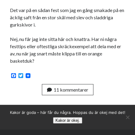
USA
Det var på en sådan fest som jag en gång smakade på en
äcklig saft från en stor skål med slev och sladdriga
gurkskivor i.
Dessa har något gemensamt
Nej, nu får jag inte sitta här och knattra. Har ni några
Fantastiskt välformulerad moderecensent
festtips eller oftestliga skräckexempel att dela med er
Onödiga citattecken
av, nu när jag snart måste klippa till en orange
basketduk?
Dessa har något helt annat gemensamt
F
T
a
w
En amerikansk språkpolis
c
i
11 kommentarer
e
t
Fula biblioteksböcker
b
t
o
e
o
r
k
Egna länkar
Kakor är goda – här får du några. Hoppas du är okej med det!
Kakor är okej.
Bokstävlar & AI – mitt levebröd. Gå en kurs!
Den stora bloggläsarvärvsveckan