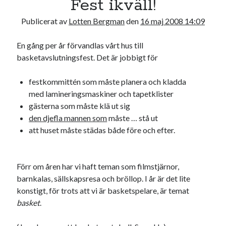
Fest ikväll!
19
20
21
22
23
24
25
Publicerat av
Lotten Bergman
den
16 maj 2008 14:09
26
27
28
29
30
31
En gång per år förvandlas vårt hus till
« apr
jun »
basketavslutningsfest. Det är jobbigt för
festkommittén som måste planera och kladda
Sök
med lamineringsmaskiner och tapetklister
gästerna som måste klä ut sig
den djefla mannen som
måste … stå ut
att huset måste städas både före och efter.
Kategorier
Förr om åren har vi haft teman som filmstjärnor,
Kategorier
barnkalas, sällskapsresa och bröllop. I år är det lite
konstigt, för trots att vi är basketspelare, är temat
basket
.
Etiketter