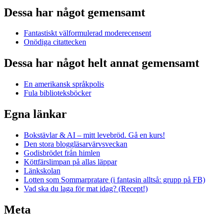
Dessa har något gemensamt
Fantastiskt välformulerad moderecensent
Onödiga citattecken
Dessa har något helt annat gemensamt
En amerikansk språkpolis
Fula biblioteksböcker
Egna länkar
Bokstävlar & AI – mitt levebröd. Gå en kurs!
Den stora bloggläsarvärvsveckan
Godisbrödet från himlen
Köttfärslimpan på allas läppar
Länkskolan
Lotten som Sommarpratare (i fantasin alltså: grupp på FB)
Vad ska du laga för mat idag? (Recept!)
Meta