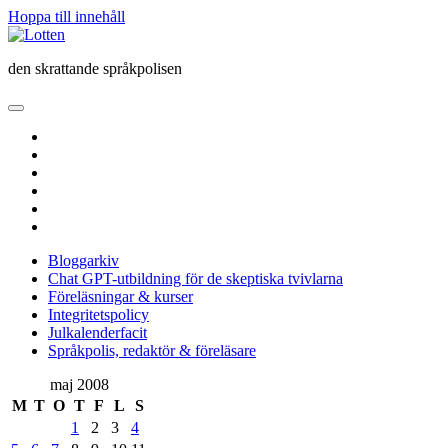
Hoppa till innehåll
Lotten
den skrattande språkpolisen
öppna
primär
twitter
meny
facebook
instagram
linkedin
rss
e-
post
Bloggarkiv
Chat GPT-utbildning för de skeptiska tvivlarna
Föreläsningar & kurser
Integritetspolicy
Julkalenderfacit
Språkpolis, redaktör & föreläsare
Sidopanel
maj 2008
M
T
O
T
F
L
S
1
2
3
4