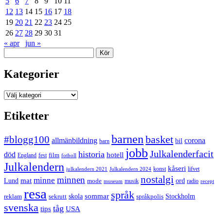
5
6
7
8
9
10
11
12
13
14
15
16
17
18
19
20
21
22
23
24
25
26
27
28
29
30
31
« apr
jun »
Sök
Kategorier
Kategorier
Etiketter
barnen
#blogg100
basket
allmänbildning
corona
bil
barn
jobb
Julkalenderfacit
historia
död
hotell
England
fest
film
fotboll
Julkalendern
kåseri
julkalendern 2021
Julkalendern 2024
konst
lifvet
nostalgi
minnen
minne
mat
Lund
mode
ord
musik
radio
museum
recept
resa
språk
sommar
reklam
sekrutt
skola
språkpolis
Stockholm
svenska
tåg
USA
tips