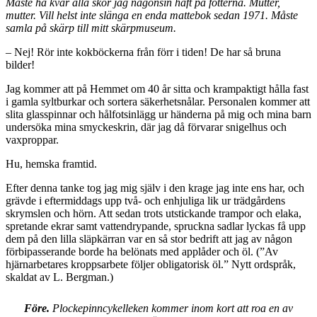
Måste ha kvar alla skor jag någonsin haft på fötterna. Mutter,
mutter. Vill helst inte slänga en enda mattebok sedan 1971. Måste
samla på skärp till mitt skärpmuseum.
– Nej! Rör inte kokböckerna från förr i tiden! De har så bruna
bilder!
Jag kommer att på Hemmet om 40 år sitta och krampaktigt hålla fast
i gamla syltburkar och sortera säkerhetsnålar. Personalen kommer att
slita glasspinnar och hålfotsinlägg ur händerna på mig och mina barn
undersöka mina smyckeskrin, där jag då förvarar snigelhus och
vaxproppar.
Hu, hemska framtid.
Efter denna tanke tog jag mig själv i den krage jag inte ens har, och
grävde i eftermiddags upp två- och enhjuliga lik ur trädgårdens
skrymslen och hörn. Att sedan trots utstickande trampor och elaka,
spretande ekrar samt vattendrypande, spruckna sadlar lyckas få upp
dem på den lilla släpkärran var en så stor bedrift att jag av någon
förbipasserande borde ha belönats med applåder och öl. (”Av
hjärnarbetares kroppsarbete följer obligatorisk öl.” Nytt ordspråk,
skaldat av L. Bergman.)
Före.
Plockepinncykelleken kommer inom kort att roa en av