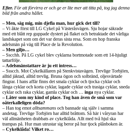
Efter.
För att förvirra er och ge er lite mer att titta på, tog jag denna
bild från andra hållet.
– Men, säg mig, min djefla man, hur gick det till?
– Vi åkte först till LG Cykel på Västeråsvägen. Sju hojar säkrade
med ett blått rep guppade dystert på flaket och betraktade det vårliga
landskapet som om det var deras sista resa. Som en hop franska
adelsmän på väg till Place de la Revolution.
– Men giljo…
– Sscchh. På LG cykel blev cyklarna bortmotade som ett 14-hjuligt
tattarfölje.
– Adelsmänstattare är ju ett intress…
– Ssscch. Mot Cykelkällaren på Stenkvistavägen. Trevlige Torbjörn,
alltid jäktad, alltid trevlig. Bruna ögon och solbränd, oljesvärtade
fingrar. I hans affär finns det smala cyklar och tjocka cyklar och
långa cyklar och korta cyklar, lagade cyklar och trasiga cyklar, sneda
cyklar och raka cyklar, gamla cyklar och …
inga
nya cyklar.
– Låter som my kind of place. Tog han även de små som var
oåterkalleligen döda?
– Han tog emot
alltsammans
och bannade sig själv i samma
andetag. Trevlige Torbjörn har alltid bråttom. Så här i våryran har
väl allmänheten drabbats av cykelklåda. Allt med två hjul ska
trampas på. Hur man utrustar sig beror på hur tjock plånboken är.
– Cykelklåda! Vilket ro…