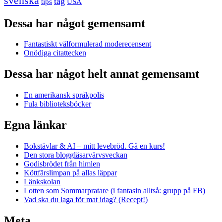
svenska
tåg
USA
tips
Dessa har något gemensamt
Fantastiskt välformulerad moderecensent
Onödiga citattecken
Dessa har något helt annat gemensamt
En amerikansk språkpolis
Fula biblioteksböcker
Egna länkar
Bokstävlar & AI – mitt levebröd. Gå en kurs!
Den stora bloggläsarvärvsveckan
Godisbrödet från himlen
Köttfärslimpan på allas läppar
Länkskolan
Lotten som Sommarpratare (i fantasin alltså: grupp på FB)
Vad ska du laga för mat idag? (Recept!)
Meta