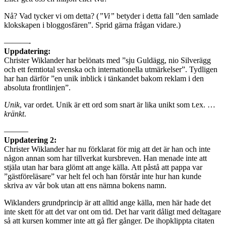
Nå? Vad tycker vi om detta? (
”Vi”
betyder i detta fall ”den samlade
klokskapen i bloggosfären”. Sprid gärna frågan vidare.)
———-
Uppdatering:
Christer Wiklander har belönats
med ”sju Guldägg, nio Silverägg
och ett femtiotal svenska och internationella utmärkelser”. Tydligen
har han därför ”en unik inblick i tänkandet bakom reklam i den
absoluta frontlinjen”.
Unik
, var ordet. Unik är ett ord som snart är lika unikt som t.ex. …
kränkt
.
———
Uppdatering 2:
Christer Wiklander har nu förklarat för mig att det är han och inte
någon annan som har tillverkat kursbreven. Han menade inte att
stjäla utan har bara glömt att ange källa. Att påstå att pappa var
”gästföreläsare” var helt fel och han förstår inte hur han kunde
skriva av vår bok utan att ens nämna bokens namn.
Wiklanders grundprincip är att alltid ange källa, men här hade det
inte skett för att det var ont om tid. Det har varit dåligt med deltagare
så att kursen kommer inte att gå fler gånger. De ihopklippta citaten