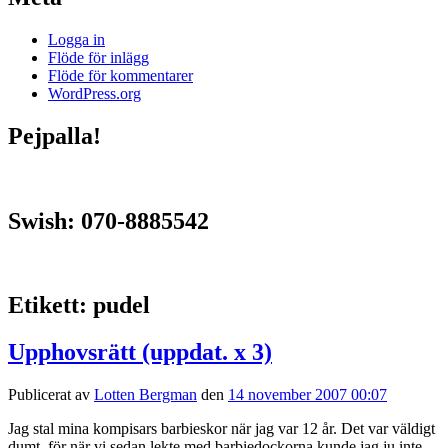
Logga in
Flöde för inlägg
Flöde för kommentarer
WordPress.org
Pejpalla!
Swish: 070-8885542
Etikett:
pudel
Upphovsrätt (uppdat. x 3)
Publicerat av
Lotten Bergman
den
14 november 2007 00:07
Jag stal mina kompisars barbieskor när jag var 12 år. Det var väldigt
dumt, för när vi sedan lekte med barbiedockorna kunde jag ju inte