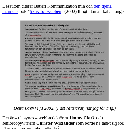
Dessutom citerar Batteri Kommunikation min och
den djefla
mannens
bok ”
Skriv för webben
” (2002) flitigt utan att källan anges.
Detta skrev vi ju 2002. (Fast rättstavat, har jag för mig.)
Det är – till synes – webbredaktören
Jimmy Clark
och
seniorcopywritern
Christer Wiklander
som borde ha tänkt sig för.
Eller gett oss en miljon eller två?