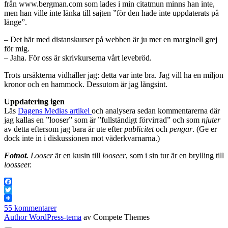
från www.bergman.com som lades i min citatmun minns han inte,
men han ville inte länka till sajten ”för den hade inte uppdaterats på
länge”.
– Det här med distanskurser på webben är ju mer en marginell grej
för mig.
– Jaha. För oss är skrivkurserna vårt levebröd.
Trots ursäkterna vidhåller jag: detta var inte bra. Jag vill ha en miljon
kronor och en hammock. Dessutom är jag långsint.
Uppdatering igen
Läs
Dagens Medias artikel
och analysera sedan kommentarerna där
jag kallas en ”looser” som är ”fullständigt förvirrad
” och som
njuter
av detta eftersom jag bara är ute efter
publicitet
och
pengar
. (Ge er
dock inte in i diskussionen mot väderkvarnarna.)
Fotnot.
Looser
är en kusin till
looseer
, som i sin tur är en brylling till
loosseer.
Facebook
Twitter
55 kommentarer
Author WordPress-tema
av Compete Themes