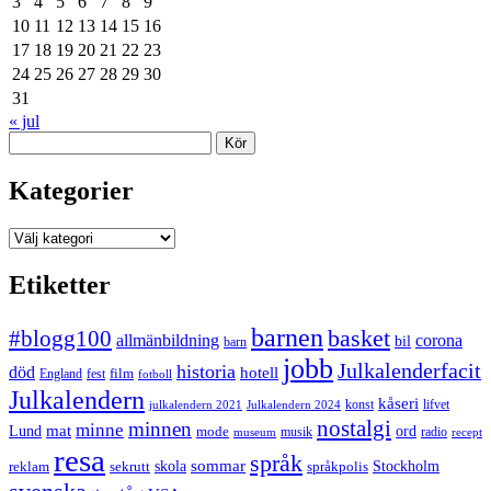
3
4
5
6
7
8
9
10
11
12
13
14
15
16
17
18
19
20
21
22
23
24
25
26
27
28
29
30
31
« jul
Sök
Kategorier
Kategorier
Etiketter
barnen
#blogg100
basket
allmänbildning
corona
bil
barn
jobb
Julkalenderfacit
historia
död
hotell
England
fest
film
fotboll
Julkalendern
kåseri
julkalendern 2021
Julkalendern 2024
konst
lifvet
nostalgi
minnen
minne
mat
Lund
mode
ord
musik
radio
museum
recept
resa
språk
sommar
reklam
sekrutt
skola
språkpolis
Stockholm