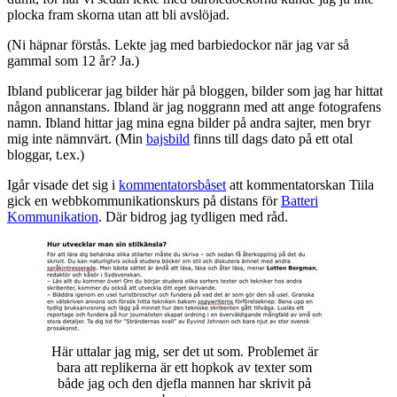
plocka fram skorna utan att bli avslöjad.
(Ni häpnar förstås. Lekte jag med barbiedockor när jag var så
gammal som 12 år? Ja.)
Ibland publicerar jag bilder här på bloggen, bilder som jag har hittat
någon annanstans. Ibland är jag noggrann med att ange fotografens
namn. Ibland hittar jag mina egna bilder på andra sajter, men bryr
mig inte nämnvärt. (Min
bajsbild
finns till dags dato på ett otal
bloggar, t.ex.)
Igår visade det sig i
kommentatorsbåset
att kommentatorskan Tiila
gick en webbkommunikationskurs på distans för
Batteri
Kommunikation
. Där bidrog jag tydligen med råd.
Här uttalar jag mig, ser det ut som. Problemet är
bara att replikerna är ett hopkok av texter som
både jag och den djefla mannen har skrivit på