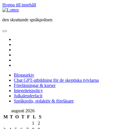
Hoppa till innehåll
Lotten
den skrattande språkpolisen
öppna
primär
twitter
meny
facebook
instagram
linkedin
rss
e-
post
Bloggarkiv
Chat GPT-utbildning för de skeptiska tvivlarna
Föreläsningar & kurser
Integritetspolicy
Julkalenderfacit
Språkpolis, redaktör & föreläsare
Sidopanel
augusti 2026
M
T
O
T
F
L
S
1
2