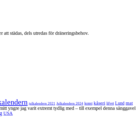
er att städas, dels utredas för dräneringsbehov.
kalendern
mat
kåseri
Lund
julkalendern 2021
Julkalendern 2024
konst
lifvet
tt yngre jag varit extremt tydlig med – till exempel denna sänggavel
g
USA