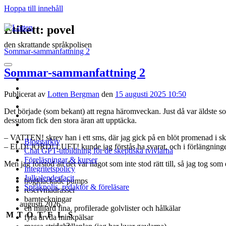
Hoppa till innehåll
Lotten
Etikett:
povel
den skrattande språkpolisen
Sommar-sammanfattning 2
öppna
Sommar-sammanfattning 2
primär
twitter
meny
facebook
Publicerat av
Lotten Bergman
den
15 augusti 2025 10:50
instagram
linkedin
Det började (som bekant) att regna häromveckan. Just då var äldste 
rss
dessutom fick den stora äran att upptäcka.
e-
post
– VATTEN! skrev han i ett sms, där jag gick på en blöt promenad i s
Bloggarkiv
– ELD! JORD! LUFT! kunde jag förstås ha svarat, och i förlängninge
Chat GPT-utbildning för de skeptiska tvivlarna
Föreläsningar & kurser
Men jag förstod att det var något som inte stod rätt till, så jag tog s
Integritetspolicy
Julkalenderfacit
högklackade pumps
Språkpolis, redaktör & föreläsare
reservmadrasser
barnteckningar
Sidopanel
augusti 2026
en miljard fina, profilerade golvlister och hålkälar
M
T
O
T
F
L
S
fyra ärvda minkpälsar
1
2