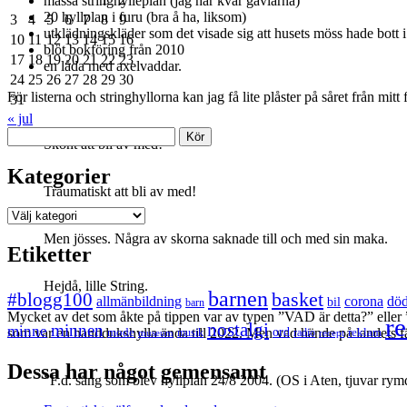
massa stringhylleplan (jag har kvar gavlarna)
20 hyllplan i furu (bra å ha, liksom)
3
4
5
6
7
8
9
utklädningskläder som det visade sig att husets möss hade bott i
10
11
12
13
14
15
16
blöt bokföring från 2010
17
18
19
20
21
22
23
en låda med axelvaddar.
24
25
26
27
28
29
30
För listerna och stringhyllorna kan jag få lite plåster på såret från mi
31
« jul
Sök
Skönt att bli av med!
Kategorier
Traumatiskt att bli av med!
Kategorier
Men jösses. Några av skorna saknade till och med sin maka.
Etiketter
Hejdå, lille String.
barnen
#blogg100
basket
allmänbildning
corona
dö
bil
barn
Mycket av det som åkte på tippen var av typen ”VAD är detta?” eller 
re
nostalgi
minnen
minne
mode
ord
reklam
som var en handdukshylla ända till 2022. Men vad hände på landets 
musik
radio
museum
recept
Dessa har något gemensamt
”F.d. säng som blev hyllplan 24/8 2004. (OS i Aten, tjuvar rym