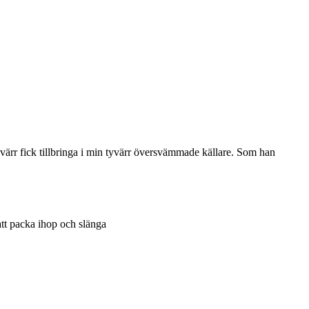
ärr fick tillbringa i min tyvärr översvämmade källare. Som han
 att packa ihop och slänga