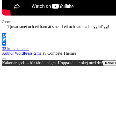
Pssst.
Ja. Tjuvar smet och ett barn åt smet. I ett och samma blogginlägg!
Facebook
Twitter
32 kommentarer
Author WordPress-tema
av Compete Themes
Rulla
Kakor är goda – här får du några. Hoppas du är okej med det!
Kakor ä
till
toppen