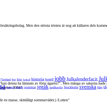
tt försäkringsbolag. Men den största trösten är nog att källaren dels komm
jobb
Jul
Julkalenderfacit
historia
d
hotell
England
fest
film
fotboll
”kan denna ha lämnats av förre ägaren?”. Men många av sakerna hade mi
sa
språk
svenska
tå
sommar
tips
sekrutt
skola
språkpolis
Stockholm
fängelser 2004?
de en masse, skitdåligt sommarväder.) /Lotten”