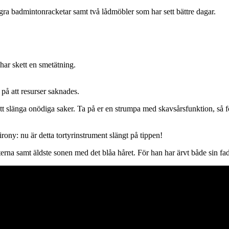
några badmintonracketar samt två lådmöbler som har sett bättre dagar.
 har skett en smetätning.
e på att resurser saknades.
 att slänga onödiga saker. Ta på er en strumpa med skavsårsfunktion, så f
irony: nu är detta tortyrinstrument slängt på tippen!
sterna samt äldste sonen med det blåa håret. För han har ärvt både sin fa