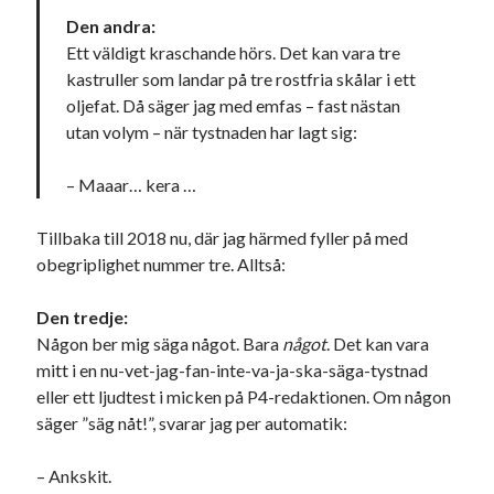
Den andra:
Ett väldigt kraschande hörs. Det kan vara tre
kastruller som landar på tre rostfria skålar i ett
oljefat. Då säger jag med emfas – fast nästan
utan volym – när tystnaden har lagt sig:
– Maaar… kera …
Tillbaka till 2018 nu, där jag härmed fyller på med
obegriplighet nummer tre. Alltså:
Den tredje:
Någon ber mig säga något. Bara
något
. Det kan vara
mitt i en nu-vet-jag-fan-inte-va-ja-ska-säga-tystnad
eller ett ljudtest i micken på P4-redaktionen. Om någon
säger ”säg nåt!”, svarar jag per automatik:
– Ankskit.