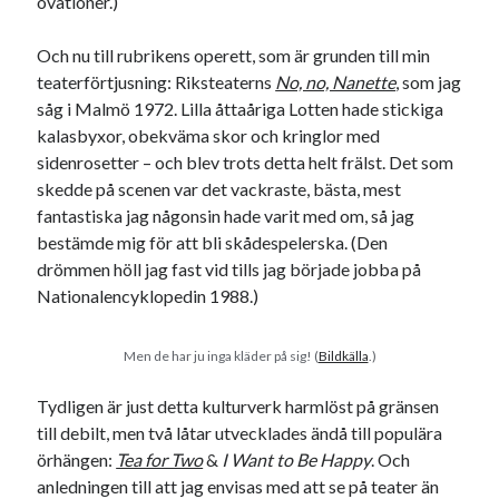
ovationer.)
Och nu till rubrikens operett, som är grunden till min
teaterförtjusning: Riksteaterns
No, no, Nanette
, som jag
såg i Malmö 1972. Lilla åttaåriga Lotten hade stickiga
kalasbyxor, obekväma skor och kringlor med
Swish: 070-8885542
sidenrosetter – och blev trots detta helt frälst. Det som
skedde på scenen var det vackraste, bästa, mest
fantastiska jag någonsin hade varit med om, så jag
bestämde mig för att bli skådespelerska. (Den
drömmen höll jag fast vid tills jag började jobba på
Nationalencyklopedin 1988.)
Men de har ju inga kläder på sig! (
Bildkälla
.)
Tydligen är just detta kulturverk harmlöst på gränsen
till debilt, men två låtar utvecklades ändå till populära
örhängen:
Tea for Two
&
I Want to Be Happy
. Och
anledningen till att jag envisas med att se på teater än