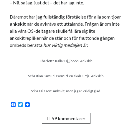
– Nä, sa jag, just det – det har jag inte.
Däremot har jag fullständig förståelse för alla som tjoar
ankskit
när de avkrävs ett uttalande. Frågan är om inte
alla våra OS-deltagare skulle få lära sig lite
ankskitrepliker när de står och för fnuttonde gången
ombeds berätta
hur viktig medaljen är
.
Charlotte Kalla: Oj, joooh. Ankskit.
Sebastian Samuelsson: På en skala? Ptja. Ankskit?
Stina Nilsson: Ankskit, men jag är väldigt glad.
F
T
a
w
c
i
59 kommentarer
e
t
b
t
o
e