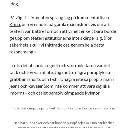
idag.
På väg till Dramaten sprang jag på kommentatösen
Karin
, och vi enades på gamla människors vis om att
teatern var bättre förr och att vi helt enkelt bara borde
ge upp om teaterinstitutionerna inte skärper sig. (För
säkerhets skull: vi fnittrade oss genom hela detta
resonemang.)
Trots det absurda regnet och stormvindarna var det
tack och lov varmt ute. Jag mötte några paraplylösa
grabbar i shorts och t-shirt, några inte så propra män i
jeans och kavajer (som inte kommer att vara sig lika
imorrn) – och otalet paraplykämpande kvinnor.
Förtvivlat kämpade paraplyet för att inte spolas bort av regnmassorna.
Han har sköna skor och har köpt en plastpåsejacka. Hon har klackar,
snygg frisyr och ett paraply som är lika robust som en minikjol.