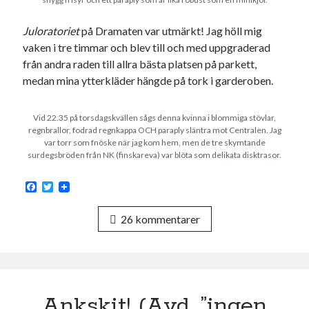
Juloratoriet
på Dramaten var utmärkt! Jag höll mig
vaken i tre timmar och blev till och med uppgraderad
från andra raden till allra bästa platsen på parkett,
medan mina ytterkläder hängde på tork i garderoben.
Vid 22.35 på torsdagskvällen sågs denna kvinna i blommiga stövlar,
regnbrallor, fodrad regnkappa OCH paraply släntra mot Centralen. Jag
var torr som fnöske när jag kom hem, men de tre skymtande
surdegsbröden från NK (finskareva) var blöta som delikata disktrasor.
F
T
a
w
c
i
26 kommentarer
e
t
b
t
o
e
o
r
k
Ankskit! (Avd. ”ingen