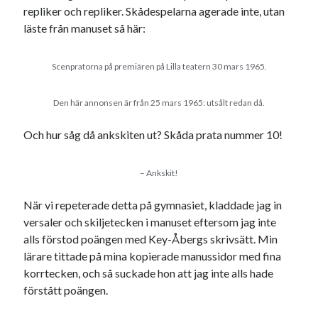
repliker och repliker. Skådespelarna agerade inte, utan
läste från manuset så här:
Scenpratorna på premiären på Lilla teatern 30 mars 1965.
Den här annonsen är från 25 mars 1965: utsålt redan då.
Och hur såg då ankskiten ut? Skåda prata nummer 10!
– Ankskit!
När vi repeterade detta på gymnasiet, kladdade jag in
versaler och skiljetecken i manuset eftersom jag inte
alls förstod poängen med Key-Åbergs skrivsätt. Min
lärare tittade på mina kopierade manussidor med fina
korrtecken, och så suckade hon att jag inte alls hade
förstått poängen.