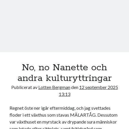
17
18
19
20
21
22
23
24
25
26
27
28
29
30
31
« jul
Sök
No, no Nanette och
andra kulturyttringar
Publicerat av
Lotten Bergman
den
12 september 2025
13:13
Kategorier
Kategorier
Regnet öste ner igår eftermiddag, och jag svettades
floder i ett växthus som stavas MÄLARTÅG. Dessutom
var växthuset en myrstack av drypande sura människor
som letade efter sittplats, samt fritidsgård som