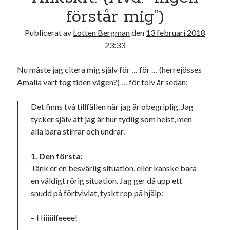
förstår mig”)
Publicerat av
Lotten Bergman
den
13 februari 2018
23:33
Nu måste jag citera mig själv för … för … (herrejösses
Amalia vart tog tiden vägen?) …
för tolv år sedan
:
Det finns två tillfällen när jag är obegriplig. Jag
tycker själv att jag är hur tydlig som helst, men
alla bara stirrar och undrar.
1. Den första:
Tänk er en besvärlig situation, eller kanske bara
en väldigt rörig situation. Jag ger då upp ett
snudd på förtvivlat, tyskt rop på hjälp:
– Hiiiiilfeeee!