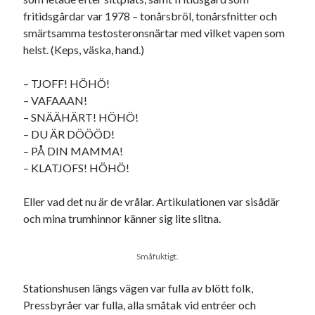
Etiketter
fritidsgårdar var 1978 – tonårsbröl, tonårsfnitter och
#blogg100
smärtsamma testosteronsnärtar med vilket vapen som
allmänbildning
barn
helst. (Keps, väska, hand.)
barnen
basket
corona
bil
– TJOFF! HÖHÖ!
död
film
England
fest
fotboll
– VAFAAAN!
jobb
historia
– SNÄÄHÄRT! HÖHÖ!
hotell
– DU ÄR DÖÖÖD!
Julkalendern
Julkalenderfacit
– PÅ DIN MAMMA!
– KLATJOFS! HÖHÖ!
julkalendern 2021
Julkalendern 2024
konst
minne
kåseri
mat
Lund
lifvet
Eller vad det nu är de vrålar. Artikulationen var sisådär
minnen
och mina trumhinnor känner sig lite slitna.
mode
musik
museum
nostalgi
ord
radio
recept
Småfuktigt.
resa
skola
reklam
sekrutt
Stationshusen längs vägen var fulla av blött folk,
språk
Pressbyråer var fulla, alla småtak vid entréer och
sommar
språkpolis