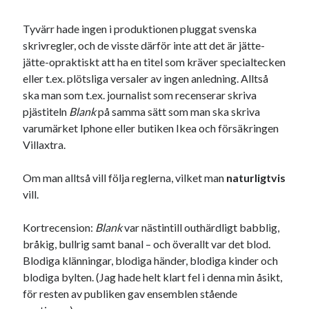
Den stora bloggläsarvärvsveckan
Godisbrödet från himlen
Tyvärr hade ingen i produktionen pluggat svenska
Köttfärslimpan på allas läppar
skrivregler, och de visste därför inte att det är jätte-
Länkskolan
jätte-opraktiskt att ha en titel som kräver specialtecken
Lotten som Sommarpratare (i fantasin alltså: grupp på FB)
eller t.ex. plötsliga versaler av ingen anledning. Alltså
Vad ska du laga för mat idag? (Recept!)
ska man som t.ex. journalist som recenserar skriva
pjästiteln
Blank
på samma sätt som man ska skriva
varumärket Iphone eller butiken Ikea och försäkringen
Villaxtra.
Meta
Logga in
Om man alltså vill följa reglerna, vilket man
naturligtvis
Flöde för inlägg
vill.
Flöde för kommentarer
WordPress.org
Kortrecension:
Blank
var nästintill outhärdligt babblig,
bråkig, bullrig samt banal – och överallt var det blod.
Blodiga klänningar, blodiga händer, blodiga kinder och
blodiga bylten. (Jag hade helt klart fel i denna min åsikt,
för resten av publiken gav ensemblen stående
Pejpalla!