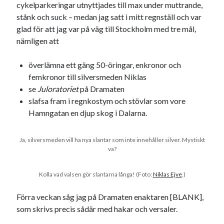
cykelparkeringar utnyttjades till max under muttrande,
svenska
tåg
tips
Stockholm
stånk och suck – medan jag satt i mitt regnställ och var
glad för att jag var på väg till Stockholm med tre mål
,
USA
nämligen att
överlämna ett gäng 50-öringar, enkronor och
Dessa har något gemensamt
femkronor till silversmeden Niklas
Fantastiskt välformulerad moderecensent
se
Juloratoriet
på Dramaten
Onödiga citattecken
slafsa fram i regnkostym och stövlar som vore
Hamngatan en djup skog i Dalarna.
Dessa har något helt annat gemensamt
Ja, silversmeden vill ha nya slantar som inte innehåller silver. Mystiskt
va?
En amerikansk språkpolis
Fula biblioteksböcker
Kolla vad valsen gör slantarna långa! (Foto:
Niklas Ejve
.)
Förra veckan såg jag på Dramaten enaktaren [BLANK],
Egna länkar
som skrivs precis sådär med hakar och versaler.
Bokstävlar & AI – mitt levebröd. Gå en kurs!