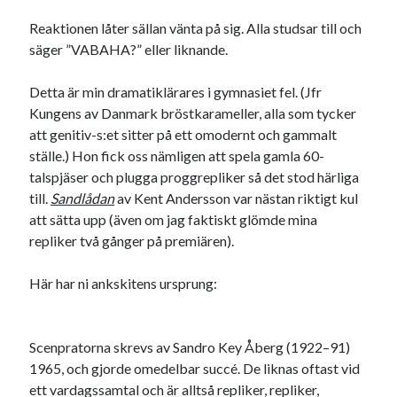
Reaktionen låter sällan vänta på sig. Alla studsar till och
säger ”VABAHA?” eller liknande.
Detta är min dramatiklärares i gymnasiet fel. (Jfr
Kungens av Danmark bröstkarameller, alla som tycker
att genitiv-s:et sitter på ett omodernt och gammalt
ställe.) Hon fick oss nämligen att spela gamla 60-
talspjäser och plugga proggrepliker så det stod härliga
till.
Sandlådan
av Kent Andersson var nästan riktigt kul
att sätta upp (även om jag faktiskt glömde mina
repliker två gånger på premiären).
Här har ni ankskitens ursprung:
Scenpratorna skrevs av Sandro Key Åberg (1922–91)
1965, och gjorde omedelbar succé. De liknas oftast vid
ett vardagssamtal och är alltså repliker, repliker,