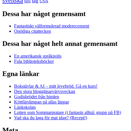
svenska
tåg
USA
tips
Dessa har något gemensamt
Fantastiskt välformulerad moderecensent
Onödiga citattecken
Dessa har något helt annat gemensamt
En amerikansk språkpolis
Fula biblioteksböcker
Egna länkar
Bokstävlar & AI – mitt levebröd. Gå en kurs!
Den stora bloggläsarvärvsveckan
Godisbrödet från himlen
Köttfärslimpan på allas läppar
Länkskolan
Lotten som Sommarpratare (i fantasin alltså: grupp på FB)
Vad ska du laga för mat idag? (Recept!)
Meta