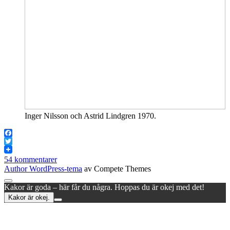
Inger Nilsson och Astrid Lindgren 1970.
Facebook
Twitter
54 kommentarer
Author WordPress-tema
av Compete Themes
Rulla
Kakor är goda – här får du några. Hoppas du är okej med det!
till
Kakor är okej.
toppen