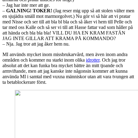
– Jag har inte mer att ge.
–
GALNING! TOKER!
(Jag reser mig upp så att stolen välter men
en sjujädra smäll mot marmorgolvet.) Nu gör vi så här att vi pratar
med Nisse och ser till att bla bl bla och så åker vi hem till Pelle och
tar med oss Kalle och så ser vi till att Hasse fattar vad som håller på
att hända och bla bla bla! VILL DU HA EN KRAM FASTÄN
JAG INTE GILLAR ATT KRAMA PÅ KOMMANDO?
– Nja. Jag tror att jag åker hem nu.
MI används mycket inom missbrukarvård, men även inom andra
områden och kommer nu starkt inom olika
idrotter
. Och jag tror
absolut att det kan funka bra mycket bättre än mitt tjoande och
armviftande, men att jag kanske inte någonsin kommer att kunna
använda MI i samtal med vuxna människor utan att vara tvungen att
ta betablockerare först.