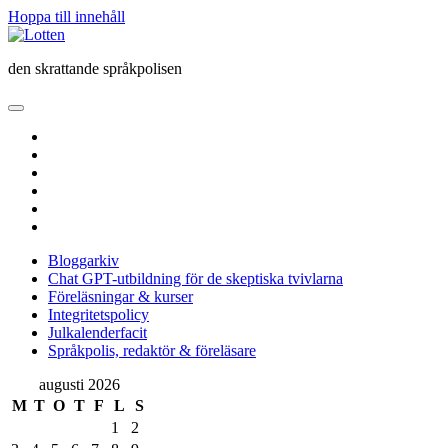
Hoppa till innehåll
Lotten
den skrattande språkpolisen
öppna
primär
twitter
meny
facebook
instagram
linkedin
rss
e-
post
Bloggarkiv
Chat GPT-utbildning för de skeptiska tvivlarna
Föreläsningar & kurser
Integritetspolicy
Julkalenderfacit
Språkpolis, redaktör & föreläsare
Sidopanel
augusti 2026
M
T
O
T
F
L
S
1
2