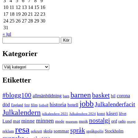
3
4
5
6
7
8
9
10
11
12
13
14
15
16
17
18
19
20
21
22
23
24
25
26
27
28
29
30
31
« jul
Sök
Kategorier
Kategorier
Etiketter
barnen
#blogg100
basket
allmänbildning
corona
bil
barn
jobb
Julkalenderfacit
historia
död
hotell
England
fest
film
fotboll
Julkalendern
kåseri
julkalendern 2021
Julkalendern 2024
konst
lifvet
nostalgi
minnen
minne
mat
Lund
mode
ord
musik
radio
museum
recept
resa
språk
sommar
reklam
sekrutt
skola
språkpolis
Stockholm