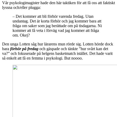
Vår psykologimagister hade den här taktiken för att få oss att faktiskt
lyssna och/eller plugga:
– Det kommer att bli förhör varenda fredag. Utan
undantag. Det är korta förhör och jag kommer bara att
fråga om saker som jag berättade om på tisdagarna. Ni
kommer att få veta i förväg vad jag kommer att fråga
om. Okej?
Den unga Lotten såg hur lärarens mun rörde sig. Lotten hörde dock
bara
förhör på freda
g
och gäspade och tänkte ”hur svårt kan det
va?” och fokuserade på helgens basketmatch istället. Det hade varit
så enkelt att få en femma i psykologi. But noooo.