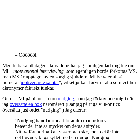
– Ööööööh.
Men tillbaka till dagens kurs. Idag har jag nämligen lärt mig lite om
MI –
m
otivational interviewing,
som egentligen borde förkortas MS,
men MS är upptaget av en sorglig sjukdom. MI betyder alltså
numera ”
motiverande samtal
”, vilket ju kan förvirra alla som vet hur
akronymer faktiskt funkar.
Och … MI påminner ju om
nudging
, som jag förkovrade mig i när
jag
översatte en bok
häromåret! (Där jag på inga villkor fick
översätta just ordet ”nudging”.) Jag citerar:
”Nudging handlar om att förändra människors
beteende, inte så mycket om deras attityder.
Attitydförändring kan visserligen ske, men det är inte
det huvudsakliga syftet med en nudge. Nudging