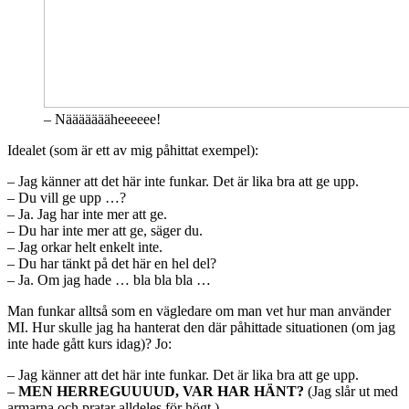
– Näääääääheeeeee!
Idealet (som är ett av mig påhittat exempel):
– Jag känner att det här inte funkar. Det är lika bra att ge upp.
– Du vill ge upp …?
– Ja. Jag har inte mer att ge.
– Du har inte mer att ge, säger du.
– Jag orkar helt enkelt inte.
– Du har tänkt på det här en hel del?
– Ja. Om jag hade … bla bla bla …
Man funkar alltså som en vägledare om man vet hur man använder
MI. Hur skulle jag ha hanterat den där påhittade situationen (om jag
inte hade gått kurs idag)? Jo:
– Jag känner att det här inte funkar. Det är lika bra att ge upp.
–
MEN HERREGUUUUD, VAR HAR HÄNT?
(Jag slår ut med
armarna och pratar alldeles för högt.)