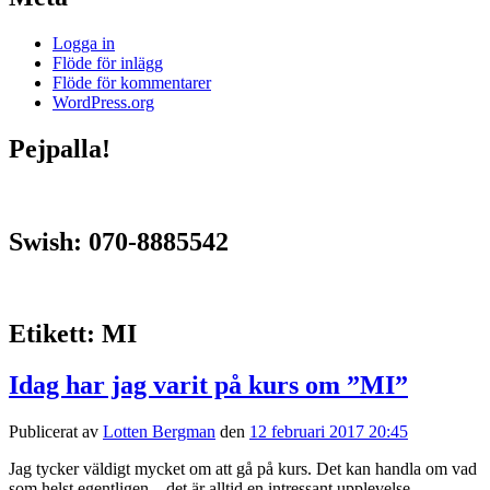
Logga in
Flöde för inlägg
Flöde för kommentarer
WordPress.org
Pejpalla!
Swish: 070-8885542
Etikett:
MI
Idag har jag varit på kurs om ”MI”
Publicerat av
Lotten Bergman
den
12 februari 2017 20:45
Jag tycker väldigt mycket om att gå på kurs. Det kan handla om vad
som helst egentligen – det är alltid en intressant upplevelse.