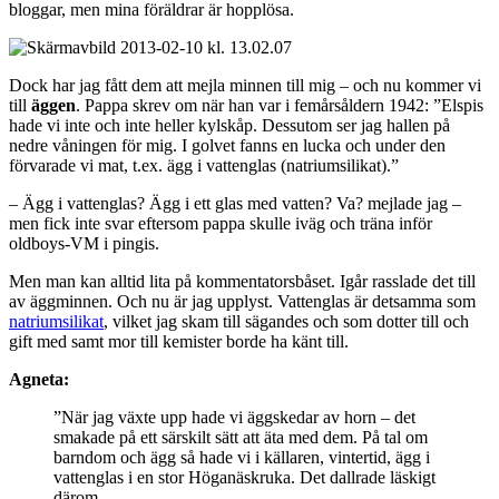
bloggar, men mina föräldrar är hopplösa.
Dock har jag fått dem att mejla minnen till mig – och nu kommer vi
till
äggen
. Pappa skrev om när han var i femårsåldern 1942: ”Elspis
hade vi inte och inte heller kylskåp. Dessutom ser jag hallen på
nedre våningen för mig. I golvet fanns en lucka och under den
förvarade vi mat, t.ex. ägg i vattenglas (natriumsilikat).”
– Ägg i vattenglas? Ägg i ett glas med vatten? Va? mejlade jag –
men fick inte svar eftersom pappa skulle iväg och träna inför
oldboys-VM i pingis.
Men man kan alltid lita på kommentatorsbåset. Igår rasslade det till
av äggminnen. Och nu är jag upplyst. Vattenglas är detsamma som
natriumsilikat
, vilket jag skam till sägandes och som dotter till och
gift med samt mor till kemister borde ha känt till.
Agneta:
”När jag växte upp hade vi äggskedar av horn – det
smakade på ett särskilt sätt att äta med dem. På tal om
barndom och ägg så hade vi i källaren, vintertid, ägg i
vattenglas i en stor Höganäskruka. Det dallrade läskigt
därom.