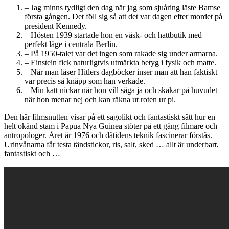
– Jag minns tydligt den dag när jag som sjuåring läste Bamse
första gången. Det föll sig så att det var dagen efter mordet på
president Kennedy.
– Hösten 1939 startade hon en väsk- och hattbutik med
perfekt läge i centrala Berlin.
– På 1950-talet var det ingen som rakade sig under armarna.
– Einstein fick naturligtvis utmärkta betyg i fysik och matte.
– När man läser Hitlers dagböcker inser man att han faktiskt
var precis så knäpp som han verkade.
– Min katt nickar när hon vill säga ja och skakar på huvudet
när hon menar nej och kan räkna ut roten ur pi.
Den här filmsnutten visar på ett sagolikt och fantastiskt sätt hur en
helt okänd stam i Papua Nya Guinea stöter på ett gäng filmare och
antropologer. Året är 1976 och dåtidens teknik fascinerar förstås.
Urinvånarna får testa tändstickor, ris, salt, sked … allt är underbart,
fantastiskt och …