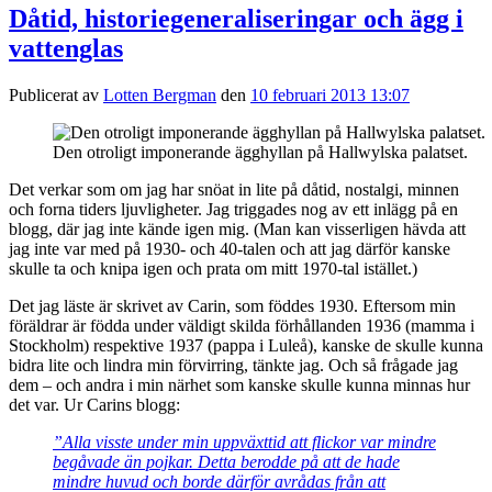
Dåtid, historiegeneraliseringar och ägg i
vattenglas
Publicerat av
Lotten Bergman
den
10 februari 2013 13:07
Den otroligt imponerande ägghyllan på Hallwylska palatset.
Det verkar som om jag har snöat in lite på dåtid, nostalgi, minnen
och forna tiders ljuvligheter. Jag triggades nog av ett inlägg på en
blogg, där jag inte kände igen mig. (Man kan visserligen hävda att
jag inte var med på 1930- och 40-talen och att jag därför kanske
skulle ta och knipa igen och prata om mitt 1970-tal istället.)
Det jag läste är skrivet av Carin, som föddes 1930. Eftersom min
föräldrar är födda under väldigt skilda förhållanden 1936 (mamma i
Stockholm) respektive 1937 (pappa i Luleå), kanske de skulle kunna
bidra lite och lindra min förvirring, tänkte jag. Och så frågade jag
dem – och andra i min närhet som kanske skulle kunna minnas hur
det var. Ur Carins blogg:
”Alla visste under min uppväxttid att flickor var mindre
begåvade än pojkar. Detta berodde på att de hade
mindre huvud och borde därför avrådas från att