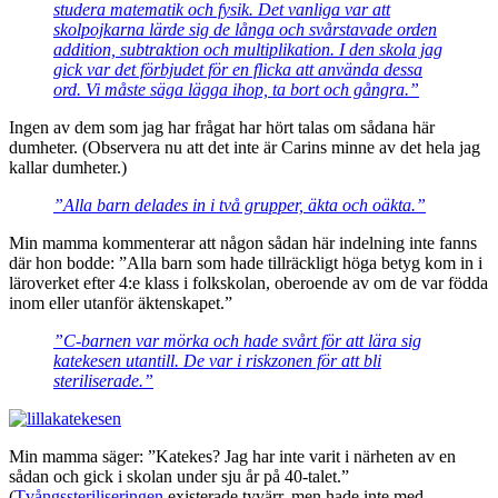
studera matematik och fysik. Det vanliga var att
skolpojkarna lärde sig de långa och svårstavade o
rden
addition, subtraktion och multiplikation. I den skola jag
gick var det förbjudet för en flicka att använda dessa
ord. Vi måste säga lägga ihop, ta bort och gångra.”
Ingen av dem som jag har frågat har hört talas om sådana här
dumheter. (Observera nu att det inte är Carins minne av det hela jag
kallar dumheter.)
”Alla barn delades in i två grupper, äkta och oäkta.”
Min mamma kommenterar att någon sådan här indelning inte fanns
där hon bodde: ”Alla barn som hade tillräckligt höga betyg kom in i
läroverket efter 4:e klass i folkskolan, oberoende av om de var födda
inom eller utanför äktenskapet.”
”C-barnen var mörka och hade svårt för att lära sig
katekesen utantill. D
e var i riskzonen för att bli
steriliserade.”
Min mamma säger: ”Katekes? Jag har inte varit i närheten av en
sådan och gick i skolan under sju år på 40-talet.”
(
Tvångssteriliseringen
existerade tyvärr, men hade inte med