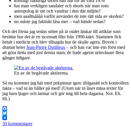
konstigt fladdriga shorts han har för att vara 1976
har man verkligen sandaler och shorts när man som
antropolog är ute och vandrar i den där miljön?
men aaalltsåååå varför använder de inte rätt sida av skeden?
nu måste jag faktiskt läsa mer – vad hände sedan?
Och det första jag sedan stöter på är otalet länkar till artiklar som
berättar hur det är en iscensatt film från 1990-talet. Stammen fick
betalt i medicin och blev tillsagda hur de skulle agera. Boven i
dramat heter
Jean-Pierre Dutilleux
– och han var inte ens först med
att göra detta med just denna stam; de hade agerat urinvånare flera
gånger tidigare.
En av de begåvade aktörerna.
Så nu kommer jag här med pekpinnar igen: ifrågasätt och kontrollera
fakta – vad ni än håller på med! (Utom när ni läser mina texter för
jag bara ljuger och larmar och gör mig till hela dagarna. Not. Eh.
Hi.)
Facebook
Twitter
50 kommentarer