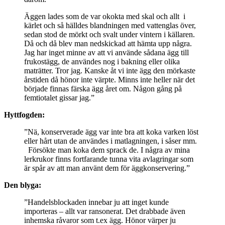
Äggen lades som de var okokta med skal och allt i
kärlet och så hälldes blandningen med vattenglas över,
sedan stod de mörkt och svalt under vintern i källaren.
Då och då blev man nedskickad att hämta upp några.
Jag har inget minne av att vi använde sådana ägg till
frukostägg, de användes nog i bakning eller olika
maträtter. Tror jag. Kanske åt vi inte ägg den mörkaste
årstiden då hönor inte värpte. Minns inte heller när det
började finnas färska ägg året om. Någon gång på
femtiotalet gissar jag.”
Hyttfogden:
”Nä, konserverade ägg var inte bra att koka varken löst
eller hårt utan de användes i matlagningen, i såser mm.
Försökte man koka dem sprack de. I några av mina
lerkrukor finns fortfarande tunna vita avlagringar som
är spår av att man använt dem för äggkonservering.”
Den blyga:
”Handelsblockaden innebar ju att inget kunde
importeras – allt var ransonerat. Det drabbade även
inhemska råvaror som t.ex ägg. Hönor värper ju