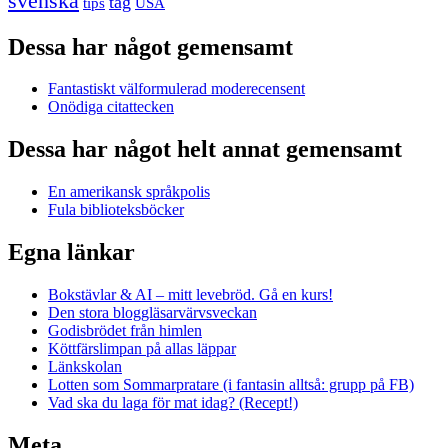
svenska
tåg
USA
tips
Dessa har något gemensamt
Fantastiskt välformulerad moderecensent
Onödiga citattecken
Dessa har något helt annat gemensamt
En amerikansk språkpolis
Fula biblioteksböcker
Egna länkar
Bokstävlar & AI – mitt levebröd. Gå en kurs!
Den stora bloggläsarvärvsveckan
Godisbrödet från himlen
Köttfärslimpan på allas läppar
Länkskolan
Lotten som Sommarpratare (i fantasin alltså: grupp på FB)
Vad ska du laga för mat idag? (Recept!)
Meta