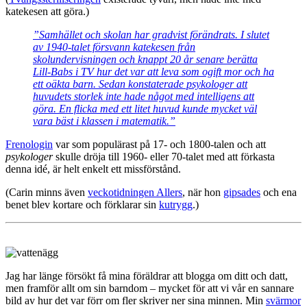
katekesen att göra.)
”Samhället och skolan har gradvist förändrats. I slutet
av 1940-talet försvann katekesen från
skolundervisningen och knappt 20 år senare berätta
Lill-Babs i TV hur det var att leva som ogift mor och ha
ett oäkta barn. Sedan konstaterade psykologer att
huvudets storlek inte hade något med intelligens att
göra. En flicka med ett litet huvud kunde mycket väl
vara bäst i klassen i matematik.”
Frenologin
var som populärast på 17- och 1800-talen och att
psykologer
skulle dröja till 1960- eller 70-talet med att förkasta
denna idé, är helt enkelt ett missförstånd.
(Carin minns även
veckotidningen Allers
, när hon
gipsades
och ena
benet blev kortare och förklarar sin
kutrygg
.)
Jag har länge försökt få mina föräldrar att blogga om ditt och datt,
men framför allt om sin barndom – mycket för att vi vår en sannare
bild av hur det var förr om fler skriver ner sina minnen. Min
svärmor