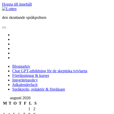
Hoppa till innehåll
Lotten
den skrattande språkpolisen
öppna
primär
twitter
meny
facebook
instagram
linkedin
rss
e-
post
Bloggarkiv
Chat GPT-utbildning för de skeptiska tvivlarna
Föreläsningar & kurser
Integritetspolicy
Julkalenderfacit
Språkpolis, redaktör & föreläsare
Sidopanel
augusti 2026
M
T
O
T
F
L
S
1
2