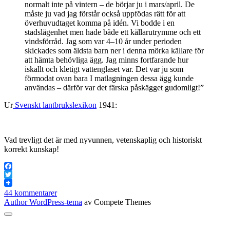
normalt inte på vintern – de börjar ju i mars/april. De
måste ju vad jag förstår också uppfödas rätt för att
överhuvudtaget komma på idén. Vi bodde i en
stadslägenhet men hade både ett källarutrymme och ett
vindsförråd. Jag som var 4–10 år under perioden
skickades som äldsta barn ner i denna mörka källare för
att hämta behövliga ägg. Jag minns fortfarande hur
iskallt och kletigt vattenglaset var. Det var ju som
förmodat ovan bara I matlagningen dessa ägg kunde
användas – därför var det färska påskägget gudomligt!”
Ur
Svenskt lantbrukslexikon
1941:
Vad trevligt det är med nyvunnen, vetenskaplig och historiskt
korrekt kunskap!
Facebook
Twitter
44 kommentarer
Author WordPress-tema
av Compete Themes
Rulla
till