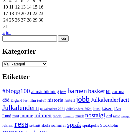
3
4
5
6
7
8
9
10
11
12
13
14
15
16
17
18
19
20
21
22
23
24
25
26
27
28
29
30
31
« jul
Sök
Kategorier
Kategorier
Etiketter
barnen
#blogg100
basket
allmänbildning
corona
bil
barn
jobb
Julkalenderfacit
historia
död
hotell
England
fest
film
fotboll
Julkalendern
kåseri
julkalendern 2021
Julkalendern 2024
konst
lifvet
nostalgi
minnen
minne
mat
Lund
mode
ord
musik
radio
museum
recept
resa
språk
sommar
reklam
sekrutt
skola
språkpolis
Stockholm