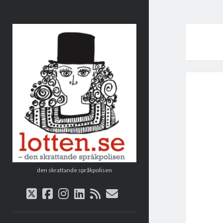
Lotten
den skrattande språkpolisen
twitter
facebook
instagram
linkedin
rss
e-
post