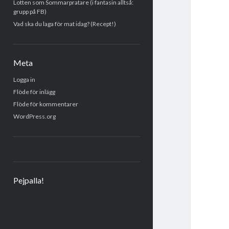
Lotten som Sommarpratare (i fantasin alltså:
grupp på FB)
Vad ska du laga för mat idag? (Recept!)
Meta
Logga in
Flöde för inlägg
Flöde för kommentarer
WordPress.org
Pejpalla!