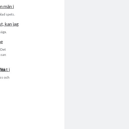
lad spets.
säga.
(Det
ssan
ass och
!