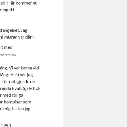
 med. Här kommer nu
mingel i
gfängelset. Jag
 ni
nästan
var där.)
å fötterna.
ång. Vi var borta vid
ångt dit!) när jag
– för det gjorde de
enda kväll. Själv fick
tor med roliga
har kompisar som
ed mig fastän jag