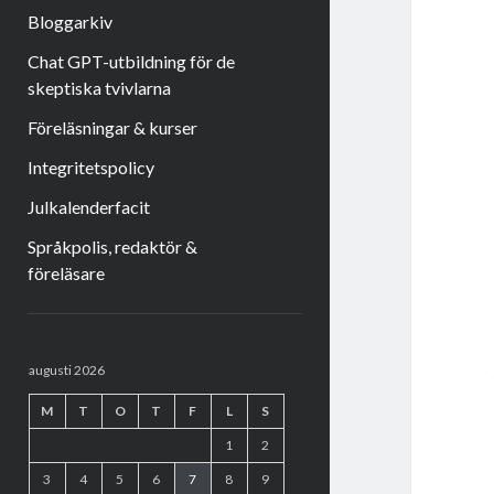
Bloggarkiv
Chat GPT-utbildning för de
skeptiska tvivlarna
Föreläsningar & kurser
Integritetspolicy
Julkalenderfacit
Språkpolis, redaktör &
föreläsare
Sidopanel
augusti 2026
M
T
O
T
F
L
S
1
2
3
4
5
6
7
8
9