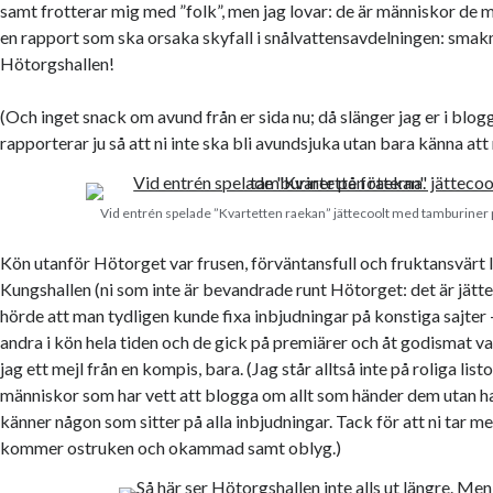
samt frotterar mig med ”folk”, men jag lovar: de är människor de
en rapport som ska orsaka skyfall i snålvattensavdelningen: smak
Hötorgshallen!
(Och inget snack om avund från er sida nu; då slänger jag er i blog
rapporterar ju så att ni inte ska bli avundsjuka utan bara känna att
Vid entrén spelade ”Kvartetten raekan” jättecoolt med tamburiner p
Kön utanför Hötorget var frusen, förväntansfull och fruktansvärt l
Kungshallen (ni som inte är bevandrade runt Hötorget: det är jättel
hörde att man tydligen kunde fixa inbjudningar på konstiga sajter 
andra i kön hela tiden och de gick på premiärer och åt godismat var
jag ett mejl från en kompis, bara. (Jag står alltså inte på roliga lis
människor som har vett att blogga om allt som händer dem utan 
känner någon som sitter på alla inbjudningar. Tack för att ni tar m
kommer ostruken och okammad samt oblyg.)