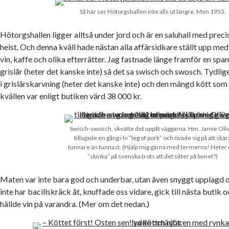
Så här ser Hötorgshallen inte alls ut längre. Men 1953.
Hötorgshallen ligger alltså under jord och är en saluhall med pre
helst. Och denna kväll hade nästan alla affärsidkare ställt upp me
vin, kaffe och olika efterrätter. Jag fastnade länge framför en spa
grislår (heter det kanske inte) så det sa swisch och swosch. Tydli
i grislårskarvning (heter det kanske inte) och den mängd kött som
kvällen var enligt butiken värd 38 000 kr.
Swisch-swosch, skvätte det uppåt väggarna. Hm. Jamie Oli
tillagade en gång i tv ”leg of pork” och övade sig på att skär
tunnare än tunnast. (Hjälp mig gärna med termerna! Heter 
”skinka” på svenska trots att det sitter på benet?)
Maten var inte bara god och underbar, utan även snyggt upplagd oc
inte har bacillskräck åt, knuffade oss vidare, gick till nästa butik o
hällde vin på varandra. (Mer om det nedan.)