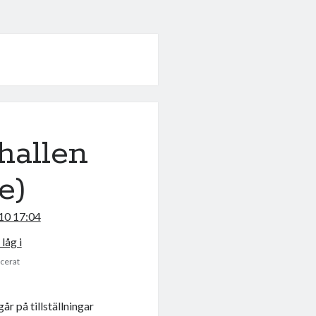
hallen
e)
10 17:04
icerat
år på tillställningar