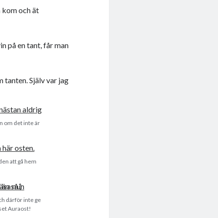
h kom och ät
in på en tant, får man
 tanten. Själv var jag
in om det inte är
 den att gå hem
h därför inte ge
set Auraost!