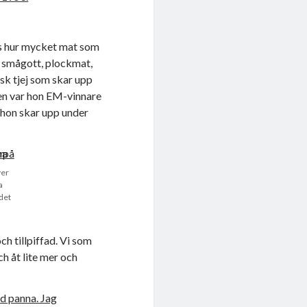
cis hur mycket mat som
d smågott, plockmat,
nsk tjej som skar upp
gen var hon EM-vinnare
 hon skar upp under
ver
a
det
h tillpiffad. Vi som
ch åt lite mer och