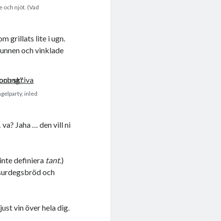
 och njöt. (Vad
grillats lite i ugn.
 munnen och vinklade
gelparty, inled
 va? Jaha … den vill ni
 inte definiera
tant
.)
å surdegsbröd och
ust vin över hela dig.