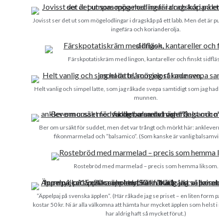
Jovisst ser det ut som mögelodlingar i dragskåp på ett labb. Men det ä
ingefära och korianderolja.
Färskpotatiskräm med lingon, kantareller och finskt sidflä
Helt vanlig och simpel latte, som jag råkade svepa samtidigt som jag ha
munnen.
Ber om ursäkt för suddet, men det var trångt och mörkt här: ankle
fikonmarmelad och ”balsamico”. (Som kanske är vanlig balsamv
Rostebröd med marmelad – precis som hemma liksom.
”Äppelpaj på svenska äpplen”. (Här råkade jag se priset – en liten form
kostar 50 kr. Ni är alla välkomna att hämta hur mycket äpplen som helst i 
har aldrig haft så mycket förut.)