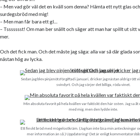
– Men vad gör väl det en kväll som denna? Hämta ett nytt glas oc
surdegsbröd med mig!
– Men man får bara ett gl…
– Tssssssst! Om man ber snällt och säger att man har spillt ut sitt v
mer.
Och det fick man. Och det måste jag säga: alla var så där glada som
nästan hög av lycka.
Sedan jag blev pinjenötsförgiftad i januari, dricker jag nästan aldrig rött v
svindyrt. Och jag sörjer det billiga, röda vinet.
Min absoluta favorit på hela kvällen var faktiskt den här osten. Jag sa åt
med mig, men den lydde inte.
Ett finskt bröd med mögelostkräm. (Jag kan inte läsa min anteckningar oc
mer information än så.) Uppdatering! Det är enligt kommentatorsbå