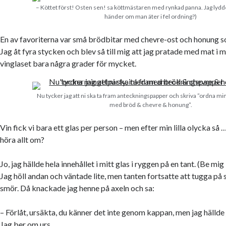
– Köttet först! Osten sen! sa köttmästaren med rynkad panna. Jag lydde
händer om man äter i fel ordning?)
En av favoriterna var små brödbitar med chevre-ost och honung som 
Jag åt fyra stycken och blev så till mig att jag pratade med mat i
vinglaset bara några grader för mycket.
Nu tycker jag att ni ska ta fram anteckningspapper och skriva ”ordna min
med bröd & chevre & honung”.
Vin fick vi bara ett glas per person – men efter min lilla olycka så …
höra allt om?
Jo, jag hällde hela innehållet i mitt glas i ryggen på en tant. (Be mig
Jag höll andan och väntade lite, men tanten fortsatte att tugga p
smör. Då knackade jag henne på axeln och sa:
– Förlåt, ursäkta, du känner det inte genom kappan, men jag hällde j
Jag ber om urs…