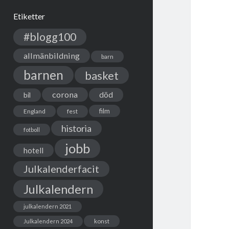
Etiketter
#blogg100
allmänbildning
barn
barnen
basket
corona
död
bil
film
England
fest
historia
fotboll
jobb
hotell
Julkalenderfacit
Julkalendern
julkalendern 2021
Julkalendern 2024
konst