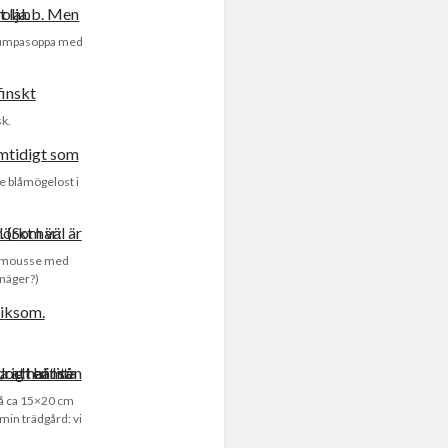
r pumpasoppa med
sk.
de blåmögelost i
vermousse med
inäger?)
 på ca 15×20 cm
min trädgård: vi