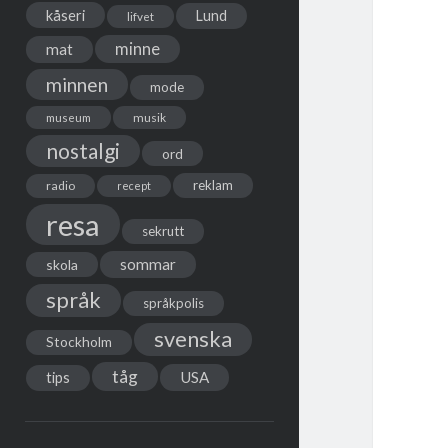
kåseri
Lund
lifvet
minne
mat
minnen
mode
musik
museum
nostalgi
ord
reklam
radio
recept
resa
sekrutt
sommar
skola
språk
språkpolis
svenska
Stockholm
tåg
USA
tips