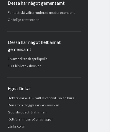
Dessa har något gemensamt
Fantastiskt välformulerad moderecensent
Onödiga citattecken
Dessa har något helt annat
gemensamt
En amerikansk språkpolis
Fula biblioteksböcker
Egna länkar
Bokstävlar & AI – mitt levebröd. Gå en kurs!
Den stora bloggläsarvärvsveckan
Godisbrödet från himlen
Köttfärslimpan på allas läppar
Länkskolan