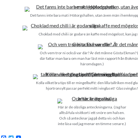
Det fanns inte bara mat i Hötorgshallen, utan även män i hemknypp
Choklad med chili i är godare än kaffe med mögelost, kan jag 
Och vem tror ni också var där? Är det månne Gösta Ekman? 
där fattar man bara om man har läst min rapport från Bokmä
häromdagen.)
Kolla vilket bra tips till er mingelbuffé: den lilla tallriken med gl
hjortronsylt passar perfekt mitt i vinglaset! Glassvinglas
Här är de oläsliga anteckningarna. (Jag har
alltså fula visitkort i ett snöre om halsen.
Och så antecknar jag på detta vis och kan
inte läsa vad jag menar en timme senare.)
F
T