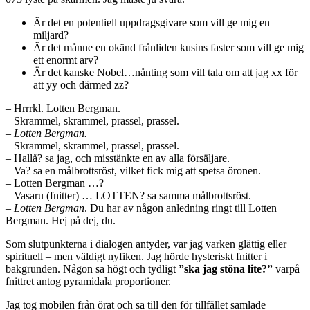
Är det en potentiell uppdragsgivare som vill ge mig en
miljard?
Är det månne en okänd frånliden kusins faster som vill ge mig
ett enormt arv?
Är det kanske Nobel…nånting som vill tala om att jag xx för
att yy och därmed zz?
– Hrrrkl. Lotten Bergman.
– Skrammel, skrammel, prassel, prassel.
–
Lotten Bergman.
– Skrammel, skrammel, prassel, prassel.
– Hallå? sa jag, och misstänkte en av alla försäljare.
– Va? sa en målbrottsröst, vilket fick mig att spetsa öronen.
– Lotten Bergman …?
– Vasaru (fnitter) … LOTTEN? sa samma målbrottsröst.
–
Lotten Bergman
. Du har av någon anledning ringt till Lotten
Bergman. Hej på dej, du.
Som slutpunkterna i dialogen antyder, var jag varken glättig eller
spirituell – men väldigt nyfiken. Jag hörde hysteriskt fnitter i
bakgrunden. Någon sa högt och tydligt
”ska jag stöna lite?”
varpå
fnittret antog pyramidala proportioner.
Jag tog mobilen från örat och sa till den för tillfället samlade