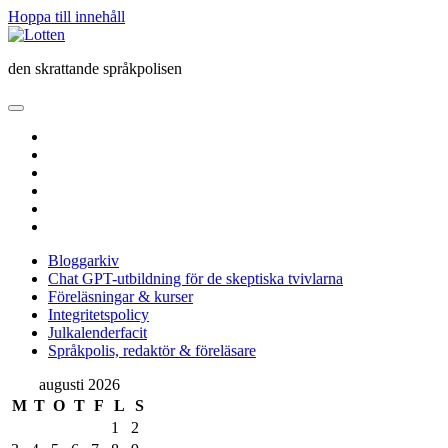
Hoppa till innehåll
Lotten
den skrattande språkpolisen
öppna
primär
twitter
meny
facebook
instagram
linkedin
rss
e-
post
Bloggarkiv
Chat GPT-utbildning för de skeptiska tvivlarna
Föreläsningar & kurser
Integritetspolicy
Julkalenderfacit
Språkpolis, redaktör & föreläsare
Sidopanel
augusti 2026
M
T
O
T
F
L
S
1
2