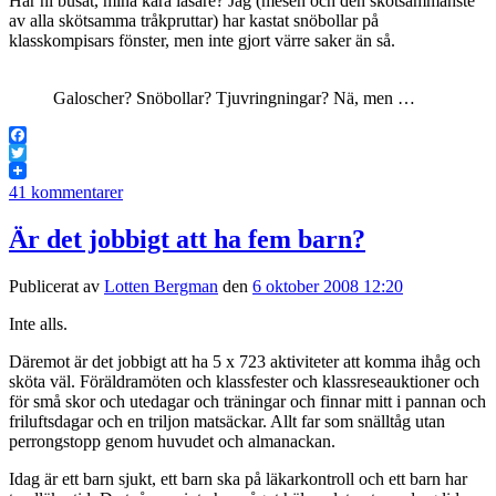
Har ni busat, mina kära läsare? Jag (mesen och den skötsammanste
av alla skötsamma tråkpruttar) har kastat snöbollar på
klasskompisars fönster, men inte gjort värre saker än så.
Galoscher? Snöbollar? Tjuvringningar? Nä, men …
Facebook
Twitter
41 kommentarer
Är det jobbigt att ha fem barn?
Publicerat av
Lotten Bergman
den
6 oktober 2008 12:20
Inte alls.
Däremot är det jobbigt att ha 5 x 723 aktiviteter att komma ihåg och
sköta väl. Föräldramöten och klassfester och klassreseauktioner och
för små skor och utedagar och träningar och finnar mitt i pannan och
friluftsdagar och en triljon matsäckar. Allt far som snälltåg utan
perrongstopp genom huvudet och almanackan.
Idag är ett barn sjukt, ett barn ska på läkarkontroll och ett barn har