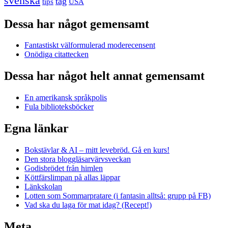
svenska
tåg
USA
tips
Dessa har något gemensamt
Fantastiskt välformulerad moderecensent
Onödiga citattecken
Dessa har något helt annat gemensamt
En amerikansk språkpolis
Fula biblioteksböcker
Egna länkar
Bokstävlar & AI – mitt levebröd. Gå en kurs!
Den stora bloggläsarvärvsveckan
Godisbrödet från himlen
Köttfärslimpan på allas läppar
Länkskolan
Lotten som Sommarpratare (i fantasin alltså: grupp på FB)
Vad ska du laga för mat idag? (Recept!)
Meta