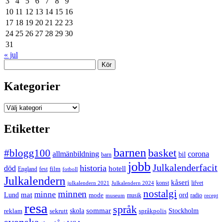
3
4
5
6
7
8
9
10
11
12
13
14
15
16
17
18
19
20
21
22
23
24
25
26
27
28
29
30
31
« jul
Sök
Kategorier
Kategorier
Etiketter
barnen
#blogg100
basket
allmänbildning
corona
bil
barn
jobb
Julkalenderfacit
historia
död
hotell
England
fest
film
fotboll
Julkalendern
kåseri
julkalendern 2021
Julkalendern 2024
konst
lifvet
nostalgi
minnen
minne
mat
Lund
mode
ord
musik
radio
museum
recept
resa
språk
sommar
reklam
sekrutt
skola
språkpolis
Stockholm