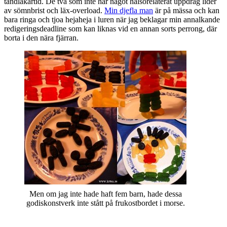
tandläkartid. De två som inte har något hälsorelaterat uppdrag lider
av sömnbrist och läx-overload.
Min djefla man
är på mässa och kan
bara ringa och tjoa hejaheja i luren när jag beklagar min annalkande
redigeringsdeadline som kan liknas vid en annan sorts perrong, där
borta i den nära fjärran.
Men om jag inte hade haft fem barn, hade dessa
godiskonstverk inte stått på frukostbordet i morse.