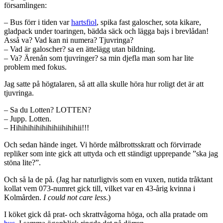
församlingen:
– Bus förr i tiden var
hartsfiol
, spika fast galoscher, sota kikare,
gladpack under toaringen, bädda säck och lägga bajs i brevlådan!
Asså va? Vad kan ni numera? Tjuvringa?
– Vad är galoscher? sa en ättelägg utan bildning.
– Va? Ärenån som tjuvringer? sa min djefla man som har lite
problem med fokus.
Jag satte på högtalaren, så att alla skulle höra hur roligt det är att
tjuvringa.
– Sa du Lotten? LOTTEN?
– Jupp. Lotten.
– Hihihihihihihihiihihihii!!!
Och sedan hände inget. Vi hörde målbrottsskratt och förvirrade
repliker som inte gick att uttyda och ett ständigt upprepande ”ska jag
stöna lite?”.
Och så la de på. (Jag har naturligtvis som en vuxen, nutida tråktant
kollat vem 073-numret gick till, vilket var en 43-årig kvinna i
Kolmården.
I could not care less
.)
I köket gick då prat- och skrattvågorna höga, och alla pratade om