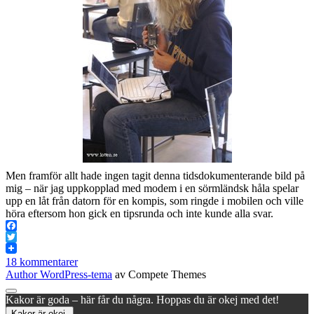
Men framför allt hade ingen tagit denna tidsdokumenterande bild på
mig – när jag uppkopplad med modem i en sörmländsk håla spelar
upp en låt från datorn för en kompis, som ringde i mobilen och ville
höra eftersom hon gick en tipsrunda och inte kunde alla svar.
Facebook
Twitter
18 kommentarer
Author WordPress-tema
av Compete Themes
Rulla
Kakor är goda – här får du några. Hoppas du är okej med det!
till
Kakor är okej.