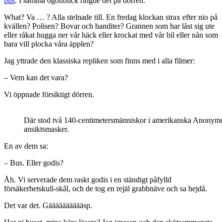
bus
. I samma ögonblick ringde det på dörren.
What? Va … ? Alla stelnade till. En fredag klockan strax efter nio på
kvällen? Polisen? Bovar och banditer? Grannen som har låst sig ute
eller råkat hugga ner vår häck eller krockat med vår bil eller nån som
bara vill plocka våra äpplen?
Jag yttrade den klassiska repliken som finns med i alla filmer:
– Vem kan det vara?
Vi öppnade försiktigt dörren.
Där stod två 140-centimetersmänniskor i amerikanska Anonym
ansiktsmasker.
En av dem sa:
– Bus. Eller godis?
Åh. Vi serverade dem raskt godis i en ständigt påfylld
försäkerhetskull-skål, och de tog en rejäl grabbnäve och sa hejdå.
Det var det. Gääääääääääsp.