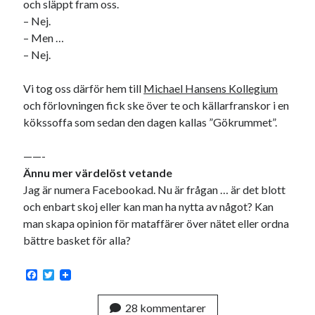
och släppt fram oss.
– Nej.
– Men …
– Nej.
Vi tog oss därför hem till
Michael Hansens Kollegium
och förlovningen fick ske över te och källarfranskor i en
kökssoffa som sedan den dagen kallas ”Gökrummet”.
——-
Ännu mer värdelöst vetande
Jag är numera Facebookad. Nu är frågan … är det blott
och enbart skoj eller kan man ha nytta av något? Kan
man skapa opinion för mataffärer över nätet eller ordna
bättre basket för alla?
F
T
a
w
c
i
28 kommentarer
e
t