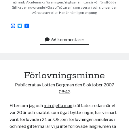
nämnda Akademiska föreningen. Yngligen i mitten är vår förstfödde
(tillika den nuvarande kökssoffeägaren) som agerar i och sjunger den
svåraste av roller. Han är nämligen en pung.
F
T
a
w
c
i
66 kommentarer
e
t
Swish: 070-8885542
b
t
o
e
o
r
k
Förlovningsminne
Publicerat av
Lotten Bergman
den
8 oktober 2007
09:43
Eftersom jag och
min djefla man
träffades redan när vi
var 20 år och snabbt som ögat bytte ringar, har vi snart
varit förlovade i 21 år. Ok, om förlovningen annuleras i
och med giftermål är vi ju inte förlovade längre, men så