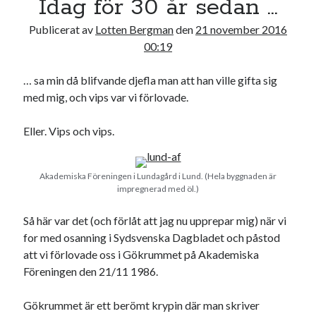
Idag för 30 år sedan …
17
18
19
20
21
22
23
Publicerat av
Lotten Bergman
den
21 november 2016
24
25
26
27
28
29
30
00:19
31
… sa min då blifvande djefla man att han ville gifta sig
« jul
med mig, och vips var vi förlovade.
Eller. Vips och vips.
Sök
Akademiska Föreningen i Lundagård i Lund. (Hela byggnaden är
impregnerad med öl.)
Så här var det (och förlåt att jag nu upprepar mig) när vi
Kategorier
for med osanning i Sydsvenska Dagbladet och påstod
att vi förlovade oss i Gökrummet på Akademiska
Kategorier
Föreningen den 21/11 1986.
Gökrummet är ett berömt krypin där man skriver