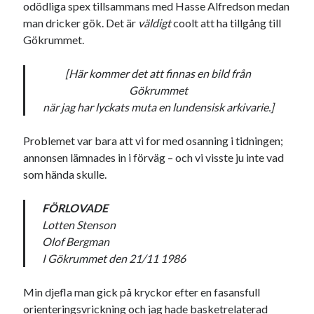
Etiketter
odödliga spex tillsammans med Hasse Alfredson medan
man dricker gök. Det är
väldigt
coolt att ha tillgång till
#blogg100
allmänbildning
barn
Gökrummet.
barnen
basket
corona
bil
[Här kommer det att finnas en bild från
död
Gökrummet
film
England
fest
fotboll
när jag har lyckats muta en lundensisk arkivarie.]
jobb
historia
hotell
Problemet var bara att vi for med osanning i tidningen;
Julkalendern
Julkalenderfacit
annonsen lämnades in i förväg – och vi visste ju inte vad
julkalendern 2021
Julkalendern 2024
konst
som hända skulle.
minne
kåseri
mat
Lund
lifvet
FÖRLOVADE
minnen
mode
musik
museum
Lotten Stenson
nostalgi
Olof Bergman
ord
radio
recept
I Gökrummet den 21/11 1986
resa
skola
reklam
sekrutt
Min djefla man gick på kryckor efter en fasansfull
språk
sommar
språkpolis
orienteringsvrickning och jag hade basketrelaterad