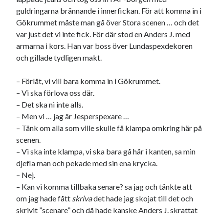
guldringarna brännande i innerfickan. För att komma in i
Gökrummet måste man gå över Stora scenen … och det
var just det vi inte fick. För där stod en Anders J. med
armarna i kors. Han var boss över Lundaspexdekoren
och gillade tydligen makt.
– Förlåt, vi vill bara komma in i Gökrummet.
– Vi ska förlova oss där.
– Det ska ni inte alls.
– Men vi … jag är Jesperspexare …
– Tänk om alla som ville skulle få klampa omkring här på
scenen.
– Vi ska inte klampa, vi ska bara gå här i kanten, sa min
djefla man och pekade med sin ena krycka.
– Nej.
– Kan vi komma tillbaka senare? sa jag och tänkte att
om jag hade fått
skriva
det hade jag skojat till det och
skrivit ”scenare” och då hade kanske Anders J. skrattat