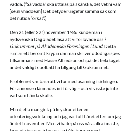
vaddå. (”Så vaddå” ska uttalas på skånska, det vet ni väl?
[seuh vhädde’åh] Det betyder ungefär samma sak som
det nutida ”orka!”.)
Den 21 (eller 22?) november 1986 kunde man i
Sydsvenska Dagbladet läsa att vi förlovade oss
i
Gökrummet på Akademiska Föreningen i Lund
. Detta
rum är ett berömt krypin där man skriver odödliga spex
tillsammans med Hasse Alfredson och på det hela taget
är det väldigt coolt att ha tillgång till Gökrummet.
Problemet var bara att vi for med osanning i tidningen.
För annonsen lämnades in i förväg – och vi visste ju inte
vad som hända skulle.
Min djefla man gick på kryckor efter en
orienteringsvrickning och jag var ful i håret eftersom jag
är det i november. Men vi hade på oss våra allra finaste,
lappade jeans och tog oss in i AF-borgen med