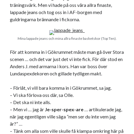
träningsvärk. Men vi hade på oss våra allra finaste,
svenska
tåg
tips
Stockholm
lappade jeans och tog oss in i AF-borgen med
USA
guldringarna brännande i fickorna.
Mina lappade jeans och mina allra finaste basketskor (Top Ten).
Dessa har något gemensamt
För att komma in i Gökrummet måste man gå över Stora
Fantastiskt välformulerad moderecensent
scenen … och det var just det vi inte fick. För där stod en
Onödiga citattecken
Anders J. med armarna i kors. Han var boss över
Lundaspexdekoren och gillade tydligen makt.
Dessa har något helt annat gemensamt
– Förlåt, vi vill bara komma in i Gökrummet, sa jag.
En amerikansk språkpolis
– Vi ska förlova oss där, sa Olle.
Fula biblioteksböcker
– Det ska ni inte alls.
– Men vi … jag är
Je-sper-spex-are
… artikulerade jag,
när jag egentligen ville säga ”men ser du inte vem jag
Egna länkar
är?” …
– Tänk om alla som ville skulle få klampa omkring här på
Bokstävlar & AI – mitt levebröd. Gå en kurs!