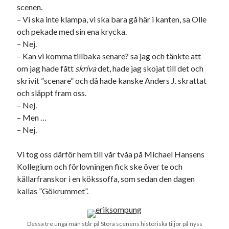
scenen.
Den stora bloggläsarvärvsveckan
– Vi ska inte klampa, vi ska bara gå här i kanten, sa Olle
Godisbrödet från himlen
och pekade med sin ena krycka.
Köttfärslimpan på allas läppar
– Nej.
Länkskolan
– Kan vi komma tillbaka senare? sa jag och tänkte att
Lotten som Sommarpratare (i fantasin alltså: grupp på FB)
om jag hade fått
skriva
det, hade jag skojat till det och
Vad ska du laga för mat idag? (Recept!)
skrivit ”scenare” och då hade kanske Anders J. skrattat
och släppt fram oss.
– Nej.
Meta
– Men …
Logga in
– Nej.
Flöde för inlägg
Flöde för kommentarer
Vi tog oss därför hem till vår tvåa på Michael Hansens
WordPress.org
Kollegium och förlovningen fick ske över te och
källarfranskor i en kökssoffa, som sedan den dagen
kallas ”Gökrummet”.
Dessa tre unga män står på Stora scenens historiska tiljor på nyss
Pejpalla!