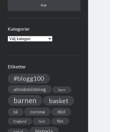
Kategorier
Kategorier
Etiketter
#blogg100
allmänbildning
barn
barnen
basket
corona
död
bil
film
England
fest
historia
fotboll