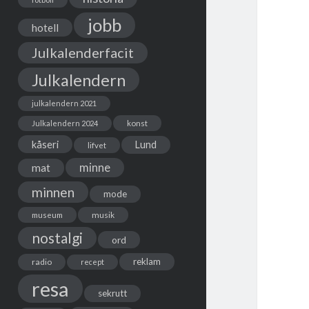
jobb
hotell
Julkalenderfacit
Julkalendern
julkalendern 2021
Julkalendern 2024
konst
kåseri
Lund
lifvet
minne
mat
minnen
mode
musik
museum
nostalgi
ord
reklam
radio
recept
resa
sekrutt