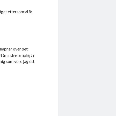
tåget eftersom vi är
 häpnar över det
! (mindre lämpligt i
ig som vore jag ett
.