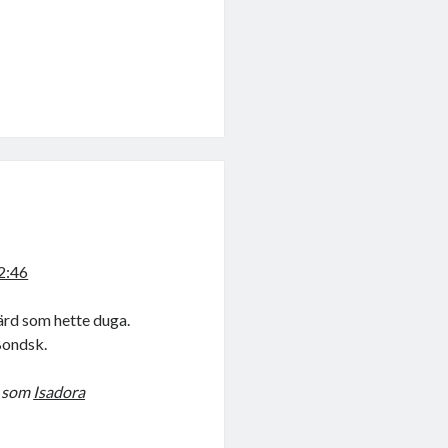
2:46
ärd som hette duga.
 Bondsk.
r som
Isadora