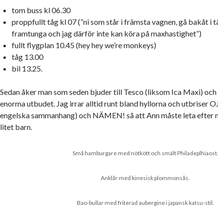
tom buss kl 06.30
proppfullt tåg kl 07 (”ni som står i främsta vagnen, gå bakåt i 
framtunga och jag därför inte kan köra på maxhastighet”)
fullt flygplan 10.45 (hey hey we’re monkeys)
tåg 13.00
bil 13.25.
Sedan åker man som seden bjuder till Tesco (liksom Ica Maxi) och
enorma utbudet. Jag irrar alltid runt bland hyllorna och utbriser OJ
engelska sammanhang) och NÄMEN! så att Ann måste leta efter m
litet barn.
Små hamburgare med nötkött och smält Philadeplhiaost
Anklår med kinesisk plommonsås.
Bao-bullar med friterad aubergine i japansk katsu-stil.