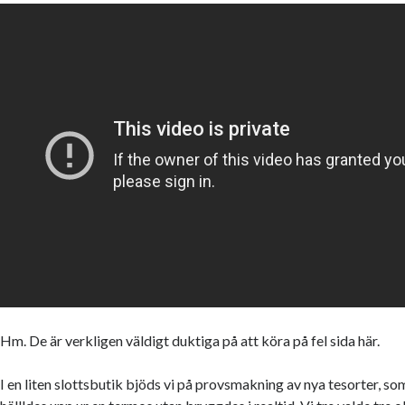
Hm. De är verkligen väldigt duktiga på att köra på fel sida här.
I en liten slottsbutik bjöds vi på provsmakning av nya tesorter, som