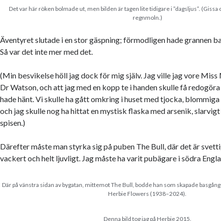
Det var här röken bolmade ut, men bilden är tagen lite tidigare i ”dagsljus”. (Gissa 
regnmoln.)
Äventyret slutade i en stor gäspning; förmodligen hade grannen b
Så var det inte mer med det.
(Min besvikelse höll jag dock för mig själv. Jag ville jag vore Miss M
Dr Watson, och att jag med en kopp te i handen skulle få redogöra
hade hänt. Vi skulle ha gått omkring i huset med tjocka, blommig
och jag skulle nog ha hittat en mystisk flaska med arsenik, slarvig
spisen.)
Därefter måste man styrka sig på puben The Bull, där det är svettigt
vackert och helt ljuvligt. Jag måste ha varit pubägare i södra England
Där på vänstra sidan av bygatan, mittemot The Bull, bodde han som skapade basgånge
Herbie Flowers (1938–2024).
Denna bild tog jag på Herbie 2015.