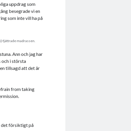
roliga uppdrag som
 gång besegrade vi en
ng som inte vill ha på
) fjättrade madrassen.
lstuna. Ann och jag har
 och i största
n tillsagd att det är
efrain from taking
ermission.
det försiktigt på