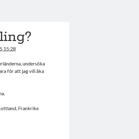
ling?
5 15:28
erländerna, undersöka
a för att jag vill åka
ma.
Skottland, Frankrike