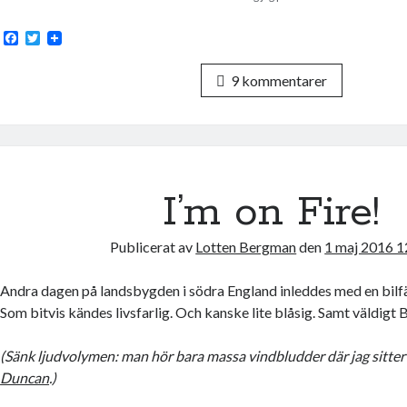
F
T
a
w
c
i
9 kommentarer
e
t
b
t
o
e
o
r
k
I’m on Fire!
Publicerat av
Lotten Bergman
den
1 maj 2016 1
Andra dagen på landsbygden i södra England inleddes med en bilf
Som bitvis kändes livsfarlig. Och kanske lite blåsig. Samt väldigt
(Sänk ljudvolymen: man hör bara massa vindbludder där jag sitte
Duncan
.)