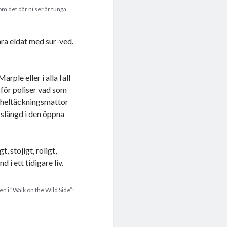
om det där ni ser är tunga
ara eldat med sur-ved.
arple eller i alla fall
 för poliser vad som
a heltäckningsmattor
t slängd i den öppna
, stojigt, roligt,
 i ett tidigare liv.
n i ”Walk on the Wild Side”: