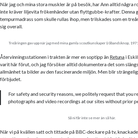
När jag och mina stora muskler är på besök, har Ann alltid några 
inte kräver liljevita frökenhänder utan flyttgubbe-krafter. Denna
tempurmadrass som skulle rullas ihop, men trilskades som en treåri
sig overall.
Treåringen gav upp när jag med mina gamla scoutkunskaper (råbandsknop, 1971
Återvinningsstationen i trakten är mer en soptipp än
Retuna
i Eski
varit här förut, och jag försöker alltid dokumentera det som slängs
allmänhet ta bilder av den fascinerande miljön. Men blir strängelige
förbjudet.
For safety and security reasons, we politely request that you r
photographs and video recordings at our sites without prior p
Så ni får inte se mer än så här.
När vi på kvällen satt och tittade på BBC-deckare på tv, knackade 