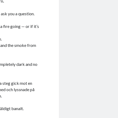
rn.
 ask you a question.
fire going — or if it’s
e.
l, and the smoke from
completely dark and no
 steg gick mot en
 med och lyssnade på
n.
äldigt banalt.