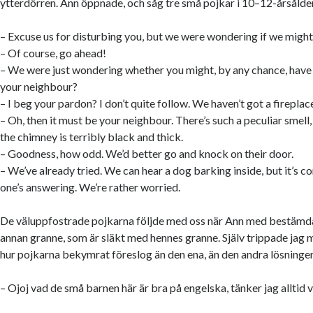
ytterdörren. Ann öppnade, och såg tre små pojkar i 10–12-årsålde
– Excuse us for disturbing you, but we were wondering if we might
– Of course, go ahead!
– We were just wondering whether you might, by any chance, have a 
your neighbour?
– I beg your pardon? I don’t quite follow. We haven’t got a fireplac
– Oh, then it must be your neighbour. There’s such a peculiar smel
the chimney is terribly black and thick.
– Goodness, how odd. We’d better go and knock on their door.
– We’ve already tried. We can hear a dog barking inside, but it’s 
one’s answering. We’re rather worried.
De väluppfostrade pojkarna följde med oss när Ann med bestämda
annan granne, som är släkt med hennes granne. Själv trippade jag
hur pojkarna bekymrat föreslog än den ena, än den andra lösninge
– Ojoj vad de små barnen här är bra på engelska, tänker jag alltid v