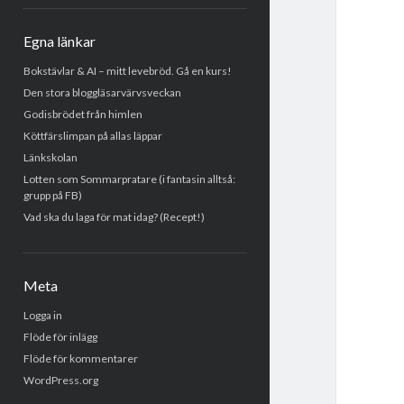
Egna länkar
Bokstävlar & AI – mitt levebröd. Gå en kurs!
Den stora bloggläsarvärvsveckan
Godisbrödet från himlen
Köttfärslimpan på allas läppar
Länkskolan
Lotten som Sommarpratare (i fantasin alltså:
grupp på FB)
Vad ska du laga för mat idag? (Recept!)
Meta
Logga in
Flöde för inlägg
Flöde för kommentarer
WordPress.org