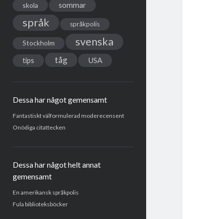
sommar
skola
språk
språkpolis
svenska
Stockholm
tåg
USA
tips
Dessa har något gemensamt
Fantastiskt välformulerad moderecensent
Onödiga citattecken
Dessa har något helt annat
gemensamt
En amerikansk språkpolis
Fula biblioteksböcker