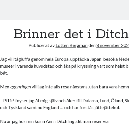
Brinner det i Ditch
Publicerat av
Lotten Bergman
den
8 november 202
Jag vill tågluffa genom hela Europa, upptäcka Japan, besöka Ned
museer i varenda huvudstad och åka på kryssning vart som helst bar
båt.
Men
egentligen
vill jag inte alls resa nånstans, utan bara vara hem
– Pffft! fnyser jag åt mig själv och åker till Dalarna, Lund, Öland, 
och Tyskland samt nu England … och har förstås jättejättekul.
Nu är jag hos min kusin Ann i Ditchling, dit man reser via