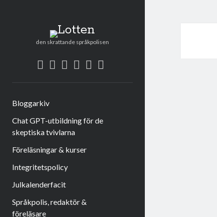
Lotten
den skrattande språkpolisen
twitter
facebook
instagram
linkedin
rss
e-
post
Bloggarkiv
Chat GPT-utbildning för de
skeptiska tvivlarna
Föreläsningar & kurser
Integritetspolicy
Julkalenderfacit
Språkpolis, redaktör &
föreläsare