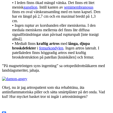
• I leden finns ökad mängd vätska. Det finns ett litet
menisk
ganglion
. Intill kanten av
semimembranosus
finns en oval vätskeansamling med en tunn kapsel. Den
har en längd på 2,7 cm och en maximal bredd på 1,3
cm.
• Ingen ruptur av korsbanden eller meniskerna. I den
mediala meniskens mellersta del finns lite diffusa
signalförändringar utan påvisad rupturspalt [inte trasigt
alltså].
• Medialt finns
kraftig artros
med
långa, djupa
broskdefekter
i
femurkondylen
. Ingen artros lateralt. I
patellaleden finns höggradig artros med kraftig
broskdestruktion på patellan [knäskålen] och femur.
”På magnetröntgen syns ingenting” sa ortopedidrottsläkaren med
landslagsmeriter, jahaja.
Okej, nu är jag artrospatient som ska rehabträna, äta
antiinflammatoriska piller och sätta smärtplåster på det onda. Vad
kul! Hur mycket basket tror ni ingår i artrosträningen?