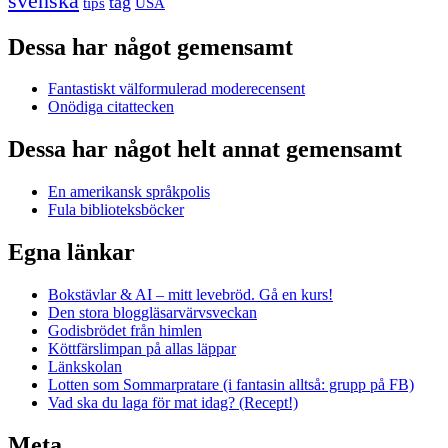
svenska
tåg
USA
tips
Dessa har något gemensamt
Fantastiskt välformulerad moderecensent
Onödiga citattecken
Dessa har något helt annat gemensamt
En amerikansk språkpolis
Fula biblioteksböcker
Egna länkar
Bokstävlar & AI – mitt levebröd. Gå en kurs!
Den stora bloggläsarvärvsveckan
Godisbrödet från himlen
Köttfärslimpan på allas läppar
Länkskolan
Lotten som Sommarpratare (i fantasin alltså: grupp på FB)
Vad ska du laga för mat idag? (Recept!)
Meta