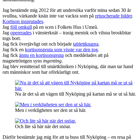
Jag bestämde mig 2012 för att undersöka varför mina sedan 30 år
svullna, värkande knän inte var vackra som på
retuscherade bilder
.
Kortison insprutades
.
Jag
föll omkull
på en scen i Folkets Hus i Umeå.
Jag
opererades
i vänsterknät – trasig menisk och vilsna broskbitar
togs bort.
Jag fick överjävligt ont och började
tablettknapra
.
Jag fick en
kortisonspruta som visste var den tog
.
Jag fick
ännu en kortisonspruta
och meddelades att på
magnetröntgen syns
ingenting
.
Jag blev remitterad till smärtkliniken i Nyköping, där man tar hand
om människor som har oförklarligt ont.
Nu är det så att vägen till Nyköping på kartan må se ut så här.
Men i verkligheten ser den ut så här.
Och lite så här när det snöar.
Därför bestämde jag mig för att ta buss till Nyköping – en resa på