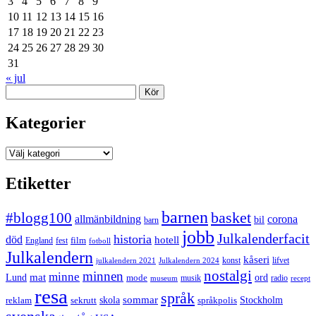
3
4
5
6
7
8
9
10
11
12
13
14
15
16
17
18
19
20
21
22
23
24
25
26
27
28
29
30
31
« jul
Sök
Kategorier
Kategorier
Etiketter
barnen
#blogg100
basket
allmänbildning
corona
bil
barn
jobb
Julkalenderfacit
historia
död
hotell
England
fest
film
fotboll
Julkalendern
kåseri
julkalendern 2021
Julkalendern 2024
konst
lifvet
nostalgi
minnen
minne
mat
Lund
mode
ord
musik
radio
museum
recept
resa
språk
sommar
reklam
sekrutt
skola
språkpolis
Stockholm