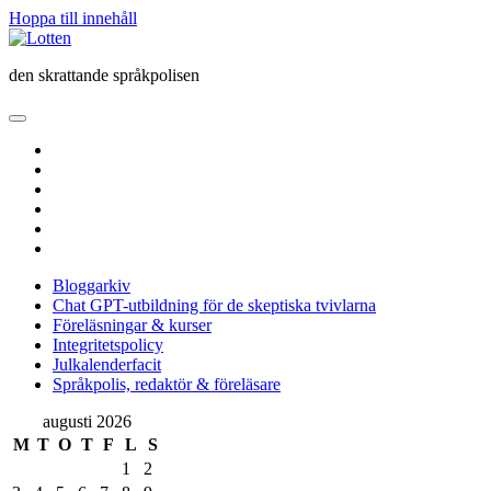
Hoppa till innehåll
Lotten
den skrattande språkpolisen
öppna
primär
twitter
meny
facebook
instagram
linkedin
rss
e-
post
Bloggarkiv
Chat GPT-utbildning för de skeptiska tvivlarna
Föreläsningar & kurser
Integritetspolicy
Julkalenderfacit
Språkpolis, redaktör & föreläsare
Sidopanel
augusti 2026
M
T
O
T
F
L
S
1
2