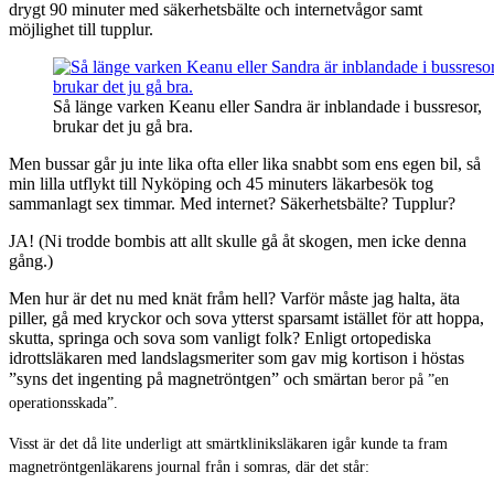
drygt 90 minuter med säkerhetsbälte och internetvågor samt
möjlighet till tupplur.
Så länge varken Keanu eller Sandra är inblandade i bussresor,
brukar det ju gå bra.
Men bussar går ju inte lika ofta eller lika snabbt som ens egen bil, så
min lilla utflykt till Nyköping och 45 minuters läkarbesök tog
sammanlagt sex timmar. Med internet? Säkerhetsbälte? Tupplur?
JA! (Ni trodde bombis att allt skulle gå åt skogen, men icke denna
gång.)
Men hur är det nu med knät fråm hell? Varför måste jag halta, äta
piller, gå med kryckor och sova ytterst sparsamt istället för att hoppa,
skutta, springa och sova som vanligt folk? Enligt ortopediska
idrottsläkaren med landslagsmeriter som gav mig kortison i höstas
”syns det ingenting på magnetröntgen” och smärtan
beror
på ”en
operationsskada”.
Visst är det då lite underligt att smärtkliniksläkaren igår kunde ta fram
magnetröntgenläkarens journal från i somras, där det står: