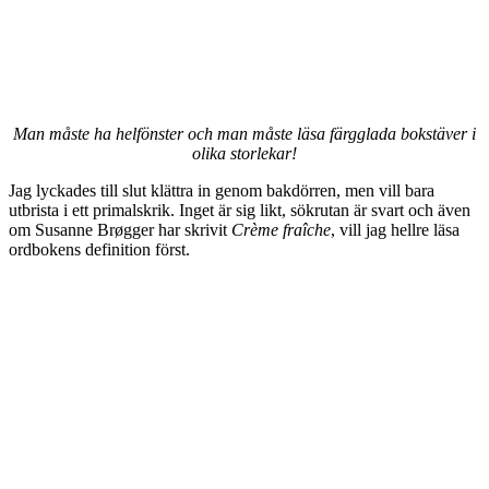
Man måste ha helfönster och man måste läsa färgglada bokstäver i
olika storlekar!
Jag lyckades till slut klättra in genom bakdörren, men vill bara
utbrista i ett primalskrik. Inget är sig likt, sökrutan är svart och även
om Susanne Brøgger har skrivit
Crème fraîche
, vill jag hellre läsa
ordbokens definition först.