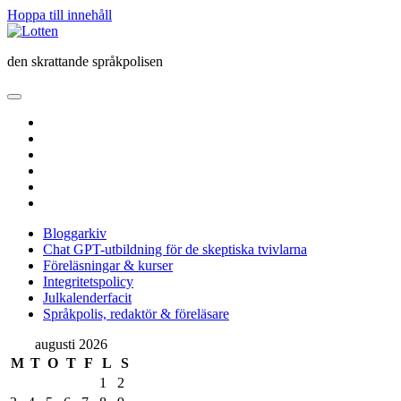
Hoppa till innehåll
Lotten
den skrattande språkpolisen
öppna
primär
twitter
meny
facebook
instagram
linkedin
rss
e-
post
Bloggarkiv
Chat GPT-utbildning för de skeptiska tvivlarna
Föreläsningar & kurser
Integritetspolicy
Julkalenderfacit
Språkpolis, redaktör & föreläsare
Sidopanel
augusti 2026
M
T
O
T
F
L
S
1
2