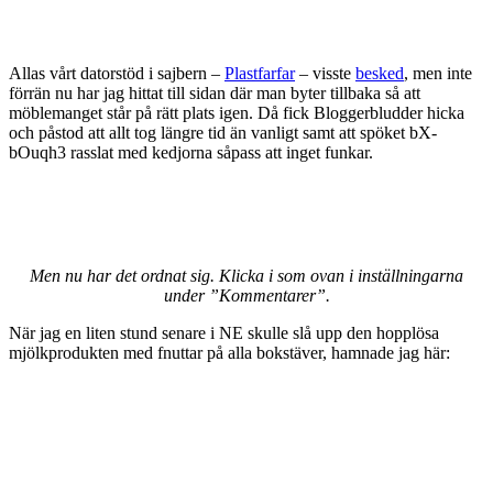
Allas vårt datorstöd i sajbern –
Plastfarfar
– visste
besked
, men inte
förrän nu har jag hittat till sidan där man byter tillbaka så att
möblemanget står på rätt plats igen. Då fick Bloggerbludder hicka
och påstod att allt tog längre tid än vanligt samt att spöket bX-
bOuqh3 rasslat med kedjorna såpass att inget funkar.
Men nu har det ordnat sig. Klicka i som ovan i inställningarna
under ”Kommentarer”.
När jag en liten stund senare i NE skulle slå upp den hopplösa
mjölkprodukten med fnuttar på alla bokstäver, hamnade jag här: