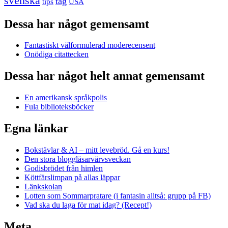
svenska
tåg
USA
tips
Dessa har något gemensamt
Fantastiskt välformulerad moderecensent
Onödiga citattecken
Dessa har något helt annat gemensamt
En amerikansk språkpolis
Fula biblioteksböcker
Egna länkar
Bokstävlar & AI – mitt levebröd. Gå en kurs!
Den stora bloggläsarvärvsveckan
Godisbrödet från himlen
Köttfärslimpan på allas läppar
Länkskolan
Lotten som Sommarpratare (i fantasin alltså: grupp på FB)
Vad ska du laga för mat idag? (Recept!)
Meta