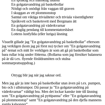
En språklig och mänsklig fatabur
En golgatavandring på basketbollar
Nödigt och onödigt från vaggan till graven
I skuggan av ett plommonstop
Samtal om viktiga trivialiteter och triviala väsentligheter
Språkvett och basketsvett med Bergmans ätt
En golgatavandring på väderkvarnar
En daglig pendang till kommentatorsbåset
Lottens lustfyllda (eller luriga) läsning
Visuellt gillade jag ”En golgatavandring på basketbollar” eftersom
jag verkligen (kom jag på först nu) tycker om ”En golgatavandring
på”-temat och mitt liv verkligen är som att gå på basketbollar som
bara rullar iväg under fötterna. (Bollarna som jag försöker balansera
på är då t.ex. flyende föräldramöten och stulna
sommarpratsuppdrag.)
Otrygg blir jag när jag saknar ord.
Men jag går ju inte bara på basketbollar utan även på t.ex. pumpen,
bio och i ullstrumpor. Då passar ju ”En golgatavandring på
väderkvarnar” väldigt bra. Men det lockar kanske inte till läsning
som ”En golgatavandring på pyttipanna” eller ”En golgatavandring
på plommonstop” samt ”En golgatavandring på den djefla mannens
gamla kalsonger”.