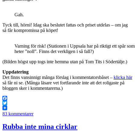
Gah.
Tyck till, hörni! Idag ska beslutet fattas och priset utdelas – om jag
så får kompromissa på köpet!
Varning för risk! (Stationen i Uppsala har på riktigt ett spår som
heter ”noll”. Finns det verkligen i så fall?)
(Bilden högst upp togs inte hemma utan på Tom Tits i Södertälje.)
Uppdatering
Det finns vansinnigt många förslag i kommentatorsbåset –
klicka här
så får ni se. (Många läsare vet fortfarande inte att det roligaste på
bloggen sker i kommentarerna.)
Facebook
Twitter
83 kommentarer
Rubba inte mina cirklar