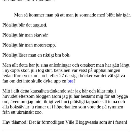
Men så kommer man på att man ju somnade med blött hår igår.
Plötsligt blir det augusti.
Plötsligt får man skavsår.
Plötsligt får man motorstopp.
Plötsligt läser man en riktigt bra bok.
Men allt detta har ju sina anledningar och orsaker: man har gått långt
i nyköpta skor, juli tog slut, bensinen var visst på upphällningen
redan förra veckan – och efter 27 dassiga böcker var det väl själva
fan om det inte skulle dyka upp en
bra
?
Mitt i allt detta kausalitetstänkande står jag här och kliar mig i
huvudet eftersom bloggen (som jag ju har bestämt mig för att bygga
om, även om jag inte riktigt vet hur) plötsligt tappade sitt tema och
alla bokstävlar ju rinner ut i högerkanten som vore de på rymmen
från ett ukrainskt zoo.
Hav tålamod! Det är förmodligen Ville Bloggvessla som är i farten!