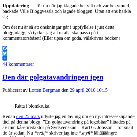
Uppdatering
… för nu när jag klagade hej vilt och var bekymrad,
backade Ville Bloggvessla och lagade bloggen. Utan att ens harkla
sig.
Om det nu är så att önskningar går i uppfyllelse i just detta
blogginlägg, så tycker jag att ni alla ska passa på i
kommentatorsbåset! (Eller tipsa om goda, välskrivna böcker.)
Facebook
Twitter
44 kommentarer
Den där golgatavandringen igen
Publicerat av
Lotten Bergman
den
29 april 2010 10:15
Råtta i blomkruka.
Redan
den 25 mars
utlyste jag en tävling om en ny, intresseskapande
titel på denna blogg. ”En golgatavandring på legobitar” hittades på
av min kåseriredaktör på Sydsvenskan – Karl G. Jönsson – för snart
tio år sedan. Nu
*svälj*
skriver jag inte
*snyft*
lähäääängre