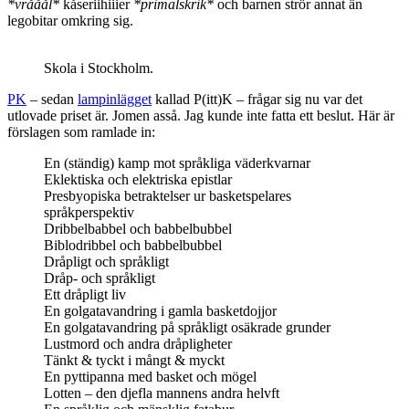
*vrååål*
kåseriihiiier
*primalskrik*
och barnen strör annat än
legobitar omkring sig.
Skola i Stockholm.
PK
– sedan
lampinlägget
kallad P(itt)K – frågar sig nu var det
utlovade priset är. Jomen asså. Jag kunde inte fatta ett beslut. Här är
förslagen som ramlade in:
En (ständig) kamp mot språkliga väderkvarnar
Eklektiska och elektriska epistlar
Presbyopiska betraktelser ur basketspelares
språkperspektiv
Dribbelbabbel och babbelbubbel
Biblodribbel och babbelbubbel
Dråpligt och språkligt
Dråp- och språkligt
Ett dråpligt liv
En golgatavandring i gamla basketdojjor
En golgatavandring på språkligt osäkrade grunder
Lustmord och andra dråpligheter
Tänkt & tyckt i mångt & myckt
En pyttipanna med basket och mögel
Lotten – den djefla mannens andra helvft