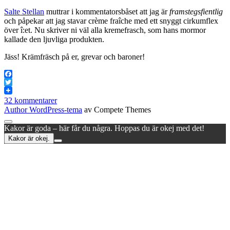
Salte Stellan
muttrar i kommentatorsbåset att jag är
framstegsfientlig
och påpekar att jag stavar crème fraîche med ett snyggt cirkumflex
över î:et. Nu skriver ni väl alla kremefrasch, som hans mormor
kallade den ljuvliga produkten.
Jäss! Krämfräsch på er, grevar och baroner!
Facebook
Twitter
32 kommentarer
Author WordPress-tema
av Compete Themes
Rulla
Kakor är goda – här får du några. Hoppas du är okej med det!
till
Kakor är okej.
toppen