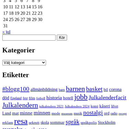
3
4
5
6
7
8
9
10
11
12
13
14
15
16
17
18
19
20
21
22
23
24
25
26
27
28
29
30
31
« jul
Sök
Kategorier
Kategorier
Etiketter
barnen
#blogg100
basket
allmänbildning
corona
bil
barn
jobb
Julkalenderfacit
historia
död
hotell
England
fest
film
fotboll
Julkalendern
kåseri
julkalendern 2021
Julkalendern 2024
konst
lifvet
nostalgi
minnen
minne
mat
Lund
mode
ord
musik
radio
museum
recept
resa
språk
sommar
reklam
sekrutt
skola
språkpolis
Stockholm