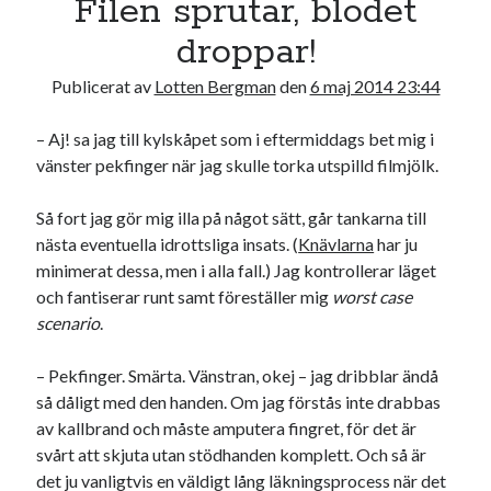
Filen sprutar, blodet
17
18
19
20
21
22
23
droppar!
24
25
26
27
28
29
30
Publicerat av
Lotten Bergman
den
6 maj 2014 23:44
31
– Aj! sa jag till kylskåpet som i eftermiddags bet mig i
« jul
vänster pekfinger när jag skulle torka utspilld filmjölk.
Sök
Så fort jag gör mig illa på något sätt, går tankarna till
nästa eventuella idrottsliga insats. (
Knävlarna
har ju
minimerat dessa, men i alla fall.) Jag kontrollerar läget
och fantiserar runt samt föreställer mig
worst case
scenario
.
Kategorier
– Pekfinger. Smärta. Vänstran, okej – jag dribblar ändå
Kategorier
så dåligt med den handen. Om jag förstås inte drabbas
av kallbrand och måste amputera fingret, för det är
svårt att skjuta utan stödhanden komplett. Och så är
det ju vanligtvis en väldigt lång läkningsprocess när det