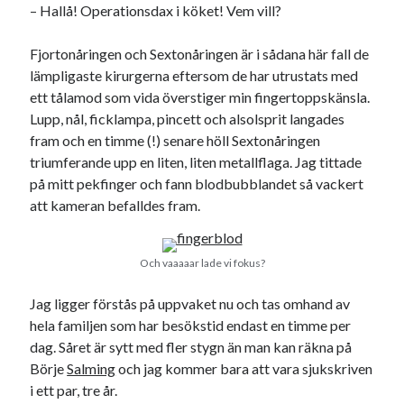
– Hallå! Operationsdax i köket! Vem vill?
svenska
tåg
tips
Stockholm
USA
Fjortonåringen och Sextonåringen är i sådana här fall de
lämpligaste kirurgerna eftersom de har utrustats med
ett tålamod som vida överstiger min fingertoppskänsla.
Lupp, nål, ficklampa, pincett och alsolsprit langades
Dessa har något gemensamt
fram och en timme (!) senare höll Sextonåringen
Fantastiskt välformulerad moderecensent
triumferande upp en liten, liten metallflaga. Jag tittade
Onödiga citattecken
på mitt pekfinger och fann blodbubblandet så vackert
att kameran befalldes fram.
Dessa har något helt annat gemensamt
Och vaaaaar lade vi fokus?
En amerikansk språkpolis
Fula biblioteksböcker
Jag ligger förstås på uppvaket nu och tas omhand av
hela familjen som har besökstid endast en timme per
dag. Såret är sytt med fler stygn än man kan räkna på
Egna länkar
Börje
Salming
och jag kommer bara att vara sjukskriven
i ett par, tre år.
Bokstävlar & AI – mitt levebröd. Gå en kurs!