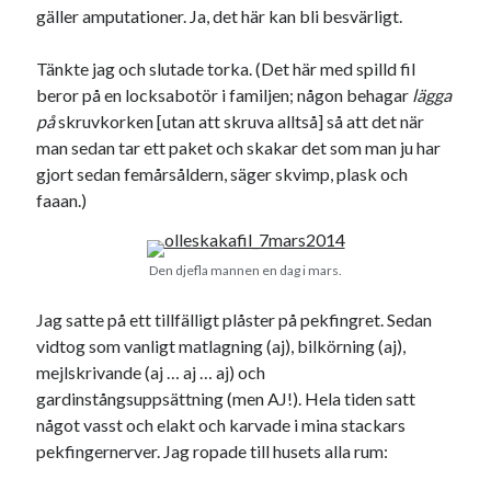
Etiketter
gäller amputationer. Ja, det här kan bli besvärligt.
#blogg100
allmänbildning
barn
Tänkte jag och slutade torka. (Det här med spilld fil
barnen
basket
beror på en locksabotör i familjen; någon behagar
lägga
corona
bil
på
skruvkorken [utan att skruva alltså] så att det när
död
film
England
fest
fotboll
man sedan tar ett paket och skakar det som man ju har
gjort sedan femårsåldern, säger skvimp, plask och
jobb
historia
hotell
faaan.)
Julkalendern
Julkalenderfacit
julkalendern 2021
Julkalendern 2024
konst
Den djefla mannen en dag i mars.
minne
kåseri
mat
Lund
lifvet
Jag satte på ett tillfälligt plåster på pekfingret. Sedan
minnen
mode
musik
museum
vidtog som vanligt matlagning (aj), bilkörning (aj),
mejlskrivande (aj … aj … aj) och
nostalgi
ord
radio
recept
gardinstångsuppsättning (men AJ!). Hela tiden satt
resa
något vasst och elakt och karvade i mina stackars
skola
reklam
sekrutt
pekfingernerver. Jag ropade till husets alla rum:
språk
sommar
språkpolis