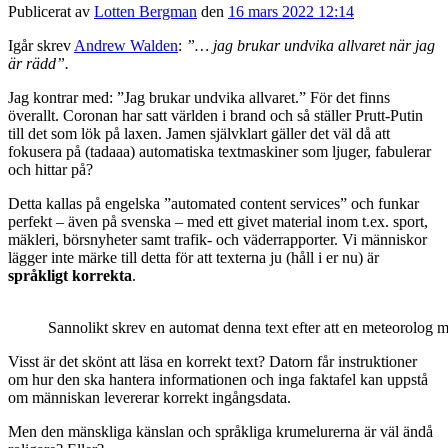
Publicerat av
Lotten Bergman
den
16 mars 2022 12:14
Igår skrev
Andrew Walden
:
”… jag brukar undvika allvaret när jag
är rädd”.
Jag kontrar med: ”Jag brukar undvika allvaret.” För det finns
överallt. Coronan har satt världen i brand och så ställer Prutt-Putin
till det som lök på laxen. Jamen självklart gäller det väl då att
fokusera på (tadaaa) automatiska textmaskiner som ljuger, fabulerar
och hittar på?
Detta kallas på engelska ”automated content services” och funkar
perfekt – även på svenska – med ett givet material inom t.ex. sport,
mäkleri, börsnyheter samt trafik- och väderrapporter. Vi människor
lägger inte märke till detta för att texterna ju (håll i er nu) är
språkligt korrekta
.
Sannolikt skrev en automat denna text efter att en meteorolog m
Visst är det skönt att läsa en korrekt text? Datorn får instruktioner
om hur den ska hantera informationen och inga faktafel kan uppstå
om människan levererar korrekt ingångsdata.
Men den mänskliga känslan och språkliga krumelurerna är väl ändå