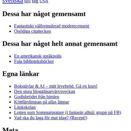
svenska
tåg
USA
tips
Dessa har något gemensamt
Fantastiskt välformulerad moderecensent
Onödiga citattecken
Dessa har något helt annat gemensamt
En amerikansk språkpolis
Fula biblioteksböcker
Egna länkar
Bokstävlar & AI – mitt levebröd. Gå en kurs!
Den stora bloggläsarvärvsveckan
Godisbrödet från himlen
Köttfärslimpan på allas läppar
Länkskolan
Lotten som Sommarpratare (i fantasin alltså: grupp på FB)
Vad ska du laga för mat idag? (Recept!)
Meta