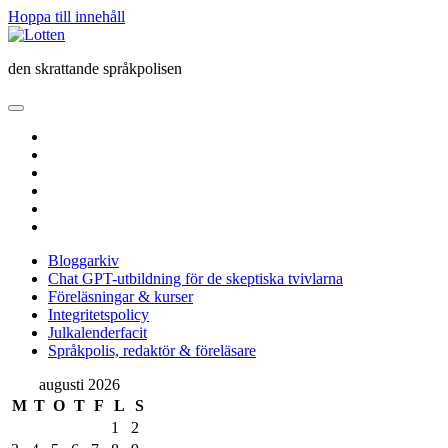
Hoppa till innehåll
Lotten
den skrattande språkpolisen
öppna
primär
twitter
meny
facebook
instagram
linkedin
rss
e-
post
Bloggarkiv
Chat GPT-utbildning för de skeptiska tvivlarna
Föreläsningar & kurser
Integritetspolicy
Julkalenderfacit
Språkpolis, redaktör & föreläsare
Sidopanel
augusti 2026
M
T
O
T
F
L
S
1
2