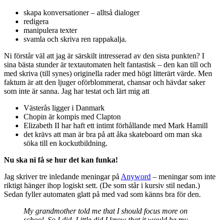
skapa konversationer – alltså dialoger
redigera
manipulera texter
svamla och skriva ren rappakalja.
Ni förstår väl att jag är särskilt intresserad av den sista punkten? I
sina bästa stunder är textautomaten helt fantastisk – den kan till och
med skriva (till synes) originella rader med högt litterärt värde. Men
faktum är att den ljuger oförblommerat, chansar och hävdar saker
som inte är sanna. Jag har testat och lärt mig att
Västerås ligger i Danmark
Chopin är kompis med Clapton
Elizabeth II har haft ett intimt förhållande med Mark Hamill
det krävs att man är bra på att åka skateboard om man ska
söka till en kockutbildning.
Nu ska ni få se hur det kan funka!
Jag skriver tre inledande meningar på
Anyword
– meningar som inte
riktigt hänger ihop logiskt sett. (De som står i kursiv stil nedan.)
Sedan fyller automaten glatt på med vad som känns bra för den.
My grandmother told me that I should focus more on
school. So I did. Little did I know that it would be my