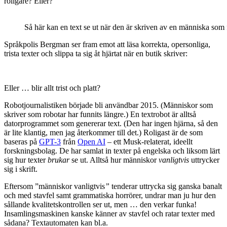
roligare? Eller?
Så här kan en text se ut när den är skriven av en människa som
Språkpolis Bergman ser fram emot att läsa korrekta, opersonliga,
trista texter och slippa ta sig åt hjärtat när en butik skriver:
Eller … blir allt trist och platt?
Robotjournalistiken började bli användbar 2015. (Människor som
skriver som robotar har funnits längre.) En textrobot är alltså
datorprogrammet som genererar text. (Den har ingen hjärna, så den
är lite klantig, men jag återkommer till det.) Roligast är de som
baseras på
GPT-3
från
Open AI
– ett Musk-relaterat, ideellt
forskningsbolag. De har samlat in texter på engelska och liksom lärt
sig hur texter
brukar
se ut. Alltså hur människor
vanligtvis
uttrycker
sig i skrift.
Eftersom ”människor vanligtvis
”
tenderar uttrycka sig ganska banalt
och med stavfel samt grammatiska horrörer, undrar man ju hur den
sållande kvalitetskontrollen ser ut, men … den verkar funka!
Insamlingsmaskinen kanske känner av stavfel och ratar texter med
sådana? Textautomaten kan bl.a.