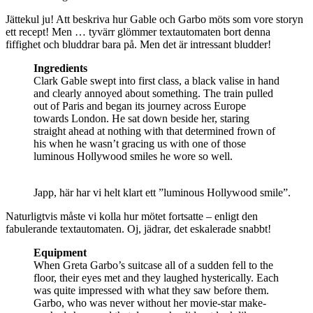
Jättekul ju! Att beskriva hur Gable och Garbo möts som vore storyn
ett recept! Men … tyvärr glömmer textautomaten bort denna
fiffighet och bluddrar bara på. Men det är intressant bludder!
Ingredients
Clark Gable swept into first class, a black valise in hand
and clearly annoyed about something. The train pulled
out of Paris and began its journey across Europe
towards London. He sat down beside her, staring
straight ahead at nothing with that determined frown of
his when he wasn’t gracing us with one of those
luminous Hollywood smiles he wore so well.
Japp, här har vi helt klart ett ”luminous Hollywood smile”.
Naturligtvis måste vi kolla hur mötet fortsatte – enligt den
fabulerande textautomaten. Oj, jädrar, det eskalerade snabbt!
Equipment
When Greta Garbo’s suitcase all of a sudden fell to the
floor, their eyes met and they laughed hysterically. Each
was quite impressed with what they saw before them.
Garbo, who was never without her movie-star make-