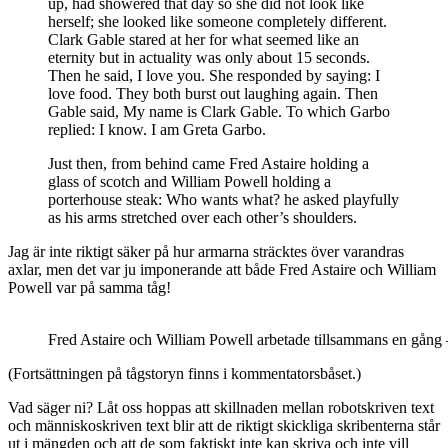
up, had showered that day so she did not look like
herself; she looked like someone completely different.
Clark Gable stared at her for what seemed like an
eternity but in actuality was only about 15 seconds.
Then he said, I love you. She responded by saying: I
love food. They both burst out laughing again. Then
Gable said, My name is Clark Gable. To which Garbo
replied: I know. I am Greta Garbo.
Just then, from behind came Fred Astaire holding a
glass of scotch and William Powell holding a
porterhouse steak: Who wants what? he asked playfully
as his arms stretched over each other’s shoulders.
Jag är inte riktigt säker på hur armarna sträcktes över varandras
axlar, men det var ju imponerande att både Fred Astaire och William
Powell var på samma tåg!
Fred Astaire och William Powell arbetade tillsammans en gång –
(Fortsättningen på tågstoryn finns i kommentatorsbåset.)
Vad säger ni? Låt oss hoppas att skillnaden mellan robotskriven text
och människoskriven text blir att de riktigt skickliga skribenterna står
ut i mängden och att de som faktiskt inte kan skriva och inte vill