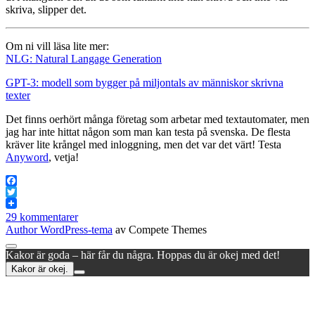
skriva, slipper det.
Om ni vill läsa lite mer:
NLG: Natural Langage Generation
GPT-3: modell som bygger på miljontals av människor skrivna
texter
Det finns oerhört många företag som arbetar med textautomater, men
jag har inte hittat någon som man kan testa på svenska. De flesta
kräver lite krångel med inloggning, men det var det värt! Testa
Anyword
, vetja!
Facebook
Twitter
29 kommentarer
Author WordPress-tema
av Compete Themes
Rulla
Kakor är goda – här får du några. Hoppas du är okej med det!
till
Kakor är okej.
toppen