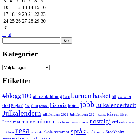
3
4
5
6
7
8
9
10
11
12
13
14
15
16
17
18
19
20
21
22
23
24
25
26
27
28
29
30
31
« jul
Sök
Kategorier
Kategorier
Etiketter
barnen
#blogg100
basket
allmänbildning
corona
bil
barn
jobb
Julkalenderfacit
historia
död
hotell
England
fest
film
fotboll
Julkalendern
kåseri
julkalendern 2021
Julkalendern 2024
konst
lifvet
nostalgi
minnen
minne
mat
Lund
mode
ord
musik
radio
museum
recept
resa
språk
sommar
reklam
sekrutt
skola
språkpolis
Stockholm