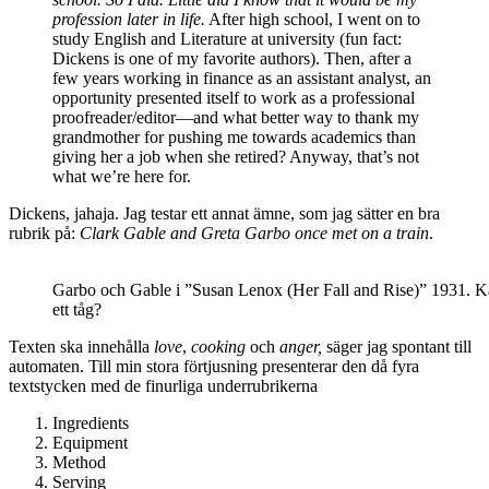
profession later in life.
After high school, I went on to
study English and Literature at university (fun fact:
Dickens is one of my favorite authors). Then, after a
few years working in finance as an assistant analyst, an
opportunity presented itself to work as a professional
proofreader/editor—and what better way to thank my
grandmother for pushing me towards academics than
giving her a job when she retired? Anyway, that’s not
what we’re here for.
Dickens, jahaja. Jag testar ett annat ämne, som jag sätter en bra
rubrik på:
Clark Gable and Greta Garbo once met on a train
.
Garbo och Gable i ”Susan Lenox (Her Fall and Rise)” 1931. K
ett tåg?
Texten ska innehålla
love
,
cooking
och
anger,
säger jag spontant till
automaten. Till min stora förtjusning presenterar den då fyra
textstycken med de finurliga underrubrikerna
Ingredients
Equipment
Method
Serving