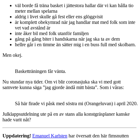
väl borde få träna basket i jättestora hallar där vi kan hålla tio
meter mellan spelarna
aldrig i livet skulle gå fest eller ens glöggvisit
är komplett obekymrad när jag handlar mat med folk som inte
vet vad avstånd är
inte åker bil med folk utanför familjen
gång på gång biter i handskarna när jag ska ta av dem
hellre går i en timme än sätter mig i en buss full med skolbarn.
Men okej.
Basketträningen får vänta.
Nu stundar nya tider. Om vi blir coronasjuka ska vi med gott
samvete kunna säga ”jag gjorde ändå mitt bästa”. Som i våras:
Så här firade vi påsk med söstra mi (Orangeluvan) i april 2020.
Julklappsutdelning ute på en av stans alla konstgräsplaner kanske
hade varit nåt?
Uppdatering!
Emanuel Karlsten
har översatt den här fimsnutten