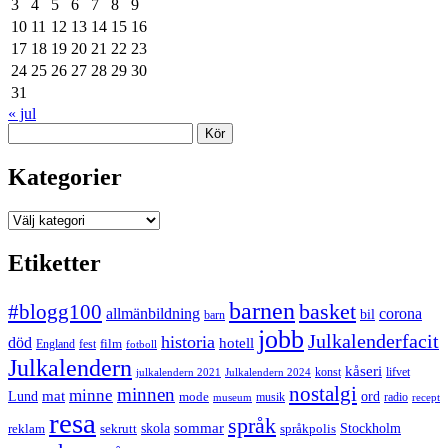
3
4
5
6
7
8
9
10
11
12
13
14
15
16
17
18
19
20
21
22
23
24
25
26
27
28
29
30
31
« jul
Sök
Kategorier
Kategorier
Etiketter
barnen
#blogg100
basket
allmänbildning
corona
bil
barn
jobb
Julkalenderfacit
historia
död
hotell
England
fest
film
fotboll
Julkalendern
kåseri
julkalendern 2021
Julkalendern 2024
konst
lifvet
nostalgi
minnen
minne
mat
Lund
mode
ord
musik
radio
museum
recept
resa
språk
sommar
reklam
sekrutt
skola
språkpolis
Stockholm