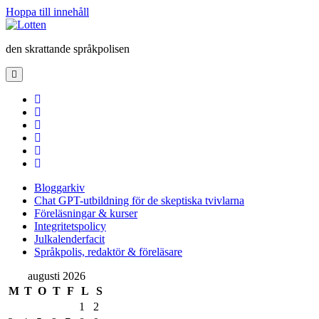
Hoppa till innehåll
Lotten
den skrattande språkpolisen
öppna
primär
meny
twitter
facebook
instagram
linkedin
rss
e-
post
Bloggarkiv
Chat GPT-utbildning för de skeptiska tvivlarna
Föreläsningar & kurser
Integritetspolicy
Julkalenderfacit
Språkpolis, redaktör & föreläsare
Sidopanel
augusti 2026
M
T
O
T
F
L
S
1
2