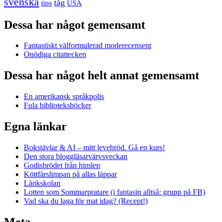
svenska
tåg
USA
tips
Dessa har något gemensamt
Fantastiskt välformulerad moderecensent
Onödiga citattecken
Dessa har något helt annat gemensamt
En amerikansk språkpolis
Fula biblioteksböcker
Egna länkar
Bokstävlar & AI – mitt levebröd. Gå en kurs!
Den stora bloggläsarvärvsveckan
Godisbrödet från himlen
Köttfärslimpan på allas läppar
Länkskolan
Lotten som Sommarpratare (i fantasin alltså: grupp på FB)
Vad ska du laga för mat idag? (Recept!)
Meta