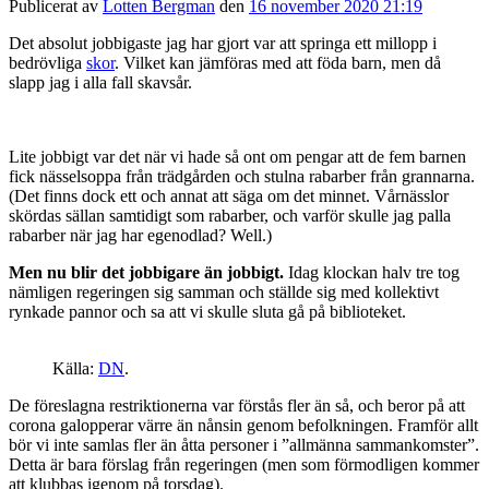
Publicerat av
Lotten Bergman
den
16 november 2020 21:19
Det absolut jobbigaste jag har gjort var att springa ett millopp i
bedrövliga
skor
. Vilket kan jämföras med att föda barn, men då
slapp jag i alla fall skavsår.
Lite jobbigt var det när vi hade så ont om pengar att de fem barnen
fick nässelsoppa från trädgården och stulna rabarber från grannarna.
(Det finns dock ett och annat att säga om det minnet. Vårnässlor
skördas sällan samtidigt som rabarber, och varför skulle jag palla
rabarber när jag har egenodlad? Well.)
Men nu blir det jobbigare än jobbigt.
Idag klockan halv tre tog
nämligen regeringen sig samman och ställde sig med kollektivt
rynkade pannor och sa att vi skulle sluta gå på biblioteket.
Källa:
DN
.
De föreslagna restriktionerna var förstås fler än så, och beror på att
corona galopperar värre än nånsin genom befolkningen. Framför allt
bör vi inte samlas fler än åtta personer i ”allmänna sammankomster”.
Detta är bara förslag från regeringen (men som förmodligen kommer
att klubbas igenom på torsdag).