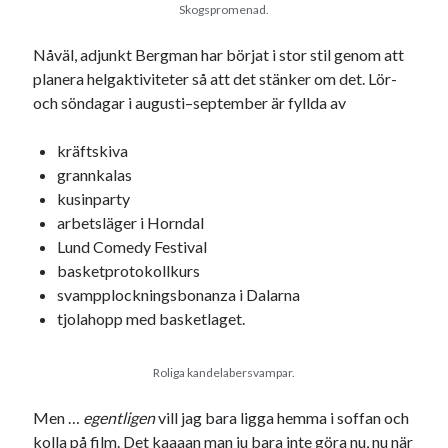
Skogspromenad.
svenska
tåg
tips
Stockholm
Nåväl, adjunkt Bergman har börjat i stor stil genom att
USA
planera helgaktiviteter så att det stänker om det. Lör-
och söndagar i augusti–september är fyllda av
Dessa har något gemensamt
kräftskiva
Fantastiskt välformulerad moderecensent
grannkalas
Onödiga citattecken
kusinparty
arbetsläger i Horndal
Lund Comedy Festival
basketprotokollkurs
Dessa har något helt annat gemensamt
svampplockningsbonanza i Dalarna
En amerikansk språkpolis
tjolahopp med basketlaget.
Fula biblioteksböcker
Roliga kandelabersvampar.
Egna länkar
Men …
egentligen
vill jag bara ligga hemma i soffan och
Bokstävlar & AI – mitt levebröd. Gå en kurs!
kolla på film. Det kaaaan man ju bara inte göra nu, nu när