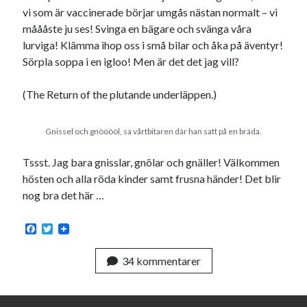
Den stora bloggläsarvärvsveckan
vi som är vaccinerade börjar umgås nästan normalt – vi
Godisbrödet från himlen
måååste ju ses! Svinga en bägare och svänga våra
Köttfärslimpan på allas läppar
lurviga! Klämma ihop oss i små bilar och åka på äventyr!
Länkskolan
Sörpla soppa i en igloo! Men är det det jag vill?
Lotten som Sommarpratare (i fantasin alltså: grupp på FB)
Vad ska du laga för mat idag? (Recept!)
(The Return of the plutande underläppen.)
Gnissel och gnööööl, sa vårtbitaren där han satt på en bräda.
Meta
Tssst. Jag bara gnisslar, gnölar och gnäller! Välkommen
Logga in
hösten och alla röda kinder samt frusna händer! Det blir
Flöde för inlägg
nog bra det här …
Flöde för kommentarer
WordPress.org
F
T
a
w
c
i
34 kommentarer
e
t
b
t
o
e
o
r
Pejpalla!
k