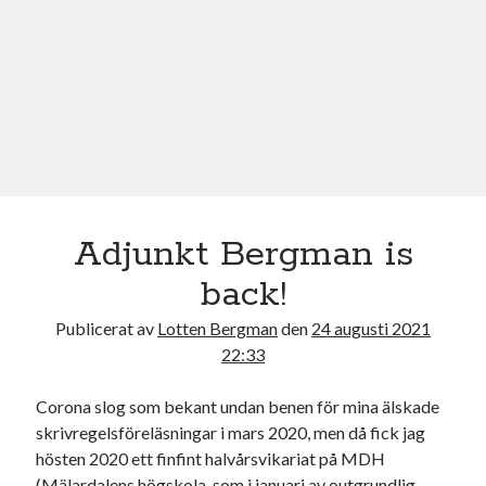
16
17
18
19
20
21
22
23
24
25
26
27
28
29
30
31
« jul
sep »
Sök
Adjunkt Bergman is
back!
Publicerat av
Lotten Bergman
den
24 augusti 2021
22:33
Kategorier
Kategorier
Corona slog som bekant undan benen för mina älskade
skrivregelsföreläsningar i mars 2020, men då fick jag
hösten 2020 ett finfint halvårsvikariat på MDH
(Mälardalens högskola, som i januari av outgrundlig