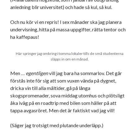
Etiketter
anledning blir universitet) och hade så kul, så kul.
#blogg100
allmänbildning
barn
Och nu kör vi en repris! I sex månader ska jag planera
barnen
basket
corona
bil
undervisning, hitta på massa uppgifter, rätta tentor och
ha kaffepaus!
död
film
England
fest
fotboll
jobb
historia
hotell
Här springer jag omkring i tomma lokaler tills de små studenterna
släpps in om en månad.
Julkalendern
Julkalenderfacit
Men …
egentligen
vill jag bara ha sommarlov. Det går
julkalendern 2021
Julkalendern 2024
konst
förstås inte för sig att som vuxen vända på dygnet,
minne
kåseri
mat
Lund
lifvet
dricka vin till alla måltider, gå på långa
minnen
skogspromenader, sova middag utomhus och plötsligt
mode
musik
museum
åka iväg på en roadtrip med bilen som håller på att
nostalgi
ord
radio
recept
tappa avgasröret. Men det är faktiskt vad jag vill!
resa
skola
reklam
sekrutt
(Säger jag trotsigt med plutande underläpp.)
språk
sommar
språkpolis