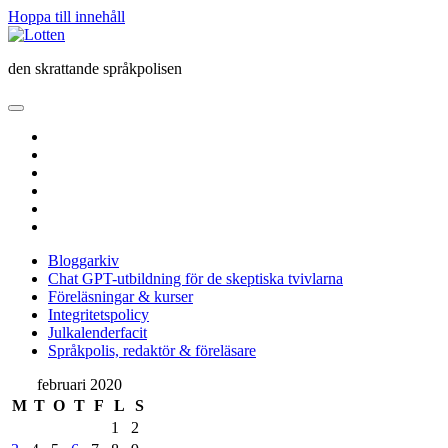
Hoppa till innehåll
Lotten
den skrattande språkpolisen
öppna
primär
twitter
meny
facebook
instagram
linkedin
rss
e-
post
Bloggarkiv
Chat GPT-utbildning för de skeptiska tvivlarna
Föreläsningar & kurser
Integritetspolicy
Julkalenderfacit
Språkpolis, redaktör & föreläsare
Sidopanel
februari 2020
M
T
O
T
F
L
S
1
2