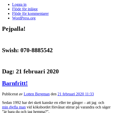
Logga in
Flöde för inlägg
Flöde för kommentarer
WordPress.org
Pejpalla!
Swish: 070-8885542
Dag:
21 februari 2020
Barnfritt!
Publicerat av
Lotten Bergman
den
21 februari 2020 11:33
Sedan 1992 har det skett kanske en eller tre gånger – att jag och
min djefla man
vid köksbordet förvånat stirrar på varandra och säger
”är bara du och jag hemma?”.