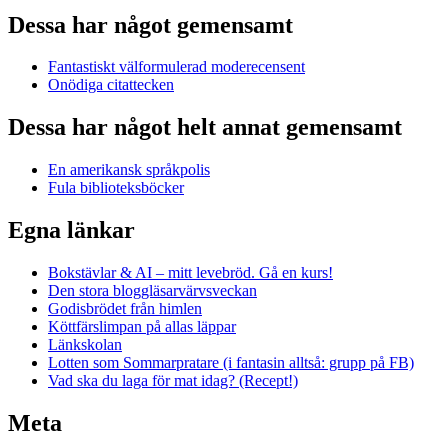
Dessa har något gemensamt
Fantastiskt välformulerad moderecensent
Onödiga citattecken
Dessa har något helt annat gemensamt
En amerikansk språkpolis
Fula biblioteksböcker
Egna länkar
Bokstävlar & AI – mitt levebröd. Gå en kurs!
Den stora bloggläsarvärvsveckan
Godisbrödet från himlen
Köttfärslimpan på allas läppar
Länkskolan
Lotten som Sommarpratare (i fantasin alltså: grupp på FB)
Vad ska du laga för mat idag? (Recept!)
Meta