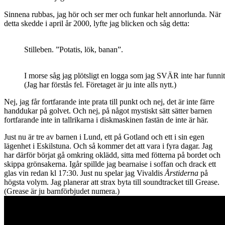
Sinnena rubbas, jag hör och ser mer och funkar helt annorlunda. När
detta skedde i april år 2000, lyfte jag blicken och såg detta:
Stilleben. ”Potatis, lök, banan”.
I morse såg jag plötsligt en logga som jag SVÄR inte har funnit
(Jag har förstås fel. Företaget är ju inte alls nytt.)
Nej, jag får fortfarande inte prata till punkt och nej, det är inte färre
handdukar på golvet. Och nej, på något mystiskt sätt sätter barnen
fortfarande inte in tallrikarna i diskmaskinen fastän de inte är här.
Just nu är tre av barnen i Lund, ett på Gotland och ett i sin egen
lägenhet i Eskilstuna. Och så kommer det att vara i fyra dagar. Jag
har därför börjat gå omkring oklädd, sitta med fötterna på bordet och
skippa grönsakerna. Igår spillde jag bearnaise i soffan och drack ett
glas vin redan kl 17:30. Just nu spelar jag Vivaldis
Årstiderna
på
högsta volym. Jag planerar att strax byta till soundtracket till Grease.
(Grease är ju barnförbjudet numera.)