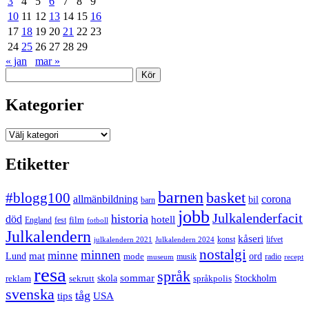
3
4
5
6
7
8
9
10
11
12
13
14
15
16
17
18
19
20
21
22
23
24
25
26
27
28
29
« jan
mar »
Sök
Kategorier
Kategorier
Etiketter
barnen
#blogg100
basket
allmänbildning
corona
bil
barn
jobb
Julkalenderfacit
historia
död
hotell
England
fest
film
fotboll
Julkalendern
kåseri
julkalendern 2021
Julkalendern 2024
konst
lifvet
nostalgi
minnen
minne
mat
Lund
mode
ord
musik
radio
museum
recept
resa
språk
sommar
reklam
sekrutt
skola
språkpolis
Stockholm
svenska
tåg
USA
tips