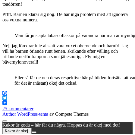
toadörren!
Pffft. Barnen klarar sig nog. De har inga problem med att ignorera
oss vuxna numera.
Man får ju stapla tabascoflaskor på varandra när man är myndig
Nej, jag föredrar inte alls att vara vuxet oberoende och barnfri. Jag
vill ha barnen örlande runt benen, skrikande efter välling och
trillande nerför trapporna samt jättesnoriga. Fly mig en
bävernylonoverall!
Eller så får de och deras respektive här på bilden fortsätta att v
för det är (nästan) okej det också.
Facebook
Twitter
25 kommentarer
Author WordPress-tema
av Compete Themes
Rulla
Kakor är goda – här får du några. Hoppas du är okej med det!
till
Kakor är okej.
toppen