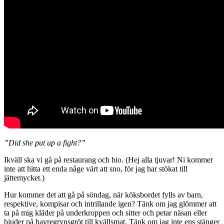
”Did she put up a fight?”
Ikväll ska vi gå på restaurang och bio. (Hej alla tjuvar! Ni kommer
inte att hitta ett enda någe värt att sno, för jag har stökat till
jättemycket.)
Hur kommer det att gå på söndag, när köksbordet fylls av barn,
respektive, kompisar och intrillande igen? Tänk om jag glömmer att
ta på mig kläder på underkroppen och sitter och petar näsan eller
bjuder på havregrynsgröt till kvällsmat. Tänk om jag inte ens stänger