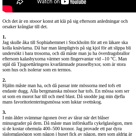
Och det är en
stooor
konst att klä på sig eftersom anledningar och
orsaker krånglar till det.
1.
Jag skulle åka till Sophiahemmet i Stockholm för att en läkare ska
kolla knävlarna. Då har man lämpligtvis på sig kjol för att slippa bli
undersökt i bara trosorna, och då måste man ju ha överdragsbrallor
eftersom kalasbyxorna värmer som fingervantar vid –10 °C. Man
stjäl då Tjugoettåringens kvarlämnade prasselbyxor, som är stora
som hus och isolerar som en termos.
2.
Hjälm måste man ha, och då passar inte mössorna med tofs ett
endaste dugg. Alla bergmanska mössor har tofs. En mössa som ser
ut som en morot har till och med blast. Då snodde jag min djefla
mans favoritorienteringsmössa som luktar svettskog.
3.
I min ålder svämmar ögonen över av tårar när det blåser
minusgrader på dem. Då måste man införskaffa cykelglasögon, men
si de kostar ohemula 400–500 kronor. Jag provade ett par dyra
slalomglasögon som någon i huset fick av någon, men som aldrig är