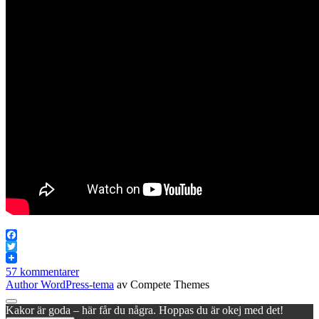
Facebook
Twitter
57 kommentarer
Author WordPress-tema
av Compete Themes
Rulla
Kakor är goda – här får du några. Hoppas du är okej med det!
till