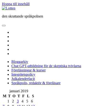
Hoppa till innehåll
Lotten
den skrattande språkpolisen
öppna
primär
twitter
meny
facebook
instagram
linkedin
rss
e-
post
Bloggarkiv
Chat GPT-utbildning för de skeptiska tvivlarna
Föreläsningar & kurser
Integritetspolicy
Julkalenderfacit
Språkpolis, redaktör & föreläsare
Sidopanel
januari 2019
M
T
O
T
F
L
S
1
2
3
4
5
6