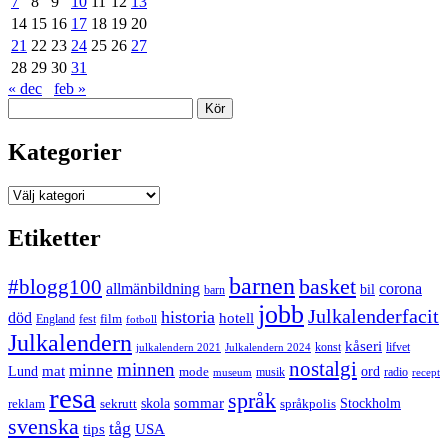
7
8
9
10
11
12
13
14
15
16
17
18
19
20
21
22
23
24
25
26
27
28
29
30
31
« dec
feb »
Sök
Kategorier
Kategorier
Etiketter
barnen
#blogg100
basket
allmänbildning
corona
bil
barn
jobb
Julkalenderfacit
historia
död
hotell
England
fest
film
fotboll
Julkalendern
kåseri
julkalendern 2021
Julkalendern 2024
konst
lifvet
nostalgi
minnen
minne
mat
Lund
mode
ord
musik
radio
museum
recept
resa
språk
sommar
reklam
sekrutt
skola
språkpolis
Stockholm
svenska
tåg
USA
tips