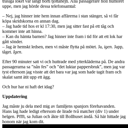
trasiga loket var långt borti tjottahejti. Alla passagerare höll humöret
uppe, men jag hörde dessa telefonsamtal:
– Nej, jag hinner inte hem innan affärerna i stan stänger, så vi får
köpa skridskorna en annan dag.
– Jag hade tid hos er kl 17:30, men jag sitter fast på ett tåg och
kommer inte att hinna.
– Kan du hämta barnen? Jag hinner inte fram i tid för att ett lok har
gått sönder.
– Jag är hemskt ledsen, men vi måste flytta på mötet. Ja,
igen
. Japp,
tåget.
Igen
.
Efter 90 minuter satt vi och huttrade med ytterkläderna på. De andra
passagerarna sa ”nån fes” och ”det luktar pappersbruk”, men jag var
tyst eftersom jag visste att det bara var jag som hade tagit fram och
skalat samt ätit upp ett ägg.
Och hur har ni haft det idag?
Uppdatering
Jag måste ju dela med mig av familjens spanjors förehavanden.
Hans lag hade ledigt eftersom de lirade två matcher (div 1) under
helgen. Pffft, sa Julian och åkte till Bollhuset ändå. Så här hittade jag
honom när jag kom dit.