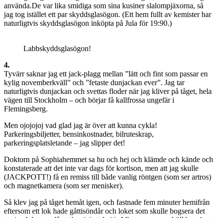
använda.
De var lika smidiga som sina kusiner slalompjäxorna, så
jag tog istället ett par skyddsglasögon. (Ett hem fullt av kemister har
naturligtvis skyddsglasögon inköpta på Jula för 19:90.)
Labbskyddsglasögon!
4.
Tyvärr saknar jag ett jack-plagg mellan ”lätt och fint som passar en
kylig novemberkväll” och ”fetaste dunjackan ever”. Jag tar
naturligtvis dunjackan och svettas floder när jag kliver på tåget, hela
vägen till Stockholm – och börjar få kallfrossa ungefär i
Flemingsberg.
Men ojojojoj vad glad jag är över att kunna cykla!
Parkeringsbiljetter, bensinkostnader, bilruteskrap,
parkeringsplatsletande – jag slipper det!
Doktorn på Sophiahemmet sa hu och hej och klämde och kände och
konstaterade att det inte var dags för kortison, men att jag skulle
(JACKPOTT!) få en remiss till både vanlig röntgen (som ser artros)
och magnetkamera (som ser menisker).
Så klev jag på tåget hemåt igen, och fastnade fem minuter hemifrån
eftersom ett lok hade gåttisöndår och loket som skulle bogsera det