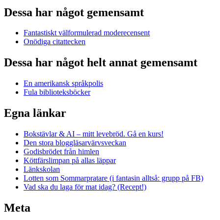
Dessa har något gemensamt
Fantastiskt välformulerad moderecensent
Onödiga citattecken
Dessa har något helt annat gemensamt
En amerikansk språkpolis
Fula biblioteksböcker
Egna länkar
Bokstävlar & AI – mitt levebröd. Gå en kurs!
Den stora bloggläsarvärvsveckan
Godisbrödet från himlen
Köttfärslimpan på allas läppar
Länkskolan
Lotten som Sommarpratare (i fantasin alltså: grupp på FB)
Vad ska du laga för mat idag? (Recept!)
Meta