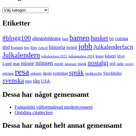
Kategorier
Etiketter
barnen
#blogg100
basket
allmänbildning
corona
bil
barn
jobb
Julkalenderfacit
historia
död
hotell
England
fest
film
fotboll
Julkalendern
kåseri
julkalendern 2021
Julkalendern 2024
konst
lifvet
nostalgi
minnen
minne
mat
Lund
mode
ord
musik
radio
museum
recept
resa
språk
sommar
reklam
sekrutt
skola
språkpolis
Stockholm
svenska
tåg
USA
tips
Dessa har något gemensamt
Fantastiskt välformulerad moderecensent
Onödiga citattecken
Dessa har något helt annat gemensamt