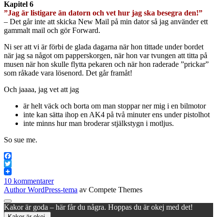
Kapitel 6
”Jag är listigare än datorn och vet hur jag ska besegra den!”
– Det går inte att skicka New Mail på min dator så jag använder ett
gammalt mail och gör Forward.
Ni ser att vi är förbi de glada dagarna när hon tittade under bordet
när jag sa något om papperskorgen, när hon var tvungen att titta på
musen när hon skulle flytta pekaren och när hon raderade ”prickar”
som råkade vara lösenord. Det går framåt!
Och jaaaa, jag vet att jag
är helt väck och borta om man stoppar ner mig i en bilmotor
inte kan sätta ihop en AK4 på två minuter ens under pistolhot
inte minns hur man broderar stjälkstygn i motljus.
So sue me.
Facebook
Twitter
10 kommentarer
Author WordPress-tema
av Compete Themes
Rulla
Kakor är goda – här får du några. Hoppas du är okej med det!
till
Kakor är okej.