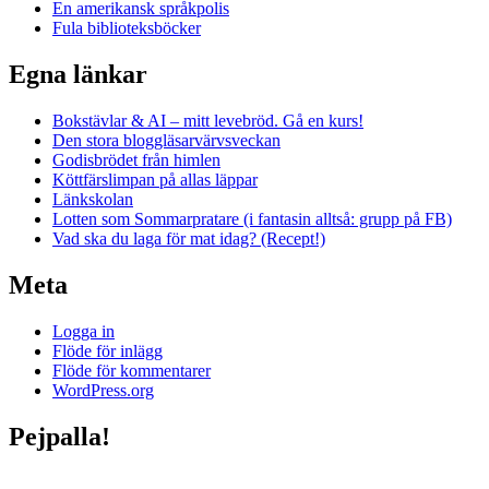
En amerikansk språkpolis
Fula biblioteksböcker
Egna länkar
Bokstävlar & AI – mitt levebröd. Gå en kurs!
Den stora bloggläsarvärvsveckan
Godisbrödet från himlen
Köttfärslimpan på allas läppar
Länkskolan
Lotten som Sommarpratare (i fantasin alltså: grupp på FB)
Vad ska du laga för mat idag? (Recept!)
Meta
Logga in
Flöde för inlägg
Flöde för kommentarer
WordPress.org
Pejpalla!