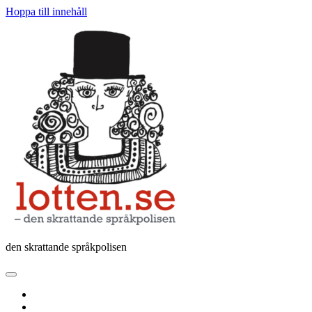
Hoppa till innehåll
Lotten
den skrattande språkpolisen
öppna
primär
twitter
meny
facebook