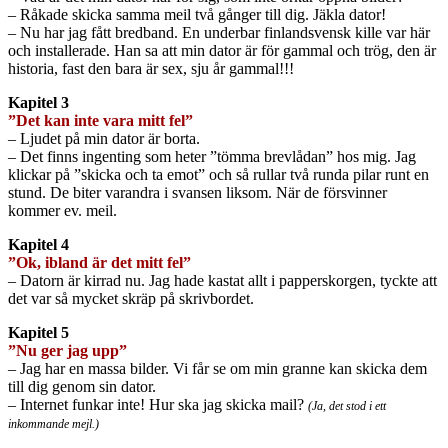
– Råkade skicka samma meil två gånger till dig. Jäkla dator!
– Nu har jag fått bredband. En underbar finlandsvensk kille var här
och installerade. Han sa att min dator är för gammal och trög, den är
historia, fast den bara är sex, sju år gammal!!!
Kapitel 3
”Det kan inte vara mitt fel”
– Ljudet på min dator är borta.
– Det finns ingenting som heter ”tömma brevlådan” hos mig. Jag
klickar på ”skicka och ta emot” och så rullar två runda pilar runt en
stund. De biter varandra i svansen liksom. När de försvinner
kommer ev. meil.
Kapitel 4
”Ok, ibland är det mitt fel”
– Datorn är kirrad nu. Jag hade kastat allt i papperskorgen, tyckte att
det var så mycket skräp på skrivbordet.
Kapitel 5
”Nu ger jag upp”
– Jag har en massa bilder. Vi får se om min granne kan skicka dem
till dig genom sin dator.
– Internet funkar inte! Hur ska jag skicka mail?
(Ja, det stod i ett
inkommande mejl.)