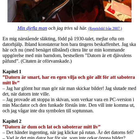
Min djefla man
och jag trivs så här.
(Reprisbild från 2007.)
En mig närstående släkting, född på 1930-talet, mejlar ofta om
datorhjälp. Ibland konstaterar hon bara tingens beskaffenhet. Jag ska
här och nu (med benäget tillstånd) citera lite ur min kommande
uppgörelse med min barndom, bestsellern ”Datorn är ett djävulens
påfund”. (Citaten är oförvanskade.)
Kapitel 1
”Datorn är smart, har en egen vilja och gör allt för att sabotera
mitt liv”
– Jag har glömt hur man gör när man skickar bilder! Jag slutade med
det, när datorn inte ville.
– Jag provade att stoppa in skivan, som verkar vara en PC-version i
min Macdator och den funkade förstås inte. Den vill inte komma ut,
och jag vågar inte dra symbolen till soptunnan.
Kapitel 2
”Datorn är dum och lat och
saboterar mitt liv
”
– Det händer ingenting, när jag klickar på rutan. Är det datorns fel?
– Vad är det min dator har för sig, som inte orkar öppna bilder?