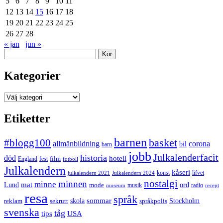
5
6
7
8
9
10
11
12
13
14
15
16
17
18
19
20
21
22
23
24
25
26
27
28
« jan
jun »
Sök
Kategorier
Kategorier
Etiketter
barnen
#blogg100
basket
allmänbildning
corona
bil
barn
jobb
Julkalenderfacit
historia
död
hotell
England
fest
film
fotboll
Julkalendern
kåseri
julkalendern 2021
Julkalendern 2024
konst
lifvet
nostalgi
minnen
minne
mat
Lund
mode
ord
musik
radio
museum
recept
resa
språk
sommar
reklam
sekrutt
skola
språkpolis
Stockholm
svenska
tåg
USA
tips