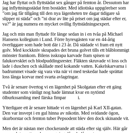
Jag har flyttat och flyttstädat sex gånger på femton år. Dessutom har
jag inflyttningsstädat fem bostäder. Med idiotiska uppgörelser som
”om jag får tillgång till den nya lägenheten tre dagar tidigare så
slipper ni städa” och ”ni drar av lite på priset om jag städar efter er,
va?” är jag numera en mycket ovillig flyttstädningsexpert.
Jag och min man flyttade för länge sedan in i en tvåa på Michael
Hansens kollegium i Lund. Förre hyresgästen var en 44-årig
överliggare som hade bott där i 23 år. Då städade vi fram ett nytt
golv. Med kockkniv skrapades det bruna golvet tills ett blåblommigt
mönster framkom. Bilens isskrapa karvade fram spisen ur
falukorvsklet och blodpuddingsrester. Fläkten skruvade vi loss och
lade i duschen och skållade med kokande vatten. Kakelskarvarna i
badrummet visade sig vara vita när vi med teskedar hade sprättat
loss långa korvar med svarta avlagringar.
Två år senare övertog vi en lägenhet på Skolgatan efter ett gäng
studenter som vänligt nog hade lämnat kvar en nytömd
ölburkssamling med färska fimpar i.
Ytterligare ett år senare hittade vi en lägenhet på Karl XII-gatan.
Den var insvept i en gul hinna av nikotin. Med svidande ögon,
skurborstar och femton tuber Pepsodent blev den dock skinande vit.
Men det är nästan mer chockerande att städa efter sig själv. Här går