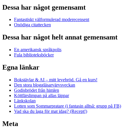
Dessa har något gemensamt
Fantastiskt välformulerad moderecensent
Onödiga citattecken
Dessa har något helt annat gemensamt
En amerikansk språkpolis
Fula biblioteksböcker
Egna länkar
Bokstävlar & AI – mitt levebröd. Gå en kurs!
Den stora bloggläsarvärvsveckan
Godisbrödet från himlen
Köttfärslimpan på allas läppar
Länkskolan
Lotten som Sommarpratare (i fantasin alltså: grupp på FB)
Vad ska du laga för mat idag? (Recept!)
Meta