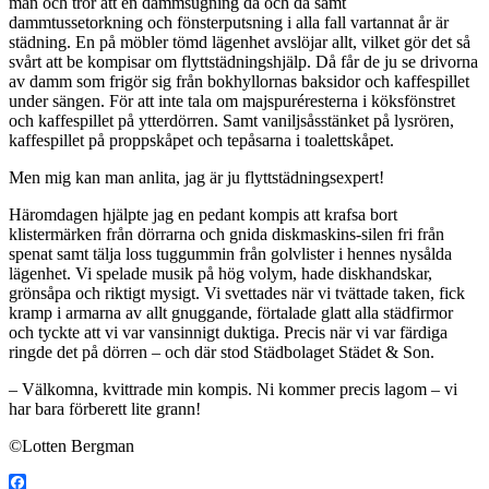
man och tror att en dammsugning då och då samt
dammtussetorkning och fönsterputsning i alla fall vartannat år är
städning. En på möbler tömd lägenhet avslöjar allt, vilket gör det så
svårt att be kompisar om flyttstädningshjälp. Då får de ju se drivorna
av damm som frigör sig från bokhyllornas baksidor och kaffespillet
under sängen. För att inte tala om majspuréresterna i köksfönstret
och kaffespillet på ytterdörren. Samt vaniljsåsstänket på lysrören,
kaffespillet på proppskåpet och tepåsarna i toalettskåpet.
Men mig kan man anlita, jag är ju flyttstädningsexpert!
Häromdagen hjälpte jag en pedant kompis att krafsa bort
klistermärken från dörrarna och gnida diskmaskins-silen fri från
spenat samt tälja loss tuggummin från golvlister i hennes nysålda
lägenhet. Vi spelade musik på hög volym, hade diskhandskar,
grönsåpa och riktigt mysigt. Vi svettades när vi tvättade taken, fick
kramp i armarna av allt gnuggande, förtalade glatt alla städfirmor
och tyckte att vi var vansinnigt duktiga. Precis när vi var färdiga
ringde det på dörren – och där stod Städbolaget Städet & Son.
– Välkomna, kvittrade min kompis. Ni kommer precis lagom – vi
har bara förberett lite grann!
©Lotten Bergman