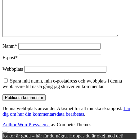
Namn*
E-post*
Webbplats
Spara mitt namn, min e-postadress och webbplats i denna
webbläsare till nästa gång jag skriver en kommentar.
Denna webbplats använder Akismet för att minska skräppost.
Lär
dig om hur din kommentarsdata bearbetas
.
Author WordPress-tema
av Compete Themes
Rulla
Kakor är goda – här får du några. Hoppas du är okej med det!
till