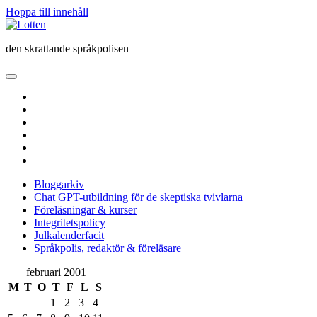
Hoppa till innehåll
Lotten
den skrattande språkpolisen
öppna
primär
twitter
meny
facebook
instagram
linkedin
rss
e-
post
Bloggarkiv
Chat GPT-utbildning för de skeptiska tvivlarna
Föreläsningar & kurser
Integritetspolicy
Julkalenderfacit
Språkpolis, redaktör & föreläsare
Sidopanel
februari 2001
M
T
O
T
F
L
S
1
2
3
4