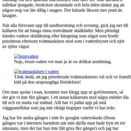
tallrikar tjongade, besticken skramlade och hela tiden tänkte jag att
någon nog var lite dålig i magen. Det luktade liksom mer prutt än
lasagne.
När alla försvann upp till tandborstning och sovning, gick jag ner till
källaren för att hänga mina rentvättade skidkläder. Men plötsligt
kändes varken skidåkning eller hängning som något som borde
prioriteras eftersom tvättmaskinen stod som i vattenbrynet och njöt
av sjöns vågor.
Najs, brunt vatten vet man ju är en delikat anrättning.
Tänk ändå, att jag prioriterade tvättmaskinens väl och ve framför
bild på den ursprungliga förödelsen!
Om man spolar i toan, kommer mer klegg upp ur golvbrunnen, så
det gör vi inte fler gånger. I ett annat källarrum stod några möbler illa
till och en matta var mättad. Allt har vi pallat upp på små
väggpanelbitar som jag inte riktigt begriper varför vi har redo.
Jag har för andra gången i mitt liv googlat
vattenskada
(första
gången var i internets barndom när min djefla man hade bytt ett rör
nånstans, men det har han inte fått göra fler gånger) och jag har