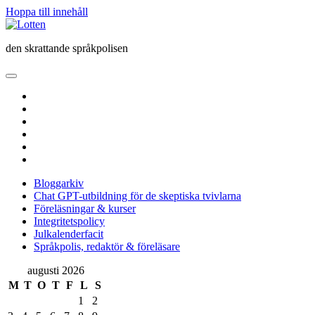
Hoppa till innehåll
Lotten
den skrattande språkpolisen
öppna
primär
twitter
meny
facebook
instagram
linkedin
rss
e-
post
Bloggarkiv
Chat GPT-utbildning för de skeptiska tvivlarna
Föreläsningar & kurser
Integritetspolicy
Julkalenderfacit
Språkpolis, redaktör & föreläsare
Sidopanel
augusti 2026
M
T
O
T
F
L
S
1
2