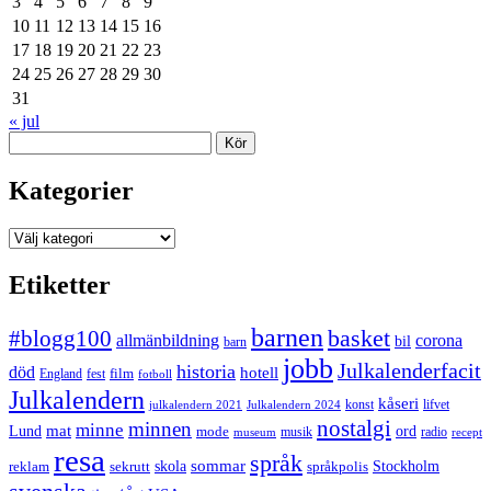
3
4
5
6
7
8
9
10
11
12
13
14
15
16
17
18
19
20
21
22
23
24
25
26
27
28
29
30
31
« jul
Sök
Kategorier
Kategorier
Etiketter
barnen
#blogg100
basket
allmänbildning
corona
bil
barn
jobb
Julkalenderfacit
historia
död
hotell
England
fest
film
fotboll
Julkalendern
kåseri
julkalendern 2021
Julkalendern 2024
konst
lifvet
nostalgi
minnen
minne
mat
Lund
mode
ord
musik
radio
museum
recept
resa
språk
sommar
reklam
sekrutt
skola
språkpolis
Stockholm