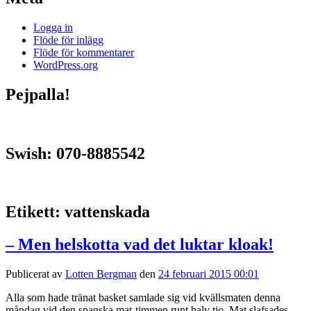
Logga in
Flöde för inlägg
Flöde för kommentarer
WordPress.org
Pejpalla!
Swish: 070-8885542
Etikett:
vattenskada
– Men helskotta vad det luktar kloak!
Publicerat av
Lotten Bergman
den
24 februari 2015 00:01
Alla som hade tränat basket samlade sig vid kvällsmaten denna
måndag vid den spanska mat-timmen runt halv tio. Mat slafsades,