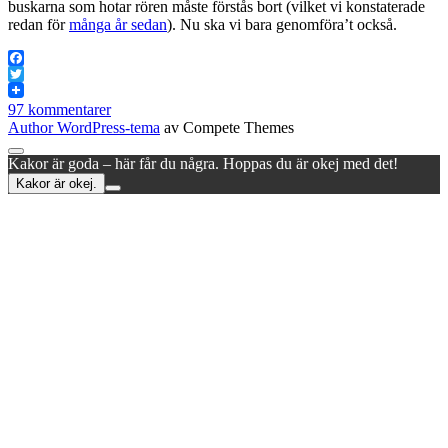
buskarna som hotar rören måste förstås bort (vilket vi konstaterade
redan för
många år sedan
). Nu ska vi bara genomföra’t också.
Facebook
Twitter
97 kommentarer
Author WordPress-tema
av Compete Themes
Rulla
Kakor är goda – här får du några. Hoppas du är okej med det!
till
Kakor är okej.
toppen