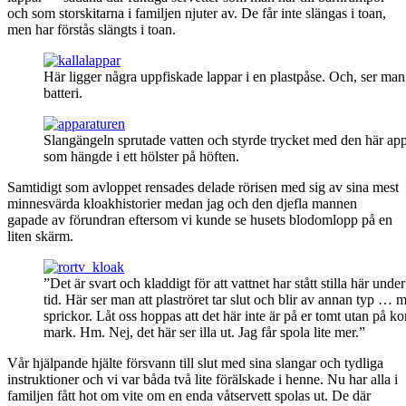
och som storskitarna i familjen njuter av. De får inte slängas i toan,
men har förstås slängts i toan.
Här ligger några uppfiskade lappar i en plastpåse. Och, ser man 
batteri.
Slangängeln sprutade vatten och styrde trycket med den här ap
som hängde i ett hölster på höften.
Samtidigt som avloppet rensades delade rörisen med sig av sina mest
minnesvärda kloakhistorier medan jag och den djefla mannen
gapade av förundran eftersom vi kunde se husets blodomlopp på en
liten skärm.
”Det är svart och kladdigt för att vattnet har stått stilla här unde
tid. Här ser man att plaströret tar slut och blir av annan typ … 
sprickor. Låt oss hoppas att det här inte är på er tomt utan på
mark. Hm. Nej, det här ser illa ut. Jag får spola lite mer.”
Vår hjälpande hjälte försvann till slut med sina slangar och tydliga
instruktioner och vi var båda två lite förälskade i henne. Nu har alla i
familjen fått hot om vite om en enda våtservett spolas ut. De där