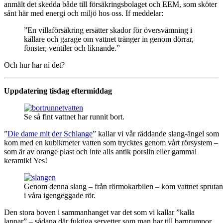
anmält det skedda både till försäkringsbolaget och EEM, som sköter
sånt här med energi och miljö hos oss. If meddelar:
”En villaförsäkring ersätter skador för översvämning i
källare och garage om vattnet tränger in genom dörrar,
fönster, ventiler och liknande.”
Och hur har ni det?
Uppdatering tisdag eftermiddag
Se så fint vattnet har runnit bort.
”
Die dame mit der Schlange
” kallar vi vår räddande slang-ängel som
kom med en kubikmeter vatten som trycktes genom vårt rörsystem –
som är av orange plast och inte alls antik porslin eller gammal
keramik! Yes!
Genom denna slang – från rörmokarbilen – kom vattnet sprutan
i våra igengeggade rör.
Den stora boven i sammanhanget var det som vi kallar ”kalla
lappar” – sådana där fuktiga servetter som man har till barnrumpor