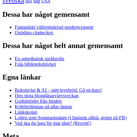
svenska
tåg
USA
tips
Dessa har något gemensamt
Fantastiskt välformulerad moderecensent
Onödiga citattecken
Dessa har något helt annat gemensamt
En amerikansk språkpolis
Fula biblioteksböcker
Egna länkar
Bokstävlar & AI – mitt levebröd. Gå en kurs!
Den stora bloggläsarvärvsveckan
Godisbrödet från himlen
Köttfärslimpan på allas läppar
Länkskolan
Lotten som Sommarpratare (i fantasin alltså: grupp på FB)
Vad ska du laga för mat idag? (Recept!)
Meta