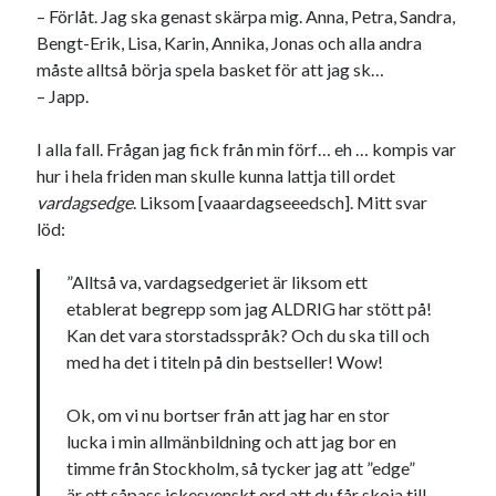
Etiketter
– Förlåt. Jag ska genast skärpa mig. Anna, Petra, Sandra,
Bengt-Erik, Lisa, Karin, Annika, Jonas och alla andra
#blogg100
allmänbildning
barn
måste alltså börja spela basket för att jag sk…
barnen
basket
– Japp.
corona
bil
död
film
England
fest
fotboll
I alla fall. Frågan jag fick från min förf… eh … kompis var
hur i hela friden man skulle kunna lattja till ordet
jobb
historia
hotell
vardagsedge
. Liksom [vaaardagseeedsch]. Mitt svar
Julkalendern
Julkalenderfacit
löd:
julkalendern 2021
Julkalendern 2024
konst
”Alltså va, vardagsedgeriet är liksom ett
minne
kåseri
mat
Lund
lifvet
etablerat begrepp som jag ALDRIG har stött på!
Kan det vara storstadsspråk? Och du ska till och
minnen
mode
musik
museum
med ha det i titeln på din bestseller! Wow!
nostalgi
ord
radio
recept
Ok, om vi nu bortser från att jag har en stor
resa
skola
reklam
sekrutt
lucka i min allmänbildning och att jag bor en
timme från Stockholm, så tycker jag att ”edge”
språk
sommar
språkpolis
är ett såpass ickesvenskt ord att du får skoja till