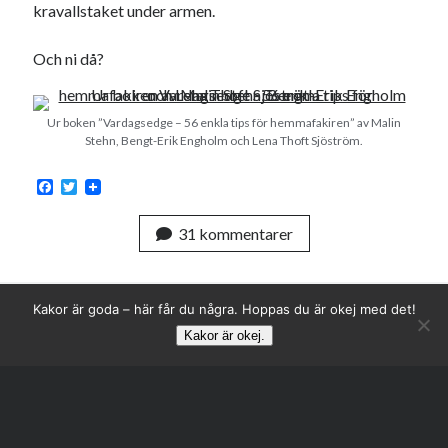
kravallstaket under armen.
Och ni då?
Ur boken ”Vardagsedge – 56 enkla tips för hemmafakiren” av Malin
Stehn, Bengt-Erik Engholm och Lena Thoft Sjöström.
F
T
a
w
c
i
31 kommentarer
e
t
b
t
o
e
o
r
k
Kakor är goda – här får du några. Hoppas du är okej med det!
Kakor är okej.
Rulla
till
toppen