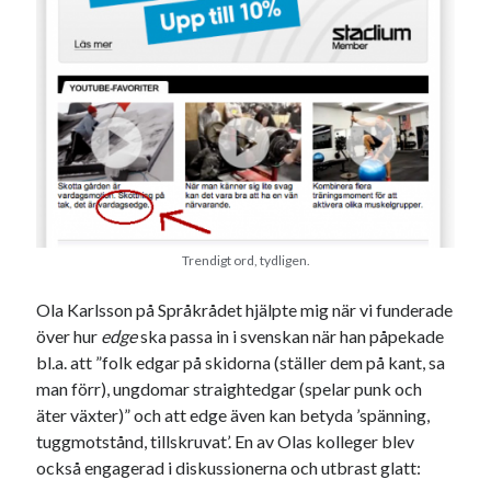
Den stora bloggläsarvärvsveckan
Godisbrödet från himlen
Köttfärslimpan på allas läppar
Länkskolan
Lotten som Sommarpratare (i fantasin alltså: grupp på FB)
Vad ska du laga för mat idag? (Recept!)
Meta
Trendigt ord, tydligen.
Logga in
Flöde för inlägg
Ola Karlsson på Språkrådet hjälpte mig när vi funderade
Flöde för kommentarer
över hur
edge
ska passa in i svenskan när han påpekade
WordPress.org
bl.a. att ”folk edgar på skidorna (ställer dem på kant, sa
man förr), ungdomar straightedgar (spelar punk och
äter växter)” och att edge även kan betyda ’spänning,
tuggmotstånd, tillskruvat’. En av Olas kolleger blev
också engagerad i diskussionerna och utbrast glatt:
Pejpalla!