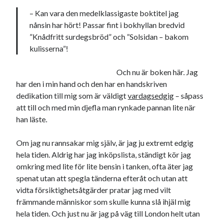
– Kan vara den medelklassigaste boktitel jag
nånsin har hört! Passar fint i bokhyllan bredvid
”Knådfritt surdegsbröd” och ”Solsidan – bakom
kulisserna”!
Swish: 070-8885542
Och nu är boken här. Jag
har den i min hand och den har en handskriven
dedikation till mig som är väldigt
vardagsedgig
– såpass
att till och med min djefla man rynkade pannan lite när
han läste.
Om jag nu rannsakar mig själv, är jag ju extremt edgig
hela tiden. Aldrig har jag inköpslista, ständigt kör jag
omkring med lite för lite bensin i tanken, ofta äter jag
spenat utan att spegla tänderna efteråt och utan att
vidta försiktighetsåtgärder pratar jag med vilt
främmande människor som skulle kunna slå ihjäl mig
hela tiden. Och just nu är jag på väg till London helt utan