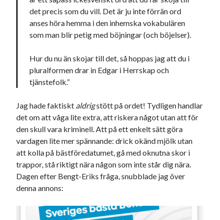
svenska
det precis som du vill. Det är ju inte förrän ord
tåg
tips
Stockholm
anses höra hemma i den inhemska vokabulären
USA
som man blir petig med böjningar (och böjelser).
Hur du nu än skojar till det, så hoppas jag att du i
Dessa har något gemensamt
pluralformen drar in Edgar i Herrskap och
tjänstefolk.”
Fantastiskt välformulerad moderecensent
Onödiga citattecken
Jag hade faktiskt
aldrig
stött på ordet! Tydligen handlar
det om att våga lite extra, att riskera något utan att för
den skull vara kriminell. Att på ett enkelt sätt göra
Dessa har något helt annat gemensamt
vardagen lite mer spännande: drick okänd mjölk utan
En amerikansk språkpolis
att kolla på bästföredatumet, gå med oknutna skor i
Fula biblioteksböcker
trappor, stå riktigt nära någon som inte står dig nära.
Dagen efter Bengt-Eriks fråga, snubblade jag över
denna annons:
Egna länkar
Bokstävlar & AI – mitt levebröd. Gå en kurs!