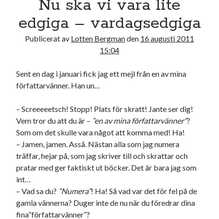
Nu ska vi vara lite
17
18
19
20
21
22
23
edgiga – vardagsedgiga
24
25
26
27
28
29
30
Publicerat av
Lotten Bergman
den
16 augusti 2011
31
15:04
« jul
Sent en dag i januari fick jag ett mejl från en av mina
författarvänner. Han un…
Sök
– Screeeeetsch! Stopp! Plats för skratt! Jante ser dig!
Vem tror du att du är –
”en av mina författarvänner”
?
Som om det skulle vara något att komma med! Ha!
– Jamen, jamen. Asså. Nästan alla som jag numera
träffar, hejar på, som jag skriver till och skrattar och
Kategorier
pratar med ger faktiskt ut böcker. Det är bara jag som
Kategorier
int…
– Vad sa du?
”Numera”
! Ha! Så vad var det för fel på de
gamla vännerna? Duger inte de nu när du föredrar dina
fina”författarvänner”?