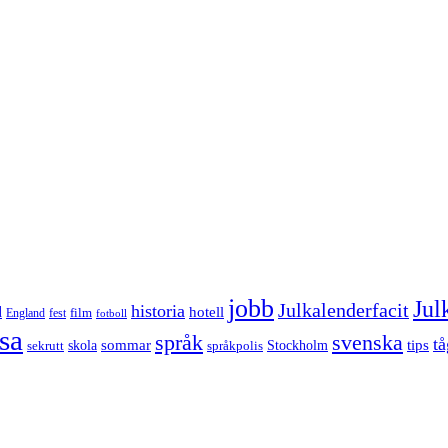
jobb
Jul
Julkalenderfacit
historia
d
hotell
England
fest
film
fotboll
sa
språk
svenska
tå
sommar
tips
sekrutt
skola
språkpolis
Stockholm