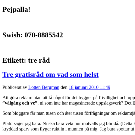
Pejpalla!
Swish: 070-8885542
Etikett:
tre råd
Tre gratisråd om vad som helst
Publicerat av
Lotten Bergman
den
18 januari 2010 11:49
Att göra reklam utan att få något för det bygger på frivillighet och u
”välgång och ve”,
ni som inte har magasinerade uppslagsverk? Det lå
Som bloggare får man tusen och åter tusen förfrågningar om reklamtjäns
Pfah! säger jag bara. Ni ska bara veta hur motvalls jag blir då. (Detta k
kryddad sparv som flyger rakt in i munnen på mig. Jag bara spottar ut