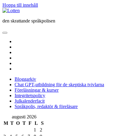
Hoppa till innehåll
Lotten
den skrattande språkpolisen
öppna
primär
twitter
meny
facebook
instagram
linkedin
rss
e-
post
Bloggarkiv
Chat GPT-utbildning för de skeptiska tvivlarna
Föreläsningar & kurser
Integritetspolicy
Julkalenderfacit
Språkpolis, redaktör & föreläsare
Sidopanel
augusti 2026
M
T
O
T
F
L
S
1
2