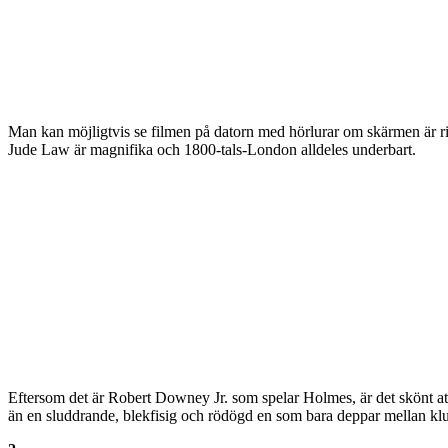
Man kan möjligtvis se filmen på datorn med hörlurar om skärmen är rikt
Jude Law är magnifika och 1800-tals-London alldeles underbart.
Eftersom det är Robert Downey Jr. som spelar Holmes, är det skönt att 
än en sluddrande, blekfisig och rödögd en som bara deppar mellan klur