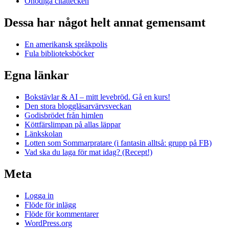
Onödiga citattecken
Dessa har något helt annat gemensamt
En amerikansk språkpolis
Fula biblioteksböcker
Egna länkar
Bokstävlar & AI – mitt levebröd. Gå en kurs!
Den stora bloggläsarvärvsveckan
Godisbrödet från himlen
Köttfärslimpan på allas läppar
Länkskolan
Lotten som Sommarpratare (i fantasin alltså: grupp på FB)
Vad ska du laga för mat idag? (Recept!)
Meta
Logga in
Flöde för inlägg
Flöde för kommentarer
WordPress.org