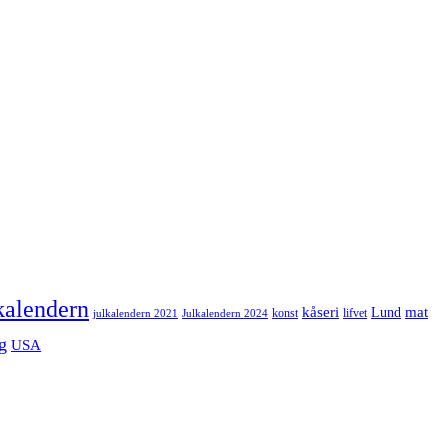
kalendern
mat
kåseri
Lund
julkalendern 2021
Julkalendern 2024
konst
lifvet
g
USA