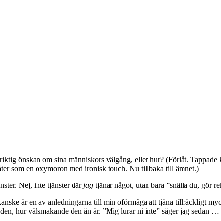
ppriktig önskan om sina människors välgång, eller hur? (Förlåt. Tappade 
ter som en oxymoron med ironisk touch. Nu tillbaka till ämnet.)
ter. Nej, inte tjänster där
jag
tjänar något, utan bara ”snälla du, gör r
anske är en av anledningarna till min oförmåga att tjäna tillräckligt mycke
 den, hur välsmakande den än är. ”Mig lurar ni inte” säger jag sedan … 