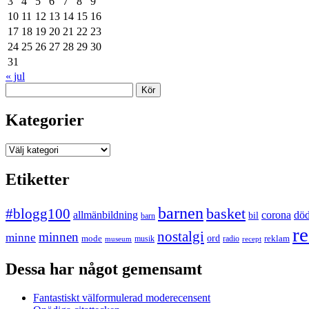
3
4
5
6
7
8
9
10
11
12
13
14
15
16
17
18
19
20
21
22
23
24
25
26
27
28
29
30
31
« jul
Sök
Kategorier
Kategorier
Etiketter
barnen
#blogg100
basket
allmänbildning
corona
dö
bil
barn
re
nostalgi
minnen
minne
mode
ord
reklam
musik
radio
museum
recept
Dessa har något gemensamt
Fantastiskt välformulerad moderecensent