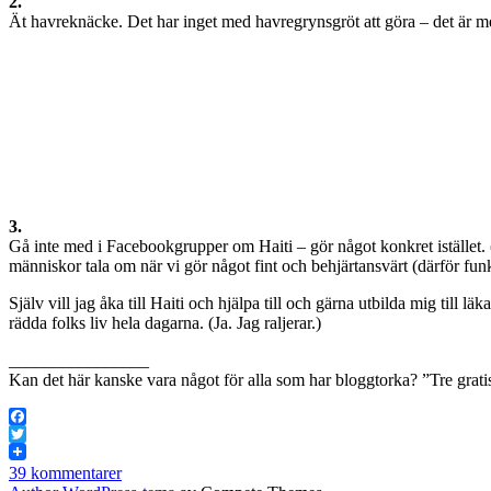
2.
Ät havreknäcke. Det har inget med havregrynsgröt att göra – det är mer
3.
Gå inte med i Facebookgrupper om Haiti – gör något konkret istället.
människor tala om när vi gör något fint och behjärtansvärt (därför f
Själv vill jag åka till Haiti och hjälpa till och gärna utbilda mig till
rädda folks liv hela dagarna. (Ja. Jag raljerar.)
________________
Kan det här kanske vara något för alla som har bloggtorka? ”Tre grati
Facebook
Twitter
39 kommentarer