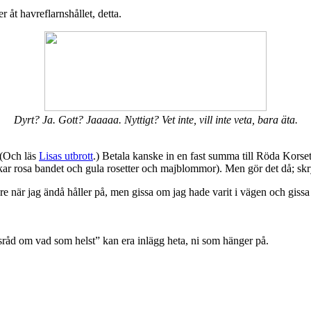
 åt havreflarnshållet, detta.
Dyrt? Ja. Gott? Jaaaaa. Nyttigt? Vet inte, vill inte veta, bara äta.
 (Och läs
Lisas utbrott
.) Betala kanske in en fast summa till Röda Korset 
unkar rosa bandet och gula rosetter och majblommor). Men gör det då; s
 läkare när jag ändå håller på, men gissa om jag hade varit i vägen och g
sråd om vad som helst” kan era inlägg heta, ni som hänger på.