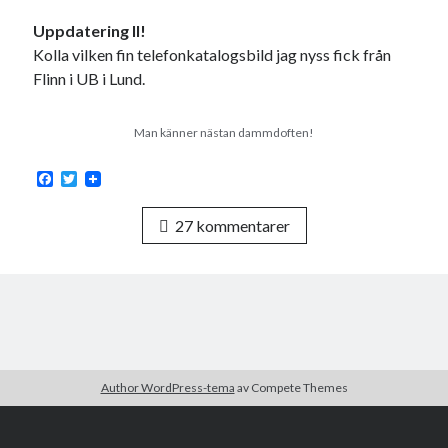
Uppdatering II!
Kolla vilken fin telefonkatalogsbild jag nyss fick från
Flinn i UB i Lund.
Man känner nästan dammdoften!
F
T
a
w
c
i
27 kommentarer
e
t
b
t
o
e
o
r
k
Author WordPress-tema
av Compete Themes
Kakor är goda – här får du några. Hoppas du är okej med det!
Rulla
till
Kakor är okej.