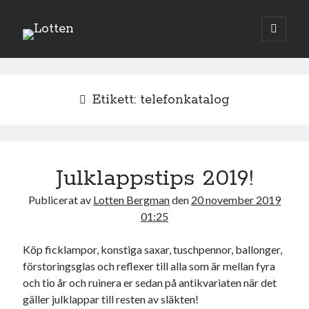
Lotten
öppna
primär
Sidopanel
meny
augusti 2026
Etikett:
telefonkatalog
M
T
O
T
F
L
S
1
2
3
4
5
6
7
8
9
10
11
12
13
14
15
16
Julklappstips 2019!
17
18
19
20
21
22
23
Publicerat av
Lotten Bergman
den
20 november 2019
24
25
26
27
28
29
30
01:25
31
Köp ficklampor, konstiga saxar, tuschpennor, ballonger,
« jul
förstoringsglas och reflexer till alla som är mellan fyra
och tio år och ruinera er sedan på antikvariaten när det
gäller julklappar till resten av släkten!
Sök