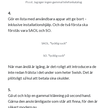
Pssst. Jag äger ingen gammal telefonkatalog.
4.
Dessa har något helt annat gemensamt
Gör en lista med användbara appar att ge bort –
inklusive installationshjälp. Och de två första ska
En amerikansk språkpolis
förstås vara SAOL och SO.
Fula biblioteksböcker
SAOL. *lycklig suck*
Egna länkar
SO. *lycklig suck*
Bokstävlar & AI – mitt levebröd. Gå en kurs!
Den stora bloggläsarvärvsveckan
När man ändå är igång, är det roligt att introducera de
Godisbrödet från himlen
inte redan frälsta i det under som heter Swish. Det är
Köttfärslimpan på allas läppar
plötsligt
så
kul att betala sina skulder.
Länkskolan
Lotten som Sommarpratare (i fantasin alltså: grupp på FB)
5.
Vad ska du laga för mat idag? (Recept!)
Gå ut och köp en gammal klänning på second hand.
Gärna den anskrämligaste som står att finna, för den är
säkert modern nu.