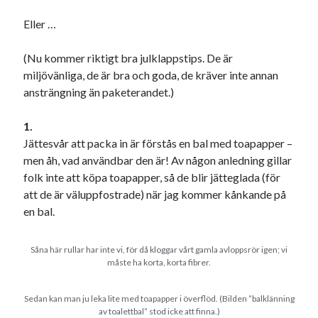
Eller …
(Nu kommer riktigt bra julklappstips. De är
miljövänliga, de är bra och goda, de kräver inte annan
Kategorier
ansträngning än paketerandet.)
Kategorier
1.
Jättesvår att packa in är förstås en bal med toapapper –
men åh, vad användbar den är! Av någon anledning gillar
folk inte att köpa toapapper, så de blir jätteglada (för
Etiketter
att de är väluppfostrade) när jag kommer kånkande på
#blogg100
en bal.
allmänbildning
barn
barnen
basket
corona
bil
Såna här rullar har inte vi, för då kloggar vårt gamla avloppsrör igen; vi
måste ha korta, korta fibrer.
död
film
England
fest
fotboll
jobb
historia
hotell
Sedan kan man ju leka lite med toapapper i överflöd. (Bilden ”balklänning
av toalettbal” stod icke att finna.)