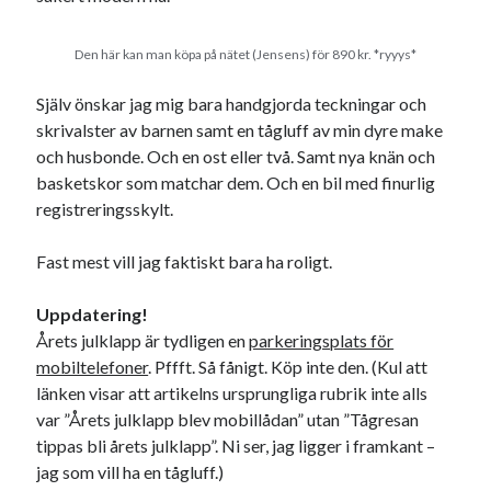
Meta
Logga in
Den här kan man köpa på nätet (Jensens) för 890 kr. *ryyys*
Flöde för inlägg
Flöde för kommentarer
Själv önskar jag mig bara handgjorda teckningar och
WordPress.org
skrivalster av barnen samt en tågluff av min dyre make
och husbonde. Och en ost eller två. Samt nya knän och
basketskor som matchar dem. Och en bil med finurlig
registreringsskylt.
Fast mest vill jag faktiskt bara ha roligt.
Pejpalla!
Uppdatering!
Årets julklapp är tydligen en
parkeringsplats för
mobiltelefoner
. Pffft. Så fånigt. Köp inte den. (Kul att
länken visar att artikelns ursprungliga rubrik inte alls
var ”Årets julklapp blev mobillådan” utan ”Tågresan
Swish: 070-8885542
tippas bli årets julklapp”. Ni ser, jag ligger i framkant –
jag som vill ha en tågluff.)