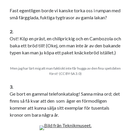
Julkalendern
Julkalenderfacit
Fast egentligen borde vi kanske torka oss i rumpan med
julkalendern 2021
Julkalendern 2024
konst
små färgglada, fuktiga tygtrasor av gamla lakan?
minne
kåseri
mat
Lund
lifvet
minnen
2.
mode
musik
museum
Ost! Köp en präst, en chiliprickig och en Cambozola och
nostalgi
ord
radio
recept
baka ett bröd till! (Okej, om man inte är av den bakande
typen kan man ju köpa ett paket knäckebröd istället.)
resa
skola
reklam
sekrutt
språk
sommar
Men jag har lärt mig att man faktiskt inte får hugga av den fina spetsbiten
språkpolis
först! (CC BY-SA 3.0)
svenska
tåg
tips
Stockholm
3.
USA
Ge bort en gammal telefonkatalog! Sanna mina ord; det
finns så få kvar att den som äger en förmodligen
kommer att kunna sälja sitt exemplar för tusentals
Dessa har något gemensamt
kronor om bara några år.
Fantastiskt välformulerad moderecensent
Onödiga citattecken