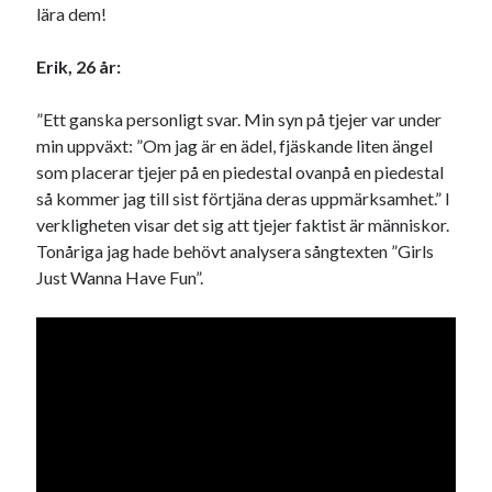
lära dem!
Den stora bloggläsarvärvsveckan
Godisbrödet från himlen
Erik, 26 år:
Köttfärslimpan på allas läppar
Länkskolan
”Ett ganska personligt svar. Min syn på tjejer var under
Lotten som Sommarpratare (i fantasin alltså: grupp på FB)
min uppväxt: ”Om jag är en ädel, fjäskande liten ängel
Vad ska du laga för mat idag? (Recept!)
som placerar tjejer på en piedestal ovanpå en piedestal
så kommer jag till sist förtjäna deras uppmärksamhet.” I
verkligheten visar det sig att tjejer faktist är människor.
Meta
Tonåriga jag hade behövt analysera sångtexten ”Girls
Logga in
Just Wanna Have Fun”.
Flöde för inlägg
Flöde för kommentarer
WordPress.org
Pejpalla!