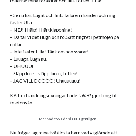
rollerna: mina föräldrar och lilla Lotten, 11 år.
svenska
tåg
tips
Stockholm
– Se nu här. Lugnt och fint. Ta luren i handen och ring
USA
faster Ulla.
– NEJ! Hjälp! Hjärtklappning!
– Då tar vi det i lugn och ro. Sätt fingret i petmojen på
Dessa har något gemensamt
nollan.
– Inte faster Ulla! Tänk om hon svarar!
Fantastiskt välformulerad moderecensent
– Luuugn. Lugn nu.
Onödiga citattecken
– UHUUU!
– Släpp lure… släpp luren, Lotten!
– JAG VILL DÖÖÖÖ! Uhuuuuuuu!
Dessa har något helt annat gemensamt
En amerikansk språkpolis
KBT och andningsövningar hade
säkert
gjort mig till
Fula biblioteksböcker
telefonvän.
Men vad coola de såg ut. Egentligen.
Egna länkar
Nu frågar jag mina två äldsta barn vad vi glömde att
Bokstävlar & AI – mitt levebröd. Gå en kurs!