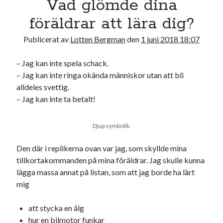
Vad glömde dina
17
18
19
20
21
22
23
föräldrar att lära dig?
24
25
26
27
28
29
30
Publicerat av
Lotten Bergman
den
1 juni 2018 18:07
31
– Jag kan inte spela schack.
« jul
– Jag kan inte ringa okända människor utan att bli
alldeles svettig.
Sök
– Jag kan inte ta betalt!
Djup symbolik.
Den där i replikerna ovan var jag, som skyllde mina
tillkortakommanden på mina föräldrar. Jag skulle kunna
Kategorier
lägga massa annat på listan, som att jag borde ha lärt
Kategorier
mig
att stycka en älg
hur en bilmotor funkar