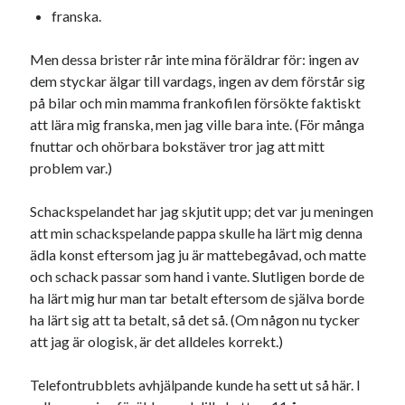
Etiketter
franska.
#blogg100
allmänbildning
barn
Men dessa brister rår inte mina föräldrar för: ingen av
barnen
basket
dem styckar älgar till vardags, ingen av dem förstår sig
corona
bil
på bilar och min mamma frankofilen försökte faktiskt
död
film
England
fest
fotboll
att lära mig franska, men jag ville bara inte. (För många
jobb
fnuttar och ohörbara bokstäver tror jag att mitt
historia
hotell
problem var.)
Julkalendern
Julkalenderfacit
Schackspelandet har jag skjutit upp; det var ju meningen
julkalendern 2021
Julkalendern 2024
konst
att min schackspelande pappa skulle ha lärt mig denna
minne
kåseri
mat
Lund
lifvet
ädla konst eftersom jag ju är mattebegåvad, och matte
och schack passar som hand i vante. Slutligen borde de
minnen
mode
musik
museum
ha lärt mig hur man tar betalt eftersom de själva borde
nostalgi
ord
radio
recept
ha lärt sig att ta betalt, så det så. (Om någon nu tycker
att jag är ologisk, är det alldeles korrekt.)
resa
skola
reklam
sekrutt
Telefontrubblets avhjälpande kunde ha sett ut så här. I
språk
sommar
språkpolis