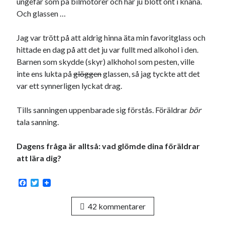
ungefär som på bilmotorer och har ju blott ont i knäna.
Och glassen …
Jag var trött på att aldrig hinna äta min favoritglass och
hittade en dag på att det ju var fullt med alkohol i den.
Barnen som skydde (skyr) alkhohol som pesten, ville
inte ens lukta på
glöggen
glassen, så jag tyckte att det
var ett synnerligen lyckat drag.
Tills sanningen uppenbarade sig förstås. Föräldrar
bör
tala sanning.
Dagens fråga är alltså: vad glömde dina föräldrar
att lära dig?
F
T
a
w
c
i
42 kommentarer
e
t
b
t
o
e